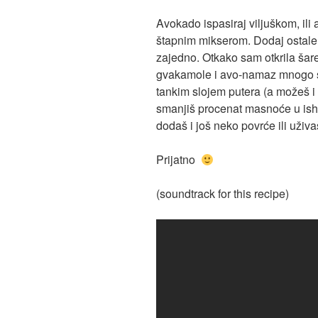
Avokado ispasiraj viljuškom, ili 
štapnim mikserom. Dodaj ostale
zajedno. Otkako sam otkrila šare
gvakamole i avo-namaz mnogo su
tankim slojem putera (a možeš i
smanjiš procenat masnoće u ishr
dodaš i još neko povrće ili uži
Prijatno
(soundtrack for this recipe)