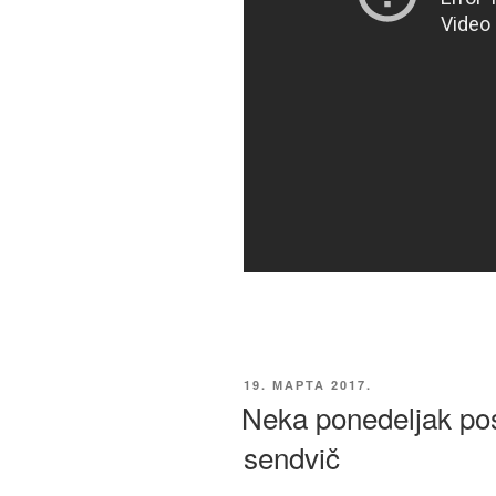
ОБЈАВЉЕНО
19. МАРТА 2017.
Neka ponedeljak po
sendvič