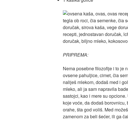
PRIPREMA:
Nema posebne filozofije i to je 
ovsene pahuljice, cimet, čia se
naliješ mlekom, dodaš med i goli
mleko, ali ja sam napravila bade
sastojci, kao i mere su opcione
koje voće, da dodaš borovnicu, b
orahe, šta god voliš. Med mož
zamenom za beli šećer, ili ga čak