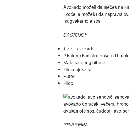
Avokado možeš da isečeš na kriš
i voće, a možeš i da napraviš o
na gvakamole sos.
SASTOJCI:
1 zreli avokado
2 kafene kašičice soka od limete
Malo šarenog bibera
Himalajska so
Puter
Hleb
PRIPREMA