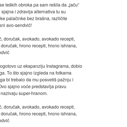
se teških obroka pa sam rešila da „jaču”
ajna i zdravija alternativa tu su
čke palačinke bez brašna, različite
sni avo-sendvič!
pogotovo uz ekspanziju Instagrama, dobio
oga. To što sjajno izgleda na fotkama
ega bi trebalo da mu posvetiš pažnju i
Ovo sjajno voće predstavlja pravu
 nazivaju super-hranom.