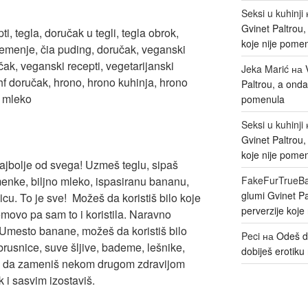
Seksi u kuhinji
Gvinet Paltrou
koje nije pome
Jeka Marić
на
Paltrou, a onda
pomenula
Seksi u kuhinji
Gvinet Paltrou
koje nije pome
najbolje od svega! Uzmeš teglu, sipaš
menke, biljno mleko, ispasiranu bananu,
FakeFurTrueB
glumi Gvinet P
cu. To je sve! Možeš da koristiš bilo koje
perverzije koje
movo pa sam to i koristila. Naravno
. Umesto banane, možeš da koristiš bilo
Peci
на
Odeš d
rusnice, suve šljive, bademe, lešnike,
dobiješ erotiku 
eš da zameniš nekom drugom zdravijom
 i sasvim izostaviš.