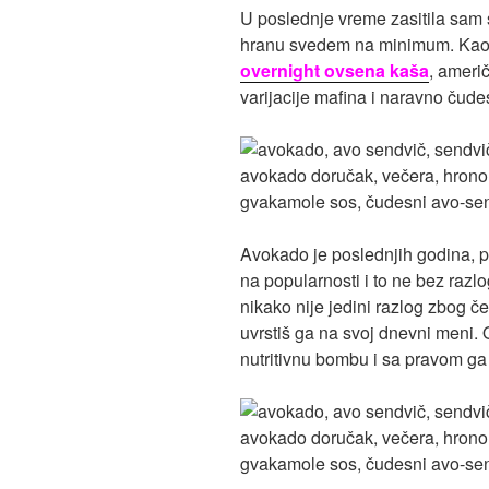
U poslednje vreme zasitila sam 
hranu svedem na minimum. Kao sj
overnight ovsena kaša
, ameri
varijacije mafina i naravno čude
Avokado je poslednjih godina, 
na popularnosti i to ne bez razl
nikako nije jedini razlog zbog č
uvrstiš ga na svoj dnevni meni. 
nutritivnu bombu i sa pravom ga