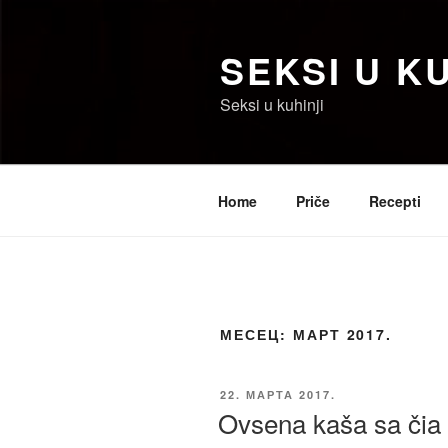
Скочи
на
SEKSI U KU
садржај
Seksi u kuhinji
Home
Priče
Recepti
МЕСЕЦ:
МАРТ 2017.
ОБЈАВЉЕНО
22. МАРТА 2017.
Ovsena kaša sa čia