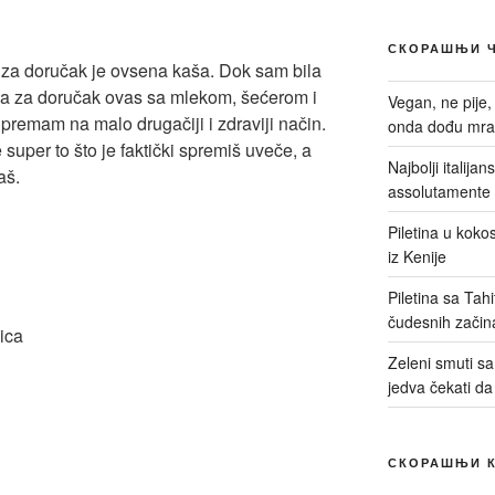
СКОРАШЊИ 
 za doručak je ovsena kaša. Dok sam bila
a za doručak ovas sa mlekom, šećerom i
Vegan, ne pije,
premam na malo drugačiji i zdraviji način.
onda dođu mrač
 super to što je faktički spremiš uveče, a
Najbolji italija
aš.
assolutamente 
Piletina u kokos
iz Kenije
Piletina sa Tah
čudesnih začin
ica
Zeleni smuti sa 
jedva čekati da
СКОРАШЊИ 