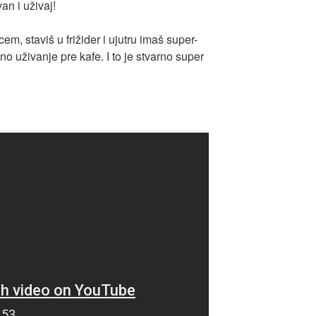
an i uživaj!
em, staviš u frižider i ujutru imaš super-
ano uživanje pre kafe. I to je stvarno super