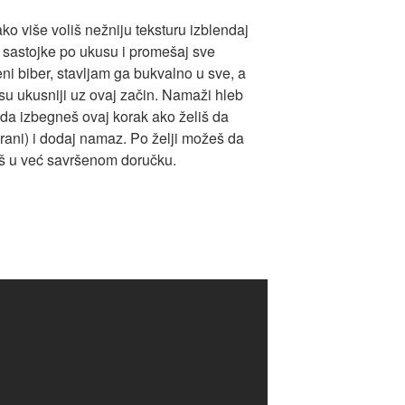
ako više voliš nežniju teksturu izblendaj
 sastojke po ukusu i promešaj sve
ni biber, stavljam ga bukvalno u sve, a
 ukusniji uz ovaj začin. Namaži hleb
 da izbegneš ovaj korak ako želiš da
ani) i dodaj namaz. Po želji možeš da
vaš u već savršenom doručku.