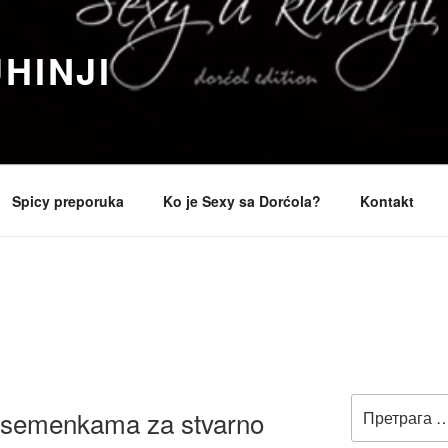
HINJI
Spicy preporuka
Ko je Sexy sa Dorćola?
Kontakt
Претрага
 semenkama za stvarno
за: