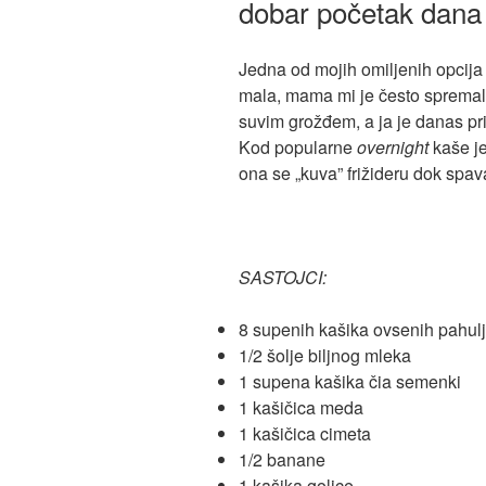
dobar početak dana
Jedna od mojih omiljenih opcija
mala, mama mi je često spremal
suvim grožđem, a ja je danas pri
Kod popularne
overnight
kaše je
ona se „kuva” frižideru dok spav
SASTOJCI:
8 supenih kašika ovsenih pahulj
1/2 šolje biljnog mleka
1 supena kašika čia semenki
1 kašičica meda
1 kašičica cimeta
1/2 banane
1 kašika golice