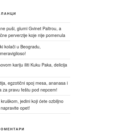
ЧЛАНЦИ
 ne puši, glumi Gvinet Paltrou, a
ne perverzije koje nije pomenula
nski kolači u Beogradu,
meraviglioso!
ovom kariju iliti Kuku Paka, delicija
itija, egzotični spoj mesa, ananasa i
a za pravu feštu pod nepcem!
kruškom, jedini koji ćete ozbiljno
 napravite opet!
КОМЕНТАРИ