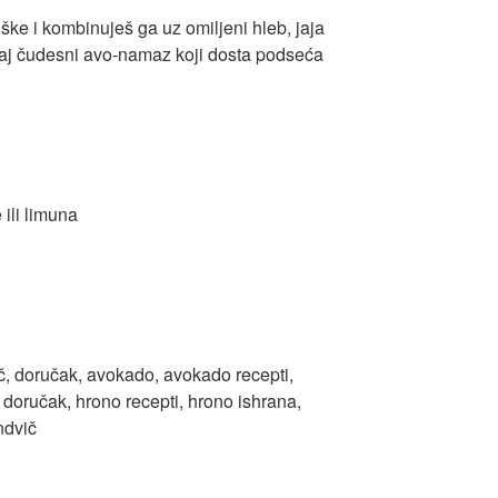
ke i kombinuješ ga uz omiljeni hleb, jaja
vaj čudesni avo-namaz koji dosta podseća
 ili limuna