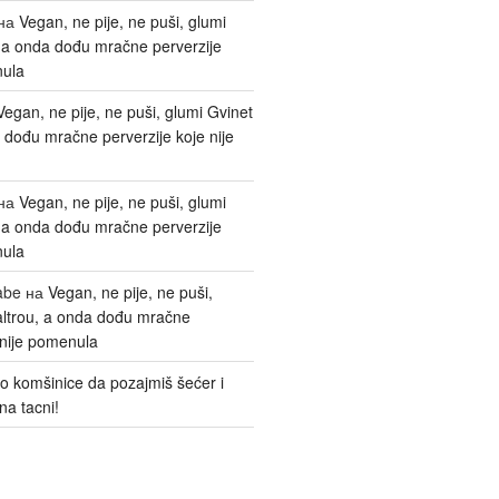
на
Vegan, ne pije, ne puši, glumi
, a onda dođu mračne perverzije
nula
Vegan, ne pije, ne puši, glumi Gvinet
 dođu mračne perverzije koje nije
на
Vegan, ne pije, ne puši, glumi
, a onda dođu mračne perverzije
nula
abe
на
Vegan, ne pije, ne puši,
altrou, a onda dođu mračne
 nije pomenula
o komšinice da pozajmiš šećer i
na tacni!