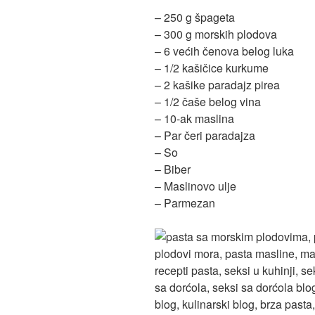
– 250 g špageta
– 300 g morskih plodova
– 6 većih čenova belog luka
– 1/2 kašičice kurkume
– 2 kašike paradajz pirea
– 1/2 čaše belog vina
– 10-ak maslina
– Par čeri paradajza
– So
– Biber
– Maslinovo ulje
– Parmezan