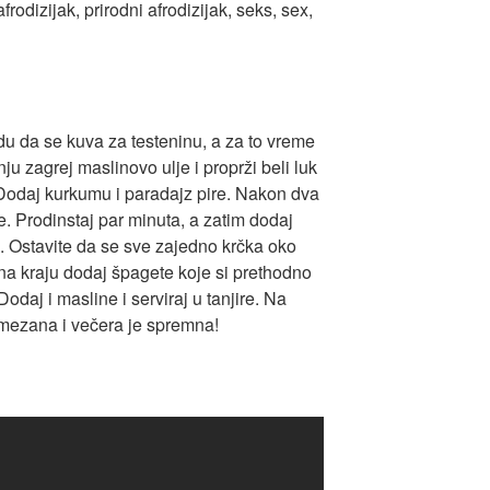
du da se kuva za testeninu, a za to vreme
u zagrej maslinovo ulje i proprži beli luk
 Dodaj kurkumu i paradajz pire. Nakon dva
e. Prodinstaj par minuta, a zatim dodaj
z. Ostavite da se sve zajedno krčka oko
na kraju dodaj špagete koje si prethodno
daj i masline i serviraj u tanjire. Na
mezana i večera je spremna!