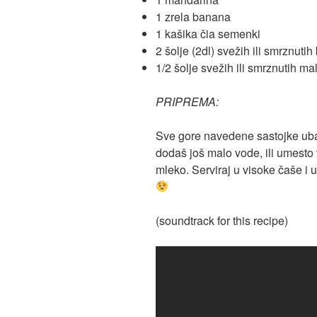
1 zrela banana
1 kašika čia semenki
2 šolje (2dl) svežih ili smrznuti
1/2 šolje svežih ili smrznutih ma
PRIPREMA:
Sve gore navedene sastojke ubac
dodaš još malo vode, ili umesto
mleko. Serviraj u visoke čaše i 
(soundtrack for this recipe)