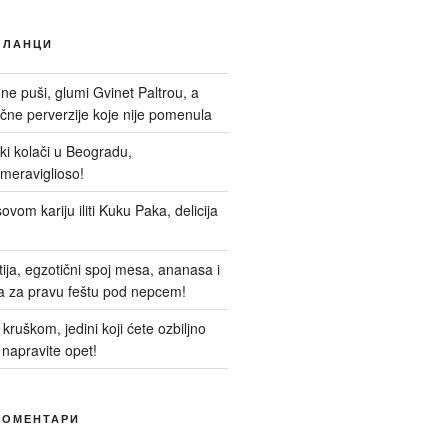
ЧЛАНЦИ
 ne puši, glumi Gvinet Paltrou, a
ne perverzije koje nije pomenula
nski kolači u Beogradu,
meraviglioso!
ovom kariju iliti Kuku Paka, delicija
itija, egzotični spoj mesa, ananasa i
a za pravu feštu pod nepcem!
kruškom, jedini koji ćete ozbiljno
 napravite opet!
КОМЕНТАРИ