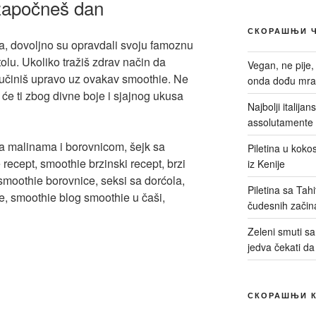
 započneš dan
СКОРАШЊИ 
, dovoljno su opravdali svoju famoznu
tolu. Ukoliko tražiš zdrav način da
Vegan, ne pije,
učiniš upravo uz ovakav smoothie. Ne
onda dođu mrač
ć će ti zbog divne boje i sjajnog ukusa
Najbolji italija
assolutamente 
Piletina u kokos
iz Kenije
Piletina sa Tah
čudesnih začin
Zeleni smuti sa 
jedva čekati da
СКОРАШЊИ 