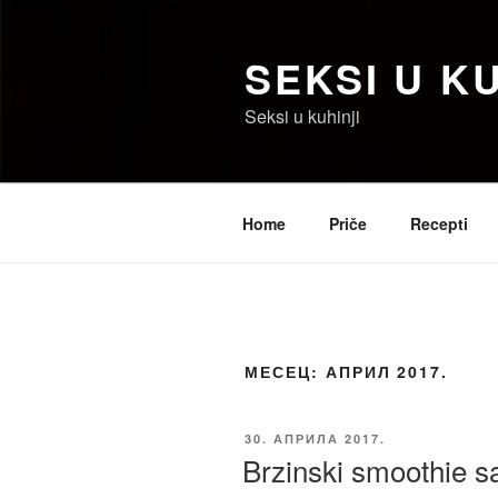
Скочи
на
SEKSI U KU
садржај
Seksi u kuhinji
Home
Priče
Recepti
МЕСЕЦ:
АПРИЛ 2017.
ОБЈАВЉЕНО
30. АПРИЛА 2017.
Brzinski smoothie s