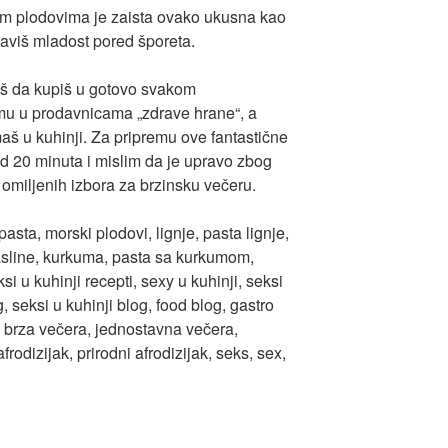
m plodovima je zaista ovako ukusna kao
taviš mladost pored šporeta.
 da kupiš u gotovo svakom
kumu u prodavnicama „zdrave hrane“, a
aš u kuhinji. Za pripremu ove fantastične
 od 20 minuta i mislim da je upravo zbog
omiljenih izbora za brzinsku večeru.