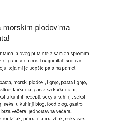
a morskim plodovima
ta!
ntama, a ovog puta htela sam da spremim
zeti puno vremena i nagomilati sudove
deju koja mi je uopšte pala na pamet!