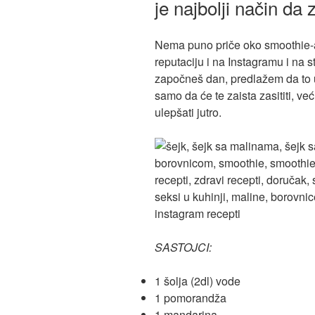
je najbolji način da
Nema puno priče oko smoothie-a
reputaciju i na Instagramu i na s
započneš dan, predlažem da to 
samo da će te zaista zasititi, ve
ulepšati jutro.
SASTOJCI:
1 šolja (2dl) vode
1 pomorandža
1 mandarina