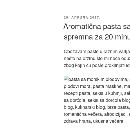
ОБЈАВЉЕНО
29. АПРИЛА 2017.
Aromatična pasta s
spremna za 20 minu
Obožavam paste u raznim varija
nešto na brzinu što mi neće odu
zbog kojih ću posle proklinjati i