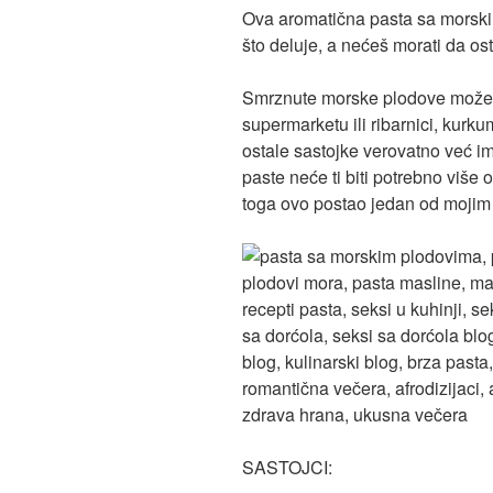
Ova aromatična pasta sa morski
što deluje, a nećeš morati da os
Smrznute morske plodove možeš
supermarketu ili ribarnici, kur
ostale sastojke verovatno već im
paste neće ti biti potrebno više
toga ovo postao jedan od mojim 
SASTOJCI: