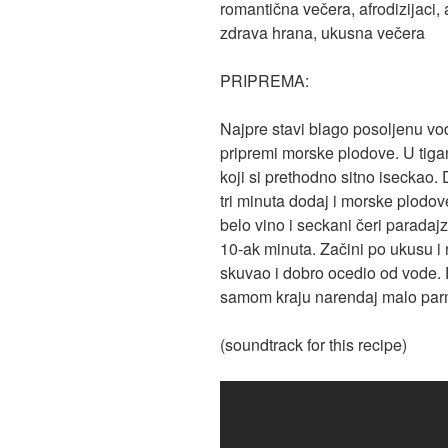
PRIPREMA:
Najpre stavi blago posoljenu vo
pripremi morske plodove. U tiganj
koji si prethodno sitno iseckao.
tri minuta dodaj i morske plodov
belo vino i seckani čeri paradaj
10-ak minuta. Začini po ukusu i 
skuvao i dobro ocedio od vode. Do
samom kraju narendaj malo par
(soundtrack for this recipe)