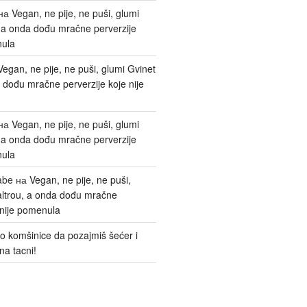
на
Vegan, ne pije, ne puši, glumi
, a onda dođu mračne perverzije
nula
Vegan, ne pije, ne puši, glumi Gvinet
 dođu mračne perverzije koje nije
на
Vegan, ne pije, ne puši, glumi
, a onda dođu mračne perverzije
nula
abe
на
Vegan, ne pije, ne puši,
altrou, a onda dođu mračne
 nije pomenula
o komšinice da pozajmiš šećer i
na tacni!