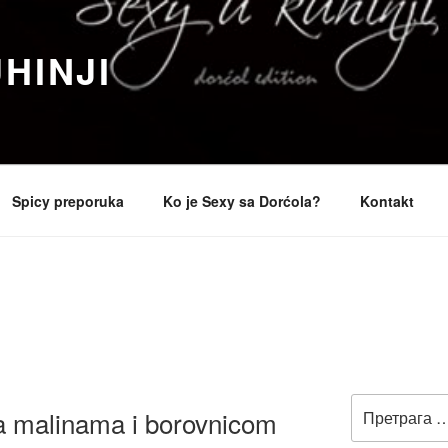
HINJI
Spicy preporuka
Ko je Sexy sa Dorćola?
Kontakt
Претрага
a malinama i borovnicom
за: