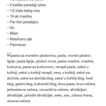
– 2 kašike paradajz pirea
– 1/2 čaše belog vina
– 10-ak maslina
– Par čeri paradajza
– So
– Biber
– Maslinovo ulje
– Parmezan