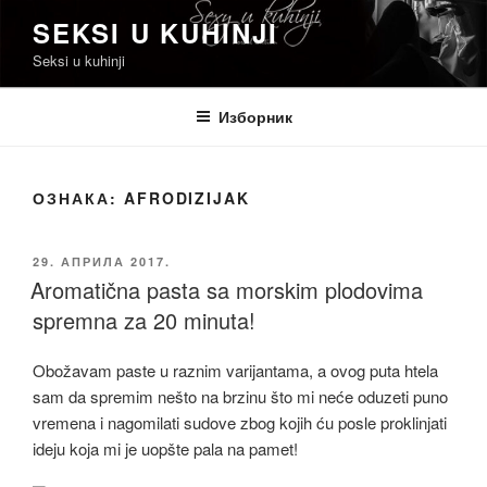
Скочи
SEKSI U KUHINJI
на
Seksi u kuhinji
садржај
Изборник
ОЗНАКА:
AFRODIZIJAK
ОБЈАВЉЕНО
29. АПРИЛА 2017.
Aromatična pasta sa morskim plodovima
spremna za 20 minuta!
Obožavam paste u raznim varijantama, a ovog puta htela
sam da spremim nešto na brzinu što mi neće oduzeti puno
vremena i nagomilati sudove zbog kojih ću posle proklinjati
ideju koja mi je uopšte pala na pamet!