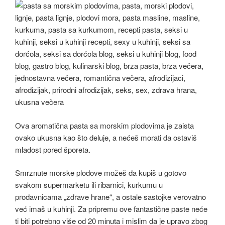
Ova aromatična pasta sa morskim plodovima je zaista
ovako ukusna kao što deluje, a nećeš morati da ostaviš
mladost pored šporeta.
Smrznute morske plodove možeš da kupiš u gotovo
svakom supermarketu ili ribarnici, kurkumu u
prodavnicama „zdrave hrane“, a ostale sastojke verovatno
već imaš u kuhinji. Za pripremu ove fantastične paste neće
ti biti potrebno više od 20 minuta i mislim da je upravo zbog