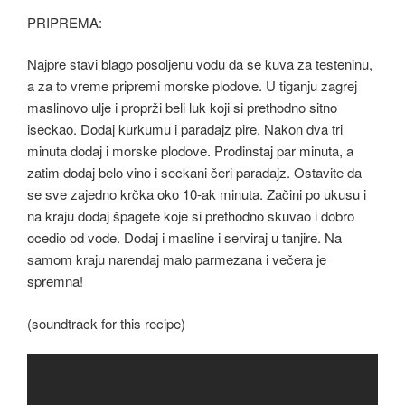
PRIPREMA:
Najpre stavi blago posoljenu vodu da se kuva za testeninu,
a za to vreme pripremi morske plodove. U tiganju zagrej
maslinovo ulje i proprži beli luk koji si prethodno sitno
iseckao. Dodaj kurkumu i paradajz pire. Nakon dva tri
minuta dodaj i morske plodove. Prodinstaj par minuta, a
zatim dodaj belo vino i seckani čeri paradajz. Ostavite da
se sve zajedno krčka oko 10-ak minuta. Začini po ukusu i
na kraju dodaj špagete koje si prethodno skuvao i dobro
ocedio od vode. Dodaj i masline i serviraj u tanjire. Na
samom kraju narendaj malo parmezana i večera je
spremna!
(soundtrack for this recipe)