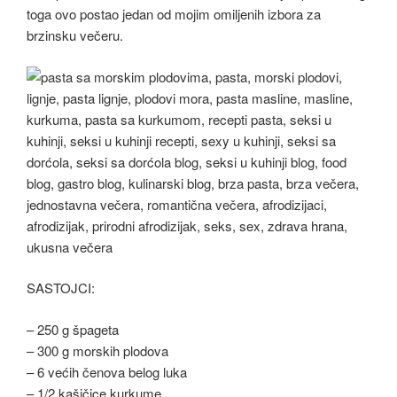
toga ovo postao jedan od mojim omiljenih izbora za
brzinsku večeru.
SASTOJCI:
– 250 g špageta
– 300 g morskih plodova
– 6 većih čenova belog luka
– 1/2 kašičice kurkume