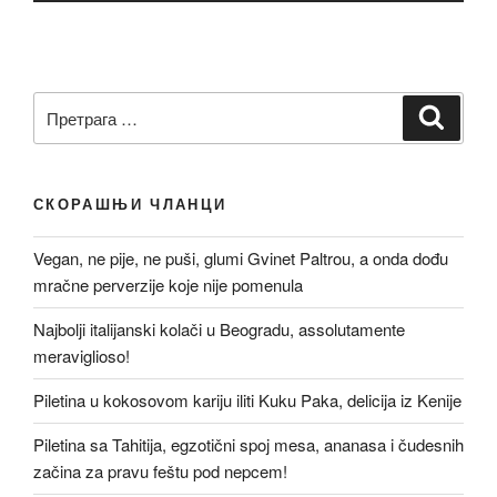
Претрага
Претр
за:
СКОРАШЊИ ЧЛАНЦИ
Vegan, ne pije, ne puši, glumi Gvinet Paltrou, a onda dođu
mračne perverzije koje nije pomenula
Najbolji italijanski kolači u Beogradu, assolutamente
meraviglioso!
Piletina u kokosovom kariju iliti Kuku Paka, delicija iz Kenije
Piletina sa Tahitija, egzotični spoj mesa, ananasa i čudesnih
začina za pravu feštu pod nepcem!