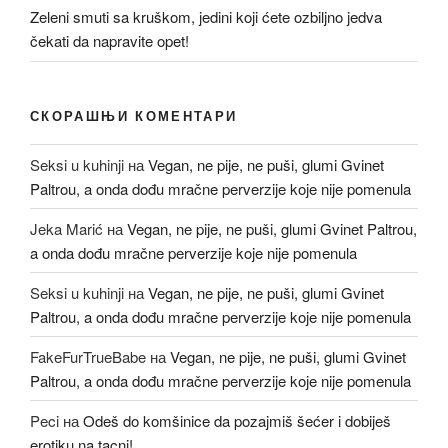
Zeleni smuti sa kruškom, jedini koji ćete ozbiljno jedva
čekati da napravite opet!
СКОРАШЊИ КОМЕНТАРИ
Seksi u kuhinji
на
Vegan, ne pije, ne puši, glumi Gvinet
Paltrou, a onda dođu mračne perverzije koje nije pomenula
Jeka Marić
на
Vegan, ne pije, ne puši, glumi Gvinet Paltrou,
a onda dođu mračne perverzije koje nije pomenula
Seksi u kuhinji
на
Vegan, ne pije, ne puši, glumi Gvinet
Paltrou, a onda dođu mračne perverzije koje nije pomenula
FakeFurTrueBabe
на
Vegan, ne pije, ne puši, glumi Gvinet
Paltrou, a onda dođu mračne perverzije koje nije pomenula
Peci
на
Odeš do komšinice da pozajmiš šećer i dobiješ
erotiku na tacni!