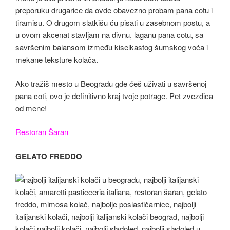
preporuku drugarice da ovde obavezno probam pana cotu i
tiramisu. O drugom slatkišu ću pisati u zasebnom postu, a
u ovom akcenat stavljam na divnu, laganu pana cotu, sa
savršenim balansom između kiselkastog šumskog voća i
mekane teksture kolača.
Ako tražiš mesto u Beogradu gde ćeš uživati u savršenoj
pana coti, ovo je definitivno kraj tvoje potrage. Pet zvezdica
od mene!
Restoran Šaran
GELATO FREDDO