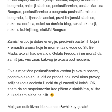
Zamisli erupciju dobre energije, predivnih pastelnih boja i
kremastih aroma koje te momentalno vode do Sicilije!
Mada, ako si ikad svratio u Gelato Freddo, ni ne moraš da
zamišljaš, već znaš kakvog je ukusa pod nepcem.
Ova simpatična poslastičarnica vredna je svake posete,
pogotovo ako se usudiš da probaš neki novi ukus pravog
italijanskog sladoleda ili neki drugi zavodljivi kolač. OK,
znam da se raspekmezim kad pišem o slatkišima, ali šta
ću kad sam slaba na njih.
Moj glas definitivno ide za choco&whiskey gelato!