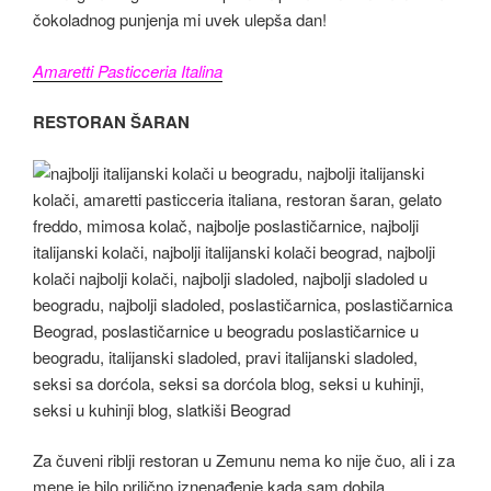
čokoladnog punjenja mi uvek ulepša dan!
Amaretti Pasticceria Italina
RESTORAN ŠARAN
Za čuveni riblji restoran u Zemunu nema ko nije čuo, ali i za
mene je bilo prilično iznenađenje kada sam dobila