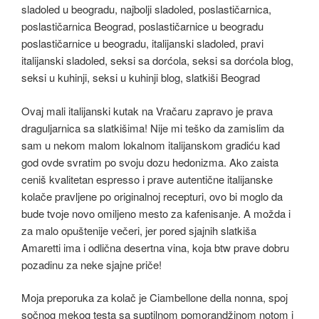
Ovaj mali italijanski kutak na Vračaru zapravo je prava
draguljarnica sa slatkišima! Nije mi teško da zamislim da
sam u nekom malom lokalnom italijanskom gradiću kad
god ovde svratim po svoju dozu hedonizma. Ako zaista
ceniš kvalitetan espresso i prave autentične italijanske
kolače pravljene po originalnoj recepturi, ovo bi moglo da
bude tvoje novo omiljeno mesto za kafenisanje. A možda i
za malo opuštenije večeri, jer pored sjajnih slatkiša
Amaretti ima i odlična desertna vina, koja btw prave dobru
pozadinu za neke sjajne priče!
Moja preporuka za kolač je Ciambellone della nonna, spoj
sočnog mekog testa sa suptilnom pomorandžinom notom i