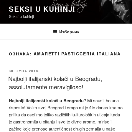
Скочи
SEKSI U KUHINJI
на
Seksi u kuhinji
садржај
Изборник
ОЗНАКА:
AMARETTI PASTICCERIA ITALIANA
ОБЈАВЉЕНО
30. ЈУНА 2018.
Najbolji italijanski kolači u Beogradu,
assolutamente meraviglioso!
Najbolji italijanski kolači u Beogradu
? Mi scusi, ho una
risposta! Volim svoj Beograd i drago mi je što danas imamo
priliku da osetimo toliko različitih kulturoloških uticaja kada
je gastronomija u pitanju i sve te divne arome, mirise i
začine koje prenose autentičnost drugih zemalja u naše