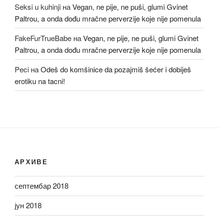
Seksi u kuhinji
на
Vegan, ne pije, ne puši, glumi Gvinet
Paltrou, a onda dođu mračne perverzije koje nije pomenula
FakeFurTrueBabe
на
Vegan, ne pije, ne puši, glumi Gvinet
Paltrou, a onda dođu mračne perverzije koje nije pomenula
Peci
на
Odeš do komšinice da pozajmiš šećer i dobiješ
erotiku na tacni!
АРХИВЕ
септембар 2018
јун 2018