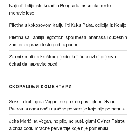
Najbolji italijanski kolači u Beogradu, assolutamente
meraviglioso!
Piletina u kokosovom kariju iliti Kuku Paka, delicija iz Kenije
Piletina sa Tahitija, egzotični spoj mesa, ananasa i čudesnih
začina za pravu feštu pod nepcem!
Zeleni smuti sa kruškom, jedini koji ćete ozbiljno jedva
čekati da napravite opet!
СКОРАШЊИ КОМЕНТАРИ
Seksi u kuhinji
на
Vegan, ne pije, ne puši, glumi Gvinet
Paltrou, a onda dođu mračne perverzije koje nije pomenula
Jeka Marić
на
Vegan, ne pije, ne puši, glumi Gvinet Paltrou,
a onda dođu mračne perverzije koje nije pomenula