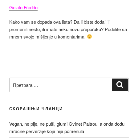
Gelato Freddo
Kako vam se dopada ova lista? Da li biste dodali ili
promenili nešto, ili imate neku novu preporuku? Podelite sa
mnom svoje mišljenje u komentarima.
Претрага
Претр
за:
СКОРАШЊИ ЧЛАНЦИ
Vegan, ne pije, ne puši, glumi Gvinet Paltrou, a onda dođu
mračne perverzije koje nije pomenula