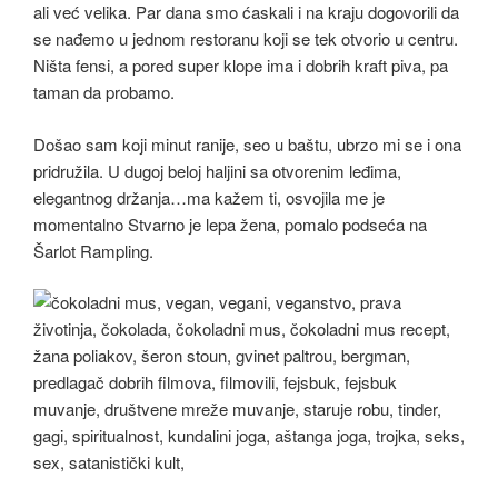
ali već velika. Par dana smo ćaskali i na kraju dogovorili da
se nađemo u jednom restoranu koji se tek otvorio u centru.
Ništa fensi, a pored super klope ima i dobrih kraft piva, pa
taman da probamo.
Došao sam koji minut ranije, seo u baštu, ubrzo mi se i ona
pridružila. U dugoj beloj haljini sa otvorenim leđima,
elegantnog držanja…ma kažem ti, osvojila me je
momentalno Stvarno je lepa žena, pomalo podseća na
Šarlot Rampling.