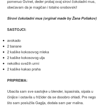
pomenuo Gvinet, deder probaj ovaj sirovi čokoladni mus,
obećavam da je magičan i totalno snobovski!
Sirovi čokoladni mus (orginal made by Žana Poliakov)
SASTOJCI:
avokado
2 banane
2 kašike kokosovog mleka
2 kašike kokosovog ulja
nekoliko svežih urmi
2 kašike kakao praha
PRIPREMA:
Ubacila sam sve sastojke u blender, ispasirala, sipala u
činijice i ostavila u frižider da se dooobro ohladi. Pre nego
što sam poslužila Gagija, dodala sam par malina.