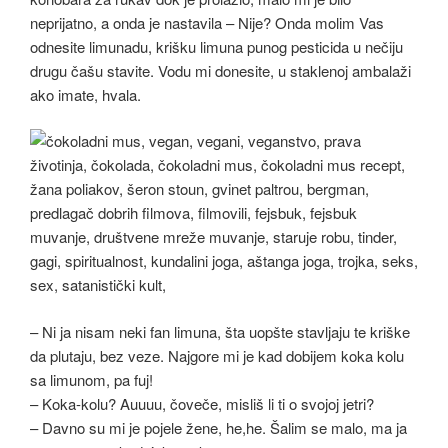
neprijatno, a onda je nastavila – Nije? Onda molim Vas
odnesite limunadu, krišku limuna punog pesticida u nečiju
drugu čašu stavite. Vodu mi donesite, u staklenoj ambalaži
ako imate, hvala.
– Ni ja nisam neki fan limuna, šta uopšte stavljaju te kriške
da plutaju, bez veze. Najgore mi je kad dobijem koka kolu
sa limunom, pa fuj!
– Koka-kolu? Auuuu, čoveče, misliš li ti o svojoj jetri?
– Davno su mi je pojele žene, he,he. Šalim se malo, ma ja