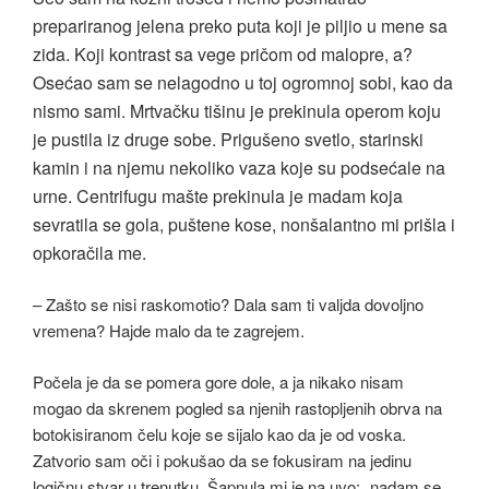
prepariranog jelena preko puta koji je piljio u mene sa
zida. Koji kontrast sa vege pričom od malopre, a?
Osećao sam se nelagodno u toj ogromnoj sobi, kao da
nismo sami. Mrtvačku tišinu je prekinula operom koju
je pustila iz druge sobe. Prigušeno svetlo, starinski
kamin i na njemu nekoliko vaza koje su podsećale na
urne. Centrifugu mašte prekinula je madam koja
sevratila se gola, puštene kose, nonšalantno mi prišla i
opkoračila me.
– Zašto se nisi raskomotio? Dala sam ti valjda dovoljno
vremena? Hajde malo da te zagrejem.
Počela je da se pomera gore dole, a ja nikako nisam
mogao da skrenem pogled sa njenih rastopljenih obrva na
botokisiranom čelu koje se sijalo kao da je od voska.
Zatvorio sam oči i pokušao da se fokusiram na jedinu
logičnu stvar u trenutku. Šapnula mi je na uvo: „nadam se