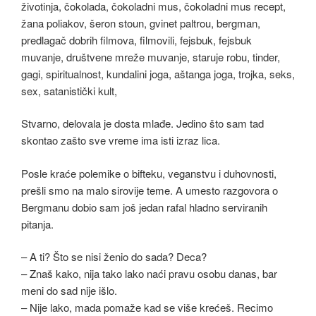
Stvarno, delovala je dosta mlađe. Jedino što sam tad
skontao zašto sve vreme ima isti izraz lica.
Posle kraće polemike o bifteku, veganstvu i duhovnosti,
prešli smo na malo sirovije teme. A umesto razgovora o
Bergmanu dobio sam još jedan rafal hladno serviranih
pitanja.
– A ti? Što se nisi ženio do sada? Deca?
– Znaš kako, nija tako lako naći pravu osobu danas, bar
meni do sad nije išlo.
– Nije lako, mada pomaže kad se više krećeš. Recimo