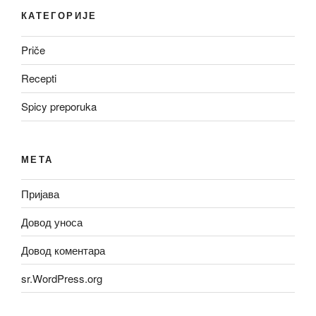
КАТЕГОРИЈЕ
Priče
Recepti
Spicy preporuka
МЕТА
Пријава
Довод уноса
Довод коментара
sr.WordPress.org