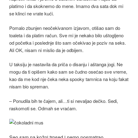
platimo i da skoknemo do mene. Imamo dva sata dok mi
se klinci ne vrate kući.
Pomalo zbunjen neočekivanom izjavom, otišao sam do
toaleta i da platim račun. Sve mi je nekako bilo uštogljeno
od početka i poslednje što sam očekivao je poziv na seks.
Ali OK, nisam ni mislio da je odbijem.
U taksiju je nastavila da priča o disanju i aštanga jogi. Ne
mogu da ti opišem kako sam se čudno osećao sve vreme,
kao da me kod nje čeka neka spooky tamnica na koju fakat
nisam bio spreman.
– Ponudila bih te čajem, ali…ti si nevaljao dečko. Sedi,
raskomoti se. Odmah se vraćam.
Seo sam na kožni trosed i nemo posmatrao