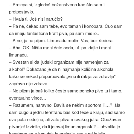
– Prelepa si, izgledaš božanstveno kao što sam i
pretpostavio.
– Hvala ti. Još nisi naručio?
– Pa ne, čekao sam tebe, evo taman i konobara. Čuo sam
da imaju fantastična kraft piva, pa sam mislio..
– A ne, ja ne pijem. Limunadu molim Vas, bez šećera.
– Aha, OK. Ništa meni ćete onda, uf..pa, dajte i meni
limunadu.
– Svestan si da ljudski organizam nije namenjen za
alkohol? Dokazano je da ni najmanja količina alkohola,
kako se nekad preporučivalo „vino ili rakija za zdravlje“
zapravo nije zdrava.
– Ne pijem ja baš toliko često samo poneko pivo tu i tamo,
eventualno vince…
– Razumem, naravno. Baviš se nekim sportom ili…? Išla
sam dugo u jednu teretranu baš kod tebe u kraju, sad samo
dva puta nedeljno, ali zato plivam svakog jutra. Obožavam
plivanje! Izvinite, da li je ovaj limun organski? – uhvatila je
konobara za rukav dok je prolazio, malo mi je bilo