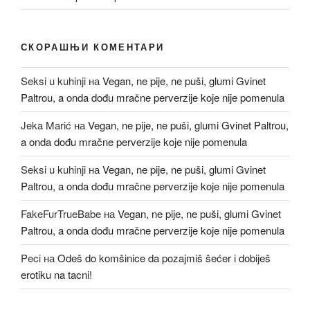
СКОРАШЊИ КОМЕНТАРИ
Seksi u kuhinji
на
Vegan, ne pije, ne puši, glumi Gvinet
Paltrou, a onda dođu mračne perverzije koje nije pomenula
Jeka Marić
на
Vegan, ne pije, ne puši, glumi Gvinet Paltrou,
a onda dođu mračne perverzije koje nije pomenula
Seksi u kuhinji
на
Vegan, ne pije, ne puši, glumi Gvinet
Paltrou, a onda dođu mračne perverzije koje nije pomenula
FakeFurTrueBabe
на
Vegan, ne pije, ne puši, glumi Gvinet
Paltrou, a onda dođu mračne perverzije koje nije pomenula
Peci
на
Odeš do komšinice da pozajmiš šećer i dobiješ
erotiku na tacni!