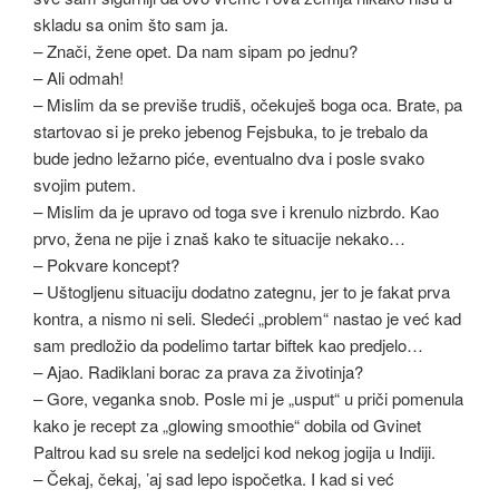
skladu sa onim što sam ja.
– Znači, žene opet. Da nam sipam po jednu?
– Ali odmah!
– Mislim da se previše trudiš, očekuješ boga oca. Brate, pa
startovao si je preko jebenog Fejsbuka, to je trebalo da
bude jedno ležarno piće, eventualno dva i posle svako
svojim putem.
– Mislim da je upravo od toga sve i krenulo nizbrdo. Kao
prvo, žena ne pije i znaš kako te situacije nekako…
– Pokvare koncept?
– Uštogljenu situaciju dodatno zategnu, jer to je fakat prva
kontra, a nismo ni seli. Sledeći „problem“ nastao je već kad
sam predložio da podelimo tartar biftek kao predjelo…
– Ajao. Radiklani borac za prava za životinja?
– Gore, veganka snob. Posle mi je „usput“ u priči pomenula
kako je recept za „glowing smoothie“ dobila od Gvinet
Paltrou kad su srele na sedeljci kod nekog jogija u Indiji.
– Čekaj, čekaj, ’aj sad lepo ispočetka. I kad si već