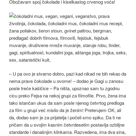
Obožavam spoj čokolade i kiselkastog crvenog voća!
– U pa ovo je stvarno dobro, pazi kad nikad ne bih rekao da
nema prave čokolade u ovome! – dodao je Gagi u zanosu
posle treće kašičice – Pa ništa, upoznao sam tu zgodnu
cicu preko Fejsa na nekoj grupi za filmofile. Prvo, žena ima
tako istančan ukus da sam posle njenog četvrtog predloga
za film u grupi već mislio da je ženim! Preterujem OK, ali
da, dodao sam je za prijatelja i počeli smo spiku. Da ti ne
pričam da u svojim kasnim četvrdesetim postavlja ozbiljne
standarde i današnjim klinkama. Razvedena, ima dva sina,