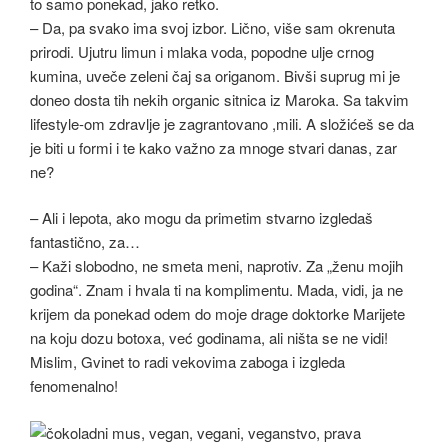
to samo ponekad, jako retko.
– Da, pa svako ima svoj izbor. Lično, više sam okrenuta
prirodi. Ujutru limun i mlaka voda, popodne ulje crnog
kumina, uveče zeleni čaj sa origanom. Bivši suprug mi je
doneo dosta tih nekih organic sitnica iz Maroka. Sa takvim
lifestyle-om zdravlje je zagrantovano ,mili. A složićeš se da
je biti u formi i te kako važno za mnoge stvari danas, zar
ne?
– Ali i lepota, ako mogu da primetim stvarno izgledaš
fantastično, za…
– Kaži slobodno, ne smeta meni, naprotiv. Za „ženu mojih
godina“. Znam i hvala ti na komplimentu. Mada, vidi, ja ne
krijem da ponekad odem do moje drage doktorke Marijete
na koju dozu botoxa, već godinama, ali ništa se ne vidi!
Mislim, Gvinet to radi vekovima zaboga i izgleda
fenomenalno!