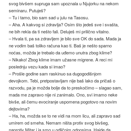
svog bivšem supruga sam upoznala u Njujorku na nekom
seminaru. Putuješ?
– Tu i tamo, bio sam sad u julu na Tasosu.
– Aha. A kakvog si zdravlja? Osim što jedeš sve i svašta,
ne bih rekla da ti nešto fali. Deluješ mi prilično vitalno.
– Hvala ti, pa sa zdravljem je bilo sve OK do sada. Mada ja
ne vodim baš toliko računa kao ti. Baš je nešto sparno
noćas, možda je trebalo da uđemo unutra zbog klime?
– Nikako! Zbog klime imam užasne migrene. A reci mi
poslednju vezu kada si imao?
– Prošle godine sam raskinuo sa dugogodišnjom
devojkom. Tebi, pretpostavljam nije baš lako da pričaš o
razvodu, pa je možda bolje da to preskočimo – slagao sam,
mada me zapravo nije ni zanimalo. Ono, svi imamo neke
bivše, ali čemu evociranje uspomena pogotovo na novim
dejtovima?
– Ha, ha, možda se to ne vidi na mom licu, ali zapravo sad
umirem od smeha. Nemam ništa protiv svog bivšeg,
naprotiv Mitar i ja smo u odličnim odnosima. Hajde da