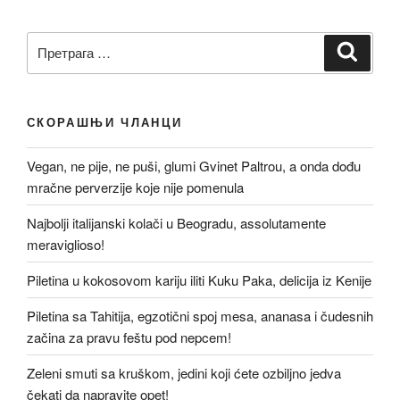
Претрага
Претр
за:
СКОРАШЊИ ЧЛАНЦИ
Vegan, ne pije, ne puši, glumi Gvinet Paltrou, a onda dođu
mračne perverzije koje nije pomenula
Najbolji italijanski kolači u Beogradu, assolutamente
meraviglioso!
Piletina u kokosovom kariju iliti Kuku Paka, delicija iz Kenije
Piletina sa Tahitija, egzotični spoj mesa, ananasa i čudesnih
začina za pravu feštu pod nepcem!
Zeleni smuti sa kruškom, jedini koji ćete ozbiljno jedva
čekati da napravite opet!