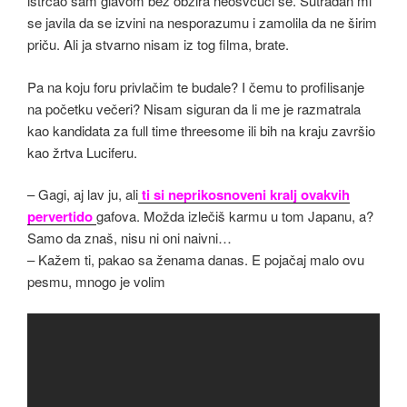
istrčao sam glavom bez obzira neosvćući se. Sutradan mi
se javila da se izvini na nesporazumu i zamolila da ne širim
priču. Ali ja stvarno nisam iz tog filma, brate.
Pa na koju foru privlačim te budale? I čemu to profilisanje
na početku večeri? Nisam siguran da li me je razmatrala
kao kandidata za full time threesome ili bih na kraju završio
kao žrtva Luciferu.
– Gagi, aj lav ju, ali
ti si neprikosnoveni kralj ovakvih
pervertido
gafova. Možda izlečiš karmu u tom Japanu, a?
Samo da znaš, nisu ni oni naivni…
– Kažem ti, pakao sa ženama danas. E pojačaj malo ovu
pesmu, mnogo je volim