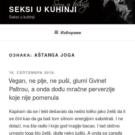
Скочи
SEKSI U KUHINJI
на
Seksi u kuhinji
садржај
Изборник
ОЗНАКА:
AŠTANGA JOGA
ОБЈАВЉЕНО
16. СЕПТЕМБРА 2018.
Vegan, ne pije, ne puši, glumi Gvinet
Paltrou, a onda dođu mračne perverzije
koje nije pomenula
Kapiram da se i tebi dešavalo da nešto toliko jako želiš da ti
se čini kao da ga baš tom silnom energijom sabotiraš. I ne
dolazi, ma šta radio i koje god magije bacao. I tad obično
umesto toga što želiš, dođe neko ludilo. A onda se zaređa