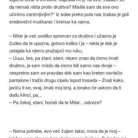
da nemaš ništa protiv društva? Mislila sam da sve ovo
učinimo zanimljivijim?“ Iz sobe preko puta nas izašao je goli
sredovečni muškarac i krenuo ka nama.
– Mitar je već uveliko spreman za društvo i užasno je
žudeo da te upozna, gotovo koliko i ja – rekla je dok je
ustajala ka njemu pružajući mu ruku.
– Uuuu, bre, pa stani, stani, nisam znao da ćemo imati
društvo, ja sam mislio da ćemo biti samo nas dvoje –
nespretno sam se pravdao dok sam kao kreten navlačio
pantalone i tražio drugu cipelu ispod troseda – Znaš kako,
javiću ti se, ovaj, imaš moj broj, a ionako će uskoro da ti
dođu klinci, pa…
– Pa čekaj, stani, hoćeš da te Mitar…odveze?
– Nema potrebe, evo već čujem taksi, mora da je moj –