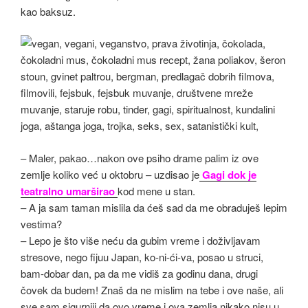
kao baksuz.
– Maler, pakao…nakon ove psiho drame palim iz ove
zemlje koliko već u oktobru – uzdisao je
Gagi dok je
teatralno umarširao
kod mene u stan.
– A ja sam taman mislila da ćeš sad da me obraduješ lepim
vestima?
– Lepo je što više neću da gubim vreme i doživljavam
stresove, nego fijuu Japan, ko-ni-ći-va, posao u struci,
bam-dobar dan, pa da me vidiš za godinu dana, drugi
čovek da budem! Znaš da ne mislim na tebe i ove naše, ali
sve sam sigurniji da ovo vreme i ova zemlja nikako nisu u