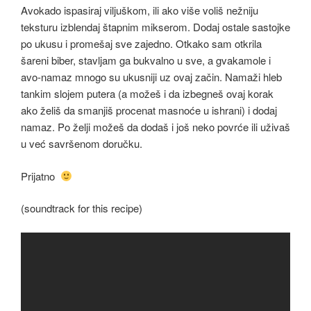
Avokado ispasiraj viljuškom, ili ako više voliš nežniju
teksturu izblendaj štapnim mikserom. Dodaj ostale sastojke
po ukusu i promešaj sve zajedno. Otkako sam otkrila
šareni biber, stavljam ga bukvalno u sve, a gvakamole i
avo-namaz mnogo su ukusniji uz ovaj začin. Namaži hleb
tankim slojem putera (a možeš i da izbegneš ovaj korak
ako želiš da smanjiš procenat masnoće u ishrani) i dodaj
namaz. Po želji možeš da dodaš i još neko povrće ili uživaš
u već savršenom doručku.
Prijatno
(soundtrack for this recipe)