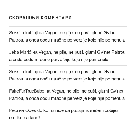
СКОРАШЊИ КОМЕНТАРИ
Seksi u kuhinji
на
Vegan, ne pije, ne puši, glumi Gvinet
Paltrou, a onda dođu mračne perverzije koje nije pomenula
Jeka Marić
на
Vegan, ne pije, ne puši, glumi Gvinet Paltrou,
a onda dođu mračne perverzije koje nije pomenula
Seksi u kuhinji
на
Vegan, ne pije, ne puši, glumi Gvinet
Paltrou, a onda dođu mračne perverzije koje nije pomenula
FakeFurTrueBabe
на
Vegan, ne pije, ne puši, glumi Gvinet
Paltrou, a onda dođu mračne perverzije koje nije pomenula
Peci
на
Odeš do komšinice da pozajmiš šećer i dobiješ
erotiku na tacni!