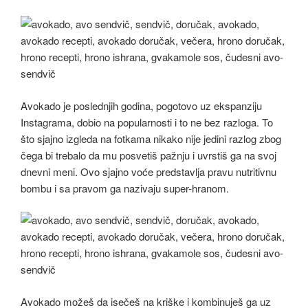
Avokado je poslednjih godina, pogotovo uz ekspanziju
Instagrama, dobio na popularnosti i to ne bez razloga. To
što sjajno izgleda na fotkama nikako nije jedini razlog zbog
čega bi trebalo da mu posvetiš pažnju i uvrstiš ga na svoj
dnevni meni. Ovo sjajno voće predstavlja pravu nutritivnu
bombu i sa pravom ga nazivaju super-hranom.
Avokado možeš da isečeš na kriške i kombinuješ ga uz