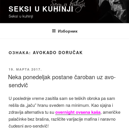
Скочи
SEKSI U KUHINJI
на
Seksi u kuhinji
садржај
Изборник
ОЗНАКА:
AVOKADO DORUČAK
ОБЈАВЉЕНО
19. МАРТА 2017.
Neka ponedeljak postane čaroban uz avo-
sendvič
U poslednje vreme zasitila sam se teških obroka pa sam
rešila da „jaču” hranu svedem na minimum. Kao sjajna i
zdravija alternativa tu su
overnight ovsena kaša
, američke
palačinke bez brašna, različite varijacije mafina i naravno
čudesni avo-sendvič!