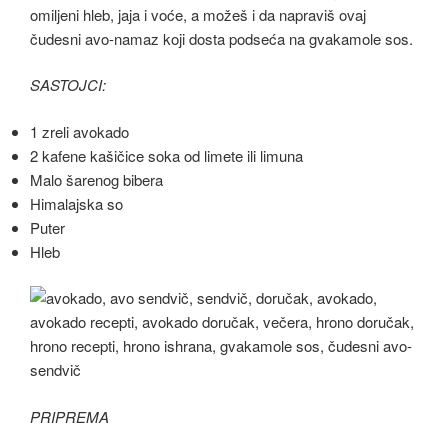
omiljeni hleb, jaja i voće, a možeš i da napraviš ovaj
čudesni avo-namaz koji dosta podseća na gvakamole sos.
SASTOJCI:
1 zreli avokado
2 kafene kašičice soka od limete ili limuna
Malo šarenog bibera
Himalajska so
Puter
Hleb
PRIPREMA