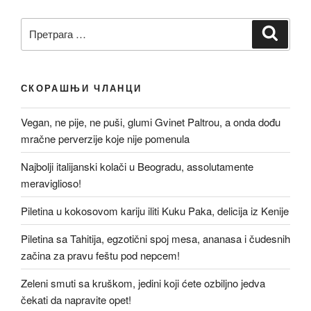
Претрага
Претр
за:
СКОРАШЊИ ЧЛАНЦИ
Vegan, ne pije, ne puši, glumi Gvinet Paltrou, a onda dođu
mračne perverzije koje nije pomenula
Najbolji italijanski kolači u Beogradu, assolutamente
meraviglioso!
Piletina u kokosovom kariju iliti Kuku Paka, delicija iz Kenije
Piletina sa Tahitija, egzotični spoj mesa, ananasa i čudesnih
začina za pravu feštu pod nepcem!
Zeleni smuti sa kruškom, jedini koji ćete ozbiljno jedva
čekati da napravite opet!