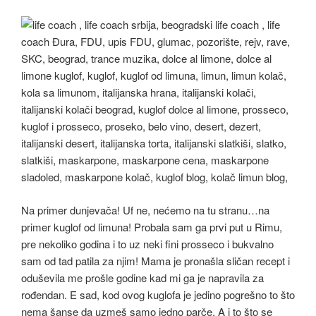
Na primer dunjevača! Uf ne, nećemo na tu stranu…na
primer kuglof od limuna! Probala sam ga prvi put u Rimu,
pre nekoliko godina i to uz neki fini prosseco i bukvalno
sam od tad patila za njim! Mama je pronašla sličan recept i
oduševila me prošle godine kad mi ga je napravila za
rođendan. E sad, kod ovog kuglofa je jedino pogrešno to što
nema šanse da uzmeš samo jedno parče. A i to što se