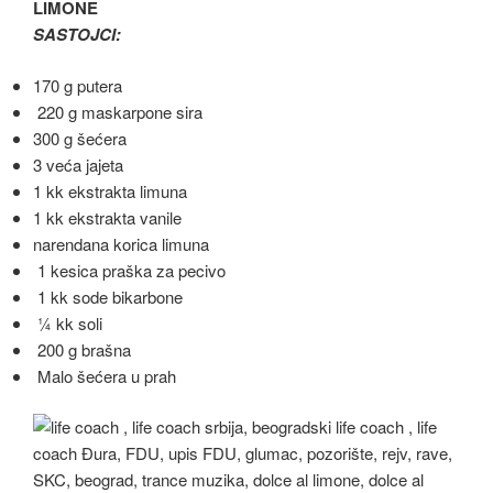
LIMONE
SASTOJCI:
170 g putera
220 g maskarpone sira
300 g šećera
3 veća jajeta
1 kk ekstrakta limuna
1 kk ekstrakta vanile
narendana korica limuna
1 kesica praška za pecivo
1 kk sode bikarbone
¼ kk soli
200 g brašna
Malo šećera u prah