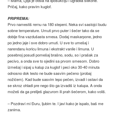
– Mama, Ljilja je otišla na liposukciju i ugradila silikone.
Pričaj, kako pravim kuglof.
PRIPREMA:
Prvo namestiš rernu na 180 stepeni. Neka svi sastojci budu
sobne temperature. Umuti prvo puter i šećer tako da se
dobije fina vazdušasta smesa. Dodaj maskarpone, jedno
po jedno jaje i sve dobro umuti. U sve to umešaj i
narendanu koricu limuna i ekstrakt vanile i limuna. U
posebnoj posudi pomešaj brašno, sodu, so i prašak za
pecivo, a onda sve to sjedini sa prvom smesom. Dobro
izmešaj i sipaj u kalup za kuglof i peci oko 30-40 minuta
odnosno dok testo ne bude sasvim pečeno (probaj
nožićem). Kad bude sasvim lepo pečen, izvadi i ostavi da
se skroz ohladi pre nego što ga izvadiš iz kalupa. A onda
možeš da ga preliješ glazurom ili prah šećerom, kako voliš.
– Pozdravi mi Đuru, ljubim te. I javi kako je ispalo, baš me
zanima.