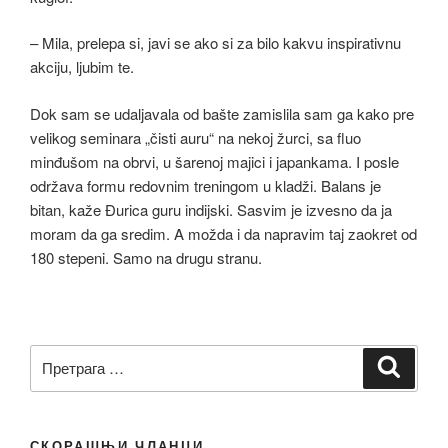
– Mila, prelepa si, javi se ako si za bilo kakvu inspirativnu
akciju, ljubim te.
Dok sam se udaljavala od bašte zamislila sam ga kako pre
velikog seminara „čisti auru“ na nekoj žurci, sa fluo
minđušom na obrvi, u šarenoj majici i japankama. I posle
održava formu redovnim treningom u kladži. Balans je
bitan, kaže Đurica guru indijski. Sasvim je izvesno da ja
moram da ga sredim. A možda i da napravim taj zaokret od
180 stepeni. Samo na drugu stranu.
Претрага
Претр
за:
СКОРАШЊИ ЧЛАНЦИ