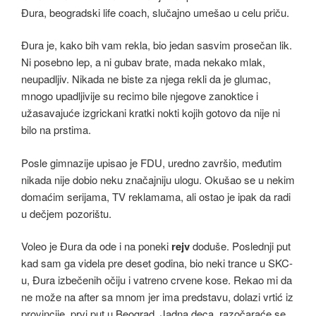
Đura, beogradski life coach, slučajno umešao u celu priču.
Đura je, kako bih vam rekla, bio jedan sasvim prosečan lik.
Ni posebno lep, a ni gubav brate, mada nekako mlak,
neupadljiv. Nikada ne biste za njega rekli da je glumac,
mnogo upadljivije su recimo bile njegove zanoktice i
užasavajuće izgrickani kratki nokti kojih gotovo da nije ni
bilo na prstima.
Posle gimnazije upisao je FDU, uredno završio, međutim
nikada nije dobio neku značajniju ulogu. Okušao se u nekim
domaćim serijama, TV reklamama, ali ostao je ipak da radi
u dečjem pozorištu.
Voleo je Đura da ode i na poneki
rejv
doduše. Poslednji put
kad sam ga videla pre deset godina, bio neki trance u SKC-
u, Đura izbečenih očiju i vatreno crvene kose. Rekao mi da
ne može na after sa mnom jer ima predstavu, dolazi vrtić iz
provincije, prvi put u Beograd. Jadna deca, razočaraće se