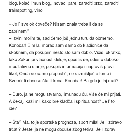
– Je l’ sve ok čoveče? Nisam znala treba li da se
zabrinem?
– Izvini molim te, sad ćemo još jednu turu da obrnemo.
Konobar! E mila, morao sam samo do kladionice da
skoknem, da pokupim nešto što sam dobio. Vidiš, ukratko,
tako Zakon privlačnosti deluje, opustiš se, uđeš u duboko
meditativno stanje, pokupiš informacije i napraviš pravi
tiket, Onda se samo prepustiš, ne razmišljaš o tome i
Svemir ti donese šta ti treba. Konobar! Pa gde je taj mali?!
– Đuro, ja ne mogu stvarno, limunadu ću, više će mi prijati.
A čekaj, kaži mi, kako bre kladža i spiritualnost? Je l’ to
ide?
– Šta? Ma, to je sportska prognoza, sport mila! Je l’ zdravo
trčati? Jeste, ja ne mogu doduše zbog tetiva. Je l’ zdrav