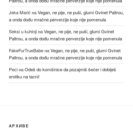
Paltrou, a onda dođu mračne perverzije koje nije pomenula
Jeka Marić
на
Vegan, ne pije, ne puši, glumi Gvinet Paltrou,
a onda dođu mračne perverzije koje nije pomenula
Seksi u kuhinji
на
Vegan, ne pije, ne puši, glumi Gvinet
Paltrou, a onda dođu mračne perverzije koje nije pomenula
FakeFurTrueBabe
на
Vegan, ne pije, ne puši, glumi Gvinet
Paltrou, a onda dođu mračne perverzije koje nije pomenula
Peci
на
Odeš do komšinice da pozajmiš šećer i dobiješ
erotiku na tacni!
АРХИВЕ