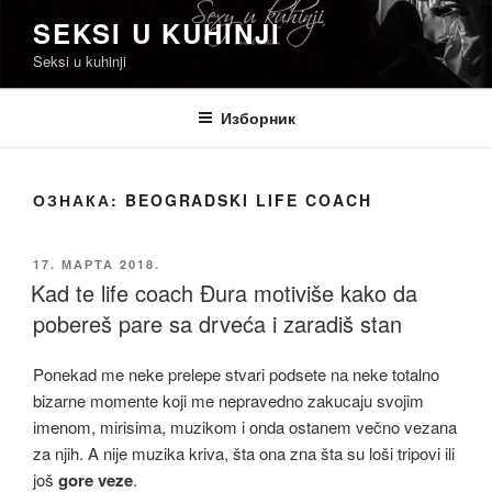
Скочи
SEKSI U KUHINJI
на
Seksi u kuhinji
садржај
Изборник
ОЗНАКА:
BEOGRADSKI LIFE COACH
ОБЈАВЉЕНО
17. МАРТА 2018.
Kad te life coach Đura motiviše kako da
pobereš pare sa drveća i zaradiš stan
Ponekad me neke prelepe stvari podsete na neke totalno
bizarne momente koji me nepravedno zakucaju svojim
imenom, mirisima, muzikom i onda ostanem večno vezana
za njih. A nije muzika kriva, šta ona zna šta su loši tripovi ili
još
gore veze
.