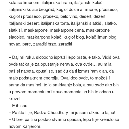
– Daj mi ruku, slobodno ispruži lepo prste, e tako. Vidiš ova
ovde tačka je za opuštanje nerava, ova ovde… au mila,
baš si napeta, opusti se, sad ću da ti izmasiram dlan, da
malo podstaknem energiju. Ovaj deo ovde, to možeš i
sama da masiraš, to je smirivanje bola, a ovu ovde ako bih
u pravom momentu pritisnuo momentalno bih te odveo u
krevet.
– E ih sad!
– Pa šta ti je, Radža Choudhury mi je sam otkrio tu tajnu!
– U bre, pa ti si postao stvarno opasan, lepo ti je krenulo sa
novom karijerom.