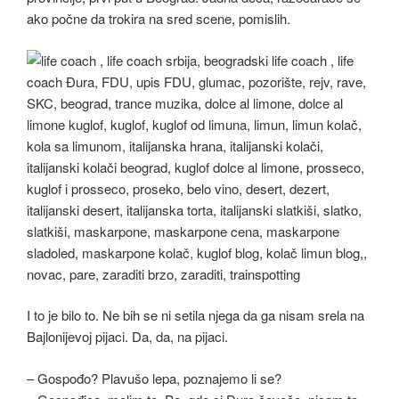
ako počne da trokira na sred scene, pomislih.
I to je bilo to. Ne bih se ni setila njega da ga nisam srela na
Bajlonijevoj pijaci. Da, da, na pijaci.
– Gospođo? Plavušo lepa, poznajemo li se?