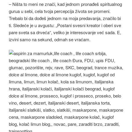
– Ništa to meni ne znači, kad jednom pronađeš spiritualnog
gurua u sebi, cela tvoja percepcija života se promeni.
Trebalo bi da dođeš jednom na moja predavanja, značilo bi
ti. Sledeće je u avgustu: „Postani svesni kreator i oberi sve
pare sveta sa drveća“, veliko je interesovanje već sada. E,
izvini samo na sekund, odmah se vraćam.