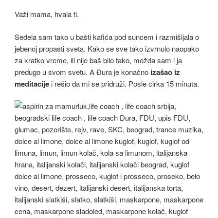
Važi mama, hvala ti.
Sedela sam tako u bašti kafića pod suncem i razmišljala o
jebenoj propasti sveta. Kako se sve tako izvrnulo naopako
za kratko vreme, ili nije baš bilo tako, možda sam i ja
predugo u svom svetu. A Đura je konačno
izašao iz
meditacije
i rešio da mi se pridruži. Posle cirka 15 minuta.