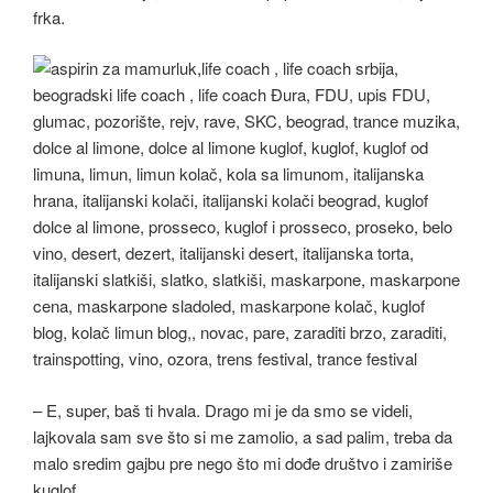
frka.
– E, super, baš ti hvala. Drago mi je da smo se videli,
lajkovala sam sve što si me zamolio, a sad palim, treba da
malo sredim gajbu pre nego što mi dođe društvo i zamiriše
kuglof.