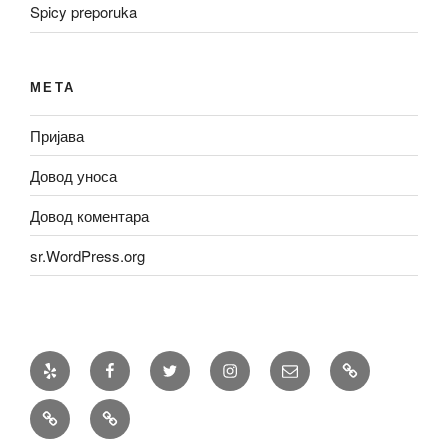
Spicy preporuka
МЕТА
Пријава
Довод уноса
Довод коментара
sr.WordPress.org
Yelp
Facebook
Twitter
Instagram
Email
Recepti
Priče
Spicy
preporuka