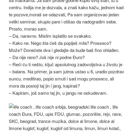
sa mačkama. Ja sam prošle godine kupio svoj stan, tu u
centru. Indija me je dozvala, a znaš kako kažu, jednom kad
te pozove,moraš se odazvati, Pa sam organizovao jedan
veliki seminar, skupio pare i otišao da nadogradim sebe.
Prosto, morao sam.
– Da, naravno. Mislim isplatilo se svakako.
– Kako ne. Nego šta ćeš da popiješ mila? Prosseco?
Može? Donećete dva i gledajte da bude baš fino ohlađen.
– Da nije rano? Još nije ni podne Đuro?
– Reći ću ti nešto, ključ apsolutnog zadovoljstva u životu je
– balans. Na primer, ja sam jutros ustao u 6, uradio pozdrav
suncu, meditirao, popio smuti i sad mogu prosseco, ali
mora da postoji taj jin i jang, kapiraš?
– Kapiram, još samo taj jin, u jangu ne oskudevam.