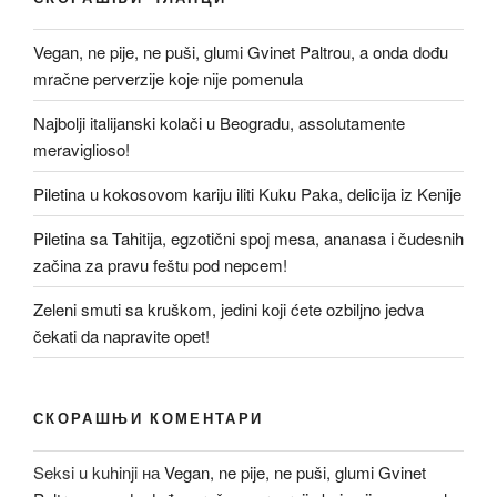
Vegan, ne pije, ne puši, glumi Gvinet Paltrou, a onda dođu
mračne perverzije koje nije pomenula
Najbolji italijanski kolači u Beogradu, assolutamente
meraviglioso!
Piletina u kokosovom kariju iliti Kuku Paka, delicija iz Kenije
Piletina sa Tahitija, egzotični spoj mesa, ananasa i čudesnih
začina za pravu feštu pod nepcem!
Zeleni smuti sa kruškom, jedini koji ćete ozbiljno jedva
čekati da napravite opet!
СКОРАШЊИ КОМЕНТАРИ
Seksi u kuhinji
на
Vegan, ne pije, ne puši, glumi Gvinet