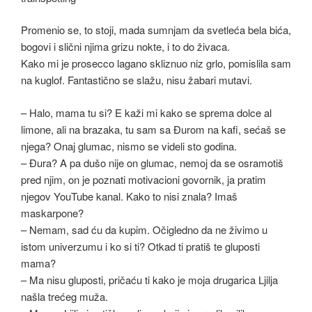
Promenio se, to stoji, mada sumnjam da svetleća bela bića,
bogovi i slični njima grizu nokte, i to do živaca.
Kako mi je prosecco lagano skliznuo niz grlo, pomislila sam
na kuglof. Fantastično se slažu, nisu žabari mutavi.
– Halo, mama tu si? E kaži mi kako se sprema dolce al
limone, ali na brazaka, tu sam sa Đurom na kafi, sećaš se
njega? Onaj glumac, nismo se videli sto godina.
– Đura? A pa dušo nije on glumac, nemoj da se osramotiš
pred njim, on je poznati motivacioni govornik, ja pratim
njegov YouTube kanal. Kako to nisi znala? Imaš
maskarpone?
– Nemam, sad ću da kupim. Očigledno da ne živimo u
istom univerzumu i ko si ti? Otkad ti pratiš te gluposti
mama?
– Ma nisu gluposti, pričaću ti kako je moja drugarica Ljilja
našla trećeg muža.