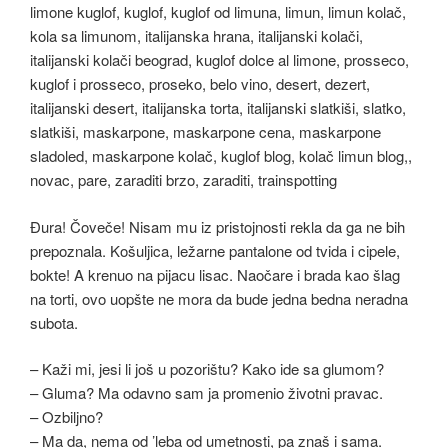
Đura! Čoveče! Nisam mu iz pristojnosti rekla da ga ne bih
prepoznala. Košuljica, ležarne pantalone od tvida i cipele,
bokte! A krenuo na pijacu lisac. Naočare i brada kao šlag
na torti, ovo uopšte ne mora da bude jedna bedna neradna
subota.
– Kaži mi, jesi li još u pozorištu? Kako ide sa glumom?
– Gluma? Ma odavno sam ja promenio životni pravac.
– Ozbiljno?
– Ma da, nema od ’leba od umetnosti, pa znaš i sama.