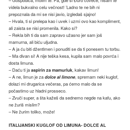
– Gospođica, molim te. Pa, gde si Đuro čoveče, nisam te
videla bukvalno celu večnost! ’Ladno te ne bih ni
prepoznala da mi se nisi javio, izgledaš sjajno!
– Hvala, ti si prelepa kao i uvek i uzmi ovo kao kompliment,
ali zaista se nisi promenila. Kako si?
– Rekla bih ti da sam zapravo užasno jer sam još
mamurna, ali biću uljudna.
– A ja ću biti džentlmen i ponuditi se da ti ponesem tu torbu.
– Ma divan si! A nije teška kesa, kupila sam malo povrća i
dosta limuna.
– Daću ti ja
aspirin za mamurluk
, kakav limun!
– A ne, limun je za
dolce al limone
, spremam neki kuglof,
dolazi mi drugarica večeras, pa ćemo malo da se
počastimo uz hladni prosseco.
– Zvuči super, a šta kažeš da sednemo negde na kafu, ako
ne žuriš mislim?
– Ne žurim toliko, može!
ITALIJANSKI KUGLOF OD LIMUNA- DOLCE AL