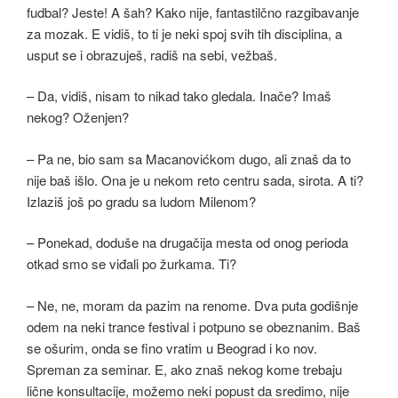
fudbal? Jeste! A šah? Kako nije, fantastilčno razgibavanje
za mozak. E vidiš, to ti je neki spoj svih tih disciplina, a
usput se i obrazuješ, radiš na sebi, vežbaš.
– Da, vidiš, nisam to nikad tako gledala. Inače? Imaš
nekog? Oženjen?
– Pa ne, bio sam sa Macanovićkom dugo, ali znaš da to
nije baš išlo. Ona je u nekom reto centru sada, sirota. A ti?
Izlaziš još po gradu sa ludom Milenom?
– Ponekad, doduše na drugačija mesta od onog perioda
otkad smo se viđali po žurkama. Ti?
– Ne, ne, moram da pazim na renome. Dva puta godišnje
odem na neki trance festival i potpuno se obeznanim. Baš
se ošurim, onda se fino vratim u Beograd i ko nov.
Spreman za seminar. E, ako znaš nekog kome trebaju
lične konsultacije, možemo neki popust da sredimo, nije