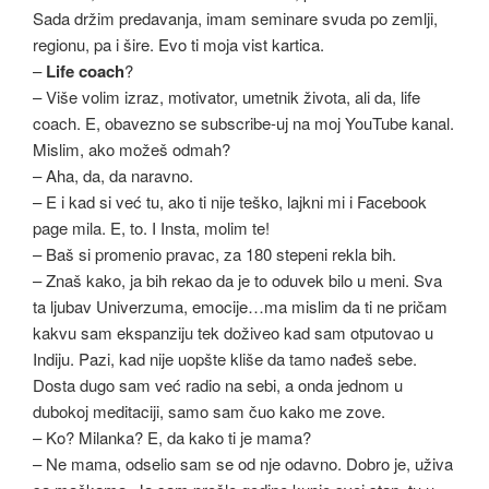
Sada držim predavanja, imam seminare svuda po zemlji,
regionu, pa i šire. Evo ti moja vist kartica.
–
Life coach
?
– Više volim izraz, motivator, umetnik života, ali da, life
coach. E, obavezno se subscribe-uj na moj YouTube kanal.
Mislim, ako možeš odmah?
– Aha, da, da naravno.
– E i kad si već tu, ako ti nije teško, lajkni mi i Facebook
page mila. E, to. I Insta, molim te!
– Baš si promenio pravac, za 180 stepeni rekla bih.
– Znaš kako, ja bih rekao da je to oduvek bilo u meni. Sva
ta ljubav Univerzuma, emocije…ma mislim da ti ne pričam
kakvu sam ekspanziju tek doživeo kad sam otputovao u
Indiju. Pazi, kad nije uopšte kliše da tamo nađeš sebe.
Dosta dugo sam već radio na sebi, a onda jednom u
dubokoj meditaciji, samo sam čuo kako me zove.
– Ko? Milanka? E, da kako ti je mama?
– Ne mama, odselio sam se od nje odavno. Dobro je, uživa