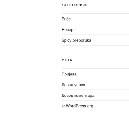
КАТЕГОРИЈЕ
Priče
Recepti
Spicy preporuka
МЕТА
Пријава
Довод уноса
Довод коментара
sr.WordPress.org