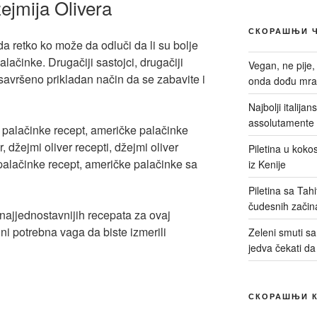
ejmija Olivera
СКОРАШЊИ 
da retko ko može da odluči da li su bolje
lačinke. Drugačiji sastojci, drugačiji
Vegan, ne pije,
 savršeno prikladan način da se zabavite i
onda dođu mrač
Najbolji italija
assolutamente 
Piletina u kokos
iz Kenije
Piletina sa Tah
čudesnih začin
najjednostavnijih recepata za ovaj
 ni potrebna vaga da biste izmerili
Zeleni smuti sa 
jedva čekati da
СКОРАШЊИ 