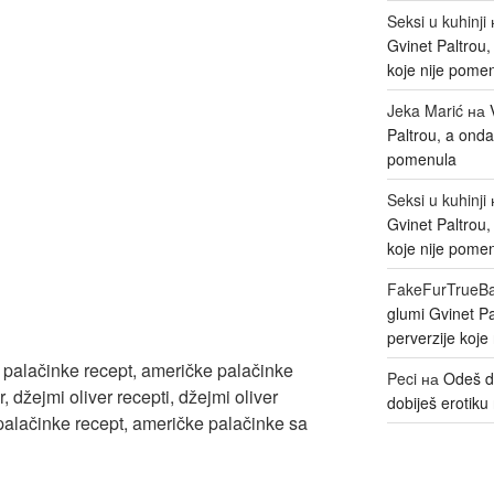
Seksi u kuhinji
Gvinet Paltrou
koje nije pome
Jeka Marić
на
Paltrou, a onda
pomenula
Seksi u kuhinji
Gvinet Paltrou
koje nije pome
FakeFurTrueB
glumi Gvinet P
perverzije koje
Peci
на
Odeš d
dobiješ erotiku 