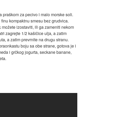
a praškom za pecivo i malo morske soli.
e finu kompaktnu smesu bez grudvica.
 možete izostaviti, ili ga zameniti nekom
i zagrejte 1/2 kašičice ulja, a zatim
uta, a zatim prevrnite na drugu stranu.
raonkastu boju sa obe strane, gotova je i
 meda i grčkog jogurta, seckane banane,
eta.