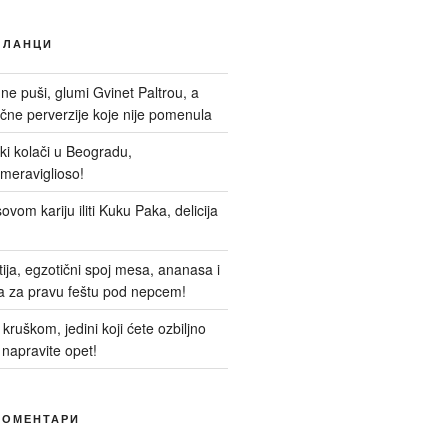
ЧЛАНЦИ
 ne puši, glumi Gvinet Paltrou, a
ne perverzije koje nije pomenula
nski kolači u Beogradu,
meraviglioso!
ovom kariju iliti Kuku Paka, delicija
itija, egzotični spoj mesa, ananasa i
a za pravu feštu pod nepcem!
kruškom, jedini koji ćete ozbiljno
 napravite opet!
КОМЕНТАРИ