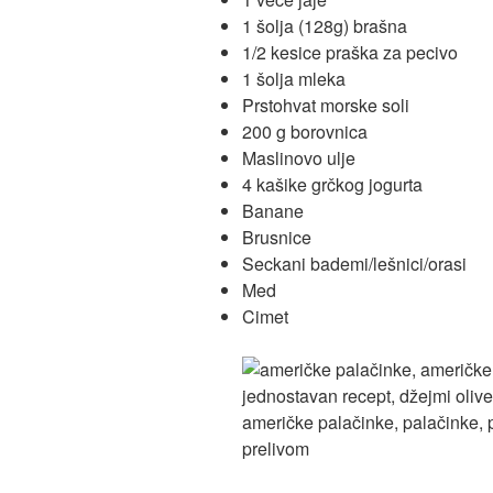
1 šolja (128g) brašna
1/2 kesice praška za pecivo
1 šolja mleka
Prstohvat morske soli
200 g borovnica
Maslinovo ulje
4 kašike grčkog jogurta
Banane
Brusnice
Seckani bademi/lešnici/orasi
Med
Cimet