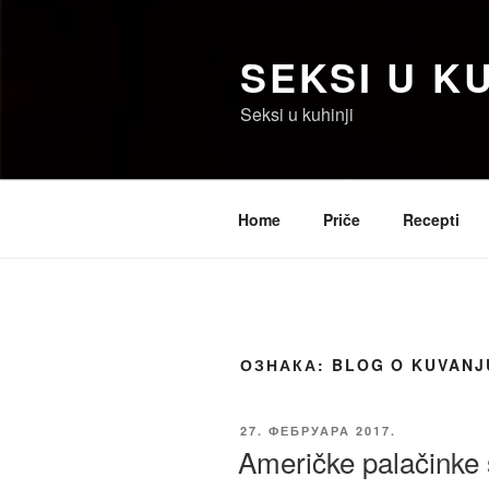
Скочи
на
SEKSI U KU
садржај
Seksi u kuhinji
Home
Priče
Recepti
ОЗНАКА:
BLOG O KUVANJ
ОБЈАВЉЕНО
27. ФЕБРУАРА 2017.
Američke palačinke