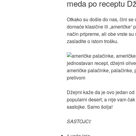
meda po receptu Dž
Otkako su došle do nas, čini se 
domaće klasične ili „američke“ pa
način pripreme, ali obe vrste su
zasladite o istom trošku.
Džejmi kaže da je ovo jedan od 
popularni desert, a nije vam čak
sastojke. Samo šolja!
SASTOJCI:
1 veće jaje