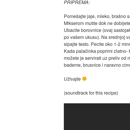
PRIPREMA:
Pomešajte jaje, mleko, brašno s
Mikserom mutite dok ne dobijet
Ubacite borovnice (ovaj sastojak
po vašem ukusu). Na srednjoj vatr
sipajte testo. Pecite oko 1-2 min
Kada palačinka poprimi zlatno- b
možete je servirati uz preliv od
bademe, brusnice i naravno cim
Uživajte
(soundtrack for this recipe)