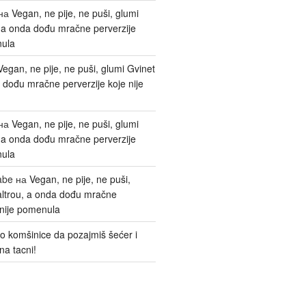
на
Vegan, ne pije, ne puši, glumi
, a onda dođu mračne perverzije
nula
Vegan, ne pije, ne puši, glumi Gvinet
 dođu mračne perverzije koje nije
на
Vegan, ne pije, ne puši, glumi
, a onda dođu mračne perverzije
nula
abe
на
Vegan, ne pije, ne puši,
altrou, a onda dođu mračne
 nije pomenula
o komšinice da pozajmiš šećer i
na tacni!