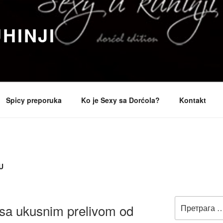
HINJI
Spicy preporuka
Ko je Sexy sa Dorćola?
Kontakt
U
Претрага
 sa ukusnim prelivom od
за: