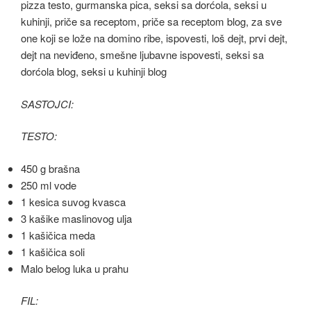
SASTOJCI:
TESTO:
450 g brašna
250 ml vode
1 kesica suvog kvasca
3 kašike maslinovog ulja
1 kašičica meda
1 kašičica soli
Malo belog luka u prahu
FIL: