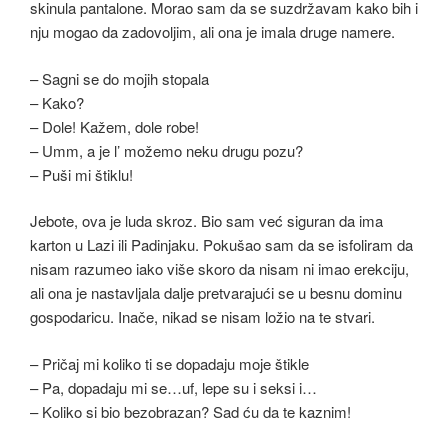
skinula pantalone. Morao sam da se suzdržavam kako bih i
nju mogao da zadovoljim, ali ona je imala druge namere.
– Sagni se do mojih stopala
– Kako?
– Dole! Kažem, dole robe!
– Umm, a je l’ možemo neku drugu pozu?
– Puši mi štiklu!
Jebote, ova je luda skroz. Bio sam već siguran da ima
karton u Lazi ili Padinjaku. Pokušao sam da se isfoliram da
nisam razumeo iako više skoro da nisam ni imao erekciju,
ali ona je nastavljala dalje pretvarajući se u besnu dominu
gospodaricu. Inače, nikad se nisam ložio na te stvari.
– Pričaj mi koliko ti se dopadaju moje štikle
– Pa, dopadaju mi se…uf, lepe su i seksi i…
– Koliko si bio bezobrazan? Sad ću da te kaznim!