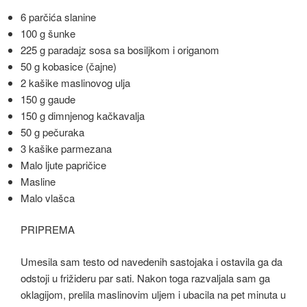
6 parčića slanine
100 g šunke
225 g paradajz sosa sa bosiljkom i origanom
50 g kobasice (čajne)
2 kašike maslinovog ulja
150 g gaude
150 g dimnjenog kačkavalja
50 g pečuraka
3 kašike parmezana
Malo ljute papričice
Masline
Malo vlašca
PRIPREMA
Umesila sam testo od navedenih sastojaka i ostavila ga da
odstoji u frižideru par sati. Nakon toga razvaljala sam ga
oklagijom, prelila maslinovim uljem i ubacila na pet minuta u