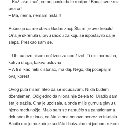
– Kaži ako imaš, nemoj posle da te robijam! Bacaj sve kroz
prozor!
– Ma, nema, nemam ništa!!!
Počeo je da me obliva hladan znoj. Šta mi je ovo trebalo!
Ona je skrenula u prvu uličicu za koju se ispostavilo da je
slepa. Preskao sam se.
– Uh, pa ovo nisam doživeo za ceo život. Ti nisi normalna,
kakva droga, kakva uslovna
– A ti si kao neki čistunac, ma daj. Nego, daj pocepaj mi
ovaj korest
Ovog puta nisam hteo da se iščuđavam. Ni da budem
džentlemen. Očigledno da ni ona nije želela to. Uradio sam
šta je tražila. Ona je uzdisala, a onda mi je gurnula glavu u
njeno međunožje. Malo sam se namučio sa pantalonama
dok sam ih skinuo, na šta je ona ponovo nervozno frkatala.
Bacila me je na zadnje sedište i bukvalno mi jednom rukom