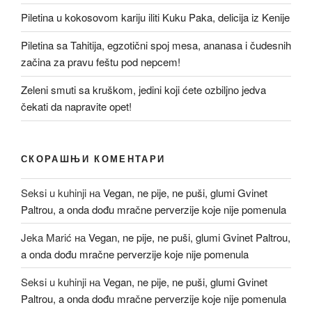
Piletina u kokosovom kariju iliti Kuku Paka, delicija iz Kenije
Piletina sa Tahitija, egzotični spoj mesa, ananasa i čudesnih
začina za pravu feštu pod nepcem!
Zeleni smuti sa kruškom, jedini koji ćete ozbiljno jedva
čekati da napravite opet!
СКОРАШЊИ КОМЕНТАРИ
Seksi u kuhinji
на
Vegan, ne pije, ne puši, glumi Gvinet
Paltrou, a onda dođu mračne perverzije koje nije pomenula
Jeka Marić
на
Vegan, ne pije, ne puši, glumi Gvinet Paltrou,
a onda dođu mračne perverzije koje nije pomenula
Seksi u kuhinji
на
Vegan, ne pije, ne puši, glumi Gvinet
Paltrou, a onda dođu mračne perverzije koje nije pomenula