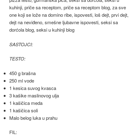
SASTOJCI:
TESTO:
450 g brašna
250 ml vode
1 kesica suvog kvasca
3 kašike maslinovog ulja
1 kašičica meda
1 kašičica soli
Malo belog luka u prahu
FIL: