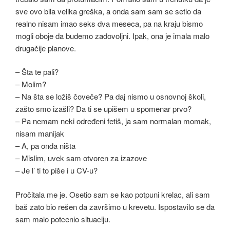
sve ovo bila velika greška, a onda sam sam se setio da
realno nisam imao seks dva meseca, pa na kraju bismo
mogli oboje da budemo zadovoljni. Ipak, ona je imala malo
drugačije planove.
– Šta te pali?
– Molim?
– Na šta se ložiš čoveče? Pa daj nismo u osnovnoj školi,
zašto smo izašli? Da ti se upišem u spomenar prvo?
– Pa nemam neki određeni fetiš, ja sam normalan momak,
nisam manijak
– A, pa onda ništa
– Mislim, uvek sam otvoren za izazove
– Je l’ ti to piše i u CV-u?
Pročitala me je. Osetio sam se kao potpuni krelac, ali sam
baš zato bio rešen da završimo u krevetu. Ispostavilo se da
sam malo potcenio situaciju.