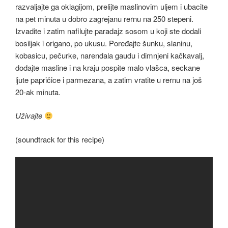
razvaljajte ga oklagijom, prelijte maslinovim uljem i ubacite
na pet minuta u dobro zagrejanu rernu na 250 stepeni.
Izvadite i zatim nafilujte paradajz sosom u koji ste dodali
bosiljak i origano, po ukusu. Poređajte šunku, slaninu,
kobasicu, pečurke, narendala gaudu i dimnjeni kačkavalj,
dodajte masline i na kraju pospite malo vlašca, seckane
ljute papričice i parmezana, a zatim vratite u rernu na još
20-ak minuta.
Uživajte
(soundtrack for this recipe)