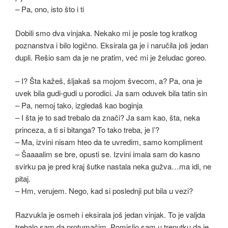
– Pa, ono, isto što i ti
Dobili smo dva vinjaka. Nekako mi je posle tog kratkog
poznanstva i bilo logično. Eksirala ga je i naručila još jedan
dupli. Rešio sam da je ne pratim, već mi je želudac goreo.
– I? Šta kažeš, šljakaš sa mojom švecom, a? Pa, ona je
uvek bila gudi-gudi u porodici. Ja sam oduvek bila tatin sin
– Pa, nemoj tako, izgledaš kao boginja
– I šta je to sad trebalo da znači? Ja sam kao, šta, neka
princeza, a ti si bitanga? To tako treba, je l’?
– Ma, izvini nisam hteo da te uvredim, samo kompliment
– Šaaaalim se bre, opusti se. Izvini imala sam do kasno
svirku pa je pred kraj šutke nastala neka gužva…ma idi, ne
pitaj.
– Hm, verujem. Nego, kad si poslednji put bila u vezi?
Razvukla je osmeh i eksirala još jedan vinjak. To je valjda
trebalo sam da protumačim. Pomislio sam u trenutku da je