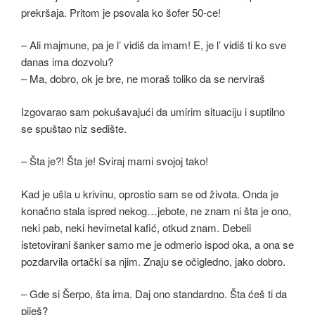
prekršaja. Pritom je psovala ko šofer 50-ce!
– Ali majmune, pa je l’ vidiš da imam! E, je l’ vidiš ti ko sve
danas ima dozvolu?
– Ma, dobro, ok je bre, ne moraš toliko da se nerviraš
Izgovarao sam pokušavajući da umirim situaciju i suptilno
se spuštao niz sedište.
– Šta je?! Šta je! Sviraj mami svojoj tako!
Kad je ušla u krivinu, oprostio sam se od života. Onda je
konačno stala ispred nekog…jebote, ne znam ni šta je ono,
neki pab, neki hevimetal kafić, otkud znam. Debeli
istetovirani šanker samo me je odmerio ispod oka, a ona se
pozdarvila ortački sa njim. Znaju se očigledno, jako dobro.
– Gde si Šerpo, šta ima. Daj ono standardno. Šta ćeš ti da
piješ?