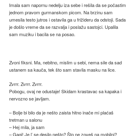
Imala sam napornu nedelju iza sebe i rešila da se počastim
jednom pravom gurmanskom picom. Na brzinu sam
umesila testo jutros i ostavila ga u frižideru da odstoji. Sada
je došlo vreme da se razvalja i poslažu sastojci. Upalila
sam muziku i bacila se na posao.
Zvoni fiksni. Ma, nebitno, mislim u sebi, nema sile da sad
ustanem sa kauča, tek što sam stavila masku na lice.
Zvrrr. Zvrrr. Zvrrr.
Pobogu, ovaj ne odustaje! Skidam krastavac sa kapaka i
nervozno se javljam.
– Bolje bi bilo da je nešto zaista hitno inače mi plaćaš
tretman u salonu
– Hej mila, ja sam
– Gagi! Je l’ se desilo nešto? Što ne zoveš na mobilni?