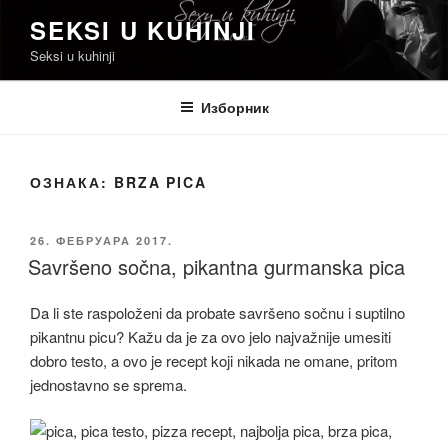
Скочи
SEKSI U KUHINJI
на
Seksi u kuhinji
садржај
Изборник
ОЗНАКА:
BRZA PICA
ОБЈАВЉЕНО
26. ФЕБРУАРА 2017.
Savršeno sočna, pikantna gurmanska pica
Da li ste raspoloženi da probate savršeno sočnu i suptilno
pikantnu picu? Kažu da je za ovo jelo najvažnije umesiti
dobro testo, a ovo je recept koji nikada ne omane, pritom
jednostavno se sprema.