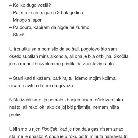
– Koliko dugo voziš?
– Pa, šta znam sigurno 20-ak godina
– Mnogo si spor
– Pa dobro, kapiram da nigde ne žurimo
– Stani!
U trenutku sam pomislio da se šali, pogotovo što sam
osetio suptilan miris alkohola, ali ona je bila ozbiljna. Skočila
je na mene i bukvalno me prisilila da zaustavim auto.
– Stani kad ti kažem, parkiraj tu. Idemo mojim kolima,
nisam navikla da me drugi voze.
Ništa izašli smo, ja pomalo zbunjen nisam očekivao tako
nešto, ali reko’ ok, ako će joj biti prijatnije, nemam ništa
protiv.
Ušli smo u njen
Pontijak
, kad je riba dala gas nisam znao
šta me je snašlo! A onda je u roku od tri minuta napravila tri