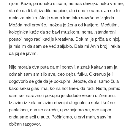
njom. Kaže, pa ionako si sam, nemaš devojku neko vreme,
šta će da ti fali, izađite na piće, eto i ona je sama. Ja se tu
malo zamislim, što je sama kad tako savršeno izgleda.
Možda radi previše, možda je žena od karijere. Međutim,
koleginica kaže da se bavi muzikom, nema „standardni
posao” nego radi kad je kreativna. Dok mi je pričala o njoj,
ja mislim da sam se već zaljubio. Dala mi Anin broj i rekla
da joj se javim.
Nije morala dva puta da mi ponovi, a znaš kakav sam ja,
odmah sam smislio sve, ceo dejt u full-u. Okrenuo je i
dogovorio se gde da je pokupim. Jebote, da si samo čula
kako seksi glas ima, ko na hot line-u da radi. Ništa, primio
sam se, naravno i pokupio je sledeće večeri u Zemunu.
Izlazim iz kola prilazim devojci utegnutoj u seksi kožne
pantalone, ona se okreće, upoznajemo se, sve super. I
onda smo seli u auto. Počinjemo, u prvi mah, sasvim
običan razgovor.