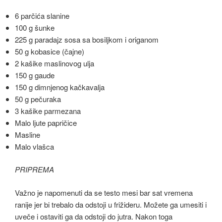
6 parčića slanine
100 g šunke
225 g paradajz sosa sa bosiljkom i origanom
50 g kobasice (čajne)
2 kašike maslinovog ulja
150 g gaude
150 g dimnjenog kačkavalja
50 g pečuraka
3 kašike parmezana
Malo ljute papričice
Masline
Malo vlašca
PRIPREMA
Važno je napomenuti da se testo mesi bar sat vremena
ranije jer bi trebalo da odstoji u frižideru. Možete ga umesiti i
uveče i ostaviti ga da odstoji do jutra. Nakon toga