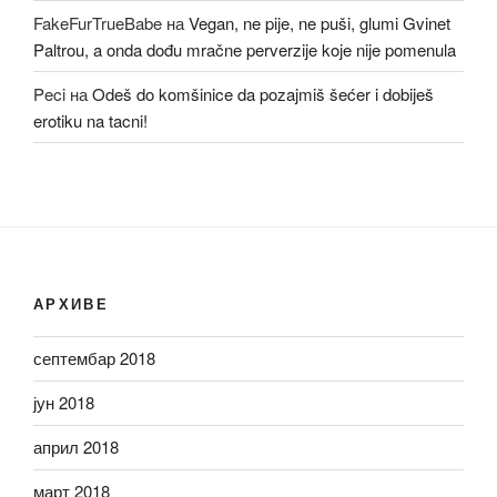
FakeFurTrueBabe
на
Vegan, ne pije, ne puši, glumi Gvinet
Paltrou, a onda dođu mračne perverzije koje nije pomenula
Peci
на
Odeš do komšinice da pozajmiš šećer i dobiješ
erotiku na tacni!
АРХИВЕ
септембар 2018
јун 2018
април 2018
март 2018