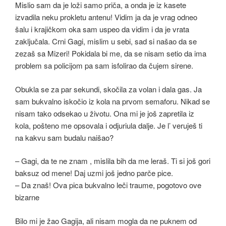
Mislio sam da je loži samo priča, a onda je iz kasete
izvadila neku prokletu antenu! Vidim ja da je vrag odneo
šalu i krajičkom oka sam uspeo da vidim i da je vrata
zaključala. Crni Gagi, mislim u sebi, sad si našao da se
zezaš sa Mizeri! Pokidala bi me, da se nisam setio da ima
problem sa policijom pa sam isfolirao da čujem sirene.
Obukla se za par sekundi, skočila za volan i dala gas. Ja
sam bukvalno iskočio iz kola na prvom semaforu. Nikad se
nisam tako odsekao u životu. Ona mi je još zapretila iz
kola, pošteno me opsovala i odjuriula dalje. Je l’ veruješ ti
na kakvu sam budalu naišao?
– Gagi, da te ne znam , mislila bih da me leraš. Ti si još gori
baksuz od mene! Daj uzmi još jedno parče pice.
– Da znaš! Ova pica bukvalno leči traume, pogotovo ove
bizarne
Bilo mi je žao Gagija, ali nisam mogla da ne puknem od