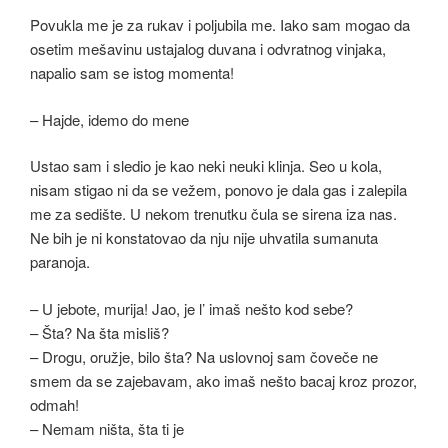
Povukla me je za rukav i poljubila me. Iako sam mogao da
osetim mešavinu ustajalog duvana i odvratnog vinjaka,
napalio sam se istog momenta!
– Hajde, idemo do mene
Ustao sam i sledio je kao neki neuki klinja. Seo u kola,
nisam stigao ni da se vežem, ponovo je dala gas i zalepila
me za sedište. U nekom trenutku čula se sirena iza nas.
Ne bih je ni konstatovao da nju nije uhvatila sumanuta
paranoja.
– U jebote, murija! Jao, je l’ imaš nešto kod sebe?
– Šta? Na šta misliš?
– Drogu, oružje, bilo šta? Na uslovnoj sam čoveče ne
smem da se zajebavam, ako imaš nešto bacaj kroz prozor,
odmah!
– Nemam ništa, šta ti je