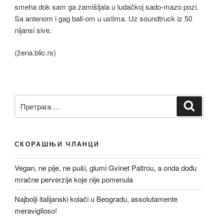
smeha dok sam ga zamišljala u ludačkoj sado-mazo pozi.
Sa antenom i gag ball-om u ustima. Uz soundtruck iz 50
nijansi sive.
(žena.blic.rs)
Претрага
Претр
за:
СКОРАШЊИ ЧЛАНЦИ
Vegan, ne pije, ne puši, glumi Gvinet Paltrou, a onda dođu
mračne perverzije koje nije pomenula
Najbolji italijanski kolači u Beogradu, assolutamente
meraviglioso!