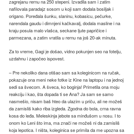
zagrejanu rernu na 250 stepeni. Izvadila sam i zatim
nafilovala paradajz sosom u koji sam dodala bosiljak i
origano. Poređala šunku, slaninu, kobasicu, pečurke,
narendala gaudu i dimnjeni kačkavalj, dodala masline i na
kraju posula malo vlašca, seckane ljute papričice i
parmezana, a zatim vratila u rernu na još 20-ak minuta.
Za to vreme, Gagi je došao, vidno pokunjen seo na fotelju,
uzdahnu i započeo ispovest.
– Pre nekoliko dana otišao sam sa koleginicom na ručak,
pokazuje ona meni neke fotke iz Kine na laptopu i na jednoj
sedi sa švecom. A šveca, ko boginja! Primetila ona moju
reakciju i kao, šta dopada ti se Ana? Ja sam se samo
nasmešio, nisam baš hteo da ulazim u priču, ali ne možeš
da zamisliš kako riba izgleda. Zgodna do bola, crna ravna
kosa do leđa. Meleskinja jebote sa minđušom u nosu. I to
onom ko Leni što ima, ma znači ne možeš ni da zamisliš
koja lepotica. I ništa, koleginica se primila da me upozna sa