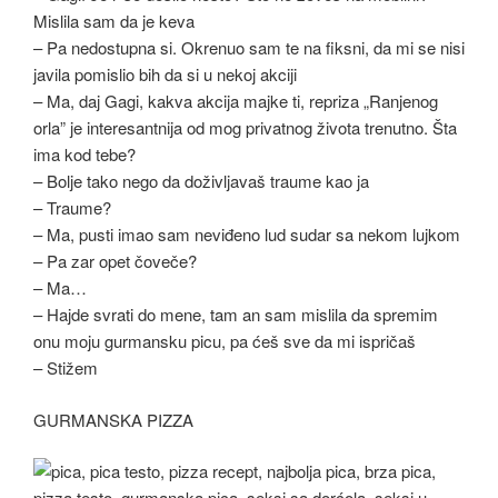
Mislila sam da je keva
– Pa nedostupna si. Okrenuo sam te na fiksni, da mi se nisi
javila pomislio bih da si u nekoj akciji
– Ma, daj Gagi, kakva akcija majke ti, repriza „Ranjenog
orla” je interesantnija od mog privatnog života trenutno. Šta
ima kod tebe?
– Bolje tako nego da doživljavaš traume kao ja
– Traume?
– Ma, pusti imao sam neviđeno lud sudar sa nekom lujkom
– Pa zar opet čoveče?
– Ma…
– Hajde svrati do mene, tam an sam mislila da spremim
onu moju gurmansku picu, pa ćeš sve da mi ispričaš
– Stižem
GURMANSKA PIZZA