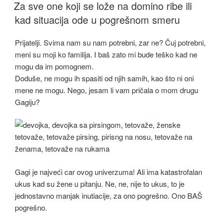
Za sve one koji se lože na domino ribe ili
kad situacija ode u pogrešnom smeru
Prijatelji. Svima nam su nam potrebni, zar ne? Čuj potrebni,
meni su moji ko familija. I baš zato mi bude teško kad ne
mogu da im pomognem.
Doduše, ne mogu ih spasiti od njih samih, kao što ni oni
mene ne mogu. Nego, jesam li vam pričala o mom drugu
Gagiju?
Gagi je najveći car ovog univerzuma! Ali ima katastrofalan
ukus kad su žene u pitanju. Ne, ne, nije to ukus, to je
jednostavno manjak inutiacije, za ono pogrešno. Ono BAŠ
pogrešno.