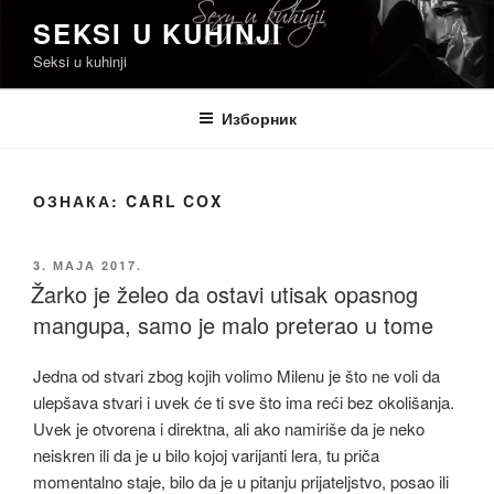
Скочи
SEKSI U KUHINJI
на
Seksi u kuhinji
садржај
Изборник
ОЗНАКА:
CARL COX
ОБЈАВЉЕНО
3. МАЈА 2017.
Žarko je želeo da ostavi utisak opasnog
mangupa, samo je malo preterao u tome
Jedna od stvari zbog kojih volimo Milenu je što ne voli da
ulepšava stvari i uvek će ti sve što ima reći bez okolišanja.
Uvek je otvorena i direktna, ali ako namiriše da je neko
neiskren ili da je u bilo kojoj varijanti lera, tu priča
momentalno staje, bilo da je u pitanju prijateljstvo, posao ili