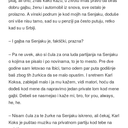
pitaj, ali ono, znaš kako kažu, u životu imaš pravo da biraš
dobru gajbu, ženu i automobil iz snova, sve ostalo je
prolazno. A vinski podrum je kod mojih na Senjaku, doduše
oni više nisu tamo, sad su u penziji pa često putuju, retko
kad su u Srbiji.
– I gajba na Senjaku je, faktički, prazna?
– Pa ne uvek, ako si čula za ona luda partijanja na Senjaku
o kojima se pisalo i po novinama, to je to mesto. Pre dve
godine sam letovao na Ibici, tamo odem par puta godišnje
baš zbog tih žurkica da se malo opustim. I sretnem Karl
Koksa, zablejali malo i ja mu kažem, vidi matori, hoću da
dođeš kod mene da napravimo jedan private lom kod mene
gajbi. Debeli se nasmejao i kaže mi, bro, for you, always,
he, he.
– Nisam čula za te žurke na Senjaku iskreno, ali čekaj, Karl
Koks je puštao muziku na privatnom partiju kod tebe na