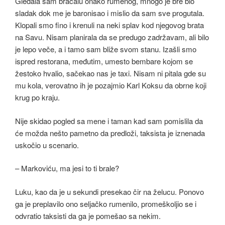
Gledala sam braćalu onako rumenog, mnogo je bre bio
sladak dok me je baronisao i mislio da sam sve progutala.
Klopali smo fino i krenuli na neki splav kod njegovog brata
na Savu. Nisam planirala da se predugo zadržavam, ali bilo
je lepo veče, a i tamo sam bliže svom stanu. Izašli smo
ispred restorana, međutim, umesto bembare kojom se
žestoko hvalio, sačekao nas je taxi. Nisam ni pitala gde su
mu kola, verovatno ih je pozajmio Karl Koksu da obrne koji
krug po kraju.
Nije skidao pogled sa mene i taman kad sam pomislila da
će možda nešto pametno da predloži, taksista je iznenada
uskočio u scenario.
– Markoviću, ma jesi to ti brale?
Luku, kao da je u sekundi presekao čir na želucu. Ponovo
ga je preplavilo ono seljačko rumenilo, promeškoljio se i
odvratio taksisti da ga je pomešao sa nekim.