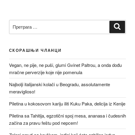
Претрага
Претр
за:
СКОРАШЊИ ЧЛАНЦИ
Vegan, ne pije, ne puši, glumi Gvinet Paltrou, a onda dođu
mračne perverzije koje nije pomenula
Najbolji italijanski kolači u Beogradu, assolutamente
meraviglioso!
Piletina u kokosovom kariju iliti Kuku Paka, delicija iz Kenije
Piletina sa Tahitija, egzotični spoj mesa, ananasa i čudesnih
začina za pravu feštu pod nepcem!
Zeleni smuti sa kruškom, jedini koji ćete ozbiljno jedva