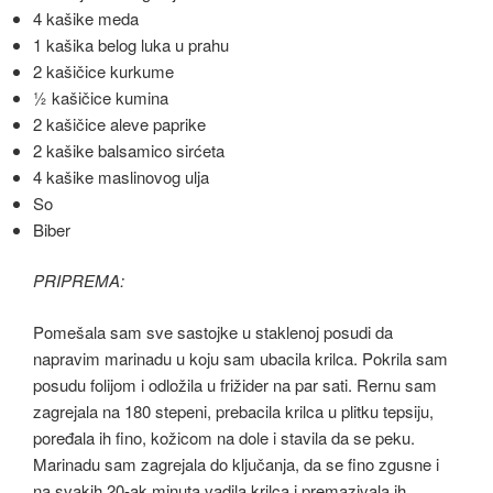
4 kašike meda
1 kašika belog luka u prahu
2 kašičice kurkume
½ kašičice kumina
2 kašičice aleve paprike
2 kašike balsamico sirćeta
4 kašike maslinovog ulja
So
Biber
PRIPREMA:
Pomešala sam sve sastojke u staklenoj posudi da
napravim marinadu u koju sam ubacila krilca. Pokrila sam
posudu folijom i odložila u frižider na par sati. Rernu sam
zagrejala na 180 stepeni, prebacila krilca u plitku tepsiju,
poređala ih fino, kožicom na dole i stavila da se peku.
Marinadu sam zagrejala do ključanja, da se fino zgusne i
na svakih 20-ak minuta vadila krilca i premazivala ih