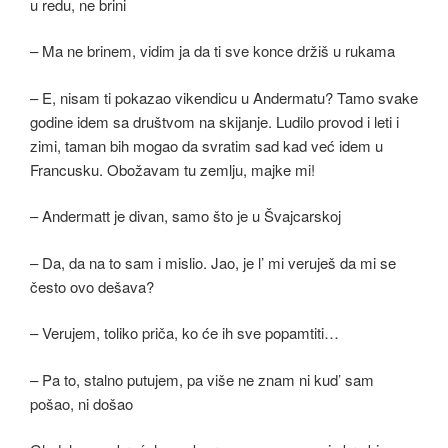
u redu, ne brini
– Ma ne brinem, vidim ja da ti sve konce držiš u rukama
– E, nisam ti pokazao vikendicu u Andermatu? Tamo svake
godine idem sa društvom na skijanje. Ludilo provod i leti i
zimi, taman bih mogao da svratim sad kad već idem u
Francusku. Obožavam tu zemlju, majke mi!
– Andermatt je divan, samo što je u Švajcarskoj
– Da, da na to sam i mislio. Jao, je l’ mi veruješ da mi se
često ovo dešava?
– Verujem, toliko priča, ko će ih sve popamtiti…
– Pa to, stalno putujem, pa više ne znam ni kud’ sam
pošao, ni došao