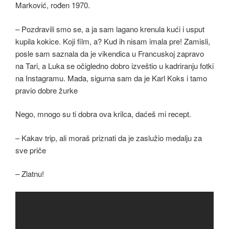
Marković, rođen 1970.
– Pozdravili smo se, a ja sam lagano krenula kući i usput
kupila kokice. Koji film, a? Kud ih nisam imala pre! Zamisli,
posle sam saznala da je vikendica u Francuskoj zapravo
na Tari, a Luka se očigledno dobro izveštio u kadriranju fotki
na Instagramu. Mada, sigurna sam da je Karl Koks i tamo
pravio dobre žurke
Nego, mnogo su ti dobra ova krilca, daćeš mi recept.
– Kakav trip, ali moraš priznati da je zaslužio medalju za
sve priče
– Zlatnu!