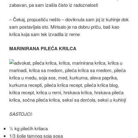
zabavan, pa sam izašla čisto iz radoznalosti
– Čekaj, propustiću nešto – doviknula sam joj iz kuhinje dok
sam postavljala sto. Mirisalo je na dobru priču, baš kao
krilca koja sam tek izvadila iz rerne
MARINIRANA PILEĆA KRILCA
SASTOJCI:
½ kg pilećih krilaca
1/3 šolje tamnog soja sosa