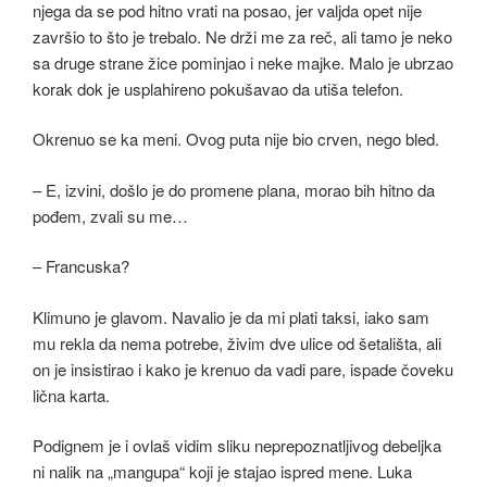
njega da se pod hitno vrati na posao, jer valjda opet nije
završio to što je trebalo. Ne drži me za reč, ali tamo je neko
sa druge strane žice pominjao i neke majke. Malo je ubrzao
korak dok je usplahireno pokušavao da utiša telefon.
Okrenuo se ka meni. Ovog puta nije bio crven, nego bled.
– E, izvini, došlo je do promene plana, morao bih hitno da
pođem, zvali su me…
– Francuska?
Klimuno je glavom. Navalio je da mi plati taksi, iako sam
mu rekla da nema potrebe, živim dve ulice od šetališta, ali
on je insistirao i kako je krenuo da vadi pare, ispade čoveku
lična karta.
Podignem je i ovlaš vidim sliku neprepoznatljivog debeljka
ni nalik na „mangupa“ koji je stajao ispred mene. Luka