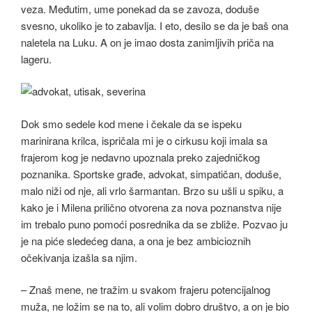
veza. Međutim, ume ponekad da se zavoza, doduše
svesno, ukoliko je to zabavlja. I eto, desilo se da je baš ona
naletela na Luku. A on je imao dosta zanimljivih priča na
lageru.
Dok smo sedele kod mene i čekale da se ispeku
marinirana krilca, ispričala mi je o cirkusu koji imala sa
frajerom kog je nedavno upoznala preko zajedničkog
poznanika. Sportske građe, advokat, simpatičan, doduše,
malo niži od nje, ali vrlo šarmantan. Brzo su ušli u spiku, a
kako je i Milena prilično otvorena za nova poznanstva nije
im trebalo puno pomoći posrednika da se zbliže. Pozvao ju
je na piće sledećeg dana, a ona je bez ambicioznih
očekivanja izašla sa njim.
– Znaš mene, ne tražim u svakom frajeru potencijalnog
muža, ne ložim se na to, ali volim dobro društvo, a on je bio