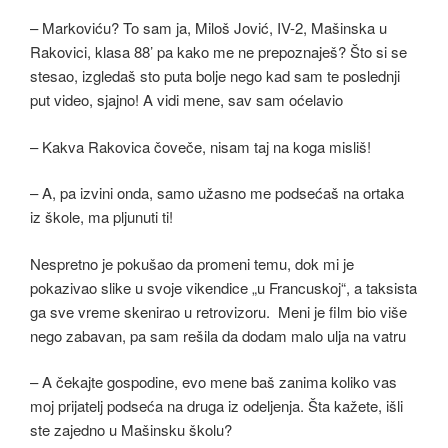
– Markoviću? To sam ja, Miloš Jović, IV-2, Mašinska u
Rakovici, klasa 88’ pa kako me ne prepoznaješ? Što si se
stesao, izgledaš sto puta bolje nego kad sam te poslednji
put video, sjajno! A vidi mene, sav sam oćelavio
– Kakva Rakovica čoveče, nisam taj na koga misliš!
– A, pa izvini onda, samo užasno me podsećaš na ortaka
iz škole, ma pljunuti ti!
Nespretno je pokušao da promeni temu, dok mi je
pokazivao slike u svoje vikendice „u Francuskoj“, a taksista
ga sve vreme skenirao u retrovizoru. Meni je film bio više
nego zabavan, pa sam rešila da dodam malo ulja na vatru
– A čekajte gospodine, evo mene baš zanima koliko vas
moj prijatelj podseća na druga iz odeljenja. Šta kažete, išli
ste zajedno u Mašinsku školu?