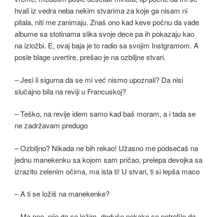
hvali iz vedra neba nekim stvarima za koje ga nisam ni
pitala, niti me zanimaju. Znaš ono kad keve počnu da vade
albume sa stotinama slika svoje dece pa ih pokazaju kao
na izložbi. E, ovaj baja je to radio sa svojim Instgramom. A
posle blage uvertire, prešao je na ozbiljne stvari.
– Jesi li sigurna da se mi već nismo upoznali? Da nisi
slučajno bila na reviji u Francuskoj?
– Teško, na revije idem samo kad baš moram, a i tada se
ne zadržavam predugo
– Ozbiljno? Nikada ne bih rekao! Užasno me podsećaš na
jednu manekenku sa kojom sam pričao, prelepa devojka sa
izrazito zelenim očima, ma ista ti! U stvari, ti si lepša maco
– A ti se ložiš na manekenke?
– Ma nee, nije da se ložim, doduše nekako se potrefilo da