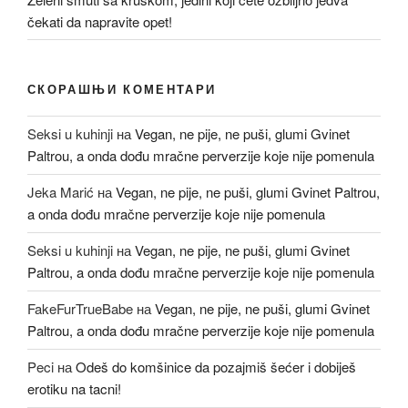
čekati da napravite opet!
СКОРАШЊИ КОМЕНТАРИ
Seksi u kuhinji
на
Vegan, ne pije, ne puši, glumi Gvinet
Paltrou, a onda dođu mračne perverzije koje nije pomenula
Jeka Marić
на
Vegan, ne pije, ne puši, glumi Gvinet Paltrou,
a onda dođu mračne perverzije koje nije pomenula
Seksi u kuhinji
на
Vegan, ne pije, ne puši, glumi Gvinet
Paltrou, a onda dođu mračne perverzije koje nije pomenula
FakeFurTrueBabe
на
Vegan, ne pije, ne puši, glumi Gvinet
Paltrou, a onda dođu mračne perverzije koje nije pomenula
Peci
на
Odeš do komšinice da pozajmiš šećer i dobiješ
erotiku na tacni!