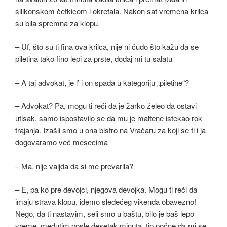
silikonskom četkicom i okretala. Nakon sat vremena krilca
su bila spremna za klopu.
– Uf, što su ti fina ova krilca, nije ni čudo što kažu da se
piletina tako fino lepi za prste, dodaj mi tu salatu
– A taj advokat, je l’ i on spada u kategoriju „piletine“?
– Advokat? Pa, mogu ti reći da je žarko želeo da ostavi
utisak, samo ispostavilo se da mu je maltene istekao rok
trajanja. Izašli smo u ona bistro na Vračaru za koji se ti i ja
dogovaramo već mesecima
– Ma, nije valjda da si me prevarila?
– E, pa ko pre devojci, njegova devojka. Mogu ti reći da
imaju strava klopu, idemo sledećeg vikenda obavezno!
Nego, da ti nastavim, seli smo u baštu, bilo je baš lepo
vreme, međutim posle desetak minuta, tip počne da mi se