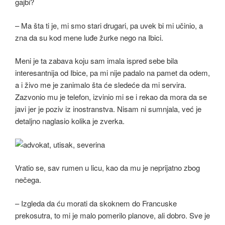
gajbi?
– Ma šta ti je, mi smo stari drugari, pa uvek bi mi učinio, a
zna da su kod mene luđe žurke nego na Ibici.
Meni je ta zabava koju sam imala ispred sebe bila
interesantnija od Ibice, pa mi nije padalo na pamet da odem,
a i živo me je zanimalo šta će sledeće da mi servira.
Zazvonio mu je telefon, izvinio mi se i rekao da mora da se
javi jer je poziv iz inostranstva. Nisam ni sumnjala, već je
detaljno naglasio kolika je zverka.
Vratio se, sav rumen u licu, kao da mu je neprijatno zbog
nečega.
– Izgleda da ću morati da skoknem do Francuske
prekosutra, to mi je malo pomerilo planove, ali dobro. Sve je