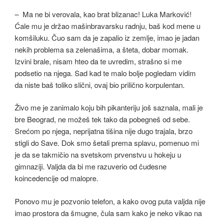
– Ma ne bi verovala, kao brat blizanac! Luka Marković!
Ćale mu je držao mašinbravarsku radnju, baš kod mene u
komšiluku. Čuo sam da je zapalio iz zemlje, imao je jadan
nekih problema sa zelenašima, a šteta, dobar momak.
Izvini brale, nisam hteo da te uvredim, strašno si me
podsetio na njega. Sad kad te malo bolje pogledam vidim
da niste baš toliko slični, ovaj bio prilično korpulentan.
Živo me je zanimalo koju bih pikanteriju još saznala, mali je
bre Beograd, ne možeš tek tako da pobegneš od sebe.
Srećom po njega, neprijatna tišina nije dugo trajala, brzo
stigli do Save. Dok smo šetali prema splavu, pomenuo mi
je da se takmičio na svetskom prvenstvu u hokeju u
gimnaziji. Valjda da bi me razuverio od čudesne
koincedencije od malopre.
Ponovo mu je pozvonio telefon, a kako ovog puta valjda nije
imao prostora da šmugne, čula sam kako je neko vikao na