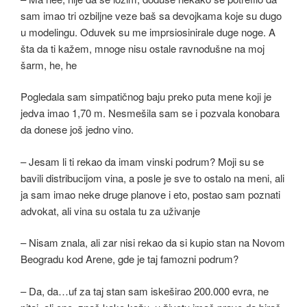
sam imao tri ozbiljne veze baš sa devojkama koje su dugo
u modelingu. Oduvek su me imprsiosinirale duge noge. A
šta da ti kažem, mnoge nisu ostale ravnodušne na moj
šarm, he, he
Pogledala sam simpatičnog baju preko puta mene koji je
jedva imao 1,70 m. Nesmešila sam se i pozvala konobara
da donese još jedno vino.
– Jesam li ti rekao da imam vinski podrum? Moji su se
bavili distribucijom vina, a posle je sve to ostalo na meni, ali
ja sam imao neke druge planove i eto, postao sam poznati
advokat, ali vina su ostala tu za uživanje
– Nisam znala, ali zar nisi rekao da si kupio stan na Novom
Beogradu kod Arene, gde je taj famozni podrum?
– Da, da…uf za taj stan sam iskeširao 200.000 evra, ne