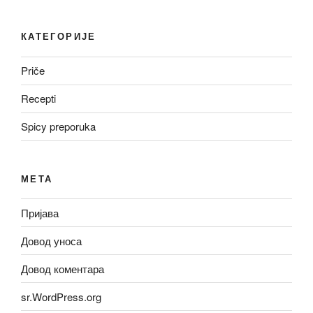
КАТЕГОРИЈЕ
Priče
Recepti
Spicy preporuka
МЕТА
Пријава
Довод уноса
Довод коментара
sr.WordPress.org