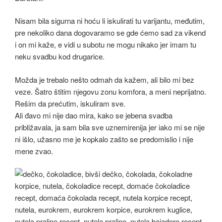
Nisam bila sigurna ni hoću li iskulirati tu varijantu, međutim,
pre nekoliko dana dogovaramo se gde ćemo sad za vikend
i on mi kaže, e vidi u subotu ne mogu nikako jer imam tu
neku svadbu kod drugarice.
Možda je trebalo nešto odmah da kažem, ali bilo mi bez
veze. Šatro štitim njegovu zonu komfora, a meni neprijatno.
Rešim da prećutim, iskuliram sve.
Ali đavo mi nije dao mira, kako se jebena svadba
približavala, ja sam bila sve uznemirenija jer iako mi se nije
ni išlo, užasno me je kopkalo zašto se predomislio i nije
mene zvao.