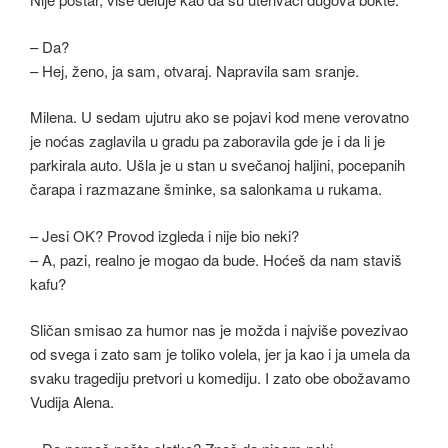
– Da?
– Hej, ženo, ja sam, otvaraj. Napravila sam sranje.
Milena. U sedam ujutru ako se pojavi kod mene verovatno
je noćas zaglavila u gradu pa zaboravila gde je i da li je
parkirala auto. Ušla je u stan u svečanoj haljini, pocepanih
čarapa i razmazane šminke, sa salonkama u rukama.
– Jesi OK? Provod izgleda i nije bio neki?
– A, pazi, realno je mogao da bude. Hoćeš da nam staviš
kafu?
Sličan smisao za humor nas je možda i najviše povezivao
od svega i zato sam je toliko volela, jer ja kao i ja umela da
svaku tragediju pretvori u komediju. I zato obe obožavamo
Vudija Alena.