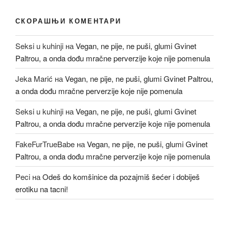
СКОРАШЊИ КОМЕНТАРИ
Seksi u kuhinji
на
Vegan, ne pije, ne puši, glumi Gvinet
Paltrou, a onda dođu mračne perverzije koje nije pomenula
Jeka Marić
на
Vegan, ne pije, ne puši, glumi Gvinet Paltrou,
a onda dođu mračne perverzije koje nije pomenula
Seksi u kuhinji
на
Vegan, ne pije, ne puši, glumi Gvinet
Paltrou, a onda dođu mračne perverzije koje nije pomenula
FakeFurTrueBabe
на
Vegan, ne pije, ne puši, glumi Gvinet
Paltrou, a onda dođu mračne perverzije koje nije pomenula
Peci
на
Odeš do komšinice da pozajmiš šećer i dobiješ
erotiku na tacni!