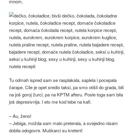
mnom.
Tu odmah ispred sam se rasplakala, saplela i pocepala
čarape. Cile je opet sredio taksi, pa smo otišli do grada, bili
na još goroj žurci, pa na KPTM afteru. Posle toga sam bila
još depresivnija. I eto me kod tebe na kafi.
– Au, ženo!
– Jebiga, možda sam malo preterala, a svejedno nisam
dobila odogovre. Muškarci su kreteni!