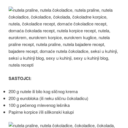
SASTOJCI:
200 g nutele ili bilo kog sličnog krema
200 g eurobloka (ili neku sličnu čokoladicu)
100 g pečenog mlevenog lešnika
Papirne korpice i/ili silikonski kalupi