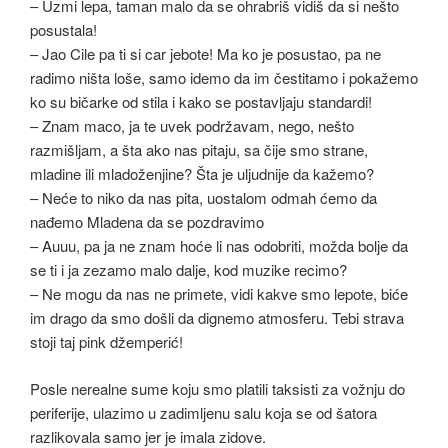
– Uzmi lepa, taman malo da se ohrabriš vidiš da si nešto
posustala!
– Jao Cile pa ti si car jebote! Ma ko je posustao, pa ne
radimo ništa loše, samo idemo da im čestitamo i pokažemo
ko su bičarke od stila i kako se postavljaju standardi!
– Znam maco, ja te uvek podržavam, nego, nešto
razmišljam, a šta ako nas pitaju, sa čije smo strane,
mladine ili mladoženjine? Šta je uljudnije da kažemo?
– Neće to niko da nas pita, uostalom odmah ćemo da
nađemo Mladena da se pozdravimo
– Auuu, pa ja ne znam hoće li nas odobriti, možda bolje da
se ti i ja zezamo malo dalje, kod muzike recimo?
– Ne mogu da nas ne primete, vidi kakve smo lepote, biće
im drago da smo došli da dignemo atmosferu. Tebi strava
stoji taj pink džemperić!
Posle nerealne sume koju smo platili taksisti za vožnju do
periferije, ulazimo u zadimljenu salu koja se od šatora
razlikovala samo jer je imala zidove.