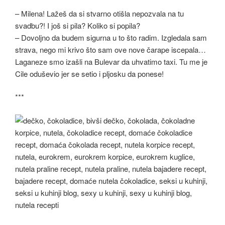
– Milena! Lažeš da si stvarno otišla nepozvala na tu
svadbu?! I još si pila? Koliko si popila?
– Dovoljno da budem sigurna u to što radim. Izgledala sam
strava, nego mi krivo što sam ove nove čarape iscepala…
Laganeze smo izašli na Bulevar da uhvatimo taxi. Tu me je
Cile oduševio jer se setio i pljosku da ponese!
***