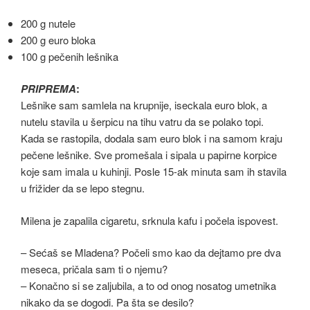
200 g nutele
200 g euro bloka
100 g pečenih lešnika
PRIPREMA
:
Lešnike sam samlela na krupnije, iseckala euro blok, a
nutelu stavila u šerpicu na tihu vatru da se polako topi.
Kada se rastopila, dodala sam euro blok i na samom kraju
pečene lešnike. Sve promešala i sipala u papirne korpice
koje sam imala u kuhinji. Posle 15-ak minuta sam ih stavila
u frižider da se lepo stegnu.
Milena je zapalila cigaretu, srknula kafu i počela ispovest.
– Sećaš se Mladena? Počeli smo kao da dejtamo pre dva
meseca, pričala sam ti o njemu?
– Konačno si se zaljubila, a to od onog nosatog umetnika
nikako da se dogodi. Pa šta se desilo?