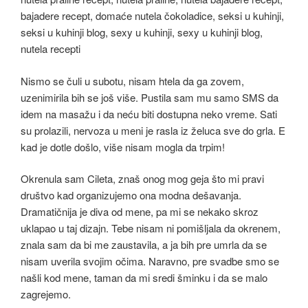
Nismo se čuli u subotu, nisam htela da ga zovem,
uzenimirila bih se još više. Pustila sam mu samo SMS da
idem na masažu i da neću biti dostupna neko vreme. Sati
su prolazili, nervoza u meni je rasla iz želuca sve do grla. E
kad je dotle došlo, više nisam mogla da trpim!
Okrenula sam Cileta, znaš onog mog geja što mi pravi
društvo kad organizujemo ona modna dešavanja.
Dramatičnija je diva od mene, pa mi se nekako skroz
uklapao u taj dizajn. Tebe nisam ni pomišljala da okrenem,
znala sam da bi me zaustavila, a ja bih pre umrla da se
nisam uverila svojim očima. Naravno, pre svadbe smo se
našli kod mene, taman da mi sredi šminku i da se malo
zagrejemo.