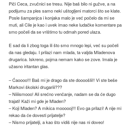
Piči Ceca, zvučnici se tresu. Nije baš bilo ni gužve, a na
podijumu za ples samo neki uštogljeni matorci što se klate.
Posle šampanjca i konjaka malo je već počelo da mi se
muti, ali Cile je kao i uvek imao neke ludačke komentare pa
smo počeli da se vrištimo tu odmah pored ulaza.
E sad da li zbog toga ili što smo mnogo lepi, već su počeli
da nas gledaju. I prilazi nam mlada, ta valjda Mladenova
drugarica. Iskreno, pojma nemam kako se zove. Imala je
užasno iritantan glas.
– Ćaoooo!!! Baš mi je drago da ste doooošlii!! Vi ste beše
Markovi školski drugariii???
– Niiiismooo! Ali srećno venčanje, nadam se da će dugo
trajati! Kaži mi gde je Mladen?
– Koji Mladen? A mikica moooooj!!! Evo ga prilazi! A nije mi
rekao da će dovesti prijatelje?
– Nismo prijatelji, a kao što vidiš nije nas ni doveo!