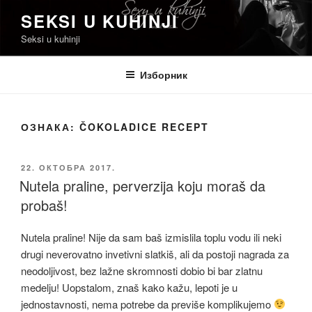
Скочи
SEKSI U KUHINJI
на
Seksi u kuhinji
садржај
Изборник
ОЗНАКА:
ČOKOLADICE RECEPT
ОБЈАВЉЕНО
22. ОКТОБРА 2017.
Nutela praline, perverzija koju moraš da
probaš!
Nutela praline! Nije da sam baš izmislila toplu vodu ili neki
drugi neverovatno invetivni slatkiš, ali da postoji nagrada za
neodoljivost, bez lažne skromnosti dobio bi bar zlatnu
medelju! Uopstalom, znaš kako kažu, lepoti je u
jednostavnosti, nema potrebe da previše komplikujemo