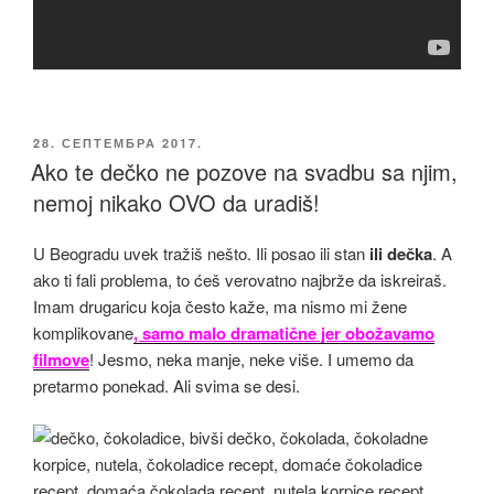
ОБЈАВЉЕНО
28. СЕПТЕМБРА 2017.
Ako te dečko ne pozove na svadbu sa njim,
nemoj nikako OVO da uradiš!
U Beogradu uvek tražiš nešto. Ili posao ili stan
ili dečka
. A
ako ti fali problema, to ćeš verovatno najbrže da iskreiraš.
Imam drugaricu koja često kaže, ma nismo mi žene
komplikovane
, samo malo dramatične jer obožavamo
filmove
! Jesmo, neka manje, neke više. I umemo da
pretarmo ponekad. Ali svima se desi.