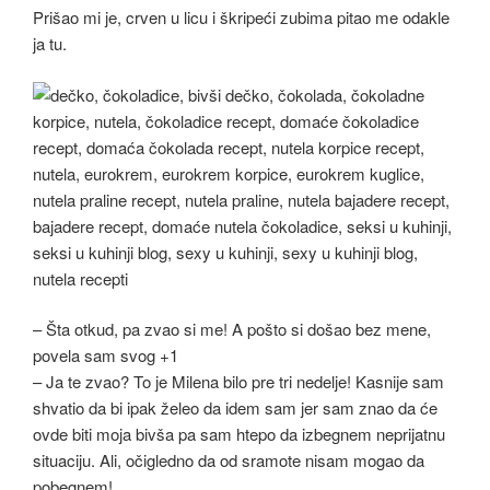
Prišao mi je, crven u licu i škripeći zubima pitao me odakle
ja tu.
– Šta otkud, pa zvao si me! A pošto si došao bez mene,
povela sam svog +1
– Ja te zvao? To je Milena bilo pre tri nedelje! Kasnije sam
shvatio da bi ipak želeo da idem sam jer sam znao da će
ovde biti moja bivša pa sam htepo da izbegnem neprijatnu
situaciju. Ali, očigledno da od sramote nisam mogao da
pobegnem!