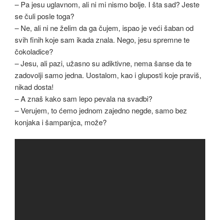
– Pa jesu uglavnom, ali ni mi nismo bolje. I šta sad? Jeste
se čuli posle toga?
– Ne, ali ni ne želim da ga čujem, ispao je veći šaban od
svih finih koje sam ikada znala. Nego, jesu spremne te
čokoladice?
– Jesu, ali pazi, užasno su adiktivne, nema šanse da te
zadovolji samo jedna. Uostalom, kao i gluposti koje praviš,
nikad dosta!
– A znaš kako sam lepo pevala na svadbi?
– Verujem, to ćemo jednom zajedno negde, samo bez
konjaka i šampanjca, može?