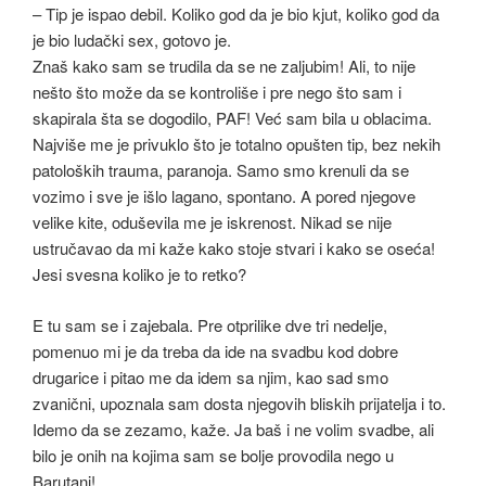
– Tip je ispao debil. Koliko god da je bio kjut, koliko god da
je bio ludački sex, gotovo je.
Znaš kako sam se trudila da se ne zaljubim! Ali, to nije
nešto što može da se kontroliše i pre nego što sam i
skapirala šta se dogodilo, PAF! Već sam bila u oblacima.
Najviše me je privuklo što je totalno opušten tip, bez nekih
patoloških trauma, paranoja. Samo smo krenuli da se
vozimo i sve je išlo lagano, spontano. A pored njegove
velike kite, oduševila me je iskrenost. Nikad se nije
ustručavao da mi kaže kako stoje stvari i kako se oseća!
Jesi svesna koliko je to retko?
E tu sam se i zajebala. Pre otprilike dve tri nedelje,
pomenuo mi je da treba da ide na svadbu kod dobre
drugarice i pitao me da idem sa njim, kao sad smo
zvanični, upoznala sam dosta njegovih bliskih prijatelja i to.
Idemo da se zezamo, kaže. Ja baš i ne volim svadbe, ali
bilo je onih na kojima sam se bolje provodila nego u
Barutani!