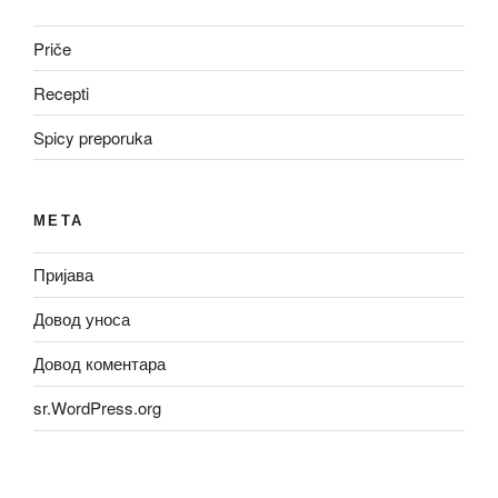
Priče
Recepti
Spicy preporuka
МЕТА
Пријава
Довод уноса
Довод коментара
sr.WordPress.org