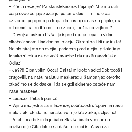
– Pre tri nedelje? Pa šta istekao rok trajanja? Mi smo čuli
da je ovde do jaja zezanje, pa smo došli i mi malo da
uživamo, popijemo po koju i da nas upoznaš sa prijateljima,
mladencima, rodbinom…ne znam, možda devojkom?
– Devojka, uskoro bivša, je ispred mene, lepa i u vidno
alkoholisanom i incidentom stanju. Okreni se i idi molim te!
Ne blamiraj me sa svojim pederom pred mojim prijateljima!
Ionako si rekla da ne voliš svadbe i da mrziš narodnjake!
Odlazi!
– Ja??!! E pa volim Cecu! Daj taj mikrofon seko!Dobrodošli
drugoviiii, na našu maluuu maskaradu, šampanjac otvorite,
otkačimo se do daske, i da se goli skinemo ostaće nam
naše maskeee!
– Ludačo! Treba ti pomoć!
– ’Ajmo sad jedna za mladence, dobrodošli drugovi na našu
malu…ok, ok idemo, ionako vam je krš žurka, seljačine!
– A tebi mlada ko da je baba Slavka birala venčanicu –
doviknuo je Cile dok je sa čašom u ruci istrčavao za