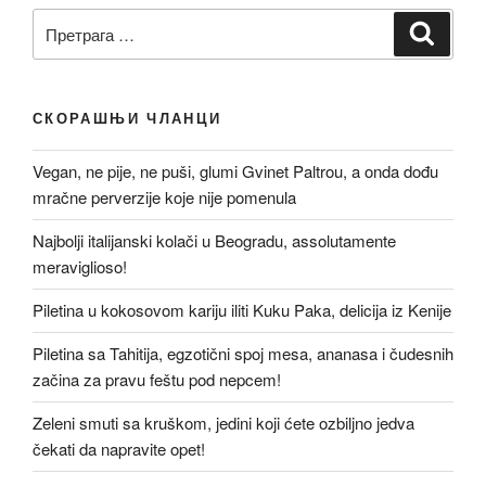
Претрага
Претр
за:
СКОРАШЊИ ЧЛАНЦИ
Vegan, ne pije, ne puši, glumi Gvinet Paltrou, a onda dođu
mračne perverzije koje nije pomenula
Najbolji italijanski kolači u Beogradu, assolutamente
meraviglioso!
Piletina u kokosovom kariju iliti Kuku Paka, delicija iz Kenije
Piletina sa Tahitija, egzotični spoj mesa, ananasa i čudesnih
začina za pravu feštu pod nepcem!
Zeleni smuti sa kruškom, jedini koji ćete ozbiljno jedva
čekati da napravite opet!