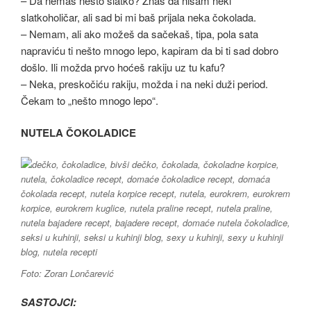
– Da nemaš nešto slatko? Znaš da nisam neki
slatkoholičar, ali sad bi mi baš prijala neka čokolada.
– Nemam, ali ako možeš da sačekaš, tipa, pola sata
napraviću ti nešto mnogo lepo, kapiram da bi ti sad dobro
došlo. Ili možda prvo hoćeš rakiju uz tu kafu?
– Neka, preskočiću rakiju, možda i na neki duži period.
Čekam to „nešto mnogo lepo“.
NUTELA ČOKOLADICE
Foto: Zoran Lončarević
SASTOJCI: