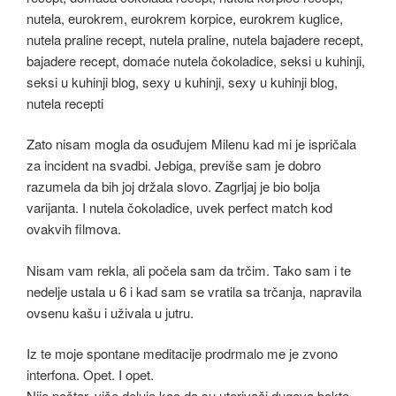
Zato nisam mogla da osuđujem Milenu kad mi je ispričala
za incident na svadbi. Jebiga, previše sam je dobro
razumela da bih joj držala slovo. Zagrljaj je bio bolja
varijanta. I nutela čokoladice, uvek perfect match kod
ovakvih filmova.
Nisam vam rekla, ali počela sam da trčim. Tako sam i te
nedelje ustala u 6 i kad sam se vratila sa trčanja, napravila
ovsenu kašu i uživala u jutru.
Iz te moje spontane meditacije prodrmalo me je zvono
interfona. Opet. I opet.
Nije poštar, više deluje kao da su uterivači dugova bokte.