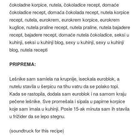
PRIPREMA:
Lešnike sam samlela na krupnije, iseckala euroblok, a
nutelu stavila u šerpicu na tihu vatru da se polako topi.
Kada se rastopila, dodala sam euroblok i na samom kraju
pečene lešnike. Sve promešala i sipala u papirne korpice
koje sam imala u kuhinji. Posle 15-ak minuta sam ih stavila
u frižider da se lepo stegnu.
(soundtruck for this recipe)