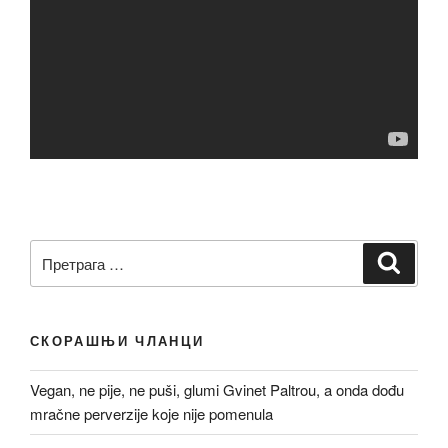
Претрага
Претр
за:
СКОРАШЊИ ЧЛАНЦИ
Vegan, ne pije, ne puši, glumi Gvinet Paltrou, a onda dođu
mračne perverzije koje nije pomenula