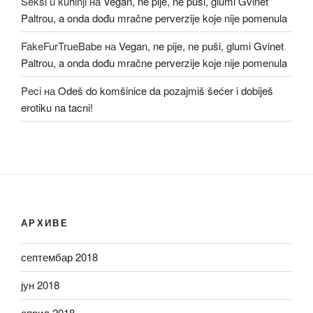
Seksi u kuhinji
на
Vegan, ne pije, ne puši, glumi Gvinet
Paltrou, a onda dođu mračne perverzije koje nije pomenula
FakeFurTrueBabe
на
Vegan, ne pije, ne puši, glumi Gvinet
Paltrou, a onda dođu mračne perverzije koje nije pomenula
Peci
на
Odeš do komšinice da pozajmiš šećer i dobiješ
erotiku na tacni!
АРХИВЕ
септембар 2018
јун 2018
април 2018