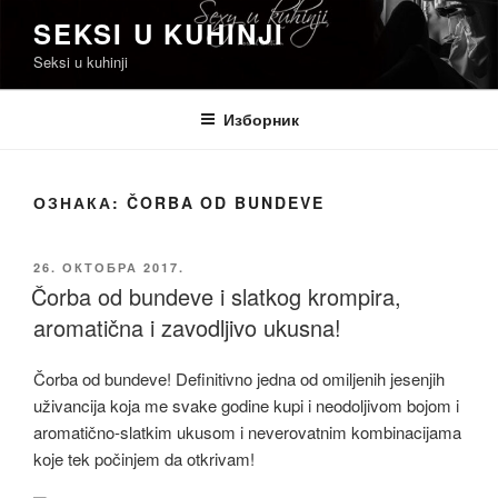
Скочи
SEKSI U KUHINJI
на
Seksi u kuhinji
садржај
Изборник
ОЗНАКА:
ČORBA OD BUNDEVE
ОБЈАВЉЕНО
26. ОКТОБРА 2017.
Čorba od bundeve i slatkog krompira,
aromatična i zavodljivo ukusna!
Čorba od bundeve! Definitivno jedna od omiljenih jesenjih
uživancija koja me svake godine kupi i neodoljivom bojom i
aromatično-slatkim ukusom i neverovatnim kombinacijama
koje tek počinjem da otkrivam!