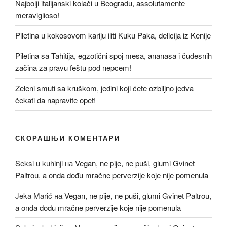
Najbolji italijanski kolači u Beogradu, assolutamente
meraviglioso!
Piletina u kokosovom kariju iliti Kuku Paka, delicija iz Kenije
Piletina sa Tahitija, egzotični spoj mesa, ananasa i čudesnih
začina za pravu feštu pod nepcem!
Zeleni smuti sa kruškom, jedini koji ćete ozbiljno jedva
čekati da napravite opet!
СКОРАШЊИ КОМЕНТАРИ
Seksi u kuhinji
на
Vegan, ne pije, ne puši, glumi Gvinet
Paltrou, a onda dođu mračne perverzije koje nije pomenula
Jeka Marić
на
Vegan, ne pije, ne puši, glumi Gvinet Paltrou,
a onda dođu mračne perverzije koje nije pomenula