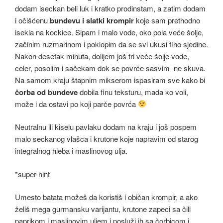
dodam iseckan beli luk i kratko prodinstam, a zatim dodam
i očišćenu
bundevu i slatki krompir
koje sam prethodno
isekla na kockice. Sipam i malo vode, oko pola veće šolje,
začinim ruzmarinom i poklopim da se svi ukusi fino sjedine.
Nakon desetak minuta, dolijem još tri veće šolje vode,
celer, posolim i sačekam dok se povrće sasvim ne skuva.
Na samom kraju štapnim mikserom ispasiram sve kako bi
čorba od bundeve
dobila finu teksturu, mada ko voli,
može i da ostavi po koji parče povrća
Neutralnu ili kiselu pavlaku dodam na kraju i još pospem
malo seckanog vlašca i krutone koje napravim od starog
integralnog hleba i maslinovog ulja.
*super-hint
Umesto batata možeš da koristiš i običan krompir, a ako
želiš mega gurmansku varijantu, krutone zapeci sa čili
paprikom i maslinovim uljem i posluži ih sa čorbicom i