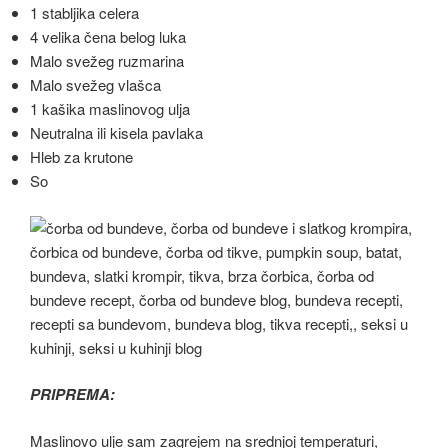
1 stabljika celera
4 velika čena belog luka
Malo svežeg ruzmarina
Malo svežeg vlašca
1 kašika maslinovog ulja
Neutralna ili kisela pavlaka
Hleb za krutone
So
PRIPREMA:
Maslinovo ulje sam zagrejem na srednjoj temperaturi,