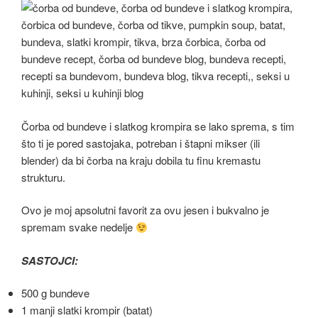
Čorba od bundeve i slatkog krompira se lako sprema, s tim
što ti je pored sastojaka, potreban i štapni mikser (ili
blender) da bi čorba na kraju dobila tu finu kremastu
strukturu.
Ovo je moj apsolutni favorit za ovu jesen i bukvalno je
spremam svake nedelje
SASTOJCI:
500 g bundeve
1 manji slatki krompir (batat)