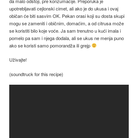
da malo odstoji, pre konzumacije. Preporuka je
upotrebljavati cejlonski cimet, ali ako je do ukusa i ovaj
običan će biti sasvim OK. Pekan orasi koji su dosta skupi
mogu se zameniti i običnim, domaćim, a od citrusa može
se koristiti bilo koje voće. Ja sam trenutno u kući imala i
pomelo pa sam i njega dodala, ali se ukus ne menja puno
ako se koristi samo pomorandža ili grejp
Uživajte!
(soundtruck for this recipe)