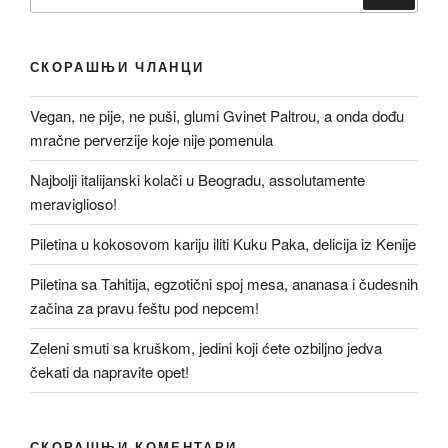
за:
СКОРАШЊИ ЧЛАНЦИ
Vegan, ne pije, ne puši, glumi Gvinet Paltrou, a onda dođu
mračne perverzije koje nije pomenula
Najbolji italijanski kolači u Beogradu, assolutamente
meraviglioso!
Piletina u kokosovom kariju iliti Kuku Paka, delicija iz Kenije
Piletina sa Tahitija, egzotični spoj mesa, ananasa i čudesnih
začina za pravu feštu pod nepcem!
Zeleni smuti sa kruškom, jedini koji ćete ozbiljno jedva
čekati da napravite opet!
СКОРАШЊИ КОМЕНТАРИ