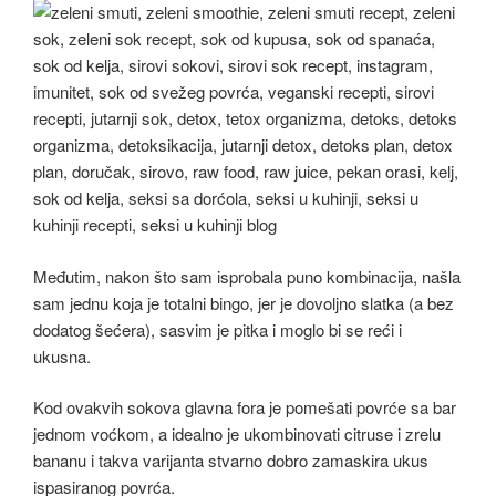
Međutim, nakon što sam isprobala puno kombinacija, našla
sam jednu koja je totalni bingo, jer je dovoljno slatka (a bez
dodatog šećera), sasvim je pitka i moglo bi se reći i
ukusna.
Kod ovakvih sokova glavna fora je pomešati povrće sa bar
jednom voćkom, a idealno je ukombinovati citruse i zrelu
bananu i takva varijanta stvarno dobro zamaskira ukus
ispasiranog povrća.