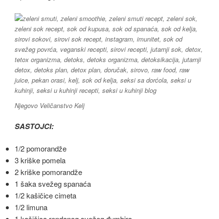
Njegovo Veličanstvo Kelj
SASTOJCI:
1/2 pomorandže
3 kriške pomela
2 kriške pomorandže
1 šaka svežeg spanaća
1/2 kašičice cimeta
1/2 limuna
1 kašičica rendanog svežeg đumbira