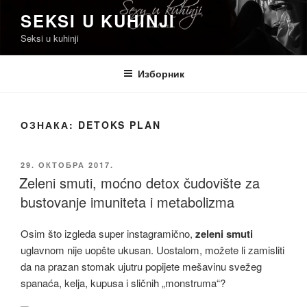
Скочи
SEKSI U KUHINJI
на
Seksi u kuhinji
садржај
Изборник
ОЗНАКА:
DETOKS PLAN
ОБЈАВЉЕНО
29. ОКТОБРА 2017.
Zeleni smuti, moćno detox čudovište za
bustovanje imuniteta i metabolizma
Osim što izgleda super instagramično,
zeleni smuti
uglavnom nije uopšte ukusan. Uostalom, možete li zamisliti
da na prazan stomak ujutru popijete mešavinu svežeg
spanaća, kelja, kupusa i sličnih „monstruma“?