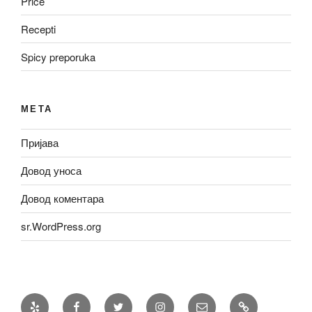
Priče
Recepti
Spicy preporuka
МЕТА
Пријава
Довод уноса
Довод коментара
sr.WordPress.org
Yelp
Facebook
Twitter
Instagram
Email
Recepti