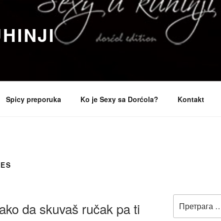
HINJI
Spicy preporuka
Ko je Sexy sa Dorćola?
Kontakt
NES
Претрага
ako da skuvaš ručak pa ti
за: