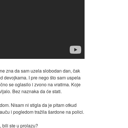
ko ne zna da sam uzela slobodan dan, čak
ed devojkama. I pre nego što sam uspela
čno se oglasilo i zvono na vratima. Koje
vljalo. Bez naznaka da će stati.
dom. Nisam ni stigla da je pitam otkud
auču i pogledom tražila šardone na polici.
 bili ste u prolazu?