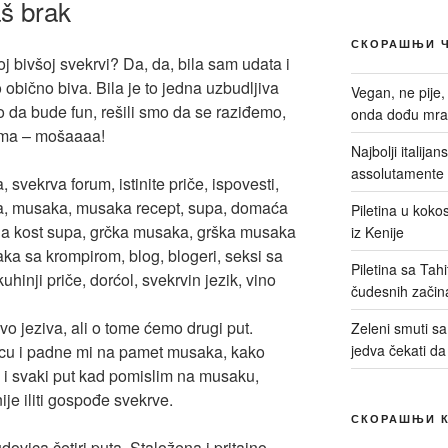
aš brak
СКОРАШЊИ 
j bivšoj svekrvi? Da, da, bila sam udata i
o obično biva. Bila je to jedna uzbudljiva
Vegan, ne pije,
lo da bude fun, rešili smo da se raziđemo,
onda dođu mrač
ima – mošaaaa!
Najbolji italija
assolutamente 
Piletina u kokos
iz Kenije
Piletina sa Tah
čudesnih začin
vo jeziva, ali o tome ćemo drugi put.
Zeleni smuti sa 
acu i padne mi na pamet musaka, kako
jedva čekati da
o i svaki put kad pomislim na musaku,
ije iliti gospođe svekrve.
СКОРАШЊИ 
dovica četiri puta. Staložena i pritajno