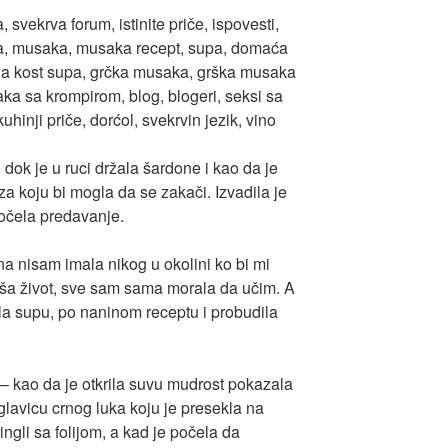
 dok je u ruci držala šardone i kao da je
 za koju bi mogla da se zakači. Izvadila je
počela predavanje.
na nisam imala nikog u okolini ko bi mi
lakša život, sve sam sama morala da učim. A
a supu, po naninom receptu i probudila
 – kao da je otkrila suvu mudrost pokazala
lavicu crnog luka koju je presekla na
ingli sa folijom, a kad je počela da