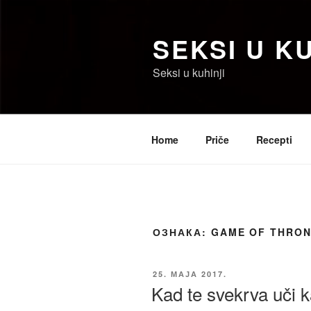
Скочи
на
SEKSI U KU
садржај
Seksi u kuhinji
Home
Priče
Recepti
ОЗНАКА:
GAME OF THRO
ОБЈАВЉЕНО
25. МАЈА 2017.
Kad te svekrva uči k