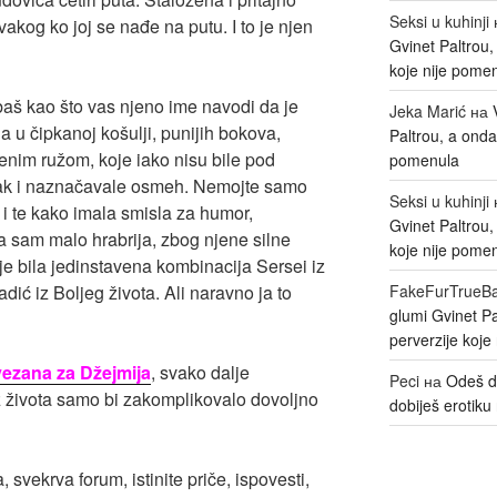
Seksi u kuhinji
vakog ko joj se nađe na putu. I to je njen
Gvinet Paltrou
koje nije pome
baš kao što vas njeno ime navodi da je
Jeka Marić
на
a u čipkanoj košulji, punijih bokova,
Paltrou, a onda
enim ružom, koje iako nisu bile pod
pomenula
 čak i naznačavale osmeh. Nemojte samo
Seksi u kuhinji
e i te kako imala smisla za humor,
Gvinet Paltrou
a sam malo hrabrija, zbog njene silne
koje nije pome
 je bila jedinstavena kombinacija Sersei iz
adić iz Boljeg života. Ali naravno ja to
FakeFurTrueB
glumi Gvinet P
perverzije koje
ezana za Džejmija
, svako dalje
Peci
на
Odeš d
z života samo bi zakomplikovalo dovoljno
dobiješ erotiku 