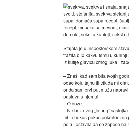
Stajala je u inspektorskom stavu
tražila bilo kakvu temu u kuhinji
iz kutije glavicu crnog luka i za
– Znaš, kad sam bila tvojih godi
odao koju tajnu ili trik da mi o
onda sam prvi put mužu napravil
pastuva u njemu!
– O bože…
– Ne bez ovog „tajnog“ sastojka
mi je hokus-pokus pokretom na g
pola i ostavila da se zapeče na r