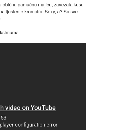
 u običnu pamučnu majicu, zavezala kosu
 na ljuštenje krompira. Sexy, a? Sa sve
e!
maksimuma