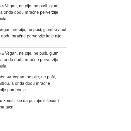
на
Vegan, ne pije, ne puši, glumi
, a onda dođu mračne perverzije
nula
Vegan, ne pije, ne puši, glumi Gvinet
 dođu mračne perverzije koje nije
на
Vegan, ne pije, ne puši, glumi
, a onda dođu mračne perverzije
nula
abe
на
Vegan, ne pije, ne puši,
altrou, a onda dođu mračne
 nije pomenula
o komšinice da pozajmiš šećer i
na tacni!