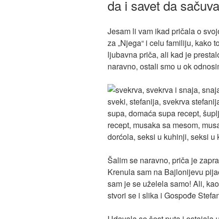
da i savet da sačuv
Jesam li vam ikad pričala o svojo
za „Njega“ i celu familiju, kako t
ljubavna priča, ali kad je presta
naravno, ostali smo u ok odnos
Šalim se naravno, priča je zapra
Krenula sam na Bajlonijevu pij
sam je se uželela samo! Ali, ka
stvori se i slika i Gospođe Stefan
Udavala se šest puta i ostajala u