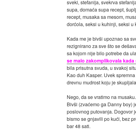
Kada me je bivši upoznao sa sv
rezignirano za sve što se dešav
sa kojom nije bilo potrebe da ul
se malo zakomplikovala kada 
bila prisutna svuda, u svakoj sit
Kao duh Kasper. Uvek spremna 
drevnu mudrost koju je skupljal
Nego, da se vratimo na musaku.
Bivši (zvaćemo ga Danny boy) je 
poslovnog putovanja. Dogovor j
bismo se gnjavili po kući, bez p
bar 48 sati.