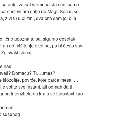
a sa puta, za sat vremena. Ja sam samo
to, pa nastavljam dalje do Magi. Sećaš se
 živi tu u blizini, dva pita sam joj bila
 lično upoznala, pa, sigurno desetak
trah od mišljenja okoline, pa bi često sav
 Za svaki slučaj.
te nas
pu kuvaš? Domaću? Ti…umeš?
ilozofije, povrće, koje parče mesa i…
je volite sve instant, ali odmah da ti
anog intenziteta na kraju se ispostavi kao
 peršun
o sušenog