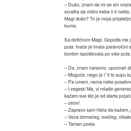
– Dušo, znam da mi se sin vrać
svratila da vidim treba li ti neš
Magi dušo? To je moja prijateljica,
kuma.
Sa dotičnom Magi, Gopođa me je
puta. Inače je imala paranoični s
bonton ispoštovala po više puta.
– Da, znam naravno, upoznali s
– Moguće, nego je l’ ti to su
– Pa umem, nema neke posebne f
– I vegeta! Ma, vi mlađe generaci
kažem sve što je od starta pojač
– otrov!
– Zapravo sam htela da kažem,
– Veza domaćeg, svežeg, nikak
– Taman posla