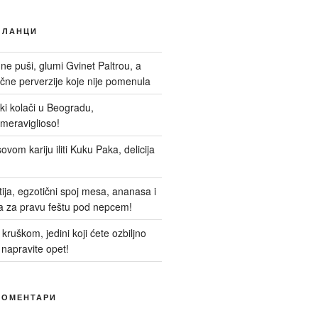
ЧЛАНЦИ
 ne puši, glumi Gvinet Paltrou, a
ne perverzije koje nije pomenula
nski kolači u Beogradu,
meraviglioso!
ovom kariju iliti Kuku Paka, delicija
itija, egzotični spoj mesa, ananasa i
a za pravu feštu pod nepcem!
kruškom, jedini koji ćete ozbiljno
 napravite opet!
КОМЕНТАРИ