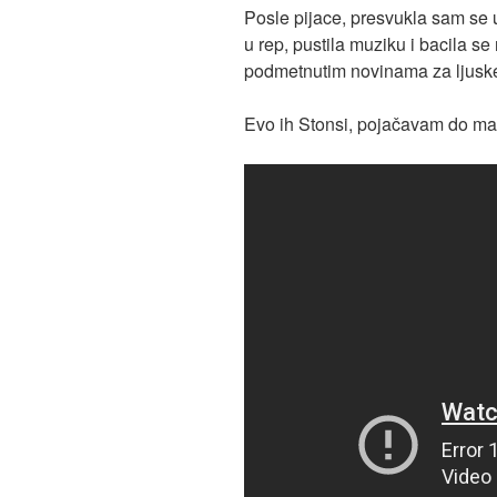
Posle pijace, presvukla sam se
u rep, pustila muziku i bacila se
podmetnutim novinama za ljusk
Evo ih Stonsi, pojačavam do 