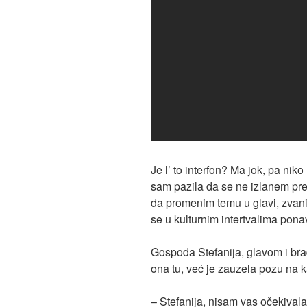
Je l’ to interfon? Ma jok, pa ni
sam pazila da se ne izlanem pr
da promenim temu u glavi, zvani
se u kulturnim intertvalima pona
Gospođa Stefanija, glavom i bra
ona tu, već je zauzela pozu na k
– Stefanija, nisam vas očekivala,