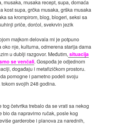
ojom majkom delovala mi je potpuno
a oko nje, kulturna, odmerena starija dama
azim u dublji razgovor. Međutim,
situacija
smo se venčali
. Gospođa je odjednom
uaciji, događaju i metafizičkom prostoru.
da pomogne i pametno podeli svoju
a tokom svojih 248 godina.
tog četvrtka trebalo da se vrati sa nekog
e bio da napravimo ručak, posle kog
reviše garderobe i planova za narednih,