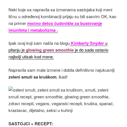
Neki koje sa napravila sa izmenama sastojaka koji meni
ličnu u određenoj kombinaciji prijaju su bili sasvim OK, kao
na primer
moćno detox čudovište za bustovanje
imuniteta i metabolizma .
Ipak ovaj koji sam našla na blogu
Kimberly Snyder
u
pitanju je
glowing green smoothie
je do sada ostavio
najbolji utisak kod mene.
Napravila sam male izmene i dobila definitivno najukusniji
zeleni smuti sa kruškom
, ikad!
SASTOJCI + RECEPT: