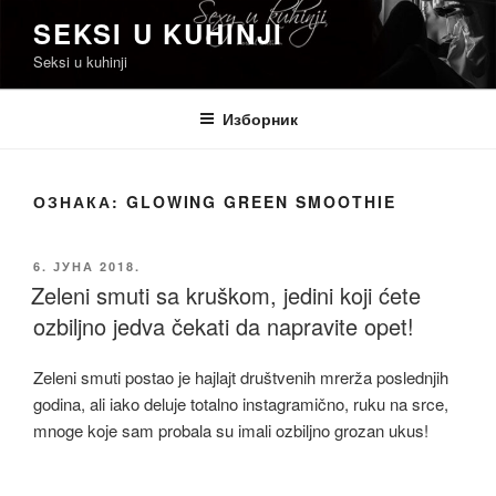
Скочи
SEKSI U KUHINJI
на
Seksi u kuhinji
садржај
Изборник
ОЗНАКА:
GLOWING GREEN SMOOTHIE
ОБЈАВЉЕНО
6. ЈУНА 2018.
Zeleni smuti sa kruškom, jedini koji ćete
ozbiljno jedva čekati da napravite opet!
Zeleni smuti postao je hajlajt društvenih mrerža poslednjih
godina, ali iako deluje totalno instagramično, ruku na srce,
mnoge koje sam probala su imali ozbiljno grozan ukus!