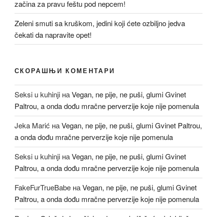
začina za pravu feštu pod nepcem!
Zeleni smuti sa kruškom, jedini koji ćete ozbiljno jedva
čekati da napravite opet!
СКОРАШЊИ КОМЕНТАРИ
Seksi u kuhinji
на
Vegan, ne pije, ne puši, glumi Gvinet
Paltrou, a onda dođu mračne perverzije koje nije pomenula
Jeka Marić
на
Vegan, ne pije, ne puši, glumi Gvinet Paltrou,
a onda dođu mračne perverzije koje nije pomenula
Seksi u kuhinji
на
Vegan, ne pije, ne puši, glumi Gvinet
Paltrou, a onda dođu mračne perverzije koje nije pomenula
FakeFurTrueBabe
на
Vegan, ne pije, ne puši, glumi Gvinet
Paltrou, a onda dođu mračne perverzije koje nije pomenula