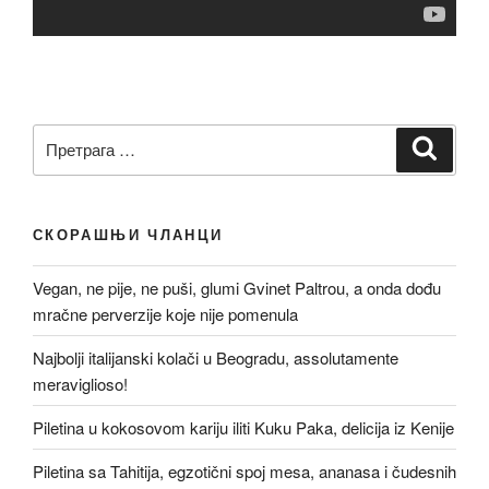
Претрага
Претр
за:
СКОРАШЊИ ЧЛАНЦИ
Vegan, ne pije, ne puši, glumi Gvinet Paltrou, a onda dođu
mračne perverzije koje nije pomenula
Najbolji italijanski kolači u Beogradu, assolutamente
meraviglioso!
Piletina u kokosovom kariju iliti Kuku Paka, delicija iz Kenije
Piletina sa Tahitija, egzotični spoj mesa, ananasa i čudesnih