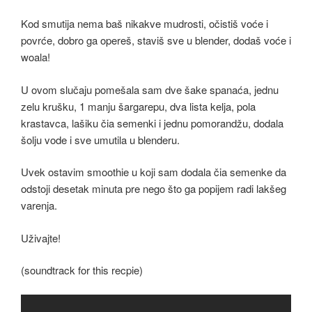
Kod smutija nema baš nikakve mudrosti, očistiš voće i
povrće, dobro ga opereš, staviš sve u blender, dodaš voće i
woala!
U ovom slučaju pomešala sam dve šake spanaća, jednu
zelu krušku, 1 manju šargarepu, dva lista kelja, pola
krastavca, lašiku čia semenki i jednu pomorandžu, dodala
šolju vode i sve umutila u blenderu.
Uvek ostavim smoothie u koji sam dodala čia semenke da
odstoji desetak minuta pre nego što ga popijem radi lakšeg
varenja.
Uživajte!
(soundtrack for this recpie)