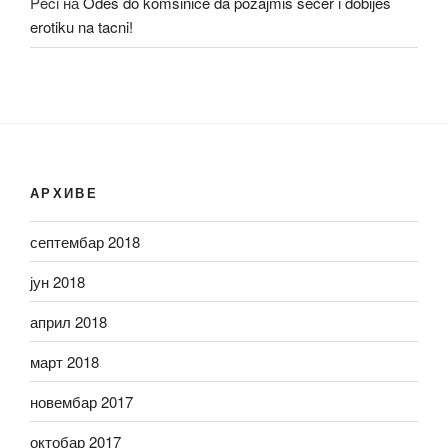
Peci
на
Odeš do komšinice da pozajmiš šećer i dobiješ
erotiku na tacni!
АРХИВЕ
септембар 2018
јун 2018
април 2018
март 2018
новембар 2017
октобар 2017