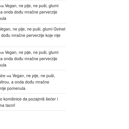
на
Vegan, ne pije, ne puši, glumi
, a onda dođu mračne perverzije
nula
Vegan, ne pije, ne puši, glumi Gvinet
 dođu mračne perverzije koje nije
на
Vegan, ne pije, ne puši, glumi
, a onda dođu mračne perverzije
nula
abe
на
Vegan, ne pije, ne puši,
altrou, a onda dođu mračne
 nije pomenula
o komšinice da pozajmiš šećer i
na tacni!