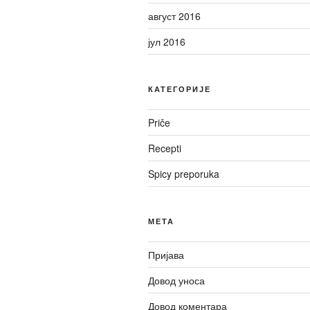
август 2016
јул 2016
КАТЕГОРИЈЕ
Priče
Recepti
Spicy preporuka
МЕТА
Пријава
Довод уноса
Довод коментара