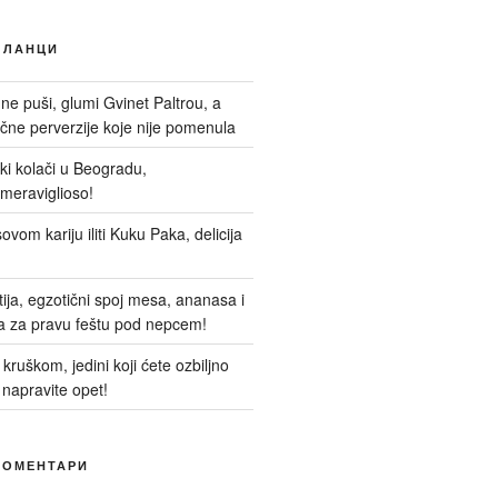
ЧЛАНЦИ
 ne puši, glumi Gvinet Paltrou, a
ne perverzije koje nije pomenula
nski kolači u Beogradu,
meraviglioso!
ovom kariju iliti Kuku Paka, delicija
itija, egzotični spoj mesa, ananasa i
a za pravu feštu pod nepcem!
kruškom, jedini koji ćete ozbiljno
 napravite opet!
КОМЕНТАРИ