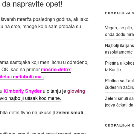
i da napravite opet!
СКОРАШЊИ 
uštvenih mrerža poslednjih godina, ali iako
uku na srce, mnoge koje sam probala su
Vegan, ne pije,
onda dođu mrač
Najbolji italija
assolutamente 
ama sastojaka koji meni ličnu u određenoj
Piletina u kokos
im OK, kao na primer
moćno detox
iz Kenije
teta i metabolizma .
Piletina sa Tah
čudesnih začin
gu
Kimberly Snyder
u pitanju je
glowing
avio najbolji utisak kod mene.
Zeleni smuti sa 
jedva čekati da
ila definitivno najukusniji
zeleni smuti
СКОРАШЊИ 