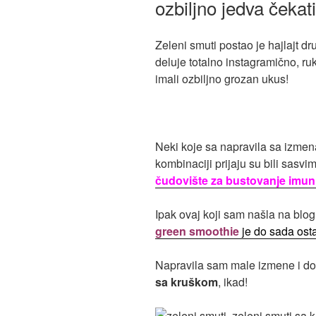
ozbiljno jedva čekat
Zeleni smuti postao je hajlajt dr
deluje totalno instagramično, r
imali ozbiljno grozan ukus!
Neki koje sa napravila sa izmen
kombinaciji prijaju su bili sasv
čudovište za bustovanje imuni
Ipak ovaj koji sam našla na blo
green smoothie
je do sada ost
Napravila sam male izmene i dob
sa kruškom
, ikad!