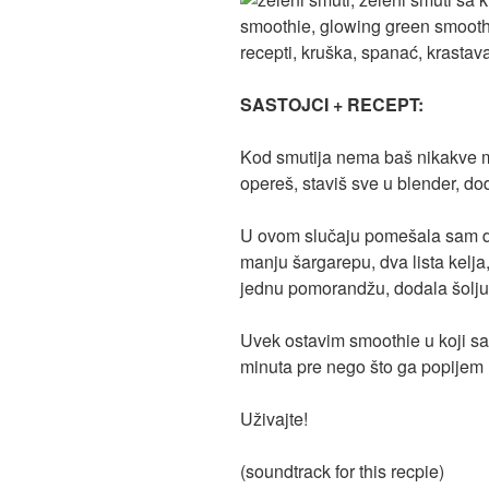
SASTOJCI + RECEPT:
Kod smutija nema baš nikakve mu
opereš, staviš sve u blender, do
U ovom slučaju pomešala sam dv
manju šargarepu, dva lista kelja,
jednu pomorandžu, dodala šolju 
Uvek ostavim smoothie u koji s
minuta pre nego što ga popijem 
Uživajte!
(soundtrack for this recpie)