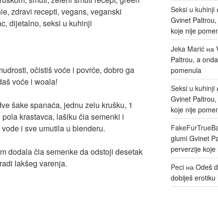
Seksi u kuhinji
Gvinet Paltrou
koje nije pome
Jeka Marić
на
Paltrou, a onda
drosti, očistiš voće i povrće, dobro ga
pomenula
daš voće i woala!
Seksi u kuhinji
Gvinet Paltrou
e šake spanaća, jednu zelu krušku, 1
koje nije pome
 pola krastavca, lašiku čia semenki i
vode i sve umutila u blenderu.
FakeFurTrueB
glumi Gvinet P
perverzije koje
am dodala čia semenke da odstoji desetak
radi lakšeg varenja.
Peci
на
Odeš d
dobiješ erotiku 