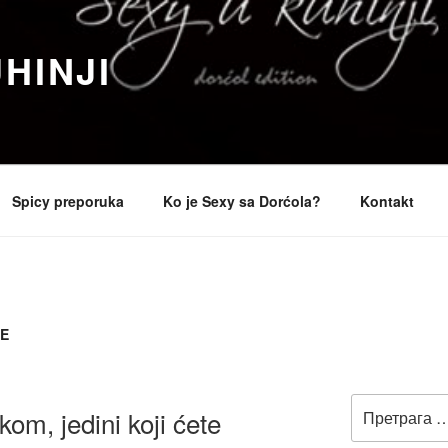
HINJI
Spicy preporuka
Ko je Sexy sa Dorćola?
Kontakt
IE
Претрага
kom, jedini koji ćete
за: