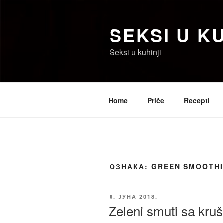
Скочи
на
SEKSI U KU
садржај
Seksi u kuhinji
Home
Priče
Recepti
ОЗНАКА:
GREEN SMOOTH
ОБЈАВЉЕНО
6. ЈУНА 2018.
Zeleni smuti sa kruš