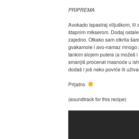
PRIPREMA
Avokado ispasiraj viljuškom, ili 
štapnim mikserom. Dodaj ostale
zajedno. Otkako sam otkrila šare
gvakamole i avo-namaz mnogo su
tankim slojem putera (a možeš i
smanjiš procenat masnoće u ishr
dodaš i još neko povrće ili uži
Prijatno
(soundtrack for this recipe)