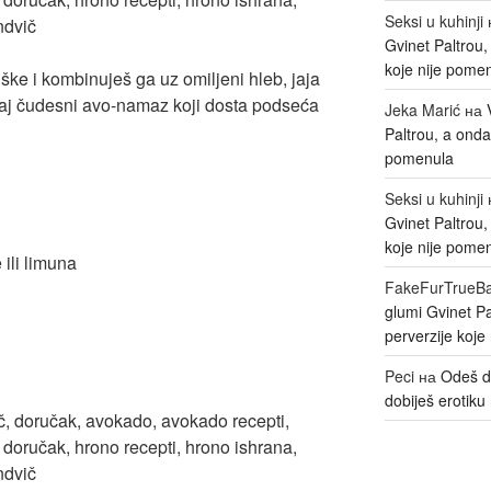
Seksi u kuhinji
Gvinet Paltrou
koje nije pome
ke i kombinuješ ga uz omiljeni hleb, jaja
vaj čudesni avo-namaz koji dosta podseća
Jeka Marić
на
Paltrou, a onda
pomenula
Seksi u kuhinji
Gvinet Paltrou
koje nije pome
 ili limuna
FakeFurTrueB
glumi Gvinet P
perverzije koje
Peci
на
Odeš d
dobiješ erotiku 