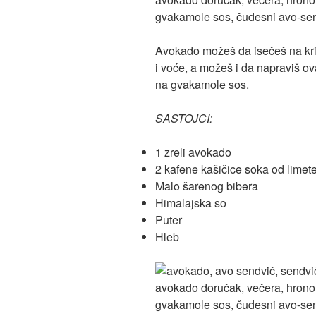
Avokado možeš da isečeš na kriš
i voće, a možeš i da napraviš o
na gvakamole sos.
SASTOJCI:
1 zreli avokado
2 kafene kašičice soka od limete
Malo šarenog bibera
Himalajska so
Puter
Hleb