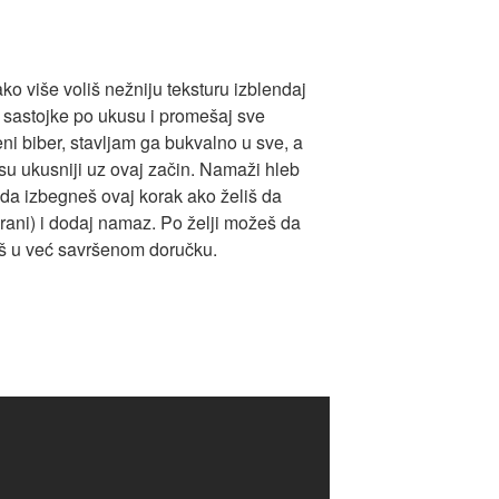
ako više voliš nežniju teksturu izblendaj
 sastojke po ukusu i promešaj sve
ni biber, stavljam ga bukvalno u sve, a
 ukusniji uz ovaj začin. Namaži hleb
 da izbegneš ovaj korak ako želiš da
ani) i dodaj namaz. Po želji možeš da
vaš u već savršenom doručku.