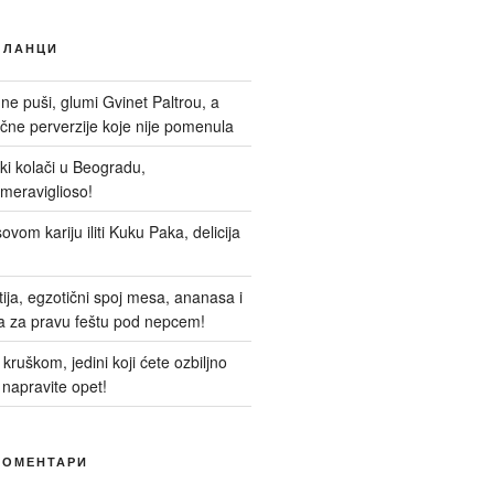
ЧЛАНЦИ
 ne puši, glumi Gvinet Paltrou, a
ne perverzije koje nije pomenula
nski kolači u Beogradu,
meraviglioso!
ovom kariju iliti Kuku Paka, delicija
itija, egzotični spoj mesa, ananasa i
a za pravu feštu pod nepcem!
kruškom, jedini koji ćete ozbiljno
 napravite opet!
КОМЕНТАРИ