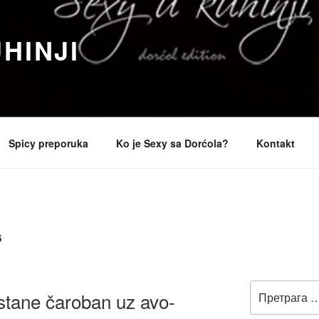
HINJI
Spicy preporuka
Ko je Sexy sa Dorćola?
Kontakt
S
Претрага
stane čaroban uz avo-
за: