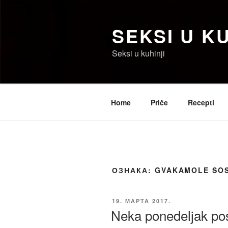
Скочи
на
SEKSI U KU
садржај
Seksi u kuhinji
Home
Priče
Recepti
ОЗНАКА:
GVAKAMOLE SO
ОБЈАВЉЕНО
19. МАРТА 2017.
Neka ponedeljak po