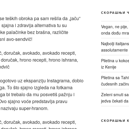
СКОРАШЊИ 
se teških obroka pa sam rešila da „jaču”
ajna i zdravija alternativa tu su
Vegan, ne pije,
čke palačinke bez brašna, različite
onda dođu mrač
sni avo-sendvič!
Najbolji italija
assolutamente 
Piletina u kokos
iz Kenije
Piletina sa Tah
pogotovo uz ekspanziju Instagrama, dobio
čudesnih začin
oga. To što sjajno izgleda na fotkama
ega bi trebalo da mu posvetiš pažnju i
Zeleni smuti sa 
Ovo sjajno voće predstavlja pravu
jedva čekati da
 nazivaju super-hranom.
СКОРАШЊИ 