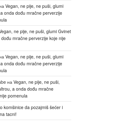
на
Vegan, ne pije, ne puši, glumi
, a onda dođu mračne perverzije
nula
Vegan, ne pije, ne puši, glumi Gvinet
 dođu mračne perverzije koje nije
на
Vegan, ne pije, ne puši, glumi
, a onda dođu mračne perverzije
nula
abe
на
Vegan, ne pije, ne puši,
altrou, a onda dođu mračne
 nije pomenula
o komšinice da pozajmiš šećer i
na tacni!