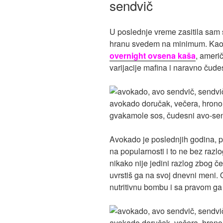
sendvič
U poslednje vreme zasitila sam 
hranu svedem na minimum. Kao sj
overnight ovsena kaša
, ameri
varijacije mafina i naravno čude
Avokado je poslednjih godina, 
na popularnosti i to ne bez razl
nikako nije jedini razlog zbog č
uvrstiš ga na svoj dnevni meni. 
nutritivnu bombu i sa pravom ga