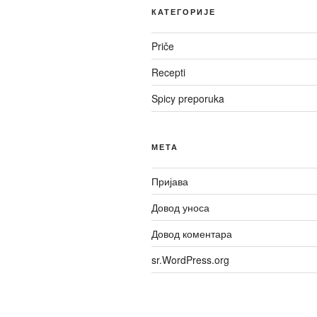
КАТЕГОРИЈЕ
Priče
Recepti
Spicy preporuka
МЕТА
Пријава
Довод уноса
Довод коментара
sr.WordPress.org