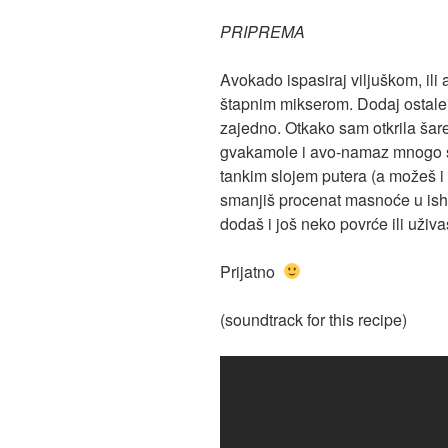
PRIPREMA
Avokado ispasiraj viljuškom, ili 
štapnim mikserom. Dodaj ostale
zajedno. Otkako sam otkrila šare
gvakamole i avo-namaz mnogo su
tankim slojem putera (a možeš i
smanjiš procenat masnoće u ishr
dodaš i još neko povrće ili uži
Prijatno
(soundtrack for this recipe)