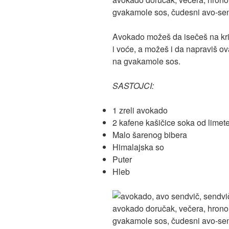
Avokado možeš da isečeš na kriš
i voće, a možeš i da napraviš o
na gvakamole sos.
SASTOJCI:
1 zreli avokado
2 kafene kašičice soka od limete
Malo šarenog bibera
Himalajska so
Puter
Hleb