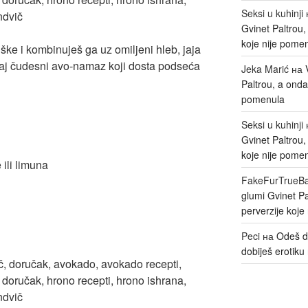
Seksi u kuhinji
Gvinet Paltrou
koje nije pome
ke i kombinuješ ga uz omiljeni hleb, jaja
vaj čudesni avo-namaz koji dosta podseća
Jeka Marić
на
Paltrou, a onda
pomenula
Seksi u kuhinji
Gvinet Paltrou
koje nije pome
 ili limuna
FakeFurTrueB
glumi Gvinet P
perverzije koje
Peci
на
Odeš d
dobiješ erotiku 