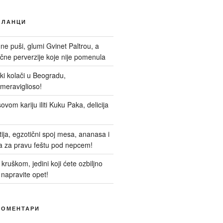
ЧЛАНЦИ
 ne puši, glumi Gvinet Paltrou, a
ne perverzije koje nije pomenula
nski kolači u Beogradu,
meraviglioso!
ovom kariju iliti Kuku Paka, delicija
itija, egzotični spoj mesa, ananasa i
a za pravu feštu pod nepcem!
kruškom, jedini koji ćete ozbiljno
 napravite opet!
КОМЕНТАРИ