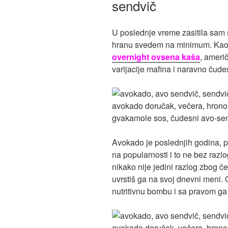
sendvič
U poslednje vreme zasitila sam 
hranu svedem na minimum. Kao sj
overnight ovsena kaša
, ameri
varijacije mafina i naravno čude
Avokado je poslednjih godina, 
na popularnosti i to ne bez razl
nikako nije jedini razlog zbog č
uvrstiš ga na svoj dnevni meni. 
nutritivnu bombu i sa pravom ga