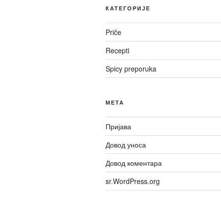
КАТЕГОРИЈЕ
Priče
Recepti
Spicy preporuka
МЕТА
Пријава
Довод уноса
Довод коментара
sr.WordPress.org