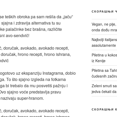
СКОРАШЊИ 
se teških obroka pa sam rešila da „jaču”
ajna i zdravija alternativa tu su
Vegan, ne pije,
čke palačinke bez brašna, različite
onda dođu mrač
sni avo-sendvič!
Najbolji italija
assolutamente 
Piletina u kokos
iz Kenije
Piletina sa Tah
pogotovo uz ekspanziju Instagrama, dobio
čudesnih začin
oga. To što sjajno izgleda na fotkama
ega bi trebalo da mu posvetiš pažnju i
Zeleni smuti sa 
Ovo sjajno voće predstavlja pravu
jedva čekati da
 nazivaju super-hranom.
СКОРАШЊИ 