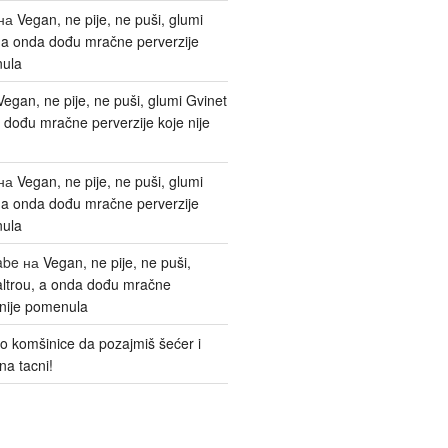
на
Vegan, ne pije, ne puši, glumi
, a onda dođu mračne perverzije
nula
Vegan, ne pije, ne puši, glumi Gvinet
 dođu mračne perverzije koje nije
на
Vegan, ne pije, ne puši, glumi
, a onda dođu mračne perverzije
nula
abe
на
Vegan, ne pije, ne puši,
altrou, a onda dođu mračne
 nije pomenula
o komšinice da pozajmiš šećer i
na tacni!