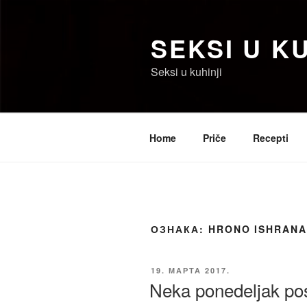
Скочи
на
SEKSI U KU
садржај
Seksi u kuhinji
Home
Priče
Recepti
ОЗНАКА:
HRONO ISHRAN
ОБЈАВЉЕНО
19. МАРТА 2017.
Neka ponedeljak po