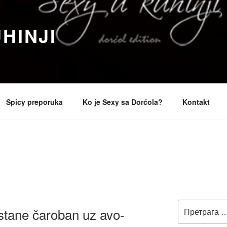
HINJI
Spicy preporuka
Ko je Sexy sa Dorćola?
Kontakt
A
Претрага
stane čaroban uz avo-
за: