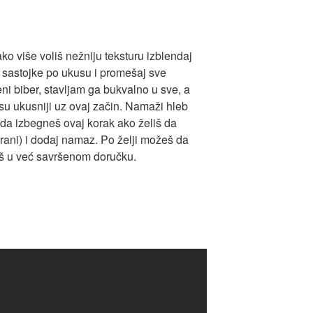
ako više voliš nežniju teksturu izblendaj
 sastojke po ukusu i promešaj sve
ni biber, stavljam ga bukvalno u sve, a
 ukusniji uz ovaj začin. Namaži hleb
 da izbegneš ovaj korak ako želiš da
ani) i dodaj namaz. Po želji možeš da
vaš u već savršenom doručku.