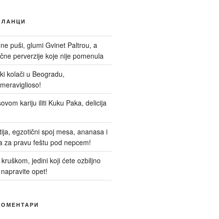
ЧЛАНЦИ
 ne puši, glumi Gvinet Paltrou, a
ne perverzije koje nije pomenula
nski kolači u Beogradu,
meraviglioso!
ovom kariju iliti Kuku Paka, delicija
itija, egzotični spoj mesa, ananasa i
a za pravu feštu pod nepcem!
kruškom, jedini koji ćete ozbiljno
 napravite opet!
КОМЕНТАРИ