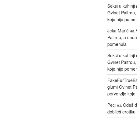
Seksi u kuhinji
Gvinet Paltrou
koje nije pome
Jeka Marić
на
Paltrou, a onda
pomenula
Seksi u kuhinji
Gvinet Paltrou
koje nije pome
FakeFurTrueB
glumi Gvinet P
perverzije koje
Peci
на
Odeš d
dobiješ erotiku 