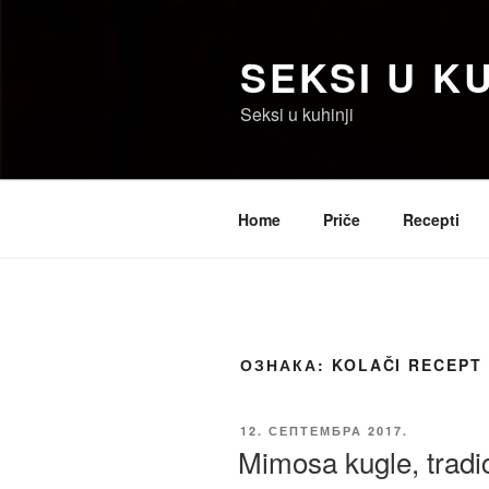
Скочи
на
SEKSI U KU
садржај
Seksi u kuhinji
Home
Priče
Recepti
ОЗНАКА:
KOLAČI RECEPT
ОБЈАВЉЕНО
12. СЕПТЕМБРА 2017.
Mimosa kugle, tradici