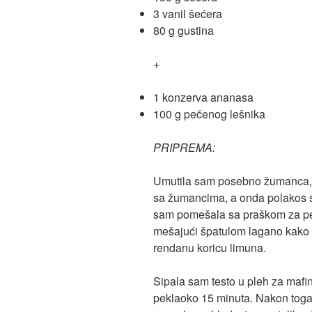
3 vanil šećera
80 g gustina
+
1 konzerva ananasa
100 g pečenog lešnika
PRIPREMA:
Umutila sam posebno žumanca, 
sa žumancima, a onda polakos 
sam pomešala sa praškom za pec
mešajući špatulom lagano kako t
rendanu koricu limuna.
Sipala sam testo u pleh za mafin
peklaoko 15 minuta. Nakon toga, 