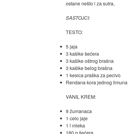
ostane nešto i za sutra,
SASTOJCI:
TESTO:
5 jaja
3 kašike šećera
3 kašike oštrog brašna
3 kašike belog brašna
1 kesica praška za pecivo
Rendana kora jednog limuna
VANIL KREM:
9 žumanaca
1 celo jaje
1 l mleka
180 g šećera