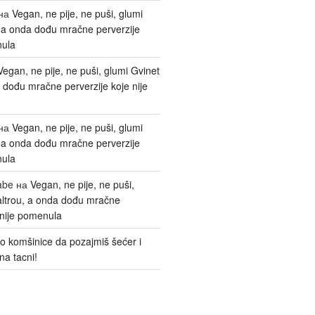
на
Vegan, ne pije, ne puši, glumi
, a onda dođu mračne perverzije
nula
Vegan, ne pije, ne puši, glumi Gvinet
 dođu mračne perverzije koje nije
на
Vegan, ne pije, ne puši, glumi
, a onda dođu mračne perverzije
nula
abe
на
Vegan, ne pije, ne puši,
altrou, a onda dođu mračne
 nije pomenula
o komšinice da pozajmiš šećer i
na tacni!