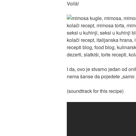
Voilà!
I da, ovo je stvarno jedan od on
nema šanse da pojedete „samo 
(soundtrack for this recipe)