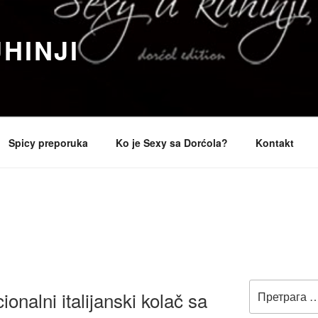
HINJI
Spicy preporuka
Ko je Sexy sa Dorćola?
Kontakt
Претрага
onalni italijanski kolač sa
за: