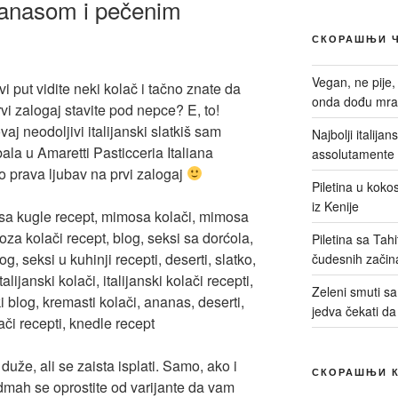
nanasom i pečenim
СКОРАШЊИ 
Vegan, ne pije,
 put vidite neki kolač i tačno znate da
onda dođu mrač
rvi zalogaj stavite pod nepce? E, to!
aj neodoljivi italijanski slatkiš sam
Najbolji italija
ala u Amaretti Pasticceria Italiana
assolutamente 
ono prava ljubav na prvi zalogaj
Piletina u kokos
iz Kenije
Piletina sa Tah
čudesnih začin
Zeleni smuti sa 
jedva čekati da
uže, ali se zaista isplati. Samo, ako i
СКОРАШЊИ 
dmah se oprostite od varijante da vam