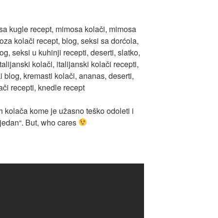
ih kolača kome je užasno teško odoleti i
jedan“. But, who cares