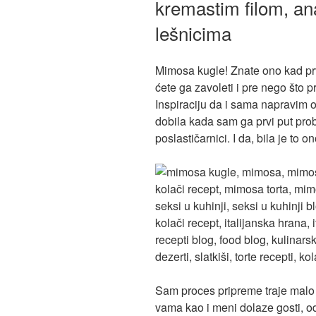
kremastim filom, a
lešnicima
Mimosa kugle! Znate ono kad prvi
ćete ga zavoleti i pre nego što p
Inspiraciju da i sama napravim ov
dobila kada sam ga prvi put prob
poslastičarnici. I da, bila je to 
Sam proces pripreme traje malo d
vama kao i meni dolaze gosti, o