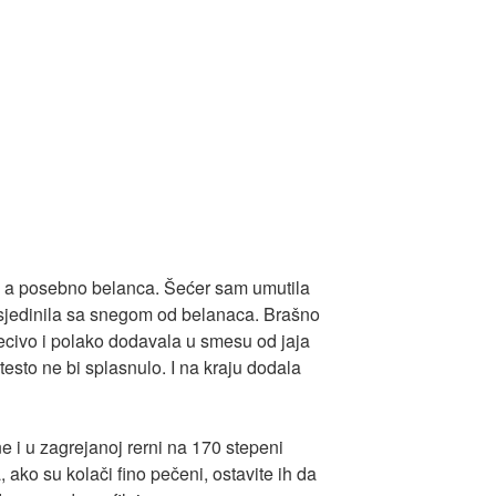
a posebno belanca. Šećer sam umutila
sjedinila sa snegom od belanaca. Brašno
ivo i polako dodavala u smesu od jaja
esto ne bi splasnulo. I na kraju dodala
e i u zagrejanoj rerni na 170 stepeni
ako su kolači fino pečeni, ostavite ih da