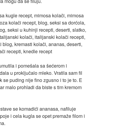
a mogu da se filuju.
mutila i pomešala sa šećerom i
ala u proključalo mleko. Vratila sam fil
 se puding nije fino zgusno i to je to. E
ar malo prohladi da biste s tim kremom
 stave se komadići ananasa, nafiluje
oje i cela kugla se opet premaže filom i
ma.