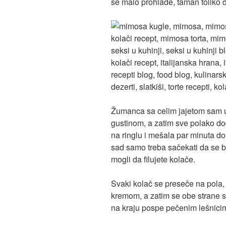
se malo prohlade, taman toliko d
Žumanca sa celim jajetom sam u
gustinom, a zatim sve polako dod
na ringlu i mešala par minuta dok
sad samo treba sačekati da se b
mogli da filujete kolače.
Svaki kolač se preseče na pola,
kremom, a zatim se obe strane sp
na kraju pospe pečenim lešnici