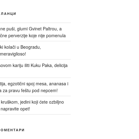
ЧЛАНЦИ
 ne puši, glumi Gvinet Paltrou, a
ne perverzije koje nije pomenula
nski kolači u Beogradu,
meraviglioso!
ovom kariju iliti Kuku Paka, delicija
itija, egzotični spoj mesa, ananasa i
a za pravu feštu pod nepcem!
kruškom, jedini koji ćete ozbiljno
 napravite opet!
КОМЕНТАРИ