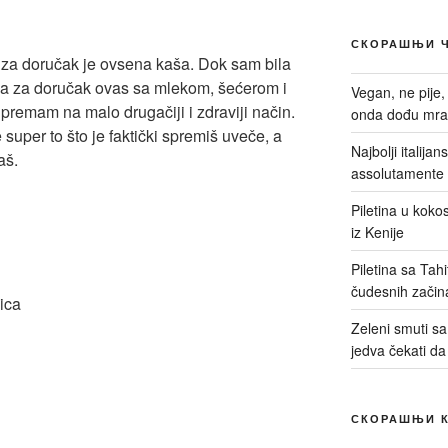
СКОРАШЊИ 
 za doručak je ovsena kaša. Dok sam bila
a za doručak ovas sa mlekom, šećerom i
Vegan, ne pije,
premam na malo drugačiji i zdraviji način.
onda dođu mrač
 super to što je faktički spremiš uveče, a
Najbolji italija
aš.
assolutamente 
Piletina u kokos
iz Kenije
Piletina sa Tah
čudesnih začin
ica
Zeleni smuti sa 
jedva čekati da
СКОРАШЊИ 