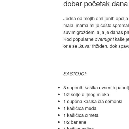
dobar početak dana
Jedna od mojih omiljenih opcija
mala, mama mi je često spremal
suvim grožđem, a ja je danas pri
Kod popularne
overnight
kaše je
ona se „kuva” frižideru dok spav
SASTOJCI:
8 supenih kašika ovsenih pahulj
1/2 šolje biljnog mleka
1 supena kašika čia semenki
1 kašičica meda
1 kašičica cimeta
1/2 banane
1 kašika golice