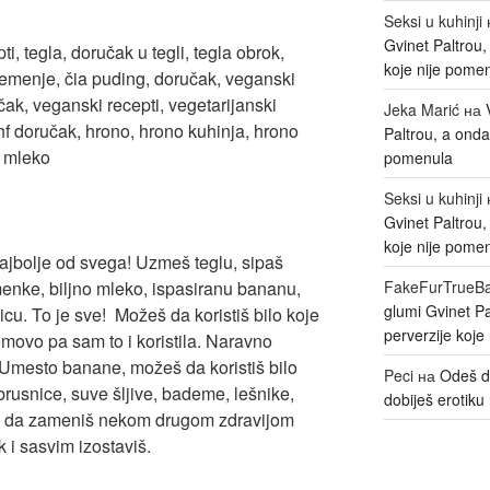
Seksi u kuhinji
Gvinet Paltrou
koje nije pome
Jeka Marić
на
Paltrou, a onda
pomenula
Seksi u kuhinji
Gvinet Paltrou
koje nije pome
najbolje od svega! Uzmeš teglu, sipaš
menke, biljno mleko, ispasiranu bananu,
FakeFurTrueB
glumi Gvinet P
cu. To je sve! Možeš da koristiš bilo koje
perverzije koje
movo pa sam to i koristila. Naravno
. Umesto banane, možeš da koristiš bilo
Peci
на
Odeš d
rusnice, suve šljive, bademe, lešnike,
dobiješ erotiku 
eš da zameniš nekom drugom zdravijom
 i sasvim izostaviš.