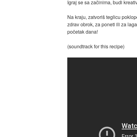
Igraj se sa začinima, budi kreativ
Na kraju, zatvoriš teglicu poklopc
zdrav obrok, za poneti ili za lag
početak dana!
(soundtrack for this recipe)