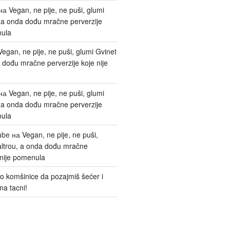
на
Vegan, ne pije, ne puši, glumi
, a onda dođu mračne perverzije
nula
Vegan, ne pije, ne puši, glumi Gvinet
 dođu mračne perverzije koje nije
на
Vegan, ne pije, ne puši, glumi
, a onda dođu mračne perverzije
nula
abe
на
Vegan, ne pije, ne puši,
altrou, a onda dođu mračne
 nije pomenula
o komšinice da pozajmiš šećer i
na tacni!