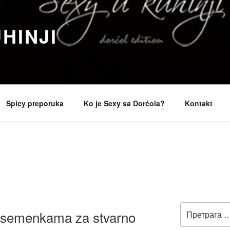
HINJI
Spicy preporuka
Ko je Sexy sa Dorćola?
Kontakt
Претрага
 semenkama za stvarno
за: