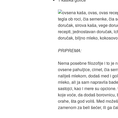
PRIPREMA:
Nema posebne filozofije i to je 
ovsene pahuljice, cimet, čia se
naliješ mlekom, dodaš med i goli
mleko, ali ja sam napravila bade
sastojci, kao i mere su opcione
koje voće, da dodaš borovnicu, b
orahe, šta god voliš. Med mož
zamenom za beli šećer, ili ga čak