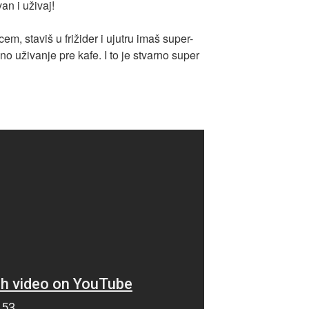
an i uživaj!
em, staviš u frižider i ujutru imaš super-
ano uživanje pre kafe. I to je stvarno super