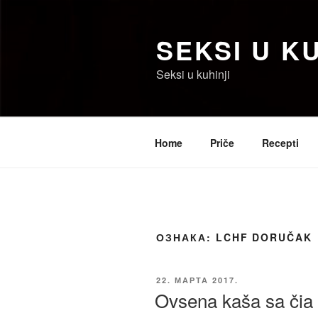
Скочи
на
SEKSI U KU
садржај
Seksi u kuhinji
Home
Priče
Recepti
ОЗНАКА:
LCHF DORUČAK
ОБЈАВЉЕНО
22. МАРТА 2017.
Ovsena kaša sa čia