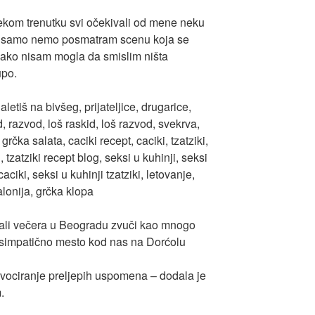
ekom trenutku svi očekivali od mene neku
de samo nemo posmatram scenu koja se
kako nisam mogla da smislim ništa
upo.
 ali večera u Beogradu zvuči kao mnogo
no simpatično mesto kod nas na Dorćolu
evociranje preljepih uspomena – dodala je
.