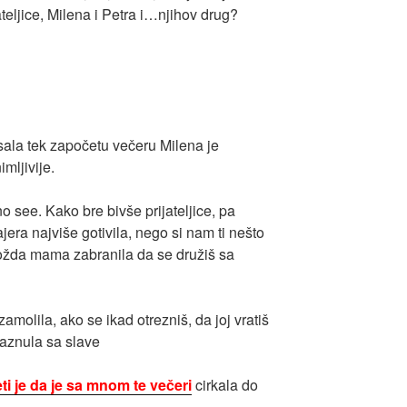
teljice, Milena i Petra i…njihov drug?
ala tek započetu večeru Milena je
mljivije.
o see. Kako bre bivše prijateljice, pa
jera najviše gotivila, nego si nam ti nešto
 možda mama zabranila da se družiš sa
zamolila, ako se ikad otrezniš, da joj vratiš
maznula sa slave
i je da je sa mnom te večeri
cirkala do