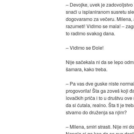
– Devojke, uvek je zadovoljstvo
snaći u isplaniranom susretu sl
dogovaramo za večeru. Milena,
razumeti! Vidimo se mala! – zagr
to radimo svakog dana.
– Vidimo se Đole!
Nije sačekala ni da se lepo odm
šamara, kako treba.
– Pa vas dve guske niste normalne
progovorila! Šta ga zoveš koji đa
lovačkih priča i to u društvu ove 
da si ćutala, realno. Šta ti je tr
stvarno do druženja sa njim?
– Milena, smiri strasti. Nije mi d
Napala si ga kao da se sve desil