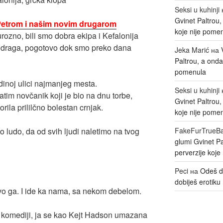
Seksi u kuhinji
Gvinet Paltrou
 Petrom i našim novim drugarom
koje nije pome
ozno, bili smo dobra ekipa i Kefalonija
no draga, pogotovo dok smo preko dana
Jeka Marić
на
Paltrou, a onda
pomenula
dinoj ulici najmanjeg mesta.
Seksi u kuhinji
im novčanik koji je bio na dnu torbe,
Gvinet Paltrou
rila prililčno bolestan crnjak.
koje nije pome
lo ludo, da od svih ljudi naletimo na tvog
FakeFurTrueB
glumi Gvinet P
perverzije koje
Peci
на
Odeš d
dobiješ erotiku 
evo ga. I ide ka nama, sa nekom debelom.
oj komediji, ja se kao Kejt Hadson umazana