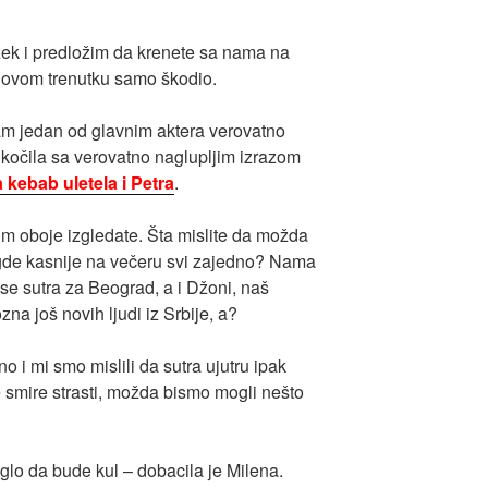
k i predložim da krenete sa nama na
 u ovom trenutku samo škodio.
isam jedan od glavnim aktera verovatno
očila sa verovatno naglupljim izrazom
kebab uletela i Petra
.
im oboje izgledate. Šta mislite da možda
gde kasnije na večeru svi zajedno? Nama
se sutra za Beograd, a i Džoni, naš
zna još novih ljudi iz Srbije, a?
o i mi smo mislili da sutra ujutru ipak
e smire strasti, možda bismo mogli nešto
moglo da bude kul – dobacila je Milena.