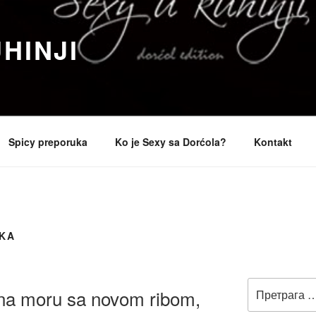
HINJI
Spicy preporuka
Ko je Sexy sa Dorćola?
Kontakt
KA
Претрага
 na moru sa novom ribom,
за: