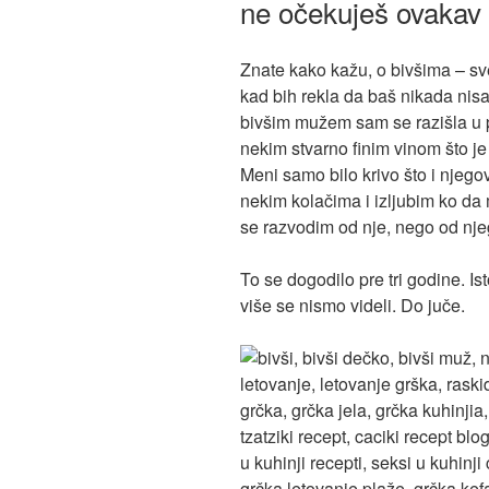
ne očekuješ ovaka
Znate kako kažu, o bivšima – sv
kad bih rekla da baš nikada nisa
bivšim mužem sam se razišla u p
nekim stvarno finim vinom što j
Meni samo bilo krivo što i njego
nekim kolačima i izljubim ko da 
se razvodim od nje, nego od nje
To se dogodilo pre tri godine. I
više se nismo videli. Do juče.