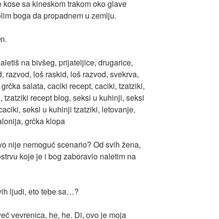
e kose sa kineskom trakom oko glave
molim boga da propadnem u zemlju.
On.
 ovo nije nemoguć scenario? Od svih žena,
trvu koje je i bog zaboravio naletim na
ih ljudi, eto tebe sa…?
eć vevrenica, he, he. Di, ovo je moja