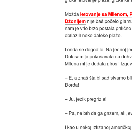
Možda
letovanje sa Milenom,
Džonijem
nije baš počelo glamur
nam je vrlo brzo postala prilič
obilazili neke daleke plaže.
I onda se dogodilo. Na jednoj je
Dok sam ja pokušavala da dohvat
Milena mi je dodala giros i izgovo
– E, a znaš šta bi sad stvarno bi
Đorđa!
– Ju, jezik pregrizla!
– Pa, ne bih da ga grizem, ali, 
I kao u nekoj izlizanoj američk