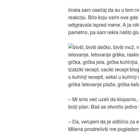
Imala sam osećaj da su u tom n
reakciju. Bilo koju osim ove g
odigravala ispred mene. A ja ni
pametno, pa sam rekla nešto gl
– Mi smo već uzeli da klopamo,
bolji plan. Baš se otvorilo jed
– Da, verujem da je odlično za 
Milena prostrelivši me pogledom