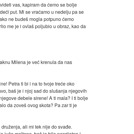
 videti vas, kapiram da ćemo se bolje
edeći put. Mi se vraćamo u nedelju pa se
 ako ne budeš mogla potpuno ćemo
lio me je i ovlaš poljubio u obraz, kao da
aknu Milena je već krenula da nas
! Petra ti bi i na to tvoje treće oko
vo, baš je i njoj sad do slušanja njegovih
njegove debele sirene! A ti mala? I ti bolje
ebalo da zoveš ovog skota? Pa zar ti je
o druženja, ali mi tek nije do svađe.
o juče maltene, baš je bilo neprijatno i