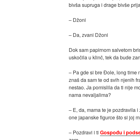
bivša supruga i drage bivše prija
– Džoni
– Da, zvani Džoni
Dok sam papirnom salvetom bris
uskočila u klinč, tek da bude zani
– Pa gde si bre Đole, long time n
znaš da sam te od svih njenih fra
nestao. Ja pomislila da ti nije
nama nevaljalima?
– E, da, mama te je pozdravila i 
one japanske figurce što si joj 
– Pozdravi i ti
Gospođu i podset
zore