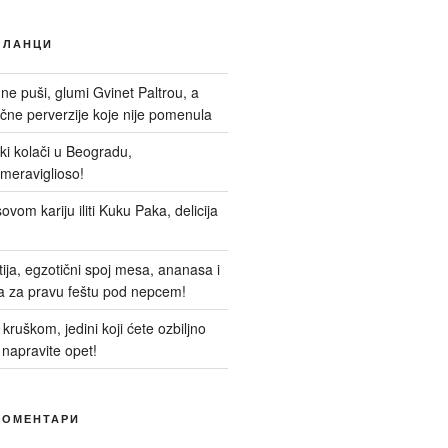
ЧЛАНЦИ
 ne puši, glumi Gvinet Paltrou, a
ne perverzije koje nije pomenula
nski kolači u Beogradu,
meraviglioso!
ovom kariju iliti Kuku Paka, delicija
itija, egzotični spoj mesa, ananasa i
a za pravu feštu pod nepcem!
kruškom, jedini koji ćete ozbiljno
 napravite opet!
КОМЕНТАРИ