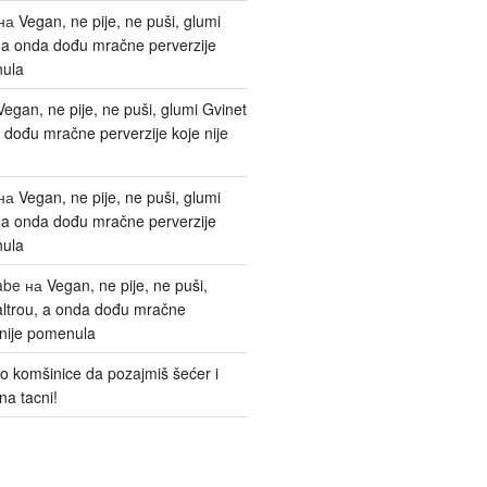
на
Vegan, ne pije, ne puši, glumi
, a onda dođu mračne perverzije
nula
Vegan, ne pije, ne puši, glumi Gvinet
 dođu mračne perverzije koje nije
на
Vegan, ne pije, ne puši, glumi
, a onda dođu mračne perverzije
nula
abe
на
Vegan, ne pije, ne puši,
altrou, a onda dođu mračne
 nije pomenula
o komšinice da pozajmiš šećer i
na tacni!