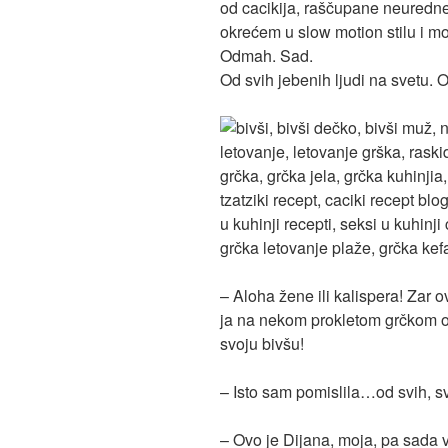
od cacikija, raščupane neuredn
okrećem u slow motion stilu i 
Odmah. Sad.
Od svih jebenih ljudi na svetu. 
– Aloha žene ili kalispera! Zar
ja na nekom prokletom grčkom os
svoju bivšu!
– Isto sam pomislila…od svih, sv
– Ovo je Dijana, moja, pa sada v