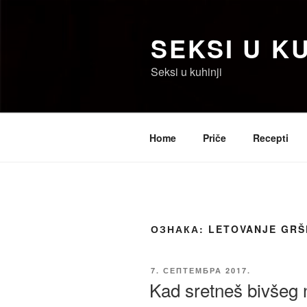
Скочи
на
SEKSI U KU
садржај
Seksi u kuhinji
Home
Priče
Recepti
ОЗНАКА:
LETOVANJE GRŠ
ОБЈАВЉЕНО
7. СЕПТЕМБРА 2017.
Kad sretneš bivšeg