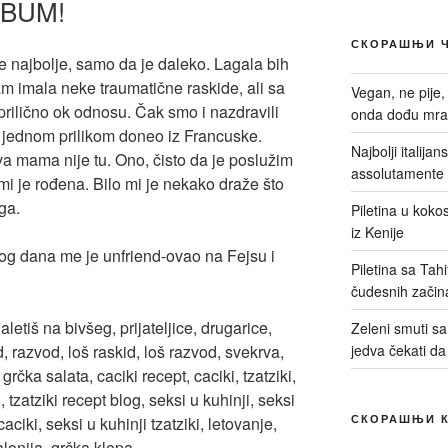
v BUM!
СКОРАШЊИ 
e najbolje, samo da je daleko. Lagala bih
m imala neke traumatične raskide, ali sa
Vegan, ne pije,
rilično ok odnosu. Čak smo i nazdravili
onda dođu mrač
e jednom prilikom doneo iz Francuske.
Najbolji italija
va mama nije tu. Ono, čisto da je poslužim
assolutamente 
mi je rođena. Bilo mi je nekako draže što
ga.
Piletina u kokos
iz Kenije
stog dana me je unfriend-ovao na Fejsu i
Piletina sa Tah
čudesnih začin
Zeleni smuti sa 
jedva čekati da
СКОРАШЊИ 