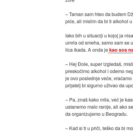
– Taman sam hteo da budem Dže
piće, ali mislim da bi ti alkohol
Iako bih u situaciji u kojoj ja n
umrla od smeha, samo sam se uk
lica ikada. A onda je
kao sos na 
– Hej Đole, super izgledaš, misl
preskočimo alkohol i odemo ne
je ovo poslednje veče, vraćamo 
prijatelj bi sigurno uživao da upo
– Pa, znaš kako mila, već je kasn
ustanemo malo ranije, ali ako s
da organizujemo u Beogradu.
– Kad si ti u priči, teško da bi 