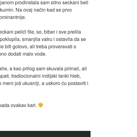
janom prodinstala sam sitno seckani beli
 i kumin. Na ovaj način kad se prvo
ominantnije.
ni pelići file, so, biber i sve prelila
klopila, smanjila vatru i ostavila da se
 biti gotovo, ali treba proveravati s
bno dodati malo vode.
he, a kao prilog sam skuvala pirinač, ali
ati, tradiocionalni indijski tanki hleb,
o meni još ukusniji, a uskoro ću postaviti i
opada ovakav kari.