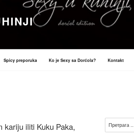
HINJI
Spicy preporuka
Ko je Sexy sa Dorćola?
Kontakt
Претрага
kariju iliti Kuku Paka,
за: