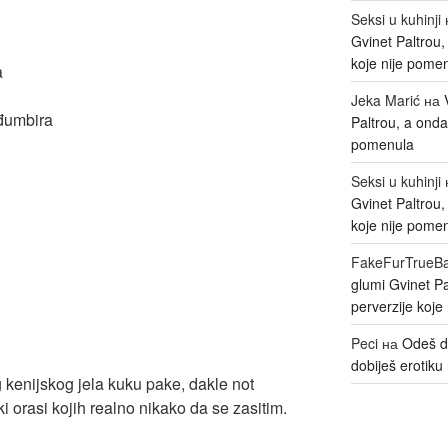
Seksi u kuhinji
Gvinet Paltrou
koje nije pome
a
Jeka Marić
на
đumbira
Paltrou, a onda
pomenula
Seksi u kuhinji
Gvinet Paltrou
koje nije pome
FakeFurTrueB
glumi Gvinet P
perverzije koje
Peci
на
Odeš d
dobiješ erotiku 
 kenijskog jela kuku pake, dakle not
jski orasi kojih realno nikako da se zasitim.