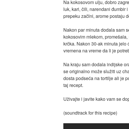
Na kokosovom ulju, dobro zagre
luk, kari, čili, narendani đumbir
prepeku začlni, arome postaju d
Nakon par minuta dodala sam secka
kokosovim mlekom, promešala, po
krčka. Nakon 30-ak minuta jelo će
vremena na vreme da li je potre
Na kraju sam dodala indijske ora
se originalno može služiti uz chap
dosta podseća na tortilje ali je p
taj recept.
Uživajte i javite kako vam se d
(soundtrack for this recipe)