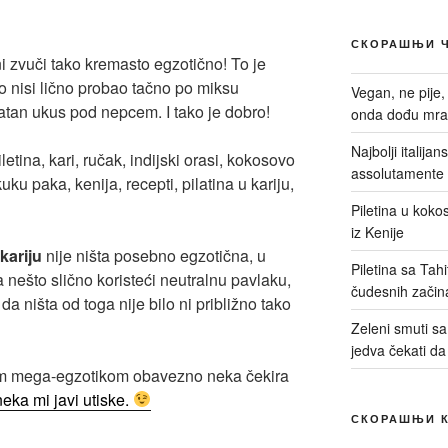
СКОРАШЊИ 
i zvuči tako kremasto egzotično! To je
o nisi lično probao tačno po miksu
Vegan, ne pije,
atan ukus pod nepcem. I tako je dobro!
onda dođu mrač
Najbolji italija
assolutamente 
Piletina u kokos
iz Kenije
kariju
nije ništa posebno egzotična, u
Piletina sa Tah
 nešto slično koristeći neutralnu pavlaku,
čudesnih začin
 da ništa od toga nije bilo ni približno tako
Zeleni smuti sa 
jedva čekati da
om mega-egzotikom obavezno neka čekira
eka mi javi utiske.
СКОРАШЊИ 