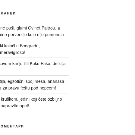
ЧЛАНЦИ
 ne puši, glumi Gvinet Paltrou, a
ne perverzije koje nije pomenula
nski kolači u Beogradu,
meraviglioso!
ovom kariju iliti Kuku Paka, delicija
itija, egzotični spoj mesa, ananasa i
a za pravu feštu pod nepcem!
kruškom, jedini koji ćete ozbiljno
 napravite opet!
КОМЕНТАРИ