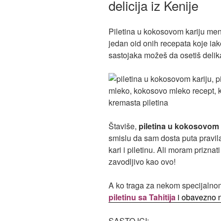
delicija iz Kenije
Piletina u kokosovom kariju men
jedan oid onih recepata koje iak
sastojaka možeš da osetiš delik
Štaviše,
piletina u kokosovom 
smislu da sam dosta puta pravila
kari i piletinu. Ali moram priznati
zavodljivo kao ovo!
A ko traga za nekom specijaln
piletinu sa Tahitija
i obavezno n
SASTOJCI: