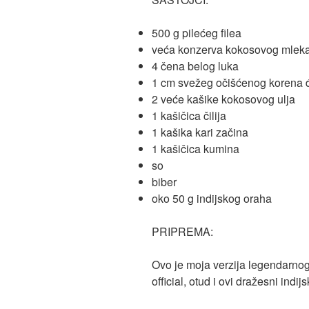
500 g pilećeg filea
veća konzerva kokosovog mlek
4 čena belog luka
1 cm svežeg očišćenog korena 
2 veće kašike kokosovog ulja
1 kašičica čilija
1 kašika kari začina
1 kašičica kumina
so
biber
oko 50 g indijskog oraha
PRIPREMA:
Ovo je moja verzija legendarnog
official, otud i ovi dražesni indi