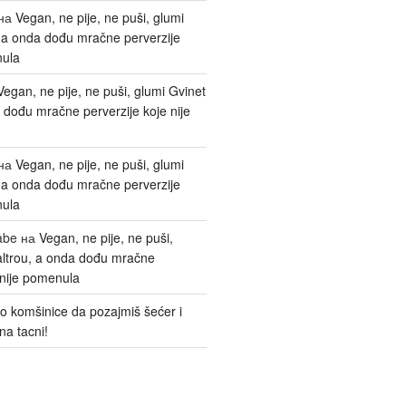
на
Vegan, ne pije, ne puši, glumi
, a onda dođu mračne perverzije
nula
Vegan, ne pije, ne puši, glumi Gvinet
 dođu mračne perverzije koje nije
на
Vegan, ne pije, ne puši, glumi
, a onda dođu mračne perverzije
nula
abe
на
Vegan, ne pije, ne puši,
altrou, a onda dođu mračne
 nije pomenula
o komšinice da pozajmiš šećer i
na tacni!