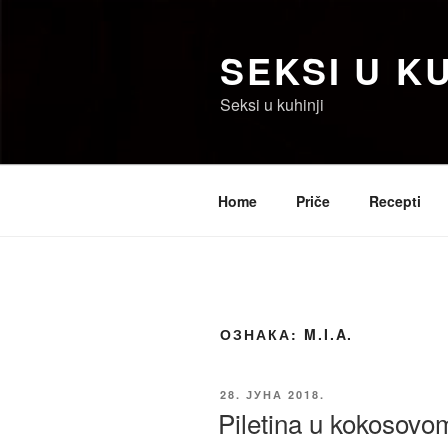
Скочи
на
SEKSI U KU
садржај
Seksi u kuhinji
Home
Priče
Recepti
ОЗНАКА:
M.I.A.
ОБЈАВЉЕНО
28. ЈУНА 2018.
Piletina u kokosovom 