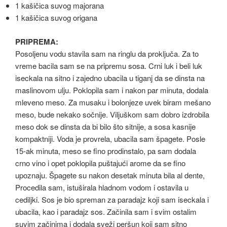
1 kašičica suvog majorana
1 kašičica suvog origana
PRIPREMA:
Posoljenu vodu stavila sam na ringlu da proključa. Za to
vreme bacila sam se na pripremu sosa. Crni luk i beli luk
iseckala na sitno i zajedno ubacila u tiganj da se dinsta na
maslinovom ulju. Poklopila sam i nakon par minuta, dodala
mleveno meso. Za musaku i bolonjeze uvek biram mešano
meso, bude nekako sočnije. Viljuškom sam dobro izdrobila
meso dok se dinsta da bi bilo što sitnije, a sosa kasnije
kompaktniji. Voda je provrela, ubacila sam špagete. Posle
15-ak minuta, meso se fino prodinstalo, pa sam dodala
crno vino i opet poklopila puštajući arome da se fino
upoznaju. Špagete su nakon desetak minuta bila al dente,
Procedila sam, istuširala hladnom vodom i ostavila u
cediljki. Sos je bio spreman za paradajz koji sam iseckala i
ubacila, kao i paradajz sos. Začinila sam i svim ostalim
suvim začinima i dodala sveži peršun koji sam sitno