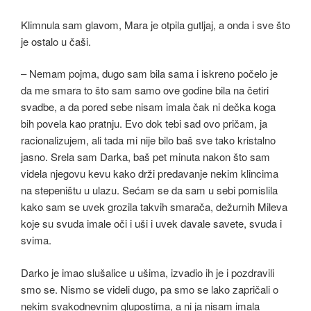
Klimnula sam glavom, Mara je otpila gutljaj, a onda i sve što
je ostalo u čaši.
– Nemam pojma, dugo sam bila sama i iskreno počelo je
da me smara to što sam samo ove godine bila na četiri
svadbe, a da pored sebe nisam imala čak ni dečka koga
bih povela kao pratnju. Evo dok tebi sad ovo pričam, ja
racionalizujem, ali tada mi nije bilo baš sve tako kristalno
jasno. Srela sam Darka, baš pet minuta nakon što sam
videla njegovu kevu kako drži predavanje nekim klincima
na stepeništu u ulazu. Sećam se da sam u sebi pomislila
kako sam se uvek grozila takvih smarača, dežurnih Mileva
koje su svuda imale oči i uši i uvek davale savete, svuda i
svima.
Darko je imao slušalice u ušima, izvadio ih je i pozdravili
smo se. Nismo se videli dugo, pa smo se lako zapričali o
nekim svakodnevnim glupostima, a ni ja nisam imala