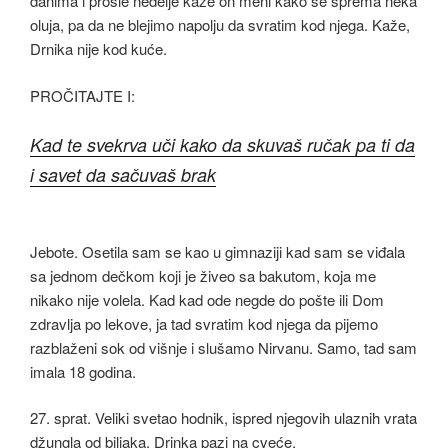
danima i prošle nedelje kaže on meni kako se sprema neka
oluja, pa da ne blejimo napolju da svratim kod njega. Kaže,
Drnika nije kod kuće.
PROČITAJTE I:
Kad te svekrva uči kako da skuvaš ručak pa ti da
i savet da sačuvaš brak
Jebote. Osetila sam se kao u gimnaziji kad sam se viđala
sa jednom dečkom koji je živeo sa bakutom, koja me
nikako nije volela. Kad kad ode negde do pošte ili Dom
zdravlja po lekove, ja tad svratim kod njega da pijemo
razblaženi sok od višnje i slušamo Nirvanu. Samo, tad sam
imala 18 godina.
27. sprat. Veliki svetao hodnik, ispred njegovih ulaznih vrata
džungla od biljaka. Drinka pazi na cveće.