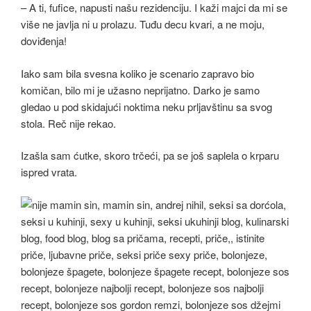
– A ti, fufice, napusti našu rezidenciju. I kaži majci da mi se
više ne javlja ni u prolazu. Tuđu decu kvari, a ne moju,
doviđenja!
Iako sam bila svesna koliko je scenario zapravo bio
komičan, bilo mi je užasno neprijatno. Darko je samo
gledao u pod skidajući noktima neku prljavštinu sa svog
stola. Reč nije rekao.
Izašla sam ćutke, skoro trčeći, pa se još saplela o krparu
ispred vrata.