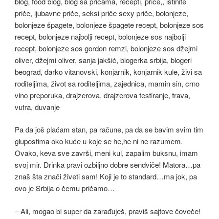
Pa da još plaćam stan, pa račune, pa da se bavim svim tim
glupostima oko kuće u koje se he,he ni ne razumem.
Ovako, keva sve završi, meni kul, zapalim buksnu, imam
svoj mir. Drinka pravi ozbiljno dobre sendviče! Matora…pa
znaš šta znači živeti sam! Koji je to standard…ma jok, pa
ovo je Srbija o čemu pričamo…
– Ali, mogao bi super da zarađuješ, praviš sajtove čoveče!