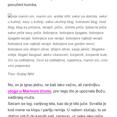
povučeni komša.
Foto: Andrej Nihil
No, on je igrao jednu, ne baš tako važnu, ali zanimljivu
ulogu u Marinom životu
, pre nego što je upoznala Božu,
sadšnjeg muža.
Sećam se tog, varljivog leta, kao da je bilo juče. Svratila je
kod mene na klopu i partiju remija. U našem slučaju, to se
obično oduži do kasnih sati, naravno, uz neke jake priče.