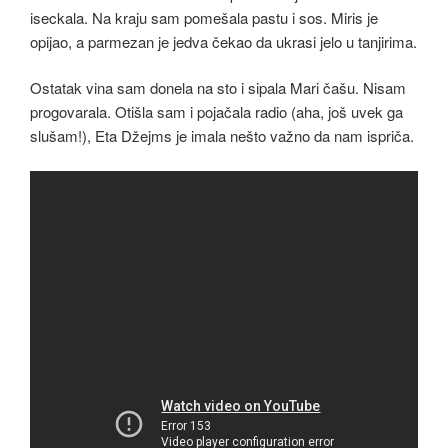
iseckala. Na kraju sam pomešala pastu i sos. Miris je
opijao, a parmezan je jedva čekao da ukrasi jelo u tanjirima.
Ostatak vina sam donela na sto i sipala Mari čašu. Nisam
progovarala. Otišla sam i pojačala radio (aha, još uvek ga
slušam!), Eta Džejms je imala nešto važno da nam ispriča.