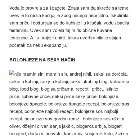
Voda je provrela za špagete. Znala sam da skreće sa teme,
uvek je to radila kad joj je zbog nečega neprijatno. Iskulirala
sam priču i došunjala se do kuhinje i u ključalu vodu ubacila
testeninu. Uvek sam volela taj miris obične kuvane
testenine. A i u mojoj kuhinji, takva uvertira bila je sjajan
početak za neku ekspanziju.
BOLONJEZE NA SEXY NAČIN