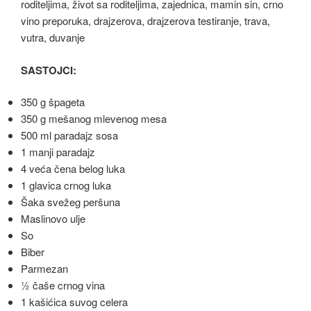
SASTOJCI:
350 g špageta
350 g mešanog mlevenog mesa
500 ml paradajz sosa
1 manji paradajz
4 veća čena belog luka
1 glavica crnog luka
Šaka svežeg peršuna
Maslinovo ulje
So
Biber
Parmezan
½ čaše crnog vina
1 kašićica suvog celera