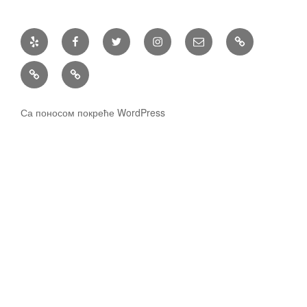
Yelp
Facebook
Twitter
Instagram
Email
Recepti
Priče
Spicy
preporuka
Са поносом покреће WordPress