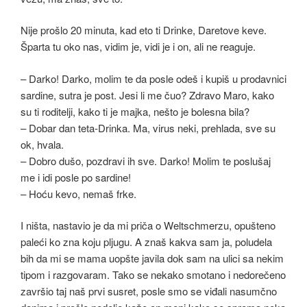
Nije prošlo 20 minuta, kad eto ti Drinke, Daretove keve.
Šparta tu oko nas, vidim je, vidi je i on, ali ne reaguje.
– Darko! Darko, molim te da posle odeš i kupiš u prodavnici
sardine, sutra je post. Jesi li me čuo? Zdravo Maro, kako
su ti roditelji, kako ti je majka, nešto je bolesna bila?
– Dobar dan teta-Drinka. Ma, virus neki, prehlada, sve su
ok, hvala.
– Dobro dušo, pozdravi ih sve. Darko! Molim te poslušaj
me i idi posle po sardine!
– Hoću kevo, nemaš frke.
I ništa, nastavio je da mi priča o Weltschmerzu, opušteno
paleći ko zna koju pljugu. A znaš kakva sam ja, poludela
bih da mi se mama uopšte javila dok sam na ulici sa nekim
tipom i razgovaram. Tako se nekako smotano i nedorečeno
završio taj naš prvi susret, posle smo se viđali nasumčno