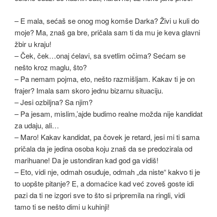
– E mala, sećaš se onog mog komše Darka? Živi u kuli do
moje? Ma, znaš ga bre, pričala sam ti da mu je keva glavni
žbir u kraju!
– Ček, ček…onaj ćelavi, sa svetlim očima? Sećam se
nešto kroz maglu, što?
– Pa nemam pojma, eto, nešto razmišljam. Kakav ti je on
frajer? Imala sam skoro jednu bizarnu situaciju.
– Jesi ozbiljna? Sa njim?
– Pa jesam, mislim,’ajde budimo realne možda nije kandidat
za udaju, ali…
– Maro! Kakav kandidat, pa čovek je retard, jesi mi ti sama
pričala da je jedina osoba koju znaš da se predozirala od
marihuane! Da je ustondiran kad god ga vidiš!
– Eto, vidi nje, odmah osuđuje, odmah „da niste“ kakvo ti je
to uopšte pitanje? E, a domaćice kad već zoveš goste idi
pazi da ti ne izgori sve to što si pripremila na ringli, vidi
tamo ti se nešto dimi u kuhinji!