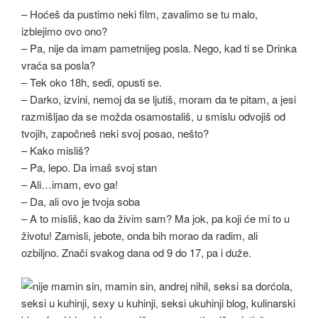
– Hoćeš da pustimo neki film, zavalimo se tu malo,
izblejimo ovo ono?
– Pa, nije da imam pametnijeg posla. Nego, kad ti se Drinka
vraća sa posla?
– Tek oko 18h, sedi, opusti se.
– Darko, izvini, nemoj da se ljutiš, moram da te pitam, a jesi
razmišljao da se možda osamostališ, u smislu odvojiš od
tvojih, započneš neki svoj posao, nešto?
– Kako misliš?
– Pa, lepo. Da imaš svoj stan
– Ali…imam, evo ga!
– Da, ali ovo je tvoja soba
– A to misliš, kao da živim sam? Ma jok, pa koji će mi to u
životu! Zamisli, jebote, onda bih morao da radim, ali
ozbiljno. Znači svakog dana od 9 do 17, pa i duže.