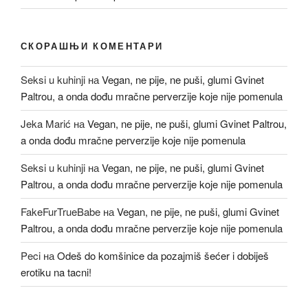
СКОРАШЊИ КОМЕНТАРИ
Seksi u kuhinji
на
Vegan, ne pije, ne puši, glumi Gvinet
Paltrou, a onda dođu mračne perverzije koje nije pomenula
Jeka Marić
на
Vegan, ne pije, ne puši, glumi Gvinet Paltrou,
a onda dođu mračne perverzije koje nije pomenula
Seksi u kuhinji
на
Vegan, ne pije, ne puši, glumi Gvinet
Paltrou, a onda dođu mračne perverzije koje nije pomenula
FakeFurTrueBabe
на
Vegan, ne pije, ne puši, glumi Gvinet
Paltrou, a onda dođu mračne perverzije koje nije pomenula
Peci
на
Odeš do komšinice da pozajmiš šećer i dobiješ
erotiku na tacni!