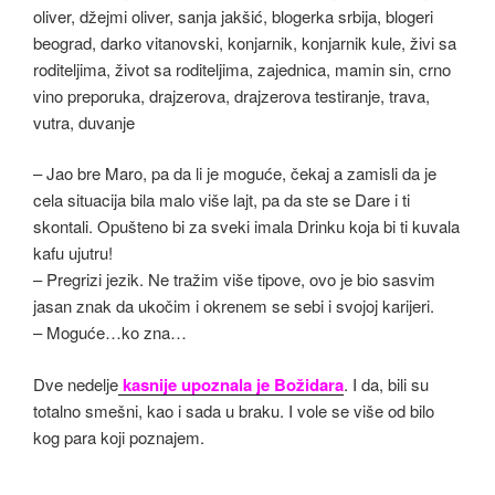
– Jao bre Maro, pa da li je moguće, čekaj a zamisli da je
cela situacija bila malo više lajt, pa da ste se Dare i ti
skontali. Opušteno bi za sveki imala Drinku koja bi ti kuvala
kafu ujutru!
– Pregrizi jezik. Ne tražim više tipove, ovo je bio sasvim
jasan znak da ukočim i okrenem se sebi i svojoj karijeri.
– Moguće…ko zna…
Dve nedelje
kasnije upoznala je Božidara
. I da, bili su
totalno smešni, kao i sada u braku. I vole se više od bilo
kog para koji poznajem.