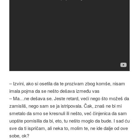
– Izvini, ako si osetila da te prozivam zbog komše, nisam
imala pojma da se nešto dešava između vas
– Ma…ne dešava se. Jeste retard, veći nego što možeš da
zamisliš, nego sam se ja istripovala. Čak, znaš ne bi mi
smetalo da smo se kresnuli ili nešto, već činjenica da sam
uopšte pomislila da bi, eto, tu nešto moglo da bude. I sad ću
sve da ti ispričam, ali neka to, molim te, ne ide dalje od ove
sobe, ok?