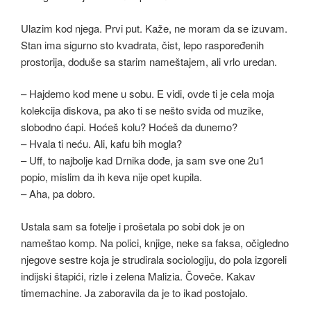
Ulazim kod njega. Prvi put. Kaže, ne moram da se izuvam.
Stan ima sigurno sto kvadrata, čist, lepo raspoređenih
prostorija, doduše sa starim nameštajem, ali vrlo uredan.
– Hajdemo kod mene u sobu. E vidi, ovde ti je cela moja
kolekcija diskova, pa ako ti se nešto sviđa od muzike,
slobodno ćapi. Hoćeš kolu? Hoćeš da dunemo?
– Hvala ti neću. Ali, kafu bih mogla?
– Uff, to najbolje kad Drnika dođe, ja sam sve one 2u1
popio, mislim da ih keva nije opet kupila.
– Aha, pa dobro.
Ustala sam sa fotelje i prošetala po sobi dok je on
nameštao komp. Na polici, knjige, neke sa faksa, očigledno
njegove sestre koja je strudirala sociologiju, do pola izgoreli
indijski štapići, rizle i zelena Malizia. Čoveče. Kakav
timemachine. Ja zaboravila da je to ikad postojalo.