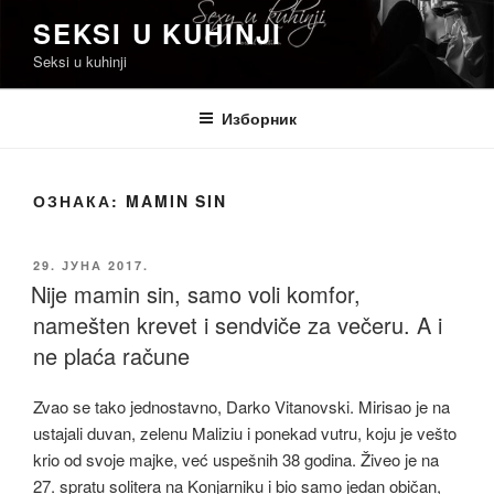
Скочи
SEKSI U KUHINJI
на
Seksi u kuhinji
садржај
Изборник
ОЗНАКА:
MAMIN SIN
ОБЈАВЉЕНО
29. ЈУНА 2017.
Nije mamin sin, samo voli komfor,
namešten krevet i sendviče za večeru. A i
ne plaća račune
Zvao se tako jednostavno, Darko Vitanovski. Mirisao je na
ustajali duvan, zelenu Maliziu i ponekad vutru, koju je vešto
krio od svoje majke, već uspešnih 38 godina. Živeo je na
27. spratu solitera na Konjarniku i bio samo jedan običan,