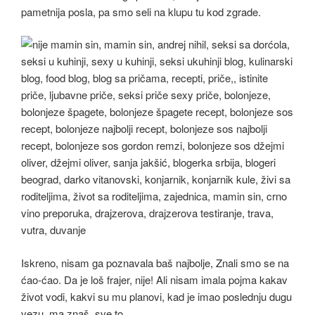
pametnija posla, pa smo seli na klupu tu kod zgrade.
Iskreno, nisam ga poznavala baš najbolje, Znali smo se na
ćao-ćao. Da je loš frajer, nije! Ali nisam imala pojma kakav
život vodi, kakvi su mu planovi, kad je imao poslednju dugu
vezu, ma znaš, sve to.