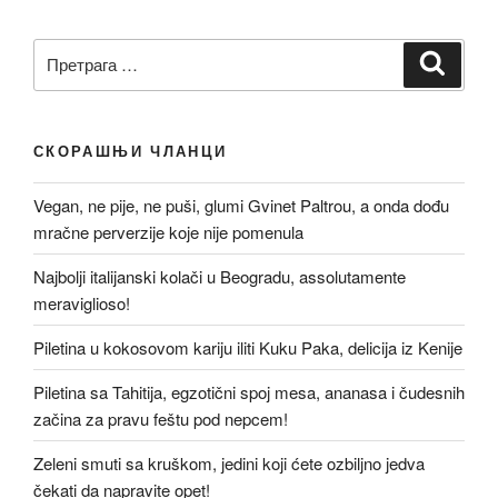
Претрага
Претр
за:
СКОРАШЊИ ЧЛАНЦИ
Vegan, ne pije, ne puši, glumi Gvinet Paltrou, a onda dođu
mračne perverzije koje nije pomenula
Najbolji italijanski kolači u Beogradu, assolutamente
meraviglioso!
Piletina u kokosovom kariju iliti Kuku Paka, delicija iz Kenije
Piletina sa Tahitija, egzotični spoj mesa, ananasa i čudesnih
začina za pravu feštu pod nepcem!
Zeleni smuti sa kruškom, jedini koji ćete ozbiljno jedva
čekati da napravite opet!