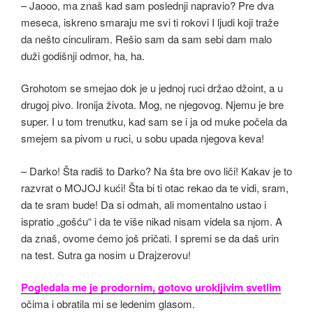
– Jaooo, ma znaš kad sam poslednji napravio? Pre dva
meseca, iskreno smaraju me svi ti rokovi I ljudi koji traže
da nešto cinculiram. Rešio sam da sam sebi dam malo
duži godišnji odmor, ha, ha.
Grohotom se smejao dok je u jednoj ruci držao džoint, a u
drugoj pivo. Ironija života. Mog, ne njegovog. Njemu je bre
super. I u tom trenutku, kad sam se i ja od muke počela da
smejem sa pivom u ruci, u sobu upada njegova keva!
– Darko! Šta radiš to Darko? Na šta bre ovo liči! Kakav je to
razvrat o MOJOJ kući! Šta bi ti otac rekao da te vidi, sram,
da te sram bude! Da si odmah, ali momentalno ustao i
ispratio „gošću“ i da te više nikad nisam videla sa njom. A
da znaš, ovome ćemo još pričati. I spremi se da daš urin
na test. Sutra ga nosim u Drajzerovu!
Pogledala me je prodornim, gotovo urokljivim svetlim
očima i obratila mi se ledenim glasom.