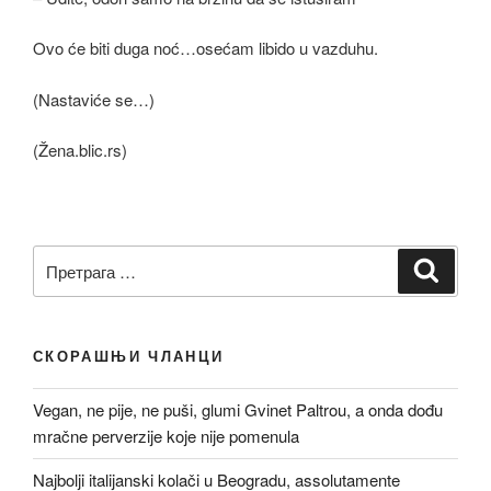
Ovo će biti duga noć…osećam libido u vazduhu.
(Nastaviće se…)
(Žena.blic.rs)
Претрага
Претр
за:
СКОРАШЊИ ЧЛАНЦИ
Vegan, ne pije, ne puši, glumi Gvinet Paltrou, a onda dođu
mračne perverzije koje nije pomenula
Najbolji italijanski kolači u Beogradu, assolutamente