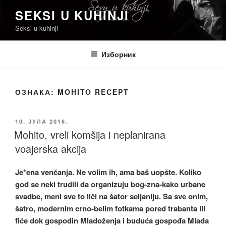
Скочи
SEKSI U KUHINJI
на
Seksi u kuhinji
садржај
Изборник
ОЗНАКА:
MOHITO RECEPT
ОБЈАВЉЕНО
10. ЈУЛА 2016.
Mohito, vreli komšija i neplanirana
voajerska akcija
Je*ena venčanja. Ne volim ih, ama baš uopšte. Koliko
god se neki trudili da organizuju bog-zna-kako urbane
svadbe, meni sve to liči na šator seljaniju. Sa sve onim,
šatro, modernim crno-belim fotkama pored trabanta ili
fiće dok gospodin Mladoženja i buduća gospođa Mlada