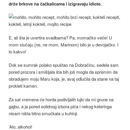
drže brkove na čačkalicama i izigravaju idiote.
E, ali šta je uvertira svadbama? Pa, momačko veče! U
mom slučaju (ne, ne mom, Marinom) bilo je u devojačko. I
to kakvo!
Dok se sumrak polako spuštao na Dobračinu, sedela sam
pored prozora i smišljala šta bih još mogla da spremim da
obradujem moju Maru koja, je, avaj odlučila da stane na taj
prokleti kamen.
Za sat vremena će horda podivljalih lujki da mi grune na
gajbu, a ja pored solidnog izbora pića i nekog keteringa
nisam ništa bitno smućkala u kuhinji.
’Alo, alkohol!