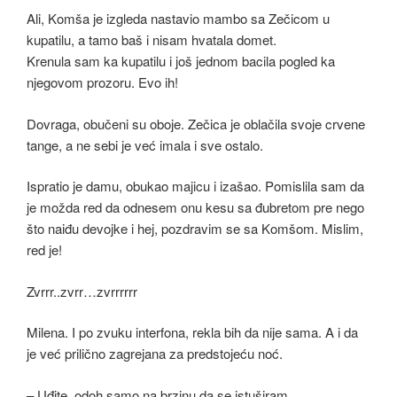
Ali, Komša je izgleda nastavio mambo sa Zečicom u
kupatilu, a tamo baš i nisam hvatala domet.
Krenula sam ka kupatilu i još jednom bacila pogled ka
njegovom prozoru. Evo ih!
Dovraga, obučeni su oboje. Zečica je oblačila svoje crvene
tange, a ne sebi je već imala i sve ostalo.
Ispratio je damu, obukao majicu i izašao. Pomislila sam da
je možda red da odnesem onu kesu sa đubretom pre nego
što naiđu devojke i hej, pozdravim se sa Komšom. Mislim,
red je!
Zvrrr..zvrr…zvrrrrrr
Milena. I po zvuku interfona, rekla bih da nije sama. A i da
je već prilično zagrejana za predstojeću noć.
– Uđite, odoh samo na brzinu da se istuširam