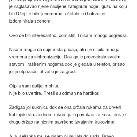
je naglašavao njene nauljene zategnute noge i guzu na koju
bi i Džej Lo bila ljubomorna, ušetala je i bukvalno
izdominirala scenom.
Ovo će biti interesantno, pomislih. I nisam mnogo pogrešila.
Nisam mogla da čujem šta pričaju, ali nije ni bilo mnogo
vremena za sinhronizaciju. Dok ga je provocirala svojim
stavom i raširenim nogama dok je gledala u telefon, prišao
joj je otpozadi i uhvatio je za grudi.
Otpila sam gutljaj mohita.
Nije bilo uvertire. Prešli su odmah na hardkor.
Zadigao joj suknjicu dok se ona držala rukama za drveni
kuhinjski sto. Jednom rukom ju je povukao za kosu, dok je
drugu držao na njenim savršeno izvajanim kukovima.
A ja, seljanka mu se nisam ni javljala do sada. Bravo