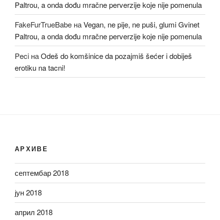
Paltrou, a onda dođu mračne perverzije koje nije pomenula
FakeFurTrueBabe
на
Vegan, ne pije, ne puši, glumi Gvinet
Paltrou, a onda dođu mračne perverzije koje nije pomenula
Peci
на
Odeš do komšinice da pozajmiš šećer i dobiješ
erotiku na tacni!
АРХИВЕ
септембар 2018
јун 2018
април 2018