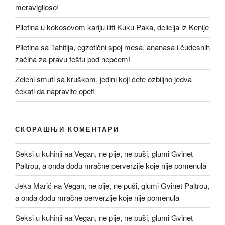
meraviglioso!
Piletina u kokosovom kariju iliti Kuku Paka, delicija iz Kenije
Piletina sa Tahitija, egzotični spoj mesa, ananasa i čudesnih
začina za pravu feštu pod nepcem!
Zeleni smuti sa kruškom, jedini koji ćete ozbiljno jedva
čekati da napravite opet!
СКОРАШЊИ КОМЕНТАРИ
Seksi u kuhinji
на
Vegan, ne pije, ne puši, glumi Gvinet
Paltrou, a onda dođu mračne perverzije koje nije pomenula
Jeka Marić
на
Vegan, ne pije, ne puši, glumi Gvinet Paltrou,
a onda dođu mračne perverzije koje nije pomenula
Seksi u kuhinji
на
Vegan, ne pije, ne puši, glumi Gvinet