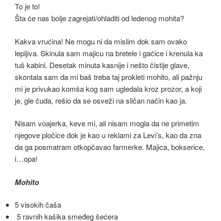
To je to!
Šta će nas bolje zagrejati/ohladiti od ledenog mohita?
Kakva vrućina! Ne mogu ni da mislim dok sam ovako
lepljiva. Skinula sam majicu na bretele i gaćice i krenula ka
tuš kabini. Desetak minuta kasnije i nešto čistije glave,
skontala sam da mi baš treba taj prokleti mohito, ali pažnju
mi je privukao komša kog sam ugledala kroz prozor, a koji
je, gle čuda, rešio da se osveži na sličan način kao ja.
Nisam voajerka, keve mi, ali nisam mogla da ne primetim
njegove pločice dok je kao u reklami za Levi’s, kao da zna
da ga posmatram otkopčavao farmerke. Majica, bokserice,
i…opa!
Mohito
5 visokih čaša
5 ravnih kašika smeđeg šećera