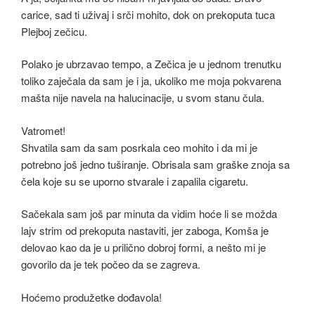
carice, sad ti uživaj i srči mohito, dok on prekoputa tuca
Plejboj zečicu.
Polako je ubrzavao tempo, a Zečica je u jednom trenutku
toliko zaječala da sam je i ja, ukoliko me moja pokvarena
mašta nije navela na halucinacije, u svom stanu čula.
Vatromet!
Shvatila sam da sam posrkala ceo mohito i da mi je
potrebno još jedno tuširanje. Obrisala sam graške znoja sa
čela koje su se uporno stvarale i zapalila cigaretu.
Sačekala sam još par minuta da vidim hoće li se možda
lajv strim od prekoputa nastaviti, jer zaboga, Komša je
delovao kao da je u prilično dobroj formi, a nešto mi je
govorilo da je tek počeo da se zagreva.
Hoćemo produžetke dođavola!