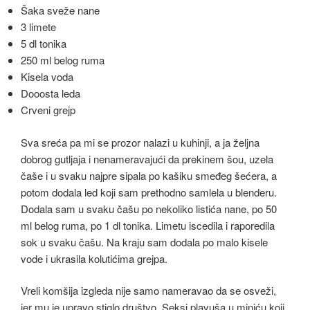
Šaka sveže nane
3 limete
5 dl tonika
250 ml belog ruma
Kisela voda
Dooosta leda
Crveni grejp
Sva sreća pa mi se prozor nalazi u kuhinji, a ja željna
dobrog gutljaja i nenameravajući da prekinem šou, uzela
čaše i u svaku najpre sipala po kašiku smeđeg šećera, a
potom dodala led koji sam prethodno samlela u blenderu.
Dodala sam u svaku čašu po nekoliko listića nane, po 50
ml belog ruma, po 1 dl tonika. Limetu iscedila i raporedila
sok u svaku čašu. Na kraju sam dodala po malo kisele
vode i ukrasila kolutićima grejpa.
Vreli komšija izgleda nije samo nameravao da se osveži,
jer mu je upravo stiglo društvo. Seksi plavuša u miniću koji