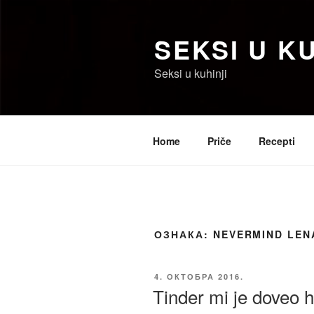
Скочи
на
SEKSI U KU
садржај
Seksi u kuhinji
Home
Priče
Recepti
ОЗНАКА:
NEVERMIND LEN
ОБЈАВЉЕНО
4. ОКТОБРА 2016.
Tinder mi je doveo h