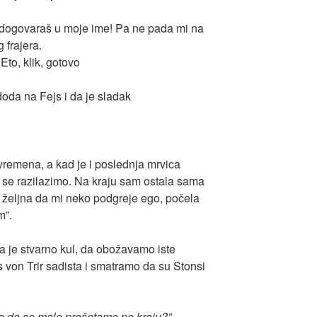
dogovaraš u moje ime! Pa ne pada mi na
 frajera.
Eto, klik, gotovo
oda na Fejs i da je sladak
vremena, a kad je i poslednja mrvica
 se razilazimo. Na kraju sam ostala sama
i željna da mi neko podgreje ego, počela
m”.
 je stvarno kul, da obožavamo iste
s von Trir sadista i smatramo da su Stonsi
ta da se malo prošetamo po kraju?”