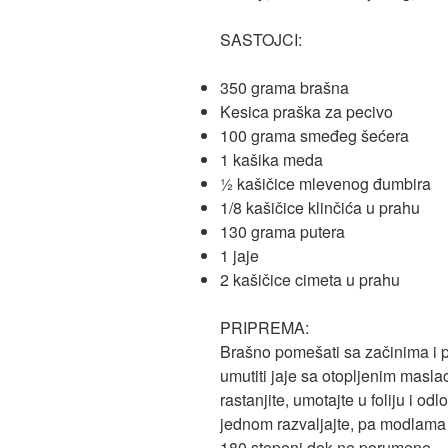
SASTOJCI:
350 grama brašna
Kesica praška za pecivo
100 grama smeđeg šećera
1 kašika meda
½ kašičice mlevenog đumbira
1/8 kašičice klinčića u prahu
130 grama putera
1 jaje
2 kašičice cimeta u prahu
PRIPREMA:
Brašno pomešati sa začinima i
umutiti jaje sa otopljenim masla
rastanjite, umotajte u foliju i odl
jednom razvaljajte, pa modlama v
180 stepeni dok ne porumene.