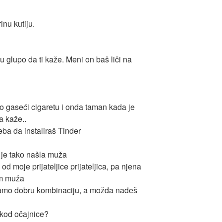
nu kutiju.
u glupo da ti kaže. Meni on baš liči na
o gaseći cigaretu i onda taman kada je
a kaže..
reba da instaliraš Tinder
a je tako našla muža
od moje prijateljice prijateljica, pa njena
im muža
mo dobru kombinaciju, a možda nađeš
-kod očajnice?