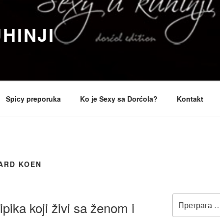
HINJI
Spicy preporuka
Ko je Sexy sa Dorćola?
Kontakt
ARD KOEN
Претрага
ipika koji živi sa ženom i
за: