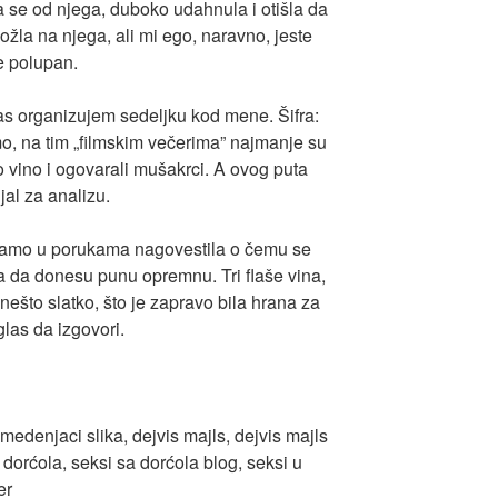
la se od njega, duboko udahnula i otišla da
ožla na njega, ali mi ego, naravno, jeste
je polupan.
s organizujem sedeljku kod mene. Šifra:
, na tim „filmskim večerima” najmanje su
lo vino i ogovarali mušakrci. A ovog puta
jal za analizu.
m samo u porukama nagovestila o čemu se
ba da donesu punu opremnu. Tri flaše vina,
nešto slatko, što je zapravo bila hrana za
glas da izgovori.