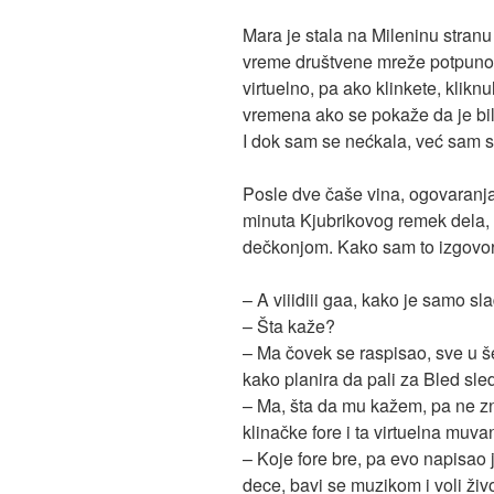
Mara je stala na Mileninu stranu
vreme društvene mreže potpuno
virtuelno, pa ako klinkete, klikn
vremena ako se pokaže da je bil
I dok sam se nećkala, već sam sk
Posle dve čaše vina, ogovaranj
minuta Kjubrikovog remek dela
dečkonjom. Kako sam to izgovoril
– A viiidiii gaa, kako je samo sl
– Šta kaže?
– Ma čovek se raspisao, sve u š
kako planira da pali za Bled sle
– Ma, šta da mu kažem, pa ne zn
klinačke fore i ta virtuelna muva
– Koje fore bre, pa evo napisao
dece, bavi se muzikom i voli živo