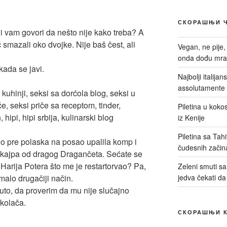
СКОРАШЊИ 
i vam govori da nešto nije kako treba? A
ć smazali oko dvojke. Nije baš čest, ali
Vegan, ne pije,
.
onda dođu mrač
 kada se javi.
Najbolji italija
assolutamente 
Piletina u kokos
iz Kenije
Piletina sa Tah
no pre polaska na posao upalila komp i
čudesnih začin
 skajpa od dragog Dragančeta. Sećate se
arija Potera što me je restartorvao? Pa,
Zeleni smuti sa 
malo drugačiji način.
jedva čekati da
to, da proverim da mu nije slučajno
kolača.
СКОРАШЊИ 