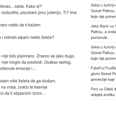
Seksi u kuhinji
čekivao…sada. Kako si?
Gvinet Paltrou
razbudila, pijuckam prvu jutarnju. Ti? Ima
koje nije pome
ram nešto da ti kažem
Jeka Marić
на
Paltrou, a onda
u i odmah sipam nešto žešće?
pomenula
Seksi u kuhinji
Gvinet Paltrou
 nije bilo planirano. Znamo se jako dugo,
koje nije pome
s nije moglo da predvidi. Ovakav epilog,
potisnute emocije i…
FakeFurTrueB
glumi Gvinet P
perverzije koje
isam više želela da ga slušam.
 na vrata, zvaću te kasnije
Peci
на
Odeš d
mo da ti objasnim! Izvini…
dobiješ erotiku 