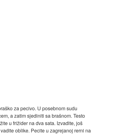
 praško za pecivo. U posebnom sudu
cem, a zatim sjediniti sa brašnom. Testo
ožite u frižider na dva sata. Izvadite, još
adite oblike. Pecite u zagrejanoj rerni na