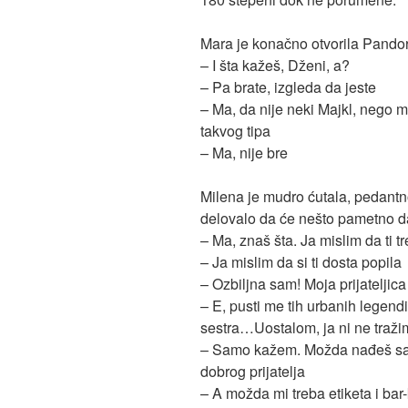
Mara je konačno otvorila Pandori
– I šta kažeš, Dženi, a?
– Pa brate, izgleda da jeste
– Ma, da nije neki Majkl, nego m
takvog tipa
– Ma, nije bre
Milena je mudro ćutala, pedantn
delovalo da će nešto pametno d
– Ma, znaš šta. Ja mislim da ti t
– Ja mislim da si ti dosta popila
– Ozbiljna sam! Moja prijateljic
– E, pusti me tih urbanih legendi 
sestra…Uostalom, ja ni ne traž
– Samo kažem. Možda nađeš sa
dobrog prijatelja
– A možda mi treba etiketa i bar