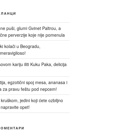
ЧЛАНЦИ
 ne puši, glumi Gvinet Paltrou, a
ne perverzije koje nije pomenula
nski kolači u Beogradu,
meraviglioso!
ovom kariju iliti Kuku Paka, delicija
itija, egzotični spoj mesa, ananasa i
a za pravu feštu pod nepcem!
kruškom, jedini koji ćete ozbiljno
 napravite opet!
КОМЕНТАРИ