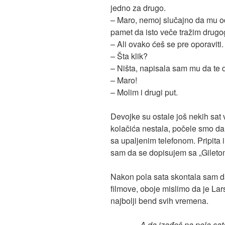
jedno za drugo.
– Maro, nemoj slučajno da mu o
pamet da isto veče tražim drugog
– Ali ovako ćeš se pre oporaviti. 
– Šta klik?
– Ništa, napisala sam mu da te d
– Maro!
– Molim i drugi put.
Devojke su ostale još nekih sat 
kolačića nestala, počele smo da
sa upaljenim telefonom. Pripita 
sam da se dopisujem sa „Gileto
Nakon pola sata skontala sam da
filmove, oboje mislimo da je Lar
najbolji bend svih vremena.
„A da izađeš na pola sa