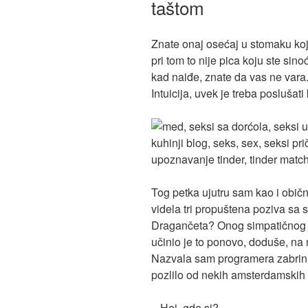
taštom
Znate onaj osećaj u stomaku koj
pri tom to nije pica koju ste sino
kad naiđe, znate da vas ne vara
Intuicija, uvek je treba poslušati
Tog petka ujutru sam kao i obič
videla tri propuštena poziva sa
Dragančeta? Onog simpatičnog H
učinio je to ponovo, doduše, na 
Nazvala sam programera zabrinu
pozlilo od nekih amsterdamskih 
– Hej, gde si?