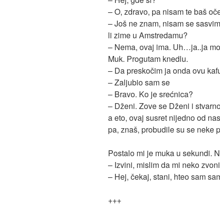
– O, zdravo, pa nisam te baš o
– Još ne znam, nisam se sasvim 
li zime u Amstredamu?
– Nema, ovaj ima. Uh…ja..ja mo
Muk. Progutam knedlu.
– Da preskočim ja onda ovu kaf
– Zaljubio sam se
– Bravo. Ko je srećnica?
– Dženi. Zove se Dženi i stvarno
a eto, ovaj susret nijedno od na
pa, znaš, probudile su se neke 
Postalo mi je muka u sekundi. N
– Izvini, mislim da mi neko zvoni
– Hej, čekaj, stani, hteo sam sa
+++