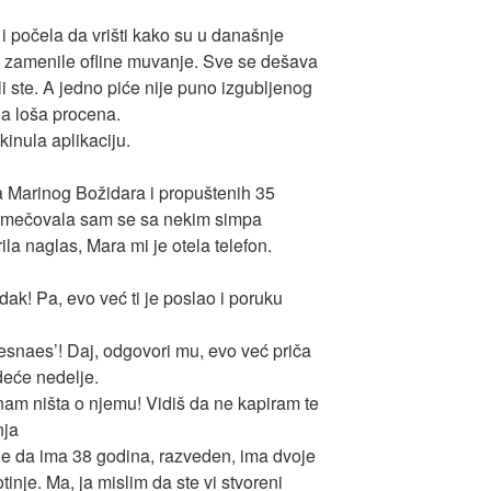
 i počela da vrišti kako su u današnje
 zamenile ofline muvanje. Sve se dešava
uli ste. A jedno piće nije puno izgubljenog
a loša procena.
inula aplikaciju.
a Marinog Božidara i propuštenih 35
, mečovala sam se sa nekim simpa
a naglas, Mara mi je otela telefon.
adak! Pa, evo već ti je poslao i poruku
esnaes’! Daj, odgovori mu, evo već priča
deće nedelje.
am ništa o njemu! Vidiš da ne kapiram te
nja
 je da ima 38 godina, razveden, ima dvoje
tinje. Ma, ja mislim da ste vi stvoreni