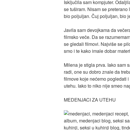
Isključila sam kompjuter. Odalji
se tuširam. Nisam se preterano l
bio poljuljan. Čuj poljuljan, bio 
Javila sam devojkama da večera
filmsko veče. Da se razumemamo
se gledali filmovi. Najviše se pi
smo i te kako imale dobar materi
Milena je stigla prva. Iako sa
radi, one su dobro znale da tre
filmove koje nećemo pogledati i 
utehu. Iako to niko nije smeo na
MEDENJACI ZA UTEHU