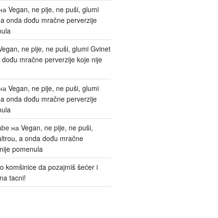
на
Vegan, ne pije, ne puši, glumi
, a onda dođu mračne perverzije
nula
Vegan, ne pije, ne puši, glumi Gvinet
 dođu mračne perverzije koje nije
на
Vegan, ne pije, ne puši, glumi
, a onda dođu mračne perverzije
nula
abe
на
Vegan, ne pije, ne puši,
altrou, a onda dođu mračne
 nije pomenula
o komšinice da pozajmiš šećer i
na tacni!