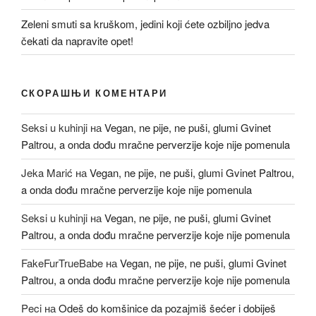
Zeleni smuti sa kruškom, jedini koji ćete ozbiljno jedva
čekati da napravite opet!
СКОРАШЊИ КОМЕНТАРИ
Seksi u kuhinji
на
Vegan, ne pije, ne puši, glumi Gvinet
Paltrou, a onda dođu mračne perverzije koje nije pomenula
Jeka Marić
на
Vegan, ne pije, ne puši, glumi Gvinet Paltrou,
a onda dođu mračne perverzije koje nije pomenula
Seksi u kuhinji
на
Vegan, ne pije, ne puši, glumi Gvinet
Paltrou, a onda dođu mračne perverzije koje nije pomenula
FakeFurTrueBabe
на
Vegan, ne pije, ne puši, glumi Gvinet
Paltrou, a onda dođu mračne perverzije koje nije pomenula
Peci
на
Odeš do komšinice da pozajmiš šećer i dobiješ