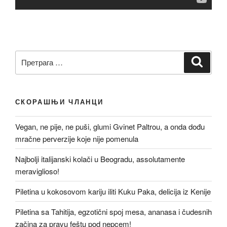
Претрага
Претр
за:
СКОРАШЊИ ЧЛАНЦИ
Vegan, ne pije, ne puši, glumi Gvinet Paltrou, a onda dođu
mračne perverzije koje nije pomenula
Najbolji italijanski kolači u Beogradu, assolutamente
meraviglioso!
Piletina u kokosovom kariju iliti Kuku Paka, delicija iz Kenije
Piletina sa Tahitija, egzotični spoj mesa, ananasa i čudesnih
začina za pravu feštu pod nepcem!