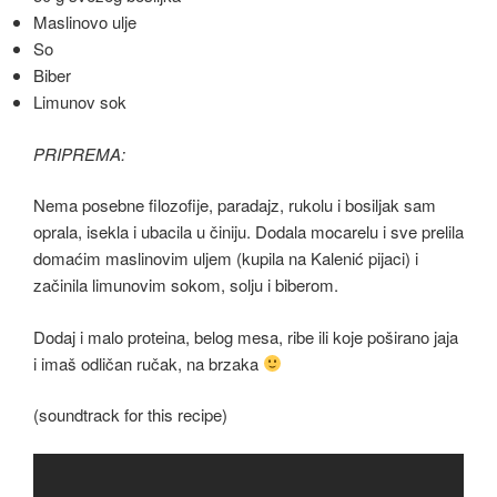
Maslinovo ulje
So
Biber
Limunov sok
PRIPREMA:
Nema posebne filozofije, paradajz, rukolu i bosiljak sam
oprala, isekla i ubacila u činiju. Dodala mocarelu i sve prelila
domaćim maslinovim uljem (kupila na Kalenić pijaci) i
začinila limunovim sokom, solju i biberom.
Dodaj i malo proteina, belog mesa, ribe ili koje poširano jaja
i imaš odličan ručak, na brzaka
(soundtrack for this recipe)