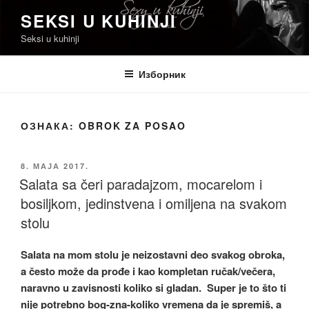
Скочи
SEKSI U KUHINJI
на
Seksi u kuhinji
садржај
Изборник
ОЗНАКА:
OBROK ZA POSAO
ОБЈАВЉЕНО
8. МАЈА 2017.
Salata sa čeri paradajzom, mocarelom i
bosiljkom, jedinstvena i omiljena na svakom
stolu
Salata na mom stolu je neizostavni deo svakog obroka,
a često može da prođe i kao kompletan ručak/večera,
naravno u zavisnosti koliko si gladan. Super je to što ti
nije potrebno bog-zna-koliko vremena da je spremiš, a