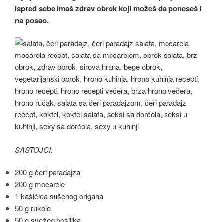
ispred sebe imaš zdrav obrok koji možeš da poneseš i
na posao.
SASTOJCI:
200 g čeri paradajza
200 g mocarele
1 kašičica sušenog origana
50 g rukole
50 g svežeg bosiljka