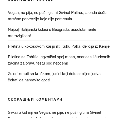
Vegan, ne pije, ne puši, glumi Gvinet Paltrou, a onda dođu
mračne perverzije koje nije pomenula
Najbolji italijanski kolači u Beogradu, assolutamente
meraviglioso!
Piletina u kokosovom kariju iliti Kuku Paka, delicija iz Kenije
Piletina sa Tahitija, egzotični spoj mesa, ananasa i čudesnih
začina za pravu feštu pod nepcem!
Zeleni smuti sa kruškom, jedini koji ćete ozbiljno jedva
čekati da napravite opet!
СКОРАШЊИ КОМЕНТАРИ
Seksi u kuhinji
на
Vegan, ne pije, ne puši, glumi Gvinet