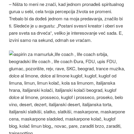
– Ništa to meni ne znači, kad jednom pronađeš spiritualnog
gurua u sebi, cela tvoja percepcija života se promeni.
Trebalo bi da dođeš jednom na moja predavanja, značilo bi
ti. Sledeće je u avgustu: „Postani svesni kreator i oberi sve
pare sveta sa drveća“, veliko je interesovanje već sada. E,
izvini samo na sekund, odmah se vraćam.