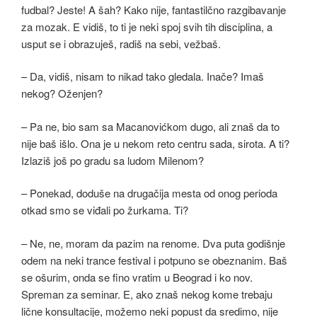
fudbal? Jeste! A šah? Kako nije, fantastilčno razgibavanje
za mozak. E vidiš, to ti je neki spoj svih tih disciplina, a
usput se i obrazuješ, radiš na sebi, vežbaš.
– Da, vidiš, nisam to nikad tako gledala. Inače? Imaš
nekog? Oženjen?
– Pa ne, bio sam sa Macanovićkom dugo, ali znaš da to
nije baš išlo. Ona je u nekom reto centru sada, sirota. A ti?
Izlaziš još po gradu sa ludom Milenom?
– Ponekad, doduše na drugačija mesta od onog perioda
otkad smo se viđali po žurkama. Ti?
– Ne, ne, moram da pazim na renome. Dva puta godišnje
odem na neki trance festival i potpuno se obeznanim. Baš
se ošurim, onda se fino vratim u Beograd i ko nov.
Spreman za seminar. E, ako znaš nekog kome trebaju
lične konsultacije, možemo neki popust da sredimo, nije