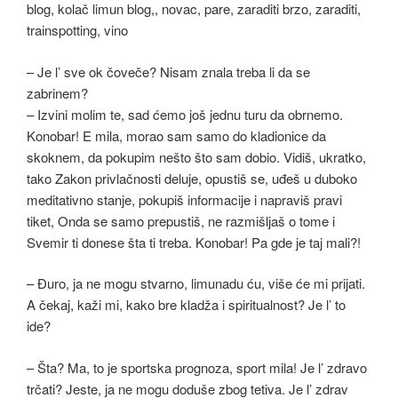
– Je l’ sve ok čoveče? Nisam znala treba li da se
zabrinem?
– Izvini molim te, sad ćemo još jednu turu da obrnemo.
Konobar! E mila, morao sam samo do kladionice da
skoknem, da pokupim nešto što sam dobio. Vidiš, ukratko,
tako Zakon privlačnosti deluje, opustiš se, uđeš u duboko
meditativno stanje, pokupiš informacije i napraviš pravi
tiket, Onda se samo prepustiš, ne razmišljaš o tome i
Svemir ti donese šta ti treba. Konobar! Pa gde je taj mali?!
– Đuro, ja ne mogu stvarno, limunadu ću, više će mi prijati.
A čekaj, kaži mi, kako bre kladža i spiritualnost? Je l’ to
ide?
– Šta? Ma, to je sportska prognoza, sport mila! Je l’ zdravo
trčati? Jeste, ja ne mogu doduše zbog tetiva. Je l’ zdrav