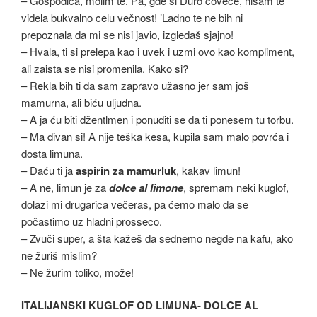
– Gospođica, molim te. Pa, gde si Đuro čoveče, nisam te
videla bukvalno celu večnost! ’Ladno te ne bih ni
prepoznala da mi se nisi javio, izgledaš sjajno!
– Hvala, ti si prelepa kao i uvek i uzmi ovo kao kompliment,
ali zaista se nisi promenila. Kako si?
– Rekla bih ti da sam zapravo užasno jer sam još
mamurna, ali biću uljudna.
– A ja ću biti džentlmen i ponuditi se da ti ponesem tu torbu.
– Ma divan si! A nije teška kesa, kupila sam malo povrća i
dosta limuna.
– Daću ti ja
aspirin za mamurluk
, kakav limun!
– A ne, limun je za
dolce al limone
, spremam neki kuglof,
dolazi mi drugarica večeras, pa ćemo malo da se
počastimo uz hladni prosseco.
– Zvuči super, a šta kažeš da sednemo negde na kafu, ako
ne žuriš mislim?
– Ne žurim toliko, može!
ITALIJANSKI KUGLOF OD LIMUNA- DOLCE AL