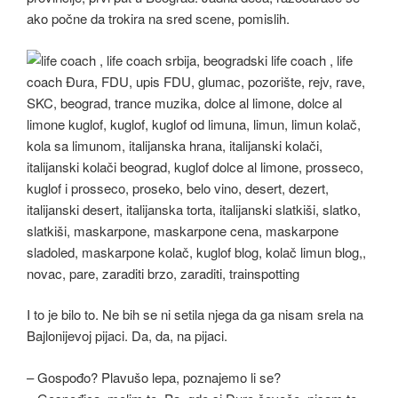
ako počne da trokira na sred scene, pomislih.
I to je bilo to. Ne bih se ni setila njega da ga nisam srela na
Bajlonijevoj pijaci. Da, da, na pijaci.
– Gospođo? Plavušo lepa, poznajemo li se?