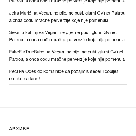
Paltrou, a onda dođu mračne perverzije koje nije pomenula
Jeka Marić
на
Vegan, ne pije, ne puši, glumi Gvinet Paltrou,
a onda dođu mračne perverzije koje nije pomenula
Seksi u kuhinji
на
Vegan, ne pije, ne puši, glumi Gvinet
Paltrou, a onda dođu mračne perverzije koje nije pomenula
FakeFurTrueBabe
на
Vegan, ne pije, ne puši, glumi Gvinet
Paltrou, a onda dođu mračne perverzije koje nije pomenula
Peci
на
Odeš do komšinice da pozajmiš šećer i dobiješ
erotiku na tacni!
АРХИВЕ