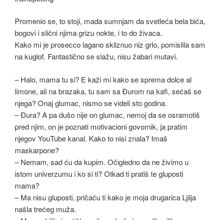
Promenio se, to stoji, mada sumnjam da svetleća bela bića,
bogovi i slični njima grizu nokte, i to do živaca.
Kako mi je prosecco lagano skliznuo niz grlo, pomislila sam
na kuglof. Fantastično se slažu, nisu žabari mutavi.
– Halo, mama tu si? E kaži mi kako se sprema dolce al
limone, ali na brazaka, tu sam sa Đurom na kafi, sećaš se
njega? Onaj glumac, nismo se videli sto godina.
– Đura? A pa dušo nije on glumac, nemoj da se osramotiš
pred njim, on je poznati motivacioni govornik, ja pratim
njegov YouTube kanal. Kako to nisi znala? Imaš
maskarpone?
– Nemam, sad ću da kupim. Očigledno da ne živimo u
istom univerzumu i ko si ti? Otkad ti pratiš te gluposti
mama?
– Ma nisu gluposti, pričaću ti kako je moja drugarica Ljilja
našla trećeg muža.