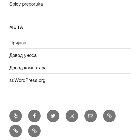
Spicy preporuka
МЕТА
Пријава
Довод уноса
Довод коментара
sr.WordPress.org
Yelp
Facebook
Twitter
Instagram
Email
Recepti
Priče
Spicy
preporuka