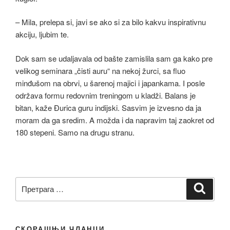
– Mila, prelepa si, javi se ako si za bilo kakvu inspirativnu
akciju, ljubim te.
Dok sam se udaljavala od bašte zamislila sam ga kako pre
velikog seminara „čisti auru“ na nekoj žurci, sa fluo
minđušom na obrvi, u šarenoj majici i japankama. I posle
održava formu redovnim treningom u kladži. Balans je
bitan, kaže Đurica guru indijski. Sasvim je izvesno da ja
moram da ga sredim. A možda i da napravim taj zaokret od
180 stepeni. Samo na drugu stranu.
Претрага
Претр
за:
СКОРАШЊИ ЧЛАНЦИ