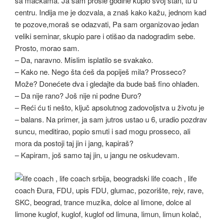
sa mačkama. Ja sam prošle godine kupio svoj stan, tu u
centru. Indija me je dozvala, a znaš kako kažu, jednom kad
te pozove,moraš se odazvati, Pa sam organizovao jedan
veliki seminar, skupio pare i otišao da nadogradim sebe.
Prosto, morao sam.
– Da, naravno. Mislim isplatilo se svakako.
– Kako ne. Nego šta ćeš da popiješ mila? Prosseco?
Može? Donećete dva i gledajte da bude baš fino ohlađen.
– Da nije rano? Još nije ni podne Đuro?
– Reći ću ti nešto, ključ apsolutnog zadovoljstva u životu je
– balans. Na primer, ja sam jutros ustao u 6, uradio pozdrav
suncu, meditirao, popio smuti i sad mogu prosseco, ali
mora da postoji taj jin i jang, kapiraš?
– Kapiram, još samo taj jin, u jangu ne oskudevam.