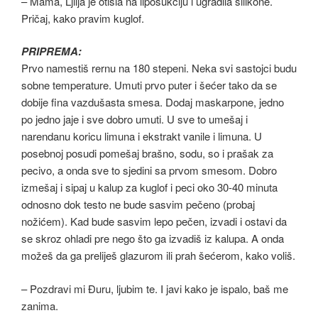
– Mama, Ljilja je otišla na liposukciju i ugradila silikone.
Pričaj, kako pravim kuglof.
PRIPREMA:
Prvo namestiš rernu na 180 stepeni. Neka svi sastojci budu
sobne temperature. Umuti prvo puter i šećer tako da se
dobije fina vazdušasta smesa. Dodaj maskarpone, jedno
po jedno jaje i sve dobro umuti. U sve to umešaj i
narendanu koricu limuna i ekstrakt vanile i limuna. U
posebnoj posudi pomešaj brašno, sodu, so i prašak za
pecivo, a onda sve to sjedini sa prvom smesom. Dobro
izmešaj i sipaj u kalup za kuglof i peci oko 30-40 minuta
odnosno dok testo ne bude sasvim pečeno (probaj
nožićem). Kad bude sasvim lepo pečen, izvadi i ostavi da
se skroz ohladi pre nego što ga izvadiš iz kalupa. A onda
možeš da ga preliješ glazurom ili prah šećerom, kako voliš.
– Pozdravi mi Đuru, ljubim te. I javi kako je ispalo, baš me
zanima.