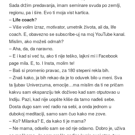
Sada držim predavanja, imam seminare svuda po zemlji,
regionu, pa i šire. Evo ti moja vist kartica.
–
Life coach
?
– Više volim izraz, motivator, umetnik života, ali da, life
coach. E, obavezno se subscribe-uj na moj YouTube kanal.
Mislim, ako možeš odmah?
– Aha, da, da naravno.
– E i kad si već tu, ako ti nije teško, lajkni mi i Facebook
page mila. E, to. I Insta, molim te!
– Baš si promenio pravac, za 180 stepeni rekla bih.
– Znaš kako, ja bih rekao da je to oduvek bilo u meni. Sva
ta ljubav Univerzuma, emocije…ma mislim da ti ne pričam
kakvu sam ekspanziju tek doživeo kad sam otputovao u
Indiju. Pazi, kad nije uopšte kliše da tamo nađeš sebe.
Dosta dugo sam već radio na sebi, a onda jednom u
dubokoj meditaciji, samo sam čuo kako me zove.
– Ko? Milanka? E, da kako ti je mama?
– Ne mama, odselio sam se od nje odavno. Dobro je, uživa