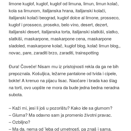
Đura! Čoveče! Nisam mu iz pristojnosti rekla da ga ne bih
prepoznala. Košuljica, ležarne pantalone od tvida i cipele,
bokte! A krenuo na pijacu lisac. Naočare i brada kao šlag
na torti, ovo uopšte ne mora da bude jedna bedna neradna
subota.
– Kaži mi, jesi li još u pozorištu? Kako ide sa glumom?
– Gluma? Ma odavno sam ja promenio životni pravac.
– Ozbiljno?
– Ma da, nema od ’leba od umetnosti, pa znaš i sama.