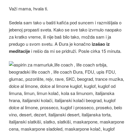
Važi mama, hvala ti.
Sedela sam tako u bašti kafića pod suncem i razmišljala o
jebenoj propasti sveta. Kako se sve tako izvrnulo naopako
za kratko vreme, ili nije baš bilo tako, možda sam i ja
predugo u svom svetu. A Đura je konačno
izašao iz
meditacije
i rešio da mi se pridruži. Posle cirka 15 minuta.