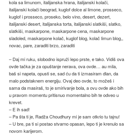
– Daj mi ruku, slobodno ispruži lepo prste, e tako. Vidiš ova
ovde tačka je za opuštanje nerava, ova ovde… au mila,
baš si napeta, opusti se, sad ću da ti izmasiram dlan, da
malo podstaknem energiju. Ovaj deo ovde, to možeš i
sama da masiraš, to je smirivanje bola, a ovu ovde ako bih
u pravom momentu pritisnuo momentalno bih te odveo u
krevet.
– E ih sad!
– Pa šta ti je, Radža Choudhury mi je sam otkrio tu tajnu!
– U bre, pa ti si postao stvarno opasan, lepo ti je krenulo sa
novom karijerom.