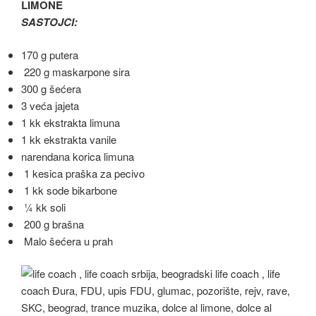
LIMONE
SASTOJCI:
170 g putera
220 g maskarpone sira
300 g šećera
3 veća jajeta
1 kk ekstrakta limuna
1 kk ekstrakta vanile
narendana korica limuna
1 kesica praška za pecivo
1 kk sode bikarbone
¼ kk soli
200 g brašna
Malo šećera u prah