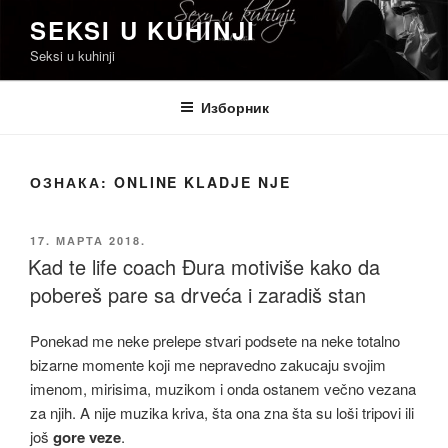
Скочи
SEKSI U KUHINJI
на
Seksi u kuhinji
садржај
Изборник
ОЗНАКА:
ONLINE KLADJE NJE
ОБЈАВЉЕНО
17. МАРТА 2018.
Kad te life coach Đura motiviše kako da
pobereš pare sa drveća i zaradiš stan
Ponekad me neke prelepe stvari podsete na neke totalno
bizarne momente koji me nepravedno zakucaju svojim
imenom, mirisima, muzikom i onda ostanem večno vezana
za njih. A nije muzika kriva, šta ona zna šta su loši tripovi ili
još
gore veze
.