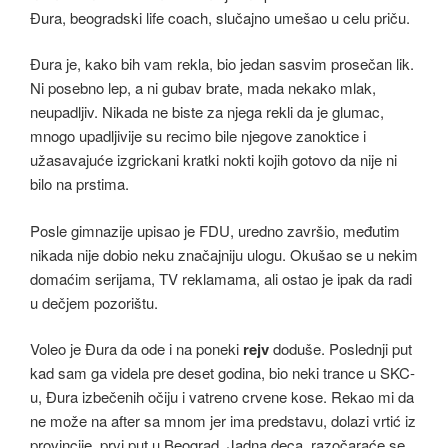
Đura, beogradski life coach, slučajno umešao u celu priču.
Đura je, kako bih vam rekla, bio jedan sasvim prosečan lik.
Ni posebno lep, a ni gubav brate, mada nekako mlak,
neupadljiv. Nikada ne biste za njega rekli da je glumac,
mnogo upadljivije su recimo bile njegove zanoktice i
užasavajuće izgrickani kratki nokti kojih gotovo da nije ni
bilo na prstima.
Posle gimnazije upisao je FDU, uredno završio, međutim
nikada nije dobio neku značajniju ulogu. Okušao se u nekim
domaćim serijama, TV reklamama, ali ostao je ipak da radi
u dečjem pozorištu.
Voleo je Đura da ode i na poneki
rejv
doduše. Poslednji put
kad sam ga videla pre deset godina, bio neki trance u SKC-
u, Đura izbečenih očiju i vatreno crvene kose. Rekao mi da
ne može na after sa mnom jer ima predstavu, dolazi vrtić iz
provincije, prvi put u Beograd. Jadna deca, razočaraće se