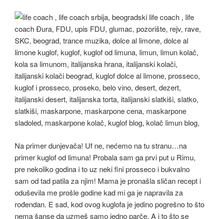
Na primer dunjevača! Uf ne, nećemo na tu stranu…na
primer kuglof od limuna! Probala sam ga prvi put u Rimu,
pre nekoliko godina i to uz neki fini prosseco i bukvalno
sam od tad patila za njim! Mama je pronašla sličan recept i
oduševila me prošle godine kad mi ga je napravila za
rođendan. E sad, kod ovog kuglofa je jedino pogrešno to što
nema šanse da uzmeš samo jedno parče. A i to što se