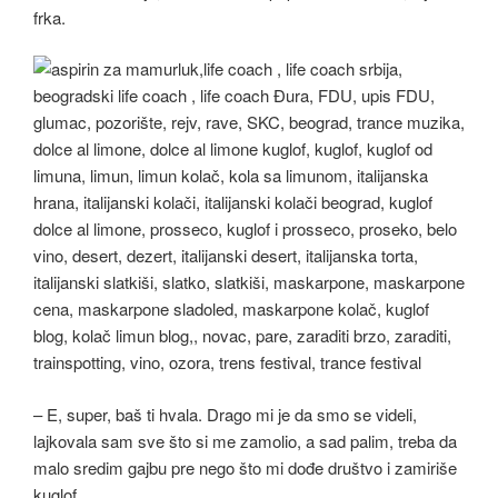
frka.
– E, super, baš ti hvala. Drago mi je da smo se videli,
lajkovala sam sve što si me zamolio, a sad palim, treba da
malo sredim gajbu pre nego što mi dođe društvo i zamiriše
kuglof.