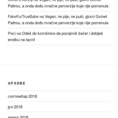
Paltrou, a onda dođu mračne perverzije koje nije pomenula
FakeFurTrueBabe
на
Vegan, ne pije, ne puši, glumi Gvinet
Paltrou, a onda dođu mračne perverzije koje nije pomenula
Peci
на
Odeš do komšinice da pozajmiš šećer i dobiješ
erotiku na tacni!
АРХИВЕ
септембар 2018
јун 2018
април 2018