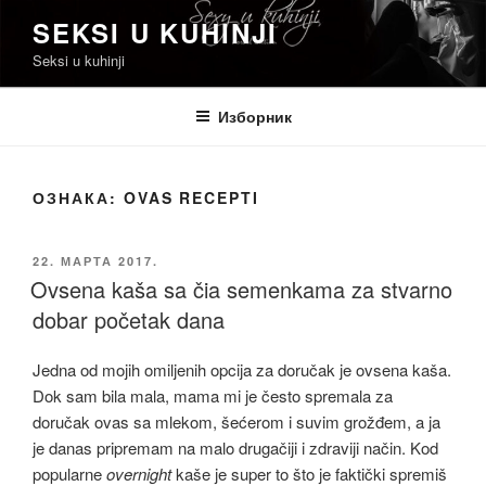
Скочи
SEKSI U KUHINJI
на
Seksi u kuhinji
садржај
Изборник
ОЗНАКА:
OVAS RECEPTI
ОБЈАВЉЕНО
22. МАРТА 2017.
Ovsena kaša sa čia semenkama za stvarno
dobar početak dana
Jedna od mojih omiljenih opcija za doručak je ovsena kaša.
Dok sam bila mala, mama mi je često spremala za
doručak ovas sa mlekom, šećerom i suvim grožđem, a ja
je danas pripremam na malo drugačiji i zdraviji način. Kod
popularne
overnight
kaše je super to što je faktički spremiš