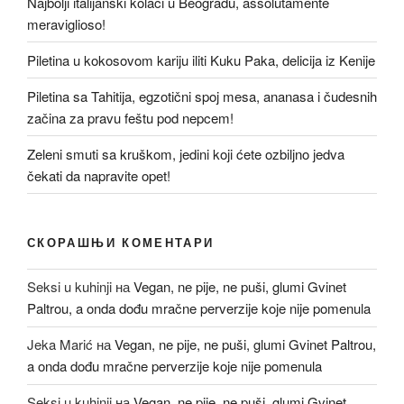
Najbolji italijanski kolači u Beogradu, assolutamente
meraviglioso!
Piletina u kokosovom kariju iliti Kuku Paka, delicija iz Kenije
Piletina sa Tahitija, egzotični spoj mesa, ananasa i čudesnih
začina za pravu feštu pod nepcem!
Zeleni smuti sa kruškom, jedini koji ćete ozbiljno jedva
čekati da napravite opet!
СКОРАШЊИ КОМЕНТАРИ
Seksi u kuhinji
на
Vegan, ne pije, ne puši, glumi Gvinet
Paltrou, a onda dođu mračne perverzije koje nije pomenula
Jeka Marić
на
Vegan, ne pije, ne puši, glumi Gvinet Paltrou,
a onda dođu mračne perverzije koje nije pomenula
Seksi u kuhinji
на
Vegan, ne pije, ne puši, glumi Gvinet