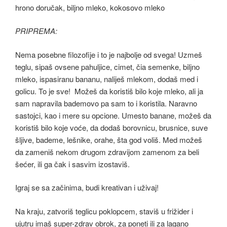
PRIPREMA:
Nema posebne filozofije i to je najbolje od svega! Uzmeš
teglu, sipaš ovsene pahuljice, cimet, čia semenke, biljno
mleko, ispasiranu bananu, naliješ mlekom, dodaš med i
golicu. To je sve! Možeš da koristiš bilo koje mleko, ali ja
sam napravila bademovo pa sam to i koristila. Naravno
sastojci, kao i mere su opcione. Umesto banane, možeš da
koristiš bilo koje voće, da dodaš borovnicu, brusnice, suve
šljive, bademe, lešnike, orahe, šta god voliš. Med možeš
da zameniš nekom drugom zdravijom zamenom za beli
šećer, ili ga čak i sasvim izostaviš.
Igraj se sa začinima, budi kreativan i uživaj!
Na kraju, zatvoriš teglicu poklopcem, staviš u frižider i
ujutru imaš super-zdrav obrok, za poneti ili za lagano