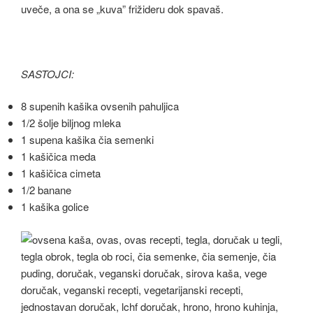
uveče, a ona se „kuva” frižideru dok spavaš.
SASTOJCI:
8 supenih kašika ovsenih pahuljica
1/2 šolje biljnog mleka
1 supena kašika čia semenki
1 kašičica meda
1 kašičica cimeta
1/2 banane
1 kašika golice