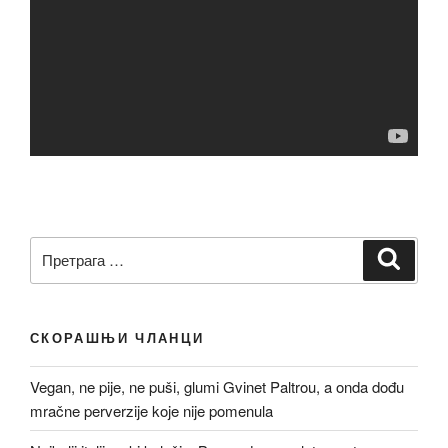
Претрага
Претр
за:
СКОРАШЊИ ЧЛАНЦИ
Vegan, ne pije, ne puši, glumi Gvinet Paltrou, a onda dođu
mračne perverzije koje nije pomenula