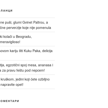
ЧЛАНЦИ
 ne puši, glumi Gvinet Paltrou, a
ne perverzije koje nije pomenula
nski kolači u Beogradu,
meraviglioso!
ovom kariju iliti Kuku Paka, delicija
itija, egzotični spoj mesa, ananasa i
a za pravu feštu pod nepcem!
kruškom, jedini koji ćete ozbiljno
 napravite opet!
КОМЕНТАРИ