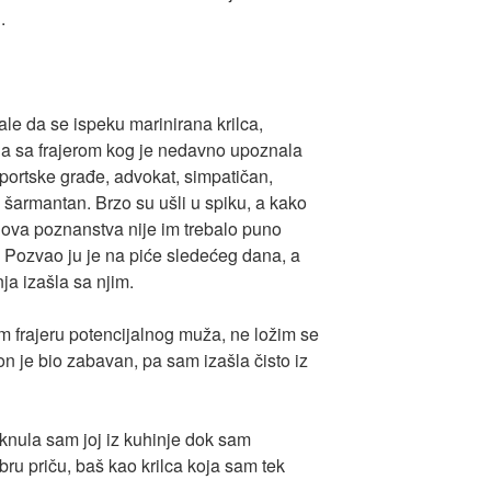
.
e da se ispeku marinirana krilca,
mala sa frajerom kog je nedavno upoznala
ortske građe, advokat, simpatičan,
o šarmantan. Brzo su ušli u spiku, a kako
 nova poznanstva nije im trebalo puno
 Pozvao ju je na piće sledećeg dana, a
ja izašla sa njim.
 frajeru potencijalnog muža, ne ložim se
 on je bio zabavan, pa sam izašla čisto iz
iknula sam joj iz kuhinje dok sam
obru priču, baš kao krilca koja sam tek