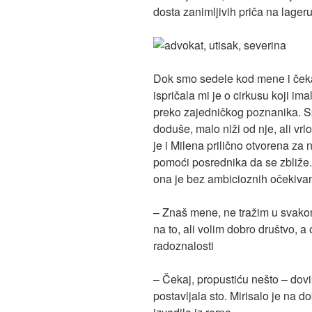
dosta zanimljivih priča na lageru
Dok smo sedele kod mene i čekal
ispričala mi je o cirkusu koji i
preko zajedničkog poznanika. Sp
doduše, malo niži od nje, ali vrl
je i Milena prilično otvorena za
pomoći posrednika da se zbliže.
ona je bez ambicioznih očekivan
– Znaš mene, ne tražim u svakom
na to, ali volim dobro društvo, a
radoznalosti
– Čekaj, propustiću nešto – dov
postavljala sto. Mirisalo je na d