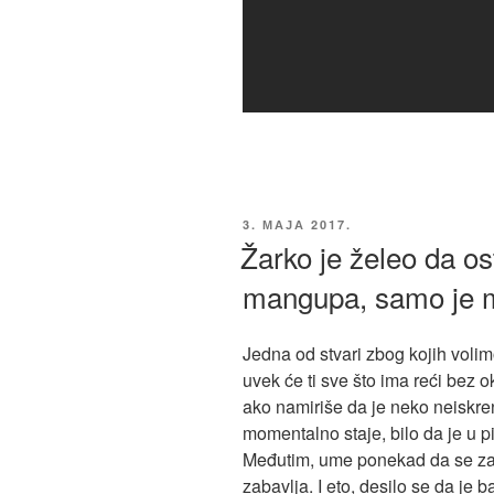
ОБЈАВЉЕНО
3. МАЈА 2017.
Žarko je želeo da os
mangupa, samo je m
Jedna od stvari zbog kojih volimo
uvek će ti sve što ima reći bez o
ako namiriše da je neko neiskren il
momentalno staje, bilo da je u pit
Međutim, ume ponekad da se zav
zabavlja. I eto, desilo se da je 