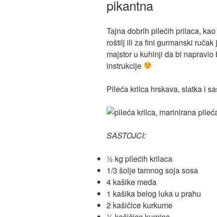
pikantna
Tajna dobrih pilećih prilaca, kao
roštilj ili za fini gurmanski ruč
majstor u kuhinji da bi napravio
instrukcije
Pileća krilca hrskava, slatka i 
SASTOJCI:
½ kg pilećih krilaca
1/3 šolje tamnog soja sosa
4 kašike meda
1 kašika belog luka u prahu
2 kašičice kurkume
½ kašičice kumina