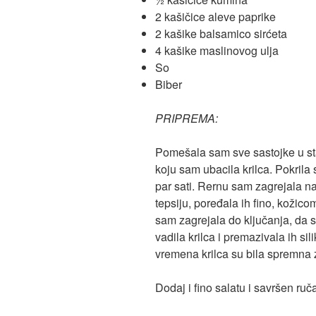
2 kašičice aleve paprike
2 kašike balsamico sirćeta
4 kašike maslinovog ulja
So
Biber
PRIPREMA:
Pomešala sam sve sastojke u st
koju sam ubacila krilca. Pokrila 
par sati. Rernu sam zagrejala na 
tepsiju, poređala ih fino, kožico
sam zagrejala do ključanja, da 
vadila krilca i premazivala ih s
vremena krilca su bila spremna 
Dodaj i fino salatu i savršen ruč