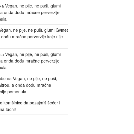
на
Vegan, ne pije, ne puši, glumi
, a onda dođu mračne perverzije
nula
Vegan, ne pije, ne puši, glumi Gvinet
 dođu mračne perverzije koje nije
на
Vegan, ne pije, ne puši, glumi
, a onda dođu mračne perverzije
nula
abe
на
Vegan, ne pije, ne puši,
altrou, a onda dođu mračne
 nije pomenula
o komšinice da pozajmiš šećer i
na tacni!