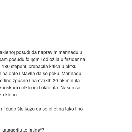
aklenoj posudi da napravim marinadu u
sam posudu folijom i odložila u frižider na
180 stepeni, prebacila krilca u plitku
m na dole i stavila da se peku. Marinadu
se fino zgusne i na svakih 20-ak minuta
ilikonskom četkicom i okretala. Nakon sat
za klopu.
je ni čudo što kažu da se piletina tako fino
u kategoriju „piletine“?