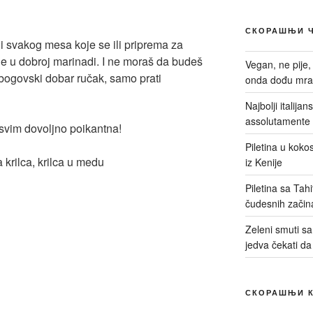
СКОРАШЊИ 
 i svakog mesa koje se ili priprema za
ak je u dobroj marinadi. I ne moraš da budeš
Vegan, ne pije,
 bogovski dobar ručak, samo prati
onda dođu mrač
Najbolji italija
assolutamente 
sasvim dovoljno poikantna!
Piletina u kokos
iz Kenije
Piletina sa Tah
čudesnih začin
Zeleni smuti sa 
jedva čekati da
СКОРАШЊИ 