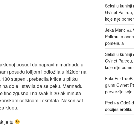
Seksi u kuhinji
Gvinet Paltrou
koje nije pome
Jeka Marić
на
Paltrou, a onda
pomenula
Seksi u kuhinji
Gvinet Paltrou
aklenoj posudi da napravim marinadu u
koje nije pome
sam posudu folijom i odložila u frižider na
180 stepeni, prebacila krilca u plitku
FakeFurTrueB
glumi Gvinet P
m na dole i stavila da se peku. Marinadu
perverzije koje
se fino zgusne i na svakih 20-ak minuta
ilikonskom četkicom i okretala. Nakon sat
Peci
на
Odeš d
za klopu.
dobiješ erotiku 
ak je tu