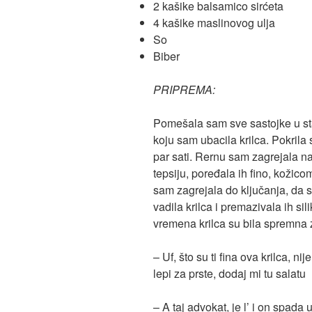
2 kašike balsamico sirćeta
4 kašike maslinovog ulja
So
Biber
PRIPREMA:
Pomešala sam sve sastojke u st
koju sam ubacila krilca. Pokrila 
par sati. Rernu sam zagrejala na 
tepsiju, poređala ih fino, kožico
sam zagrejala do ključanja, da 
vadila krilca i premazivala ih s
vremena krilca su bila spremna 
– Uf, što su ti fina ova krilca, ni
lepi za prste, dodaj mi tu salatu
– A taj advokat, je l’ i on spada 