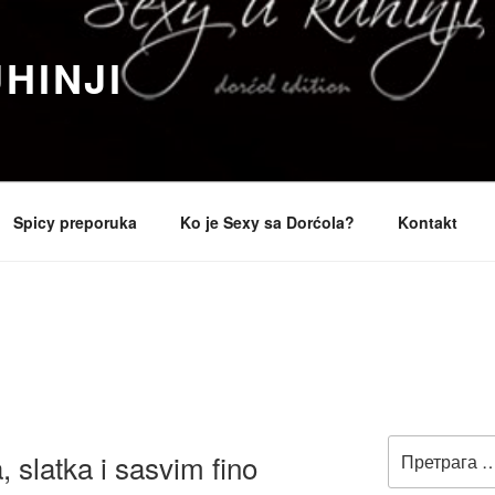
HINJI
Spicy preporuka
Ko je Sexy sa Dorćola?
Kontakt
Претрага
, slatka i sasvim fino
за: