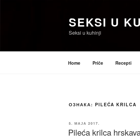
Скочи
на
SEKSI U KU
садржај
Seksi u kuhinji
Home
Priče
Recepti
ОЗНАКА:
PILEĆA KRILCA
ОБЈАВЉЕНО
5. МАЈА 2017.
Pileća krilca hrskava