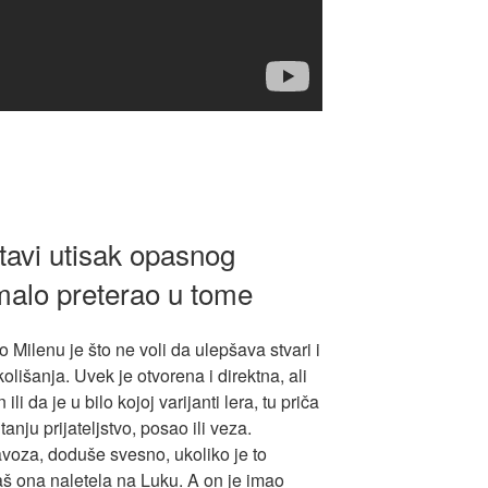
tavi utisak opasnog
alo preterao u tome
 Milenu je što ne voli da ulepšava stvari i
kolišanja. Uvek je otvorena i direktna, ali
i da je u bilo kojoj varijanti lera, tu priča
anju prijateljstvo, posao ili veza.
oza, doduše svesno, ukoliko je to
baš ona naletela na Luku. A on je imao