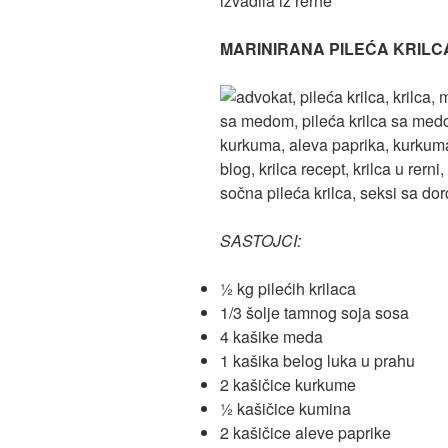
izvadila iz rerne
MARINIRANA PILEĆA KRILC
SASTOJCI:
½ kg pilećih krilaca
1/3 šolje tamnog soja sosa
4 kašike meda
1 kašika belog luka u prahu
2 kašičice kurkume
½ kašičice kumina
2 kašičice aleve paprike