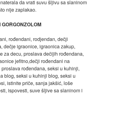
terala da vrati suvu šljivu sa slaninom
što nije zaplakao.
 I GORGONZOLOM