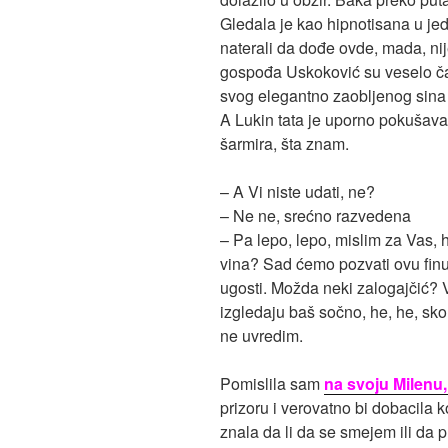
Gledala je kao hipnotisana u jed
naterali da dođe ovde, mada, ni
gospođa Uskoković su veselo čav
svog elegantno zaobljenog sina d
A Lukin tata je uporno pokušava
šarmira, šta znam.
– A Vi niste udati, ne?
– Ne ne, srećno razvedena
– Pa lepo, lepo, mislim za Vas, 
vina? Sad ćemo pozvati ovu finu
ugosti. Možda neki zalogajčić? 
izgledaju baš sočno, he, he, sko
ne uvredim.
Pomislila sam
na svoju Milenu,
prizoru i verovatno bi dobacila k
znala da li da se smejem ili da