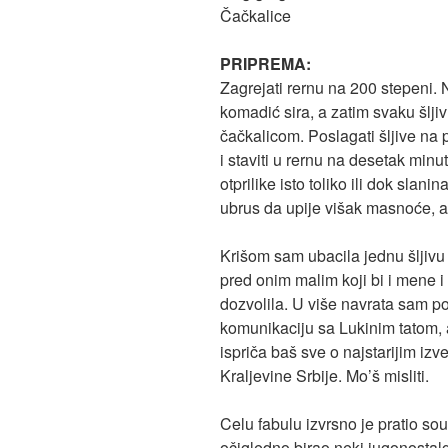
Čačkalice
PRIPREMA:
Zagrejati rernu na 200 stepeni. N
komadić sira, a zatim svaku šljivu
čačkalicom. Poslagati šljive na p
i staviti u rernu na desetak minut
otprilike isto toliko ili dok slani
ubrus da upije višak masnoće, a 
Krišom sam ubacila jednu šljivu u
pred onim malim koji bi i mene 
dozvolila. U više navrata sam p
komunikaciju sa Lukinim tatom, a
ispriča baš sve o najstarijim izv
Kraljevine Srbije. Mo’š misliti.
Celu fabulu izvrsno je pratio so
očigledno birao neki jugonostalg