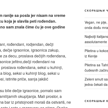
СКОРАШЊИ 
 ranije sa posla jer nisam na vreme
u koja je slavila peti rođendan.
Vegan, ne pije,
čno sam znala čime ću je ove godine
onda dođu mrač
Najbolji italija
assolutamente 
Piletina u kokos
iz Kenije
Piletina sa Tah
čudesnih začin
Zeleni smuti sa 
jedva čekati da
nisu bile dečje igraonice, pomalo sam
amilijarnih okupljanja. Mali prostor, a
СКОРАШЊИ 
ima bar iz pristojnosti moraš da ostvariš, ne
sate i sate u razgovoru sa njima. Ovako,