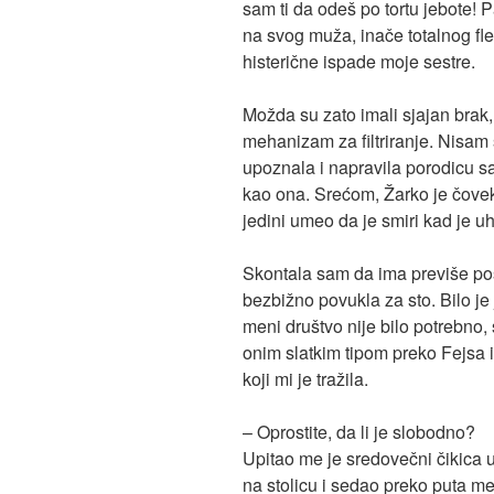
sam ti da odeš po tortu jebote! P
na svog muža, inače totalnog fl
histerične ispade moje sestre.
Možda su zato imali sjajan brak
mehanizam za filtriranje. Nisam 
upoznala i napravila porodicu sa
kao ona. Srećom, Žarko je čovek 
jedini umeo da je smiri kad je u
Skontala sam da ima previše pos
bezbižno povukla za sto. Bilo je 
meni društvo nije bilo potrebn
onim slatkim tipom preko Fejsa 
koji mi je tražila.
– Oprostite, da li je slobodno?
Upitao me je sredovečni čikica u
na stolicu i sedao preko puta 