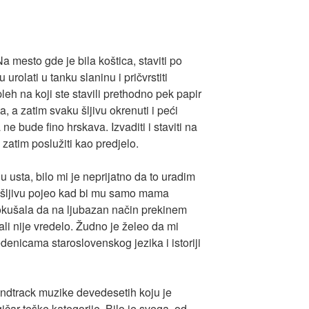
a mesto gde je bila koštica, staviti po
 urolati u tanku slaninu i pričvrstiti
leh na koji ste stavili prethodno pek papir
a, a zatim svaku šljivu okrenuti i peći
na ne bude fino hrskava. Izvaditi i staviti na
zatim poslužiti kao predjelo.
 usta, bilo mi je neprijatno da to uradim
i šljivu pojeo kad bi mu samo mama
okušala da na ljubazan način prekinem
li nije vredelo. Žudno je želeo da mi
edenicama staroslovenskog jezika i istoriji
undtrack muzike devedesetih koju je
ičar teške kategorije. Bilo je svega, od