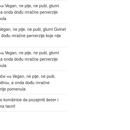
на
Vegan, ne pije, ne puši, glumi
, a onda dođu mračne perverzije
nula
Vegan, ne pije, ne puši, glumi Gvinet
 dođu mračne perverzije koje nije
на
Vegan, ne pije, ne puši, glumi
, a onda dođu mračne perverzije
nula
abe
на
Vegan, ne pije, ne puši,
altrou, a onda dođu mračne
 nije pomenula
o komšinice da pozajmiš šećer i
na tacni!