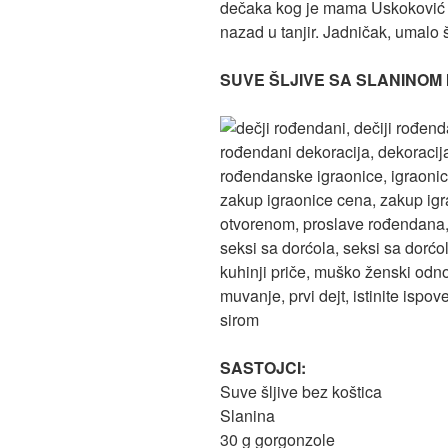
dečaka kog je mama Uskoković na
nazad u tanjir. Jadničak, umalo 
SUVE ŠLJIVE SA SLANINOM
SASTOJCI:
Suve šljive bez koštica
Slanina
30 g gorgonzole