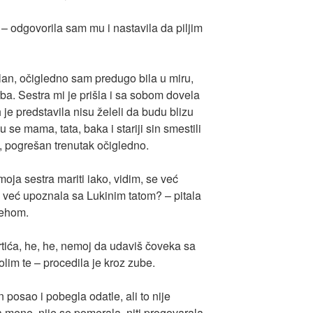
 – odgovorila sam mu i nastavila da piljim
lan, očigledno sam predugo bila u miru,
ba. Sestra mi je prišla i sa sobom dovela
h je predstavila nisu želeli da budu blizu
 se mama, tata, baka i stariji sin smestili
, pogrešan trenutak očigledno.
ja sestra mariti iako, vidim, se već
se već upoznala sa Lukinim tatom? – pitala
mehom.
vrtića, he, he, nemoj da udaviš čoveka sa
lim te – procedila je kroz zube.
n posao i pobegla odatle, ali to nije
a mene, nije se pomerala, niti progovarala.