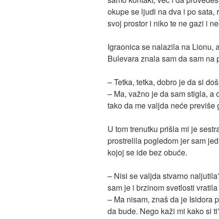
okupe se ljudi na dva i po sata,
svoj prostor i niko te ne gazi i 
Igraonica se nalazila na Lionu, 
Bulevara znala sam da sam na 
– Tetka, tetka, dobro je da si doš
– Ma, važno je da sam stigla, a 
tako da me valjda neće previše g
U tom trenutku prišla mi je sestr
prostrelila pogledom jer sam j
kojoj se ide bez obuće.
– Nisi se valjda stvarno naljuti
sam je i brzinom svetlosti vratil
– Ma nisam, znaš da je Isidora 
da bude. Nego kaži mi kako si ti