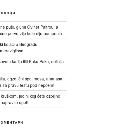
ЧЛАНЦИ
 ne puši, glumi Gvinet Paltrou, a
ne perverzije koje nije pomenula
nski kolači u Beogradu,
meraviglioso!
ovom kariju iliti Kuku Paka, delicija
itija, egzotični spoj mesa, ananasa i
a za pravu feštu pod nepcem!
kruškom, jedini koji ćete ozbiljno
 napravite opet!
КОМЕНТАРИ