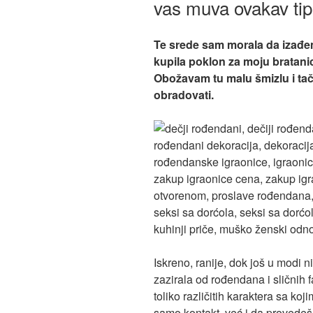
vas muva ovakav tip
Te srede sam morala da izađem
kupila poklon za moju bratanic
Obožavam tu malu šmizlu i ta
obradovati.
Iskreno, ranije, dok još u modi 
zazirala od rođendana i sličnih f
toliko različitih karaktera sa koj
samo kontakt, već i da provedeš 