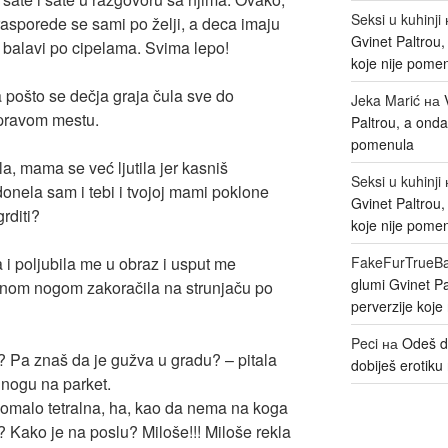
Seksi u kuhinji
 rasporede se sami po želji, a deca imaju
Gvinet Paltrou
ne balavi po cipelama. Svima lepo!
koje nije pome
a pošto se dečja graja čula sve do
Jeka Marić
на
pravom mestu.
Paltrou, a onda
pomenula
la, mama se već ljutila jer kasniš
Seksi u kuhinji
donela sam i tebi i tvojoj mami poklone
Gvinet Paltrou
rditi?
koje nije pome
a i poljubila me u obraz i usput me
FakeFurTrueB
glumi Gvinet P
ednom nogom zakoračila na strunjaču po
perverzije koje
Peci
на
Odeš d
la? Pa znaš da je gužva u gradu? – pitala
dobiješ erotiku 
a nogu na parket.
pomalo tetralna, ha, kao da nema na koga
? Kako je na poslu? Miloše!!! Miloše rekla