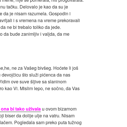
nu tačku. Delovalo je kao da su je
je da je nisam razumela. Gospodin i
rljali i s vremena na vreme prekoravali
a ne bi trebalo toliko da jede.
o da bude zanimljiv i valjda, da me
he,he, ne za Vašeg bivšeg. Hoćete li još
 devojčicu što služi pićenca da nas
Vidim ove suve šljive sa slaninom
ro kao Vi. Mislim lepo, ne sočno, da Vas
 ona bi tako uživala
u ovom bizarnom
oji biser da dolije ulje na vatru. Nisam
 plačem. Pogledala sam preko puta tužnog