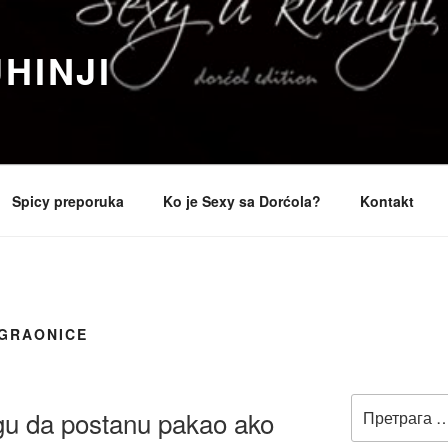
HINJI
Spicy preporuka
Ko je Sexy sa Dorćola?
Kontakt
GRAONICE
Претрага
gu da postanu pakao ako
за: