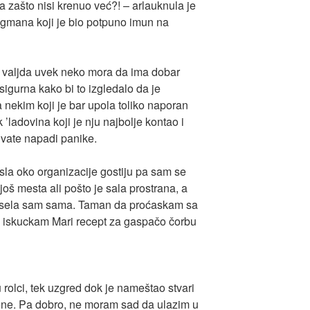
a zašto nisi krenuo već?! – arlauknula je
egmana koji je bio potpuno imun na
, valjda uvek neko mora da ima dobar
sigurna kako bi to izgledalo da je
 nekim koji je bar upola toliko naporan
’ladovina koji je nju najbolje kontao i
hvate napadi panike.
la oko organizacije gostiju pa sam se
još mesta ali pošto je sala prostrana, a
o, sela sam sama. Taman da proćaskam sa
i iskuckam Mari recept za gaspačo čorbu
 rolci, tek uzgred dok je nameštao stvari
mene. Pa dobro, ne moram sad da ulazim u