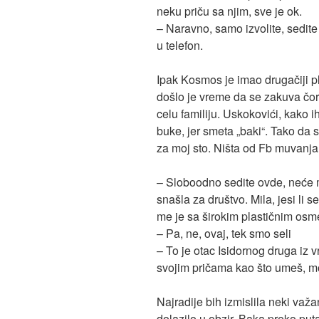
neku priču sa njim, sve je ok.
– Naravno, samo izvolite, sedite
u telefon.
Ipak Kosmos je imao drugačiji p
došlo je vreme da se zakuva čor
celu familiju. Uskokovići, kako i
buke, jer smeta „baki“. Tako da su
za moj sto. Ništa od Fb muvanja
– Sloboodno sedite ovde, neće mo
snašla za društvo. Mila, jesi li 
me je sa širokim plastičnim os
– Pa, ne, ovaj, tek smo seli
– To je otac Isidornog druga iz 
svojim pričama kao što umeš, mo
Najradije bih izmislila neki važa
dolazilo u obzir. Baka preko put