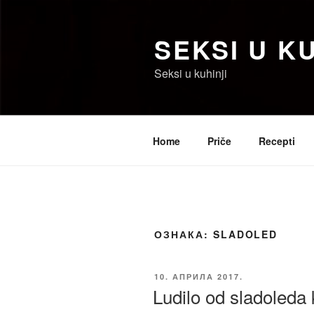
Скочи
на
SEKSI U KU
садржај
Seksi u kuhinji
Home
Priče
Recepti
ОЗНАКА:
SLADOLED
ОБЈАВЉЕНО
10. АПРИЛА 2017.
Ludilo od sladoleda