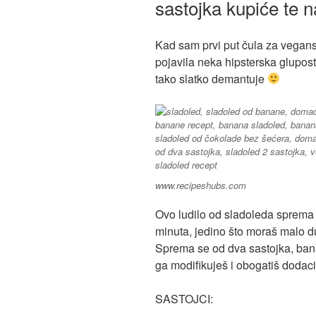
sastojka kupiće te n
Kad sam prvi put čula za vegans
pojavila neka hipsterska glupos
tako slatko demantuje
www.recipeshubs.com
Ovo ludilo od sladoleda sprema 
minuta, jedino što moraš malo 
Sprema se od dva sastojka, ban
ga modifikuješ i obogatiš doda
SASTOJCI: