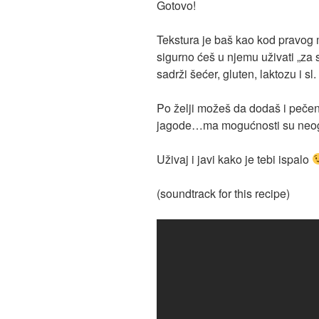
Gotovo!
Tekstura je baš kao kod pravog 
sigurno ćeš u njemu uživati „za 
sadrži šećer, gluten, laktozu i sl.
Po želji možeš da dodaš i peče
jagode…ma mogućnosti su neog
Uživaj i javi kako je tebi ispalo
(soundtrack for this recipe)