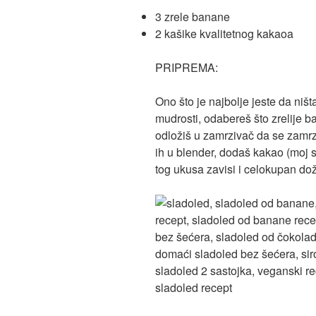
3 zrele banane
2 kašike kvalitetnog kakaoa
PRIPREMA:
Ono što je najbolje jeste da niš
mudrosti, odabereš što zrelije b
odložiš u zamrzivač da se zamrz
ih u blender, dodaš kakao (moj sa
tog ukusa zavisi i celokupan doži