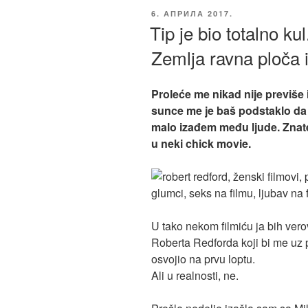
ОБЈАВЉЕНО
6. АПРИЛА 2017.
Tip je bio totalno ku
Zemlja ravna ploča i
Proleće me nikad nije previše 
sunce me je baš podstaklo da
malo izađem među ljude. Znate 
u neki chick movie.
U tako nekom filmiću ja bih ver
Roberta Redforda koji bi me uz 
osvojio na prvu loptu.
Ali u realnosti, ne.