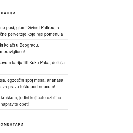
ЧЛАНЦИ
 ne puši, glumi Gvinet Paltrou, a
ne perverzije koje nije pomenula
nski kolači u Beogradu,
meraviglioso!
ovom kariju iliti Kuku Paka, delicija
itija, egzotični spoj mesa, ananasa i
a za pravu feštu pod nepcem!
kruškom, jedini koji ćete ozbiljno
 napravite opet!
КОМЕНТАРИ