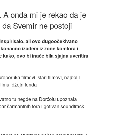
l. A onda mi je rekao da je
 da Svemir ne postoji
inspirisalo, ali ovo dugoočekivano
 konačno izađem iz zone komfora i
kako, ovo bi inače bila sjajna uveritira
ovatno tu negde na Dorćolu upoznala
par šarmantnih fora i gotivan soundtrack