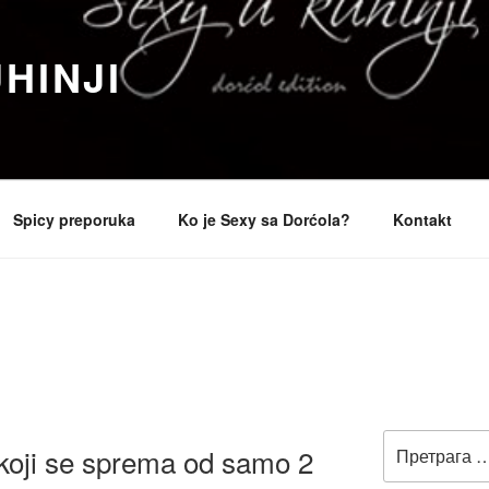
HINJI
Spicy preporuka
Ko je Sexy sa Dorćola?
Kontakt
Претрага
 koji se sprema od samo 2
за: