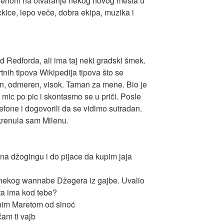
ilenom na otvaranje nekog novog mesta u
kice, lepo veče, dobra ekipa, muzika i
od Redforda, ali ima taj neki gradski šmek.
tnih tipova Wikipedija tipova što se
an, odmeren, visok. Taman za mene. Bio je
mic po pic i skontasmo se u priči. Posle
lefone i dogovorili da se vidimo sutradan.
krenula sam Milenu.
 na džogingu i do pijace da kupim jaja
 nekog wannabe Džegera iz gajbe. Uvalio
ta ima kod tebe?
nim Maretom od sinoć
am ti vajb