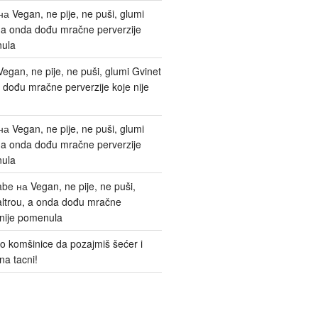
на
Vegan, ne pije, ne puši, glumi
, a onda dođu mračne perverzije
nula
Vegan, ne pije, ne puši, glumi Gvinet
 dođu mračne perverzije koje nije
на
Vegan, ne pije, ne puši, glumi
, a onda dođu mračne perverzije
nula
abe
на
Vegan, ne pije, ne puši,
altrou, a onda dođu mračne
 nije pomenula
o komšinice da pozajmiš šećer i
na tacni!