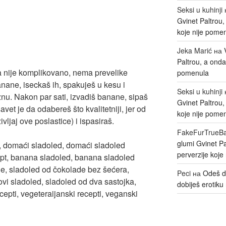
Seksi u kuhinji
Gvinet Paltrou
koje nije pome
Jeka Marić
на
Paltrou, a onda
ta nije komplikovano, nema prevelike
pomenula
anane, iseckaš ih, spakuješ u kesu i
Seksi u kuhinji
nu. Nakon par sati, izvadiš banane, sipaš
Gvinet Paltrou
vet je da odabereš što kvalitetniji, jer od
koje nije pome
vljaj ove poslastice) i ispasiraš.
FakeFurTrueB
glumi Gvinet P
perverzije koje
Peci
на
Odeš d
dobiješ erotiku 