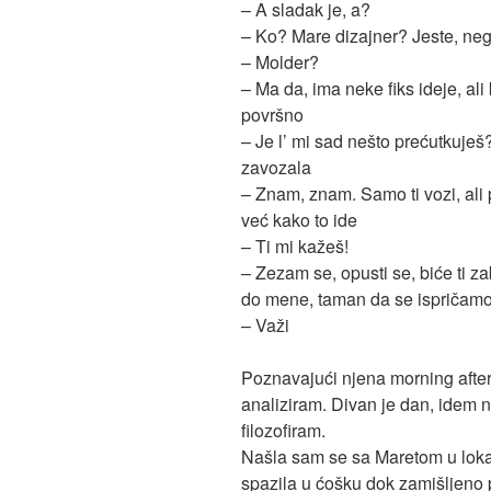
– A sladak je, a?
– Ko? Mare dizajner? Jeste, neg
– Molder?
– Ma da, ima neke fiks ideje, ali
površno
– Je l’ mi sad nešto prećutkuje
zavozala
– Znam, znam. Samo ti vozi, ali
već kako to ide
– Ti mi kažeš!
– Zezam se, opusti se, biće ti z
do mene, taman da se ispričam
– Važi
Poznavajući njena morning after
analiziram. Divan je dan, idem n
filozofiram.
Našla sam se sa Maretom u loka
spazila u ćošku dok zamišljeno p