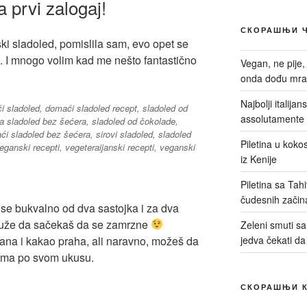
a prvi zalogaj!
СКОРАШЊИ 
ki sladoled, pomislila sam, evo opet se
t. I mnogo volim kad me nešto fantastično
Vegan, ne pije,
onda dođu mrač
Najbolji italija
assolutamente 
Piletina u kokos
iz Kenije
Piletina sa Tah
čudesnih začin
se bukvalno od dva sastojka i za dva
duže da sačekaš da se zamrzne
Zeleni smuti sa 
ana i kakao praha, ali naravno, možeš da
jedva čekati da
cima po svom ukusu.
СКОРАШЊИ 