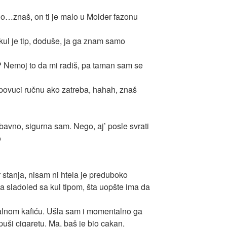
o…znaš, on ti je malo u Molder fazonu
 kul je tip, doduše, ja ga znam samo
š? Nemoj to da mi radiš, pa taman sam se
 povuci ručnu ako zatreba, hahah, znaš
abavno, sigurna sam. Nego, aj’ posle svrati
o
 stanja, nisam ni htela je preduboko
a sladoled sa kul tipom, šta uopšte ima da
lnom kafiću. Ušla sam i momentalno ga
uši cigaretu. Ma, baš je bio cakan,