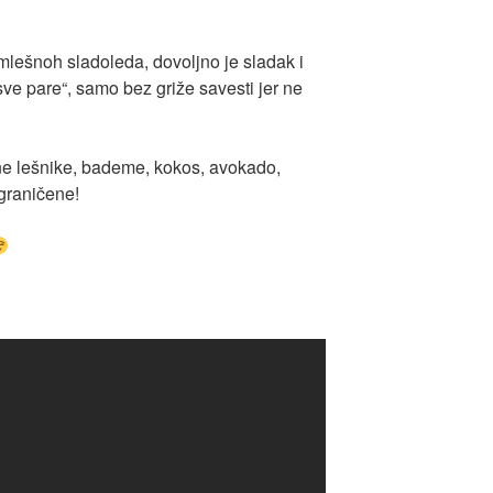
mlešnoh sladoleda, dovoljno je sladak i
sve pare“, samo bez griže savesti jer ne
ne lešnike, bademe, kokos, avokado,
raničene!