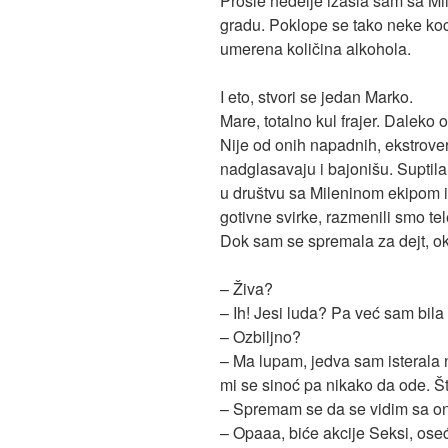
Prošle nedelje izašla sam sa M
gradu. Poklope se tako neke koc
umerena količina alkohola.
I eto, stvori se jedan Marko.
Mare, totalno kul frajer. Daleko 
Nije od onih napadnih, ekstrover
nadglasavaju i bajonišu. Suptil
u društvu sa Mileninom ekipom i 
gotivne svirke, razmenili smo te
Dok sam se spremala za dejt, o
– Živa?
– Ih! Jesi luda? Pa već sam bila
– Ozbiljno?
– Ma lupam, jedva sam isterala
mi se sinoć pa nikako da ode. Š
– Spremam se da se vidim sa o
– Opaaa, biće akcije Seksi, oseć