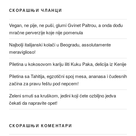
СКОРАШЊИ ЧЛАНЦИ
Vegan, ne pije, ne puši, glumi Gvinet Paltrou, a onda dođu
mračne perverzije koje nije pomenula
Najbolji italijanski kolači u Beogradu, assolutamente
meraviglioso!
Piletina u kokosovom kariju iliti Kuku Paka, delicija iz Kenije
Piletina sa Tahitija, egzotični spoj mesa, ananasa i čudesnih
začina za pravu feštu pod nepcem!
Zeleni smuti sa kruškom, jedini koji ćete ozbiljno jedva
čekati da napravite opet!
СКОРАШЊИ КОМЕНТАРИ