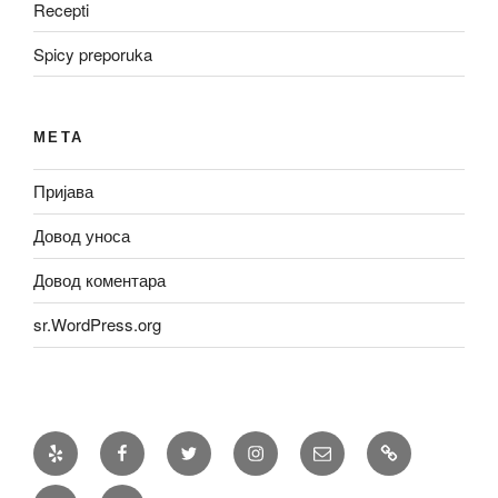
Recepti
Spicy preporuka
МЕТА
Пријава
Довод уноса
Довод коментара
sr.WordPress.org
Yelp
Facebook
Twitter
Instagram
Email
Recepti