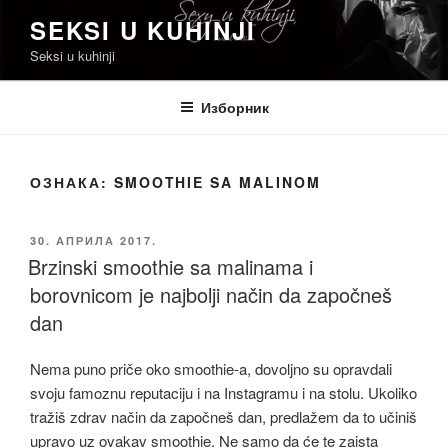
Скочи
SEKSI U KUHINJI
на
Seksi u kuhinji
садржај
Изборник
ОЗНАКА:
SMOOTHIE SA MALINOM
ОБЈАВЉЕНО
30. АПРИЛА 2017.
Brzinski smoothie sa malinama i
borovnicom je najbolji način da započneš
dan
Nema puno priče oko smoothie-a, dovoljno su opravdali
svoju famoznu reputaciju i na Instagramu i na stolu. Ukoliko
tražiš zdrav način da započneš dan, predlažem da to učiniš
upravo uz ovakav smoothie. Ne samo da će te zaista