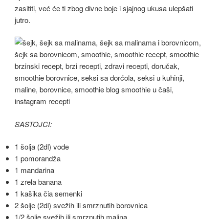
zasititi, već će ti zbog divne boje i sjajnog ukusa ulepšati
jutro.
SASTOJCI:
1 šolja (2dl) vode
1 pomorandža
1 mandarina
1 zrela banana
1 kašika čia semenki
2 šolje (2dl) svežih ili smrznutih borovnica
1/2 šolje svežih ili smrznutih malina