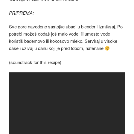
PRIPREMA:
Sve gore navedene sastojke ubaci u blender i izmiksaj. Po
potrebi možeš dodaš još malo vode, ili umesto vode
koristiš bademovo ili kokosovo mleko. Serviraj u visoke
čaše i uživaj u danu koji je pred tobom, natenane
(soundtrack for this recipe)