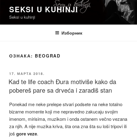
Скочи
SEKSI U KUHINJI
на
Seksi u kuhinji
садржај
Изборник
ОЗНАКА:
BEOGRAD
ОБЈАВЉЕНО
17. МАРТА 2018.
Kad te life coach Đura motiviše kako da
pobereš pare sa drveća i zaradiš stan
Ponekad me neke prelepe stvari podsete na neke totalno
bizarne momente koji me nepravedno zakucaju svojim
imenom, mirisima, muzikom i onda ostanem večno vezana
za njih. A nije muzika kriva, šta ona zna šta su loši tripovi ili
još
gore veze
.