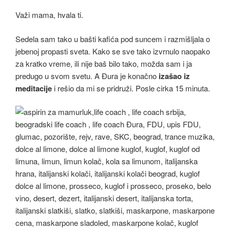
Važi mama, hvala ti.
Sedela sam tako u bašti kafića pod suncem i razmišljala o
jebenoj propasti sveta. Kako se sve tako izvrnulo naopako
za kratko vreme, ili nije baš bilo tako, možda sam i ja
predugo u svom svetu. A Đura je konačno
izašao iz
meditacije
i rešio da mi se pridruži. Posle cirka 15 minuta.