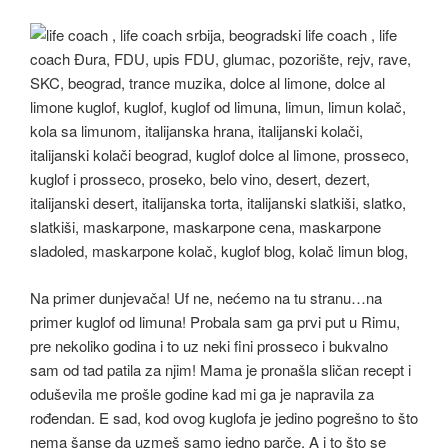
Na primer dunjevača! Uf ne, nećemo na tu stranu…na
primer kuglof od limuna! Probala sam ga prvi put u Rimu,
pre nekoliko godina i to uz neki fini prosseco i bukvalno
sam od tad patila za njim! Mama je pronašla sličan recept i
oduševila me prošle godine kad mi ga je napravila za
rođendan. E sad, kod ovog kuglofa je jedino pogrešno to što
nema šanse da uzmeš samo jedno parče. A i to što se