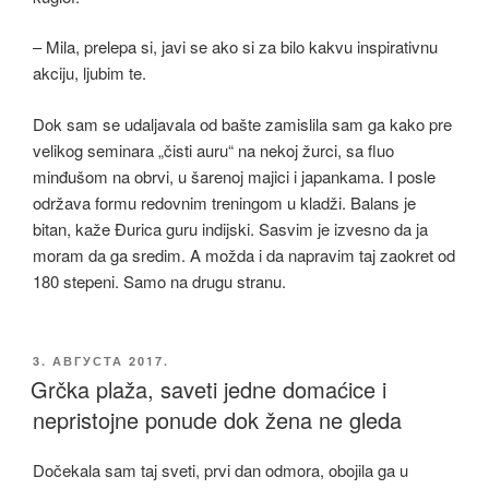
– Mila, prelepa si, javi se ako si za bilo kakvu inspirativnu
akciju, ljubim te.
Dok sam se udaljavala od bašte zamislila sam ga kako pre
velikog seminara „čisti auru“ na nekoj žurci, sa fluo
minđušom na obrvi, u šarenoj majici i japankama. I posle
održava formu redovnim treningom u kladži. Balans je
bitan, kaže Đurica guru indijski. Sasvim je izvesno da ja
moram da ga sredim. A možda i da napravim taj zaokret od
180 stepeni. Samo na drugu stranu.
ОБЈАВЉЕНО
3. АВГУСТА 2017.
Grčka plaža, saveti jedne domaćice i
nepristojne ponude dok žena ne gleda
Dočekala sam taj sveti, prvi dan odmora, obojila ga u