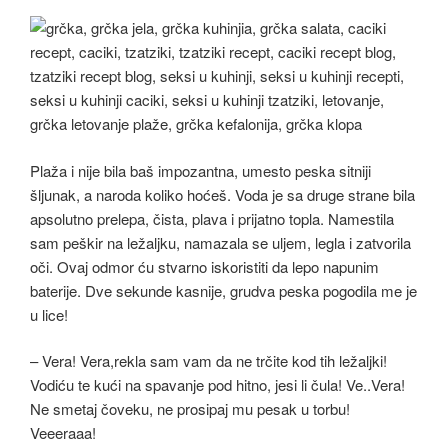
Plaža i nije bila baš impozantna, umesto peska sitniji
šljunak, a naroda koliko hoćeš. Voda je sa druge strane bila
apsolutno prelepa, čista, plava i prijatno topla. Namestila
sam peškir na ležaljku, namazala se uljem, legla i zatvorila
oči. Ovaj odmor ću stvarno iskoristiti da lepo napunim
baterije. Dve sekunde kasnije, grudva peska pogodila me je
u lice!
– Vera! Vera,rekla sam vam da ne trčite kod tih ležaljki!
Vodiću te kući na spavanje pod hitno, jesi li čula! Ve..Vera!
Ne smetaj čoveku, ne prosipaj mu pesak u torbu!
Veeeraaa!