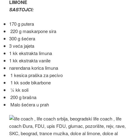
LIMONE
SASTOJCI:
170 g putera
220 g maskarpone sira
300 g šećera
3 veća jajeta
1 kk ekstrakta limuna
1 kk ekstrakta vanile
narendana korica limuna
1 kesica praška za pecivo
1 kk sode bikarbone
¼ kk soli
200 g brašna
Malo šećera u prah