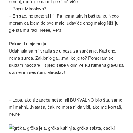
nemoj, molim te da mi persiraš više
– Poput Miroslava?
– Eh sad, ne preteruj i ti! Pa nema takvih baš puno. Nego
moram da idem do ove male, udaviće onog malog Nišliju,
gle šta mu radi! Neee, Vera!
Pakao. I u njemu ja.
Udahnula sam i vratila se u pozu za sunčanje. Kad ono,
nema sunca. Zaklonio ga…ma, ko je to? Pomeram se,
skidam naočare i ispred sebe vidim veliku rumenu glavu sa
slamenim šeširom. Miroslav!
– Lepa, ako ti zatreba nešto, ali BUKVALNO bilo šta, samo
mi mahni…Nataša, čak ne mora ni da vidi, ako me kontaš,
he,he