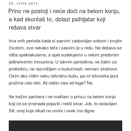
ОБЈАВЉЕНО
22. ЈУНА 2017.
Princ ne postoji i neće doći na belom konju,
a kad skontaš to, dolazi psihijatar koji
rešava stvar
Ima onih perioda kada si sasvim zadovoljan sobom i svojim
životom, sve nekako teče i sasvim je u redu. Ne dešava se
ništa spektakularno, a opet sudelujemo u nekim predivnim
jedinstvenim trenucima. U takvim periodima, ne žalim za
prošlošću, ne razmišljam o budućnosti, nemam strahove.
Osim ako vidim neku odvratnu bubu, pa mi iskonska jeza
prožme celo telo. Ali nešto vise od toga? Ne.
Ne tražim partnera i ne maštam o princu na belom konju
koji će se iznenada pojaviti i rešiti stvar. Jok, to ostavljam
Sili, onoj koja nikad ne umire i uvek me digne.