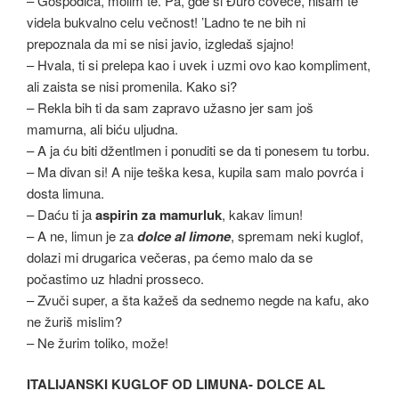
– Gospođica, molim te. Pa, gde si Đuro čoveče, nisam te
videla bukvalno celu večnost! ’Ladno te ne bih ni
prepoznala da mi se nisi javio, izgledaš sjajno!
– Hvala, ti si prelepa kao i uvek i uzmi ovo kao kompliment,
ali zaista se nisi promenila. Kako si?
– Rekla bih ti da sam zapravo užasno jer sam još
mamurna, ali biću uljudna.
– A ja ću biti džentlmen i ponuditi se da ti ponesem tu torbu.
– Ma divan si! A nije teška kesa, kupila sam malo povrća i
dosta limuna.
– Daću ti ja
aspirin za mamurluk
, kakav limun!
– A ne, limun je za
dolce al limone
, spremam neki kuglof,
dolazi mi drugarica večeras, pa ćemo malo da se
počastimo uz hladni prosseco.
– Zvuči super, a šta kažeš da sednemo negde na kafu, ako
ne žuriš mislim?
– Ne žurim toliko, može!
ITALIJANSKI KUGLOF OD LIMUNA- DOLCE AL