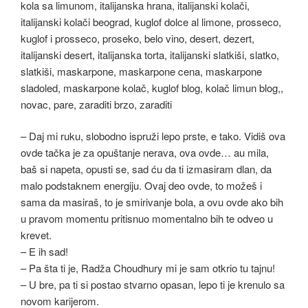
– Daj mi ruku, slobodno ispruži lepo prste, e tako. Vidiš ova
ovde tačka je za opuštanje nerava, ova ovde… au mila,
baš si napeta, opusti se, sad ću da ti izmasiram dlan, da
malo podstaknem energiju. Ovaj deo ovde, to možeš i
sama da masiraš, to je smirivanje bola, a ovu ovde ako bih
u pravom momentu pritisnuo momentalno bih te odveo u
krevet.
– E ih sad!
– Pa šta ti je, Radža Choudhury mi je sam otkrio tu tajnu!
– U bre, pa ti si postao stvarno opasan, lepo ti je krenulo sa
novom karijerom.