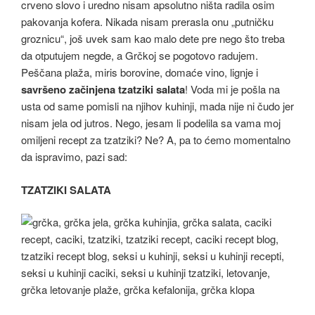
crveno slovo i uredno nisam apsolutno ništa radila osim
pakovanja kofera. Nikada nisam prerasla onu „putničku
groznicu“, još uvek sam kao malo dete pre nego što treba
da otputujem negde, a Grčkoj se pogotovo radujem.
Peščana plaža, miris borovine, domaće vino, lignje i
savršeno začinjena tzatziki salata
! Voda mi je pošla na
usta od same pomisli na njihov kuhinji, mada nije ni čudo jer
nisam jela od jutros. Nego, jesam li podelila sa vama moj
omiljeni recept za tzatziki? Ne? A, pa to ćemo momentalno
da ispravimo, pazi sad:
TZATZIKI SALATA