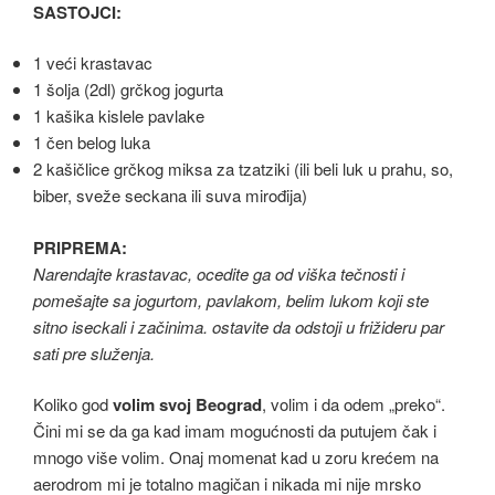
SASTOJCI:
1 veći krastavac
1 šolja (2dl) grčkog jogurta
1 kašika kislele pavlake
1 čen belog luka
2 kašičlice grčkog miksa za tzatziki (ili beli luk u prahu, so,
biber, sveže seckana ili suva mirođija)
PRIPREMA:
Narendajte krastavac, ocedite ga od viška tečnosti i
pomešajte sa jogurtom, pavlakom, belim lukom koji ste
sitno iseckali i začinima. ostavite da odstoji u frižideru par
sati pre služenja.
Koliko god
volim svoj Beograd
, volim i da odem „preko“.
Čini mi se da ga kad imam mogućnosti da putujem čak i
mnogo više volim. Onaj momenat kad u zoru krećem na
aerodrom mi je totalno magičan i nikada mi nije mrsko