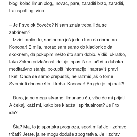
– Je l’ sve ok čoveče? Nisam znala treba li da se
zabrinem?
– Izvini molim te, sad ćemo još jednu turu da obrnemo.
Konobar! E mila, morao sam samo do kladionice da
skoknem, da pokupim nešto što sam dobio. Vidiš, ukratko,
tako Zakon privlačnosti deluje, opustiš se, uđeš u duboko
meditativno stanje, pokupiš informacije i napraviš pravi
tiket, Onda se samo prepustiš, ne razmišljaš o tome i
Svemir ti donese šta ti treba. Konobar! Pa gde je taj mali?!
– Đuro, ja ne mogu stvarno, limunadu ću, više će mi prijati.
A čekaj, kaži mi, kako bre kladža i spiritualnost? Je l’ to
ide?
– Šta? Ma, to je sportska prognoza, sport mila! Je l’ zdravo
trčati? Jeste, ja ne mogu doduše zbog tetiva. Je l’ zdrav