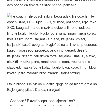
ako počne da trokira na sred scene, pomislih.
I to je bilo to. Ne bih se ni setila njega da ga nisam srela na
Bajlonijevoj pijaci. Da, da, na pijaci.
– Gospođo? Plavušo lepa, poznajemo li se?