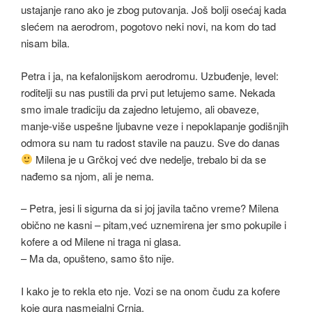
ustajanje rano ako je zbog putovanja. Još bolji osećaj kada
slećem na aerodrom, pogotovo neki novi, na kom do tad
nisam bila.
Petra i ja, na kefalonijskom aerodromu. Uzbuđenje, level:
roditelji su nas pustili da prvi put letujemo same. Nekada
smo imale tradiciju da zajedno letujemo, ali obaveze,
manje-više uspešne ljubavne veze i nepoklapanje godišnjih
odmora su nam tu radost stavile na pauzu. Sve do danas
Milena je u Grčkoj već dve nedelje, trebalo bi da se
nađemo sa njom, ali je nema.
– Petra, jesi li sigurna da si joj javila tačno vreme? Milena
obično ne kasni – pitam,već uznemirena jer smo pokupile i
kofere a od Milene ni traga ni glasa.
– Ma da, opušteno, samo što nije.
I kako je to rekla eto nje. Vozi se na onom čudu za kofere
koje gura nasmejalni Crnja.