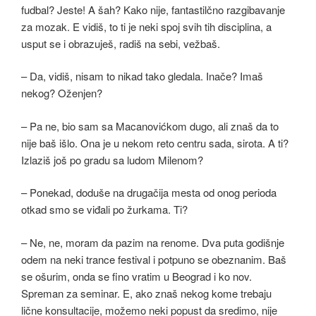
fudbal? Jeste! A šah? Kako nije, fantastilčno razgibavanje
za mozak. E vidiš, to ti je neki spoj svih tih disciplina, a
usput se i obrazuješ, radiš na sebi, vežbaš.
– Da, vidiš, nisam to nikad tako gledala. Inače? Imaš
nekog? Oženjen?
– Pa ne, bio sam sa Macanovićkom dugo, ali znaš da to
nije baš išlo. Ona je u nekom reto centru sada, sirota. A ti?
Izlaziš još po gradu sa ludom Milenom?
– Ponekad, doduše na drugačija mesta od onog perioda
otkad smo se viđali po žurkama. Ti?
– Ne, ne, moram da pazim na renome. Dva puta godišnje
odem na neki trance festival i potpuno se obeznanim. Baš
se ošurim, onda se fino vratim u Beograd i ko nov.
Spreman za seminar. E, ako znaš nekog kome trebaju
lične konsultacije, možemo neki popust da sredimo, nije