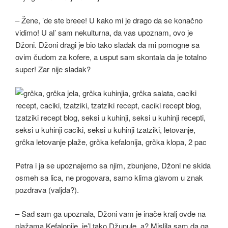
– Žene, ’de ste breee! U kako mi je drago da se konačno
vidimo! U al’ sam nekulturna, da vas upoznam, ovo je
Džoni. Džoni dragi je bio tako sladak da mi pomogne sa
ovim čudom za kofere, a usput sam skontala da je totalno
super! Zar nije sladak?
Petra i ja se upoznajemo sa njim, zbunjene, Džoni ne skida
osmeh sa lica, ne progovara, samo klima glavom u znak
pozdrava (valjda?).
– Sad sam ga upoznala, Džoni vam je inače kralj ovde na
plažama Kefalonije, je’l tako Džunule, a? Mislila sam da ga