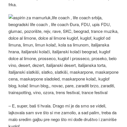
frka.
– E, super, baš ti hvala. Drago mi je da smo se videli,
lajkovala sam sve što si me zamolio, a sad palim, treba da
malo sredim gajbu pre nego što mi dođe društvo i zamiriše
kuglof.