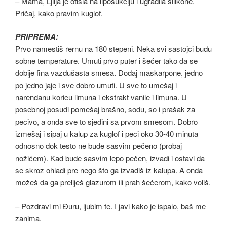
– Mama, Ljilja je otišla na liposukciju i ugradila silikone.
Pričaj, kako pravim kuglof.
PRIPREMA:
Prvo namestiš rernu na 180 stepeni. Neka svi sastojci budu
sobne temperature. Umuti prvo puter i šećer tako da se
dobije fina vazdušasta smesa. Dodaj maskarpone, jedno
po jedno jaje i sve dobro umuti. U sve to umešaj i
narendanu koricu limuna i ekstrakt vanile i limuna. U
posebnoj posudi pomešaj brašno, sodu, so i prašak za
pecivo, a onda sve to sjedini sa prvom smesom. Dobro
izmešaj i sipaj u kalup za kuglof i peci oko 30-40 minuta
odnosno dok testo ne bude sasvim pečeno (probaj
nožićem). Kad bude sasvim lepo pečen, izvadi i ostavi da
se skroz ohladi pre nego što ga izvadiš iz kalupa. A onda
možeš da ga preliješ glazurom ili prah šećerom, kako voliš.
– Pozdravi mi Đuru, ljubim te. I javi kako je ispalo, baš me
zanima.