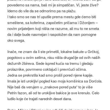
povedemo sa nama, baš mi je simpatičan. Vi, jeste žive?
Idemo do vile da se odmorimo pa na plažu.
I tako smo se nas tri uputile prema mestu gde ćemo biti
smeštene, sa koferima, započetim pričama i Džonijem –
novim prijateljem koji ništa ne razume, ali mu to ne smeta
da i dalje bude nasmejan i raspoložen da nam pomogne
oko svega.
Inače, ne znam da li ste primetili, lokalne bakute u Grčkoj,
pogotovo u ovim selima, nisu ništa drugačije od ovih naših
dežurnih žbireva. Sede ispred kuća na tremu i gledaju
prolaznike, povrmeno coktajući i prevrćući očima.
Jedna se prekrstila kad smo prošli pored njene kapije.
Imala je isti urokljivi pogled kao moja komšinica sa Dorćola.
Nije baš da verujem u „znakove pored puta“ to je više
Petrin fazon, ali od te urokljive bakice je sve krenulo. Celo
ludilo koje će trajati narednih deset dana.