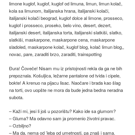
Đura! Čoveče! Nisam mu iz pristojnosti rekla da ga ne bih
prepoznala. Košuljica, ležarne pantalone od tvida i cipele,
bokte! A krenuo na pijacu lisac. Naočare i brada kao šlag
na torti, ovo uopšte ne mora da bude jedna bedna neradna
subota.
– Kaži mi, jesi li još u pozorištu? Kako ide sa glumom?
– Gluma? Ma odavno sam ja promenio životni pravac.
– Ozbiljno?
– Ma da, nema od ’leba od umetnosti, pa znaš i sama.