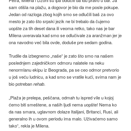
Petra, Milena i Džoni su ipa odlučili da idu pravo u bar. Ja
sam otišla na plažu, a dogovor je bio da me posle pokupe.
Jedan od razloga zbog kojih smo se odlučili baš za ovo
mesto je zato što srpski jezik ne bi trebalo da čujemo
uopšte za tih deset dana ili veoma retko, tako nas je bar
Milena uveravala kad smo se odlučivale za aranžman jer je
ona navodno već bila ovde, doduše pre sedam godina.
Trudile da izbegnemo „naše“ je zato što smo na našem
poslednjem zajedničkom odmoru nalatele na neku
nenormlanu ekipu iz Beograda, pa se ceo odmor pretvorio
u još veću ludnicu, a kad smo se vratile kući, svima nam je
bio potreban
rehab
.
„Plaža je prelepa, peščana, odmah tu ispred vile u kojoj
ćemo biti smeštene, a naših ljudi nema uopšte! Nema ko
da nas smara, uglavnom dolaze Italijani, Britanci, Rusi, ali
generalno ih u ovom periodu ima malo. Uživaćemo samo
tako“, rekla je Milena.