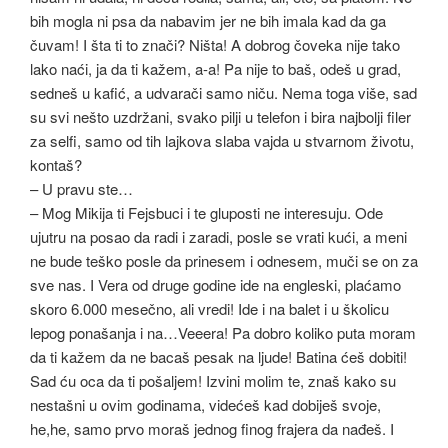
bih mogla ni psa da nabavim jer ne bih imala kad da ga
čuvam! I šta ti to znači? Ništa! A dobrog čoveka nije tako
lako naći, ja da ti kažem, a-a! Pa nije to baš, odeš u grad,
sedneš u kafić, a udvarači samo niču. Nema toga više, sad
su svi nešto uzdržani, svako pilji u telefon i bira najbolji filer
za selfi, samo od tih lajkova slaba vajda u stvarnom životu,
kontaš?
– U pravu ste…
– Mog Mikija ti Fejsbuci i te gluposti ne interesuju. Ode
ujutru na posao da radi i zaradi, posle se vrati kući, a meni
ne bude teško posle da prinesem i odnesem, muči se on za
sve nas. I Vera od druge godine ide na engleski, plaćamo
skoro 6.000 mesečno, ali vredi! Ide i na balet i u školicu
lepog ponašanja i na…Veeera! Pa dobro koliko puta moram
da ti kažem da ne bacaš pesak na ljude! Batina ćeš dobiti!
Sad ću oca da ti pošaljem! Izvini molim te, znaš kako su
nestašni u ovim godinama, videćeš kad dobiješ svoje,
he,he, samo prvo moraš jednog finog frajera da nađeš. I