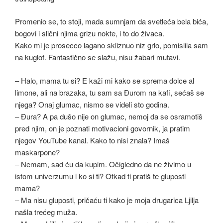
Promenio se, to stoji, mada sumnjam da svetleća bela bića,
bogovi i slični njima grizu nokte, i to do živaca.
Kako mi je prosecco lagano skliznuo niz grlo, pomislila sam
na kuglof. Fantastično se slažu, nisu žabari mutavi.
– Halo, mama tu si? E kaži mi kako se sprema dolce al
limone, ali na brazaka, tu sam sa Đurom na kafi, sećaš se
njega? Onaj glumac, nismo se videli sto godina.
– Đura? A pa dušo nije on glumac, nemoj da se osramotiš
pred njim, on je poznati motivacioni govornik, ja pratim
njegov YouTube kanal. Kako to nisi znala? Imaš
maskarpone?
– Nemam, sad ću da kupim. Očigledno da ne živimo u
istom univerzumu i ko si ti? Otkad ti pratiš te gluposti
mama?
– Ma nisu gluposti, pričaću ti kako je moja drugarica Ljilja
našla trećeg muža.