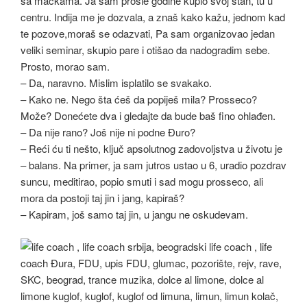
sa mačkama. Ja sam prošle godine kupio svoj stan, tu u
centru. Indija me je dozvala, a znaš kako kažu, jednom kad
te pozove,moraš se odazvati, Pa sam organizovao jedan
veliki seminar, skupio pare i otišao da nadogradim sebe.
Prosto, morao sam.
– Da, naravno. Mislim isplatilo se svakako.
– Kako ne. Nego šta ćeš da popiješ mila? Prosseco?
Može? Donećete dva i gledajte da bude baš fino ohlađen.
– Da nije rano? Još nije ni podne Đuro?
– Reći ću ti nešto, ključ apsolutnog zadovoljstva u životu je
– balans. Na primer, ja sam jutros ustao u 6, uradio pozdrav
suncu, meditirao, popio smuti i sad mogu prosseco, ali
mora da postoji taj jin i jang, kapiraš?
– Kapiram, još samo taj jin, u jangu ne oskudevam.