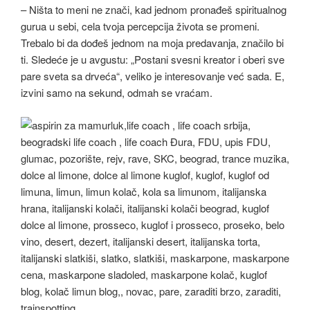
– Ništa to meni ne znači, kad jednom pronađeš spiritualnog
gurua u sebi, cela tvoja percepcija života se promeni.
Trebalo bi da dođeš jednom na moja predavanja, značilo bi
ti. Sledeće je u avgustu: „Postani svesni kreator i oberi sve
pare sveta sa drveća“, veliko je interesovanje već sada. E,
izvini samo na sekund, odmah se vraćam.