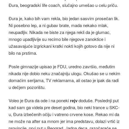
Đura, beogradski life coach, slučajno umešao u celu priču.
Đura je, kako bih vam rekla, bio jedan sasvim prosečan lik.
Ni posebno lep, a ni gubav brate, mada nekako mlak,
neupadljiv. Nikada ne biste za njega rekli da je glumac,
mnogo upadljivije su recimo bile njegove zanoktice i
užasavajuće izgrickani kratki nokti kojih gotovo da nije ni
bilo na prstima.
Posle gimnazije upisao je FDU, uredno završio, međutim
nikada nije dobio neku značajniju ulogu. Okušao se u nekim
domaćim serijama, TV reklamama, ali ostao je ipak da radi
u dečjem pozorištu.
Voleo je Đura da ode i na poneki
rejv
doduše. Poslednji put
kad sam ga videla pre deset godina, bio neki trance u SKC-
u, Đura izbečenih očiju i vatreno crvene kose. Rekao mi da
ne može na after sa mnom jer ima predstavu, dolazi vrtić iz
provincije, prvi put u Beograd. Jadna deca, razočaraće se