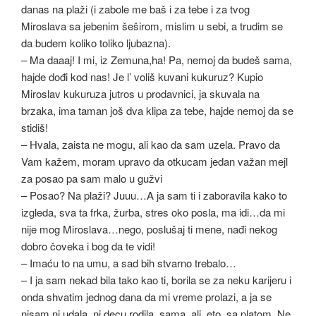
danas na plaži (i zabole me baš i za tebe i za tvog
Miroslava sa jebenim šeširom, mislim u sebi, a trudim se
da budem koliko toliko ljubazna).
– Ma daaaj! I mi, iz Zemuna,ha! Pa, nemoj da budeš sama,
hajde dođi kod nas! Je l’ voliš kuvani kukuruz? Kupio
Miroslav kukuruza jutros u prodavnici, ja skuvala na
brzaka, ima taman još dva klipa za tebe, hajde nemoj da se
stidiš!
– Hvala, zaista ne mogu, ali kao da sam uzela. Pravo da
Vam kažem, moram upravo da otkucam jedan važan mejl
za posao pa sam malo u gužvi
– Posao? Na plaži? Juuu…A ja sam ti i zaboravila kako to
izgleda, sva ta frka, žurba, stres oko posla, ma idi…da mi
nije mog Miroslava…nego, poslušaj ti mene, nađi nekog
dobro čoveka i bog da te vidi!
– Imaću to na umu, a sad bih stvarno trebalo…
– I ja sam nekad bila tako kao ti, borila se za neku karijeru i
onda shvatim jednog dana da mi vreme prolazi, a ja se
nisam ni udala, ni decu rodila, sama, ali, eto, sa platom. Ne