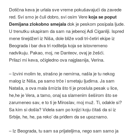
Dotična keva je urlala sve vreme pokušavajući da zavede
red. Svi smo je čuli dobro, svi osim Vere
koja se poput
Demijana zlokobno smejala
dok je peskom posipala ljude.
U trenutku skapiram da sam na jebenoj Adi Ciganliji. Ispred
mene tinejdžeri iz Niša, dole bliže vodi tri-četiri ekipe iz
Beograda i bar dva tri roditelja koja se istovremeno
nadvikuju. Pakao, moj, ne Danteov, ovaj je žešći.
Prilazi mi keva, očigledno ova najglasnija, Verina.
– Izvini molim te, strašno je nemirna, našla je tu nekog
malog iz Niša, pa samo trče i smetaju ljudima. Ja sam
Nataša, a ova mala šmizla što ti je proslula pesak u lice,
he,he je Vera, a tamo, onaj sa slamenim šeširom što se
zarumeneo sav, e to ti je Miroslav, moj muž. Ti, odakle si?
Sa kim si došla? Videla sam po knjizi koju čitaš da si iz
Srbije, he, he, pa reko’ da priđem da se upoznamo.
– Iz Beograda, tu sam sa prijateljima, nego sam samo ja