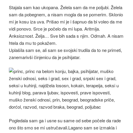
Stajala sam kao ukopana. Želela sam da me poljubi. Želela
sam da pobegnem, a nisam mogla da se pomerim. Sklonio
mi je kosu iza uva. Prišao mi je i šapnuo da bi voleo da me
vidi ponovo. Srce je počelo da mi lupa. Aritmija.
Anksioznost. Želja… Sve bih sada s njim. Odmah. A nisam
htela da mu to pokažem.
Uplašila sam se, ali sam se svojski trudila da to ne primeti,
zanemarivši činjenicu da je psihijatar.
Pogledala sam ga i usne su same od sebe počele da rade
ono što smo se mi ustručavali.Lagano sam se izmakla i