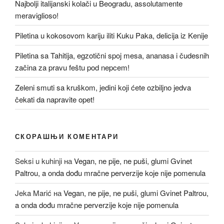
Najbolji italijanski kolači u Beogradu, assolutamente
meraviglioso!
Piletina u kokosovom kariju iliti Kuku Paka, delicija iz Kenije
Piletina sa Tahitija, egzotični spoj mesa, ananasa i čudesnih
začina za pravu feštu pod nepcem!
Zeleni smuti sa kruškom, jedini koji ćete ozbiljno jedva
čekati da napravite opet!
СКОРАШЊИ КОМЕНТАРИ
Seksi u kuhinji
на
Vegan, ne pije, ne puši, glumi Gvinet
Paltrou, a onda dođu mračne perverzije koje nije pomenula
Jeka Marić
на
Vegan, ne pije, ne puši, glumi Gvinet Paltrou,
a onda dođu mračne perverzije koje nije pomenula