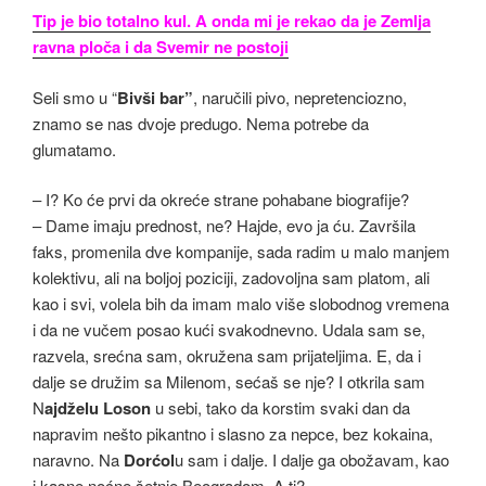
Tip je bio totalno kul. A onda mi je rekao da je Zemlja
ravna ploča i da Svemir ne postoji
Seli smo u “
Bivši bar”
, naručili pivo, nepretenciozno,
znamo se nas dvoje predugo. Nema potrebe da
glumatamo.
– I? Ko će prvi da okreće strane pohabane biografije?
– Dame imaju prednost, ne? Hajde, evo ja ću. Završila
faks, promenila dve kompanije, sada radim u malo manjem
kolektivu, ali na boljoj poziciji, zadovoljna sam platom, ali
kao i svi, volela bih da imam malo više slobodnog vremena
i da ne vučem posao kući svakodnevno. Udala sam se,
razvela, srećna sam, okružena sam prijateljima. E, da i
dalje se družim sa Milenom, sećaš se nje? I otkrila sam
N
ajdželu Loson
u sebi, tako da korstim svaki dan da
napravim nešto pikantno i slasno za nepce, bez kokaina,
naravno. Na
Dorćol
u sam i dalje. I dalje ga obožavam, kao
i kasne noćne šetnje Beogradom. A ti?