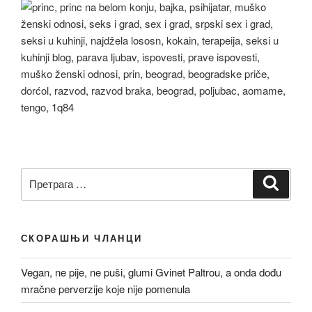
Претрага
Претр
за:
СКОРАШЊИ ЧЛАНЦИ
Vegan, ne pije, ne puši, glumi Gvinet Paltrou, a onda dođu
mračne perverzije koje nije pomenula