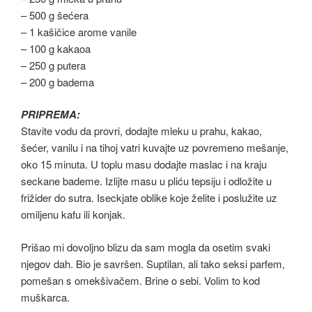
– 500 g šećera
– 1 kašičice arome vanile
– 100 g kakaoa
– 250 g putera
– 200 g badema
PRIPREMA:
Stavite vodu da provri, dodajte mleku u prahu, kakao,
šećer, vanilu i na tihoj vatri kuvajte uz povremeno mešanje,
oko 15 minuta. U toplu masu dodajte maslac i na kraju
seckane bademe. Izlijte masu u pliću tepsiju i odložite u
frižider do sutra. Iseckjate oblike koje želite i poslužite uz
omiljenu kafu ili konjak.
Prišao mi dovoljno blizu da sam mogla da osetim svaki
njegov dah. Bio je savršen. Suptilan, ali tako seksi parfem,
pomešan s omekšivačem. Brine o sebi. Volim to kod
muškarca.