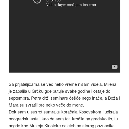
Sa prijateljicama se već neko vreme nisam videla, Milena
je zapalila u Grčku gde putuje svake godine i ostaje do
septembra, Petra drži seminare češće nego inače, a Boža i
Mara su svratili pre neko veče do mene.
Dok sam u susret sumraku koračala Kosovskom i udisala
beogradski asfalt kao da sam tek kročila na gradsko tlo, tu
negde kod Muzeja Kinoteke naleteh na starog poznanika