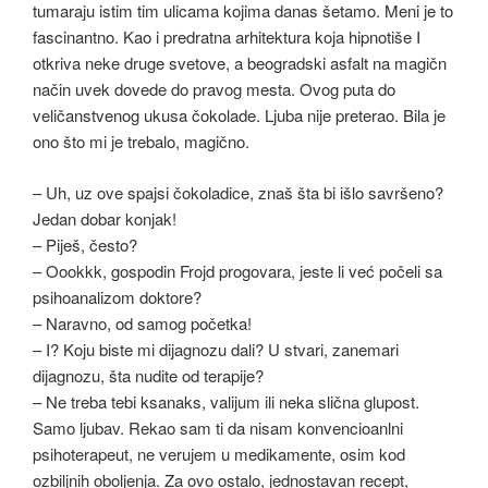
tumaraju istim tim ulicama kojima danas šetamo. Meni je to
fascinantno. Kao i predratna arhitektura koja hipnotiše I
otkriva neke druge svetove, a beogradski asfalt na magičn
način uvek dovede do pravog mesta. Ovog puta do
veličanstvenog ukusa čokolade. Ljuba nije preterao. Bila je
ono što mi je trebalo, magično.
– Uh, uz ove spajsi čokoladice, znaš šta bi išlo savršeno?
Jedan dobar konjak!
– Piješ, često?
– Oookkk, gospodin Frojd progovara, jeste li već počeli sa
psihoanalizom doktore?
– Naravno, od samog početka!
– I? Koju biste mi dijagnozu dali? U stvari, zanemari
dijagnozu, šta nudite od terapije?
– Ne treba tebi ksanaks, valijum ili neka slična glupost.
Samo ljubav. Rekao sam ti da nisam konvencioanlni
psihoterapeut, ne verujem u medikamente, osim kod
ozbiljnih oboljenja. Za ovo ostalo, jednostavan recept,