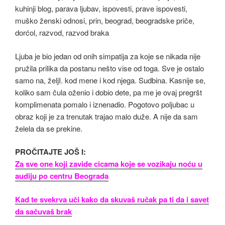
Ljuba je bio jedan od onih simpatija za koje se nikada nije
pružila prilika da postanu nešto vise od toga. Sve je ostalo
samo na, željI. kod mene i kod njega. Sudbina. Kasnije se,
koliko sam čula oženio i dobio dete, pa me je ovaj pregršt
komplimenata pomalo i iznenadio. Pogotovo poljubac u
obraz koji je za trenutak trajao malo duže. A nije da sam
želela da se prekine.
PROČITAJTE JOŠ I:
Za sve one koji zavide cicama koje se vozikaju noću u
audiju po centru Beograda
Kad te svekrva uči kako da skuvaš ručak pa ti da i savet
da sačuvaš brak