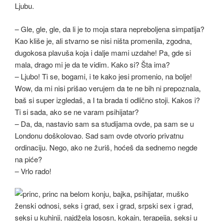
Ljubu.
– Gle, gle, gle, da li je to moja stara nepreboljena simpatija?
Kao kliše je, ali stvarno se nisi ništa promenila, zgodna,
dugokosa plavuša koja i dalje mami uzdahe! Pa, gde si
mala, drago mi je da te vidim. Kako si? Šta ima?
– Ljubo! Ti se, bogami, i te kako jesi promenio, na bolje!
Wow, da mi nisi prišao verujem da te ne bih ni prepoznala,
baš si super izgledaš, a I ta brada ti odlično stoji. Kakos i?
Ti si sada, ako se ne varam psihijatar?
– Da, da, nastavio sam sa studijama ovde, pa sam se u
Londonu doškolovao. Sad sam ovde otvorio privatnu
ordinaciju. Nego, ako ne žuriš, hoćeš da sednemo negde
na piće?
– Vrlo rado!