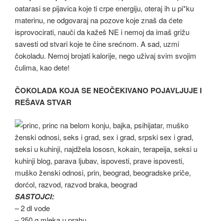
oatarasi se pijavica koje ti crpe energiju, oteraj ih u pi*ku
materinu, ne odgovaraj na pozove koje znaš da ćete
isprovocirati, nauči da kažeš NE i nemoj da imaš grižu
savesti od stvari koje te čine srećnom. A sad, uzmi
čokoladu. Nemoj brojati kalorije, nego uživaj svim svojim
čulima, kao dete!
ČOKOLADA KOJA SE NEOČEKIVANO POJAVLJUJE I
REŠAVA STVAR
SASTOJCI:
– 2 dl vode
– 250 g mleka u prahu