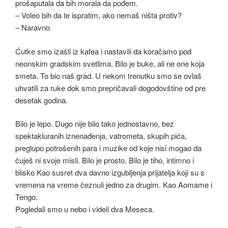
prošaputala da bih morala da pođem.
– Voleo bih da te ispratim, ako nemaš ništa protiv?
– Naravno
Ćutke smo izašli iz kafea i nastavili da koračamo pod
neonskim gradskim svetlima. Bilo je buke, ali ne one koja
smeta. To bio naš grad. U nekom trenutku smo se ovlaš
uhvatili za ruke dok smo prepričavali dogodovštine od pre
desetak godina.
Bilo je lepo. Dugo nije bilo tako jednostavno, bez
spektakluranih iznenađenja, vatrometa, skupih pića,
preglupo potrošenih para i muzike od koje nisi mogao da
čuješ ni svoje misli. Bilo je prosto. Bilo je tiho, intimno i
blisko Kao susret dva davno izgubljenja prijatelja koji su s
vremena na vreme čeznuli jedno za drugim. Kao Aomame i
Tengo.
Pogledali smo u nebo i videli dva Meseca.