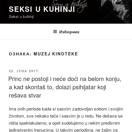
Скочи
SEKSI U KUHINJI
на
Seksi u kuhinji
садржај
Изборник
ОЗНАКА:
MUZEJ KINOTEKE
ОБЈАВЉЕНО
22. ЈУНА 2017.
Princ ne postoji i neće doći na belom konju,
a kad skontaš to, dolazi psihijatar koji
rešava stvar
Ima onih perioda kada si sasvim zadovoljan sobom i svojim
životom, sve nekako teče i sasvim je u redu. Ne dešava se
ništa spektakularno, a opet sudelujemo u nekim predivnim
jedinstvenim trenucima. U takvim periodima, ne žalim za