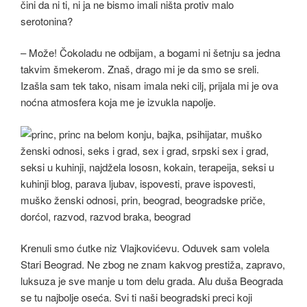
čini da ni ti, ni ja ne bismo imali ništa protiv malo
serotonina?
– Može! Čokoladu ne odbijam, a bogami ni šetnju sa jedna
takvim šmekerom. Znaš, drago mi je da smo se sreli.
Izašla sam tek tako, nisam imala neki cilj, prijala mi je ova
noćna atmosfera koja me je izvukla napolje.
Krenuli smo ćutke niz Vlajkovićevu. Oduvek sam volela
Stari Beograd. Ne zbog ne znam kakvog prestiža, zapravo,
luksuza je sve manje u tom delu grada. Alu duša Beograda
se tu najbolje oseća. Svi ti naši beogradski preci koji