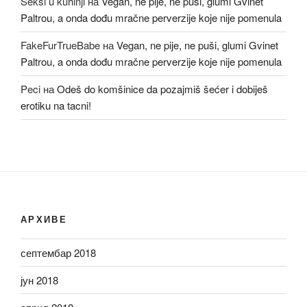
Seksi u kuhinji
на
Vegan, ne pije, ne puši, glumi Gvinet
Paltrou, a onda dođu mračne perverzije koje nije pomenula
FakeFurTrueBabe
на
Vegan, ne pije, ne puši, glumi Gvinet
Paltrou, a onda dođu mračne perverzije koje nije pomenula
Peci
на
Odeš do komšinice da pozajmiš šećer i dobiješ
erotiku na tacni!
АРХИВЕ
септембар 2018
јун 2018