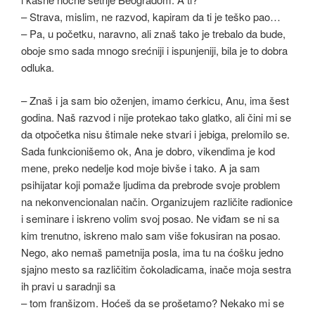
– Strava, mislim, ne razvod, kapiram da ti je teško pao…
– Pa, u početku, naravno, ali znaš tako je trebalo da bude,
oboje smo sada mnogo srećniji i ispunjeniji, bila je to dobra
odluka.
– Znaš i ja sam bio oženjen, imamo ćerkicu, Anu, ima šest
godina. Naš razvod i nije protekao tako glatko, ali čini mi se
da otpočetka nisu štimale neke stvari i jebiga, prelomilo se.
Sada funkcionišemo ok, Ana je dobro, vikendima je kod
mene, preko nedelje kod moje bivše i tako. A ja sam
psihijatar koji pomaže ljudima da prebrode svoje problem
na nekonvencionalan način. Organizujem različite radionice
i seminare i iskreno volim svoj posao. Ne viđam se ni sa
kim trenutno, iskreno malo sam više fokusiran na posao.
Nego, ako nemaš pametnija posla, ima tu na ćošku jedno
sjajno mesto sa različitim čokoladicama, inače moja sestra
ih pravi u saradnji sa
– tom franšizom. Hoćeš da se prošetamo? Nekako mi se