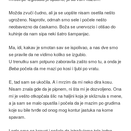
Možda zvuči čudno, ali ja se uopšte nisam osetila nešto
ugroženo. Naprotiv, odmah smo sele i počele nešto
neobavezno da ćaskamo. Boža se unervozio i otišao do
kuhinje da nam sipa neki šatro šampanjac.
Ma, idi, kakav je smotan sav se ispolivao, a nas dve smo
se pravile da ne vidimo koliko se izgubio.
U trenutku sam potpuno zaboravila zašto smo tu, a onda je
Beba
počela da me mazi po kosi i ljubi po vratu.
E, tad sam se ukočila. A i mrzim da mi neko dira kosu.
Nisam znala gde da je pipnem, ni šta mi je dozvoljeno. Ona
mi je vešto otkopčala šlic na haljini koja je skliznula s mene,
a ja sam se malo opustila i počela da je mazim po grudima
koje su bile tvrđe od onog mog kontur jastuka na kome
spavam.
Legle smo na krevet i počele da istražujemo tela jedna