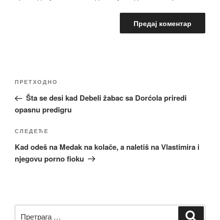
Кретање
Претходни
ПРЕТХОДНО
чланка
чланак
Šta se desi kad Debeli žabac sa Dorćola priredi
opasnu predigru
Следећи
СЛЕДЕЋЕ
чланак
Kad odeš na Medak na kolače, a naletiš na Vlastimira i
njegovu porno fioku
Претрага
Претр