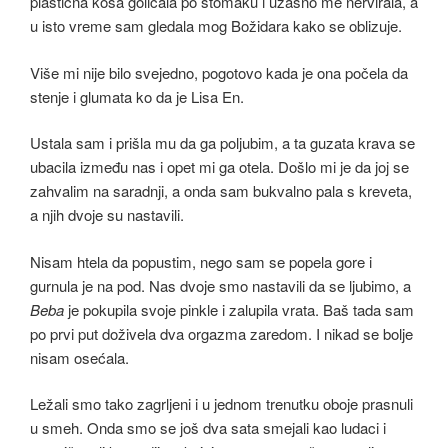
plastična kosa golicala po stomaku i užasno me nervirala, a
u isto vreme sam gledala mog Božidara kako se oblizuje.
Više mi nije bilo svejedno, pogotovo kada je ona počela da
stenje i glumata ko da je Lisa En.
Ustala sam i prišla mu da ga poljubim, a ta guzata krava se
ubacila između nas i opet mi ga otela. Došlo mi je da joj se
zahvalim na saradnji, a onda sam bukvalno pala s kreveta,
a njih dvoje su nastavili.
Nisam htela da popustim, nego sam se popela gore i
gurnula je na pod. Nas dvoje smo nastavili da se ljubimo, a
Beba
je pokupila svoje pinkle i zalupila vrata. Baš tada sam
po prvi put doživela dva orgazma zaredom. I nikad se bolje
nisam osećala.
Ležali smo tako zagrljeni i u jednom trenutku oboje prasnuli
u smeh. Onda smo se još dva sata smejali kao ludaci i