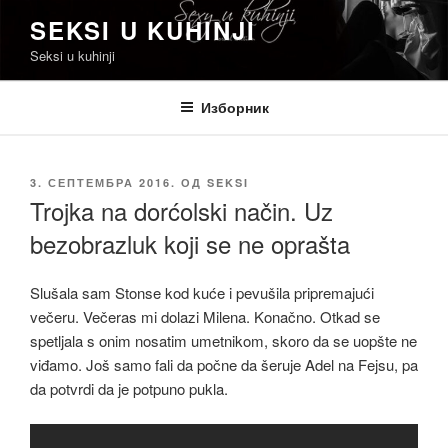
Скочи
SEKSI U KUHINJI
на
Seksi u kuhinji
садржај
Изборник
ОБЈАВЉЕНО
3. СЕПТЕМБРА 2016.
ОД
SEKSI
Trojka na dorćolski način. Uz
bezobrazluk koji se ne oprašta
Slušala sam Stonse kod kuće i pevušila pripremajući
večeru. Večeras mi dolazi Milena. Konačno. Otkad se
spetljala s onim nosatim umetnikom, skoro da se uopšte ne
viđamo. Još samo fali da počne da šeruje Adel na Fejsu, pa
da potvrdi da je potpuno pukla.