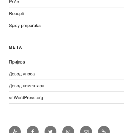
Priče
Recepti
Spicy preporuka
МЕТА
Пријава
Довод уноса
Довод коментара
sr.WordPress.org
Yelp
Facebook
Twitter
Instagram
Email
Recepti