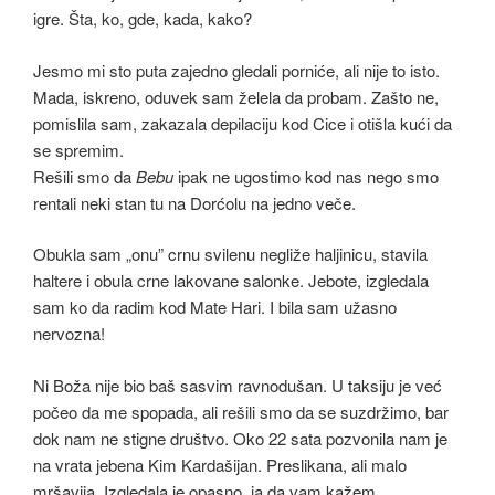
igre. Šta, ko, gde, kada, kako?
Jesmo mi sto puta zajedno gledali porniće, ali nije to isto.
Mada, iskreno, oduvek sam želela da probam. Zašto ne,
pomislila sam, zakazala depilaciju kod Cice i otišla kući da
se spremim.
Rešili smo da
Bebu
ipak ne ugostimo kod nas nego smo
rentali neki stan tu na Dorćolu na jedno veče.
Obukla sam „onu” crnu svilenu negliže haljinicu, stavila
haltere i obula crne lakovane salonke. Jebote, izgledala
sam ko da radim kod Mate Hari. I bila sam užasno
nervozna!
Ni Boža nije bio baš sasvim ravnodušan. U taksiju je već
počeo da me spopada, ali rešili smo da se suzdržimo, bar
dok nam ne stigne društvo. Oko 22 sata pozvonila nam je
na vrata jebena Kim Kardašijan. Preslikana, ali malo
mršavija. Izgledala je opasno, ja da vam kažem.