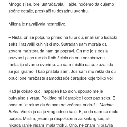
Mnogo si se, bre, ustručavala. Hajde, hoćemo da čujemo
sočne detalje, preskači tu dosadnu uvertiru.
Milena je navaljivala nestrpljivo.
– Ništa, on se potpuno primio na tu priču, imali smo ludački
seks i razvalili kuhinjski sto. Sutradan sam morala da
zovem majstora da nam ga popravi. On me je s posla
pozvao i pitao me da li bih želela da onu bezobraznu
fantaziju stvarno overimo. Ja sam mislila da se zeza i da
se još igramo. I kao pristala sam. Još sam mu rekla da ću
obući one mrežaste samodržeće čarapice koje toliko voli.
Kad je došao kući, napaljen kao slon, spopao me je
bukvalno s vrata. Pokidao mi i čarapice i opet pao seks. E,
onda mi je rekao da će nam se večeras pridružiti
Madam
Beba
. Videla ja da je vrag odneo šalu. E, onda sam se malo
uprpila. Mislim, jesam ja raspoložena za kinki igrice, ali
nikada ranije nisam imala trojku. Ono, ne znam ni pravila