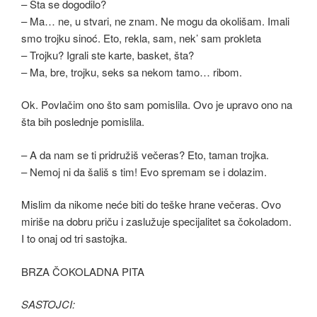
– Šta se dogodilo?
– Ma… ne, u stvari, ne znam. Ne mogu da okolišam. Imali
smo trojku sinoć. Eto, rekla, sam, nek’ sam prokleta
– Trojku? Igrali ste karte, basket, šta?
– Ma, bre, trojku, seks sa nekom tamo… ribom.
Ok. Povlačim ono što sam pomislila. Ovo je upravo ono na
šta bih poslednje pomislila.
– A da nam se ti pridružiš večeras? Eto, taman trojka.
– Nemoj ni da šališ s tim! Evo spremam se i dolazim.
Mislim da nikome neće biti do teške hrane večeras. Ovo
miriše na dobru priču i zaslužuje specijalitet sa čokoladom.
I to onaj od tri sastojka.
BRZA ČOKOLADNA PITA
SASTOJCI: