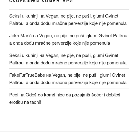
СКОРАШЊИ КОМЕНТАРИ
Seksi u kuhinji
на
Vegan, ne pije, ne puši, glumi Gvinet
Paltrou, a onda dođu mračne perverzije koje nije pomenula
Jeka Marić
на
Vegan, ne pije, ne puši, glumi Gvinet Paltrou,
a onda dođu mračne perverzije koje nije pomenula
Seksi u kuhinji
на
Vegan, ne pije, ne puši, glumi Gvinet
Paltrou, a onda dođu mračne perverzije koje nije pomenula
FakeFurTrueBabe
на
Vegan, ne pije, ne puši, glumi Gvinet
Paltrou, a onda dođu mračne perverzije koje nije pomenula
Peci
на
Odeš do komšinice da pozajmiš šećer i dobiješ
erotiku na tacni!