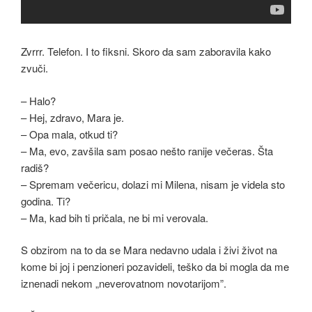
Zvrrr. Telefon. I to fiksni. Skoro da sam zaboravila kako
zvuči.
– Halo?
– Hej, zdravo, Mara je.
– Opa mala, otkud ti?
– Ma, evo, zavšila sam posao nešto ranije večeras. Šta
radiš?
– Spremam večericu, dolazi mi Milena, nisam je videla sto
godina. Ti?
– Ma, kad bih ti pričala, ne bi mi verovala.
S obzirom na to da se Mara nedavno udala i živi život na
kome bi joj i penzioneri pozavideli, teško da bi mogla da me
iznenadi nekom „neverovatnom novotarijom”.