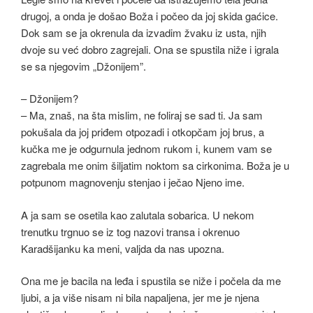
drugoj, a onda je došao Boža i počeo da joj skida gaćice.
Dok sam se ja okrenula da izvadim žvaku iz usta, njih
dvoje su već dobro zagrejali. Ona se spustila niže i igrala
se sa njegovim „Džonijem”.
– Džonijem?
– Ma, znaš, na šta mislim, ne foliraj se sad ti. Ja sam
pokušala da joj priđem otpozadi i otkopčam joj brus, a
kučka me je odgurnula jednom rukom i, kunem vam se
zagrebala me onim šiljatim noktom sa cirkonima. Boža je u
potpunom magnovenju stenjao i ječao Njeno ime.
A ja sam se osetila kao zalutala sobarica. U nekom
trenutku trgnuo se iz tog nazovi transa i okrenuo
Karadšijanku ka meni, valjda da nas upozna.
Ona me je bacila na leđa i spustila se niže i počela da me
ljubi, a ja više nisam ni bila napaljena, jer me je njena