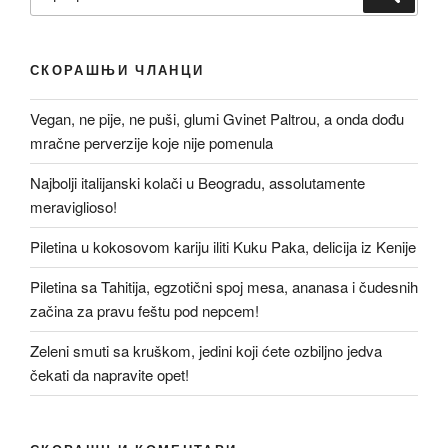
за:
СКОРАШЊИ ЧЛАНЦИ
Vegan, ne pije, ne puši, glumi Gvinet Paltrou, a onda dođu
mračne perverzije koje nije pomenula
Najbolji italijanski kolači u Beogradu, assolutamente
meraviglioso!
Piletina u kokosovom kariju iliti Kuku Paka, delicija iz Kenije
Piletina sa Tahitija, egzotični spoj mesa, ananasa i čudesnih
začina za pravu feštu pod nepcem!
Zeleni smuti sa kruškom, jedini koji ćete ozbiljno jedva
čekati da napravite opet!