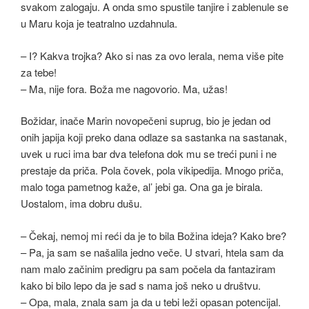
svakom zalogaju. A onda smo spustile tanjire i zablenule se
u Maru koja je teatralno uzdahnula.
– I? Kakva trojka? Ako si nas za ovo lerala, nema više pite
za tebe!
– Ma, nije fora. Boža me nagovorio. Ma, užas!
Božidar, inače Marin novopečeni suprug, bio je jedan od
onih japija koji preko dana odlaze sa sastanka na sastanak,
uvek u ruci ima bar dva telefona dok mu se treći puni i ne
prestaje da priča. Pola čovek, pola vikipedija. Mnogo priča,
malo toga pametnog kaže, al’ jebi ga. Ona ga je birala.
Uostalom, ima dobru dušu.
– Čekaj, nemoj mi reći da je to bila Božina ideja? Kako bre?
– Pa, ja sam se našalila jedno veče. U stvari, htela sam da
nam malo začinim predigru pa sam počela da fantaziram
kako bi bilo lepo da je sad s nama još neko u društvu.
– Opa, mala, znala sam ja da u tebi leži opasan potencijal.