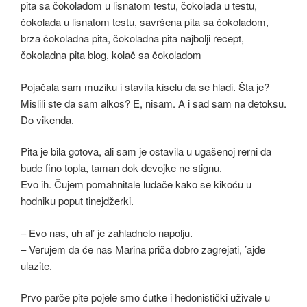
Pojačala sam muziku i stavila kiselu da se hladi. Šta je?
Mislili ste da sam alkos? E, nisam. A i sad sam na detoksu.
Do vikenda.
Pita je bila gotova, ali sam je ostavila u ugašenoj rerni da
bude fino topla, taman dok devojke ne stignu.
Evo ih. Čujem pomahnitale ludače kako se kikoću u
hodniku poput tinejdžerki.
– Evo nas, uh al’ je zahladnelo napolju.
– Verujem da će nas Marina priča dobro zagrejati, ’ajde
ulazite.
Prvo parče pite pojele smo ćutke i hedonistički uživale u