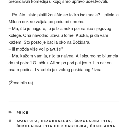
prepričavali komediju u kojoj smo upravo učestvovali.
– Pa, šta, niste platili ženi što se toliko iscimaala? – pitala je
Milena dok se valjala po podu od smeha.
– Ma, što je najgore, to je bila neka poznanica njegovog
kolege. Ona navodno uživa u tome. Kučka, ja da vam
kažem. Sto posto je bacila oko na Božidara.
– Ili možda više voli plavuše?
– Ma, kažem vam ja, nije ta naivna. A i sigurno ne bi umela
da mi potrefi G tačku. Ali on po prvi put jeste. I to nakon
osam godina. I vredelo je svakog pokidanog živca.
(Žena.blic.rs)
КАТЕГОРИЈЕ
PRIČE
ОЗНАКЕ
AVANTURA
,
BEZOBRAZLUK
,
ČOKOLADNA PITA
,
ČOKOLADNA PITA OD 3 SASTOJKA
,
ČOKOLADNA