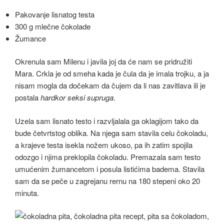
Pakovanje lisnatog testa
300 g mlečne čokolade
Žumance
Okrenula sam Milenu i javila joj da će nam se pridružiti
Mara. Crkla je od smeha kada je čula da je imala trojku, a ja
nisam mogla da dočekam da čujem da li nas zavitlava ili je
postala
hardkor seksi supruga
.
Uzela sam lisnato testo i razvljalala ga oklagijom tako da
bude četvrtstog oblika. Na njega sam stavila celu čokoladu,
a krajeve testa isekla nožem ukoso, pa ih zatim spojila
odozgo i njima preklopila čokoladu. Premazala sam testo
umućenim žumancetom i posula listićima badema. Stavila
sam da se peče u zagrejanu rernu na 180 stepeni oko 20
minuta.