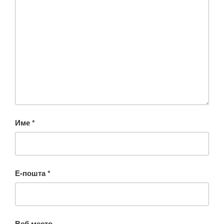
Име
*
Е-пошта
*
Веб место