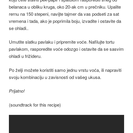
belanaca u obliku kruga, oko 20-ak cm u prečniku. Upalite
rernu na 150 stepeni, navijte tajmer da vas podseti za sat
vremena i tada, ako je poprimila boju, izvadite i ostavite da
se ohladi..
Umutite slatku pavlaku i pripremite voće. Nafilujte tortu
pavlakom, rasporedite voće odozgo i ostavite da se sasvim
ohladi u frižideru.
Po želji možete koristiti samo jednu vrstu voća, ili napraviti
svoju kombinaciju u zavisnosti od vašeg ukusa.
Prijatno!
(soundtrack for this recipe)