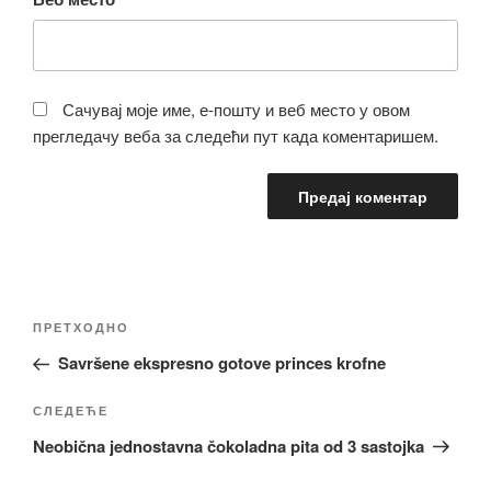
Сачувај моје име, е-пошту и веб место у овом
прегледачу веба за следећи пут када коментаришем.
Кретање
Претходни
ПРЕТХОДНО
чланка
чланак
Savršene ekspresno gotove princes krofne
Следећи
СЛЕДЕЋЕ
чланак
Neobična jednostavna čokoladna pita od 3 sastojka