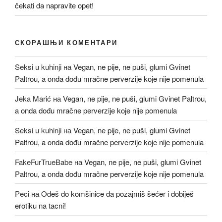
čekati da napravite opet!
СКОРАШЊИ КОМЕНТАРИ
Seksi u kuhinji
на
Vegan, ne pije, ne puši, glumi Gvinet
Paltrou, a onda dođu mračne perverzije koje nije pomenula
Jeka Marić
на
Vegan, ne pije, ne puši, glumi Gvinet Paltrou,
a onda dođu mračne perverzije koje nije pomenula
Seksi u kuhinji
на
Vegan, ne pije, ne puši, glumi Gvinet
Paltrou, a onda dođu mračne perverzije koje nije pomenula
FakeFurTrueBabe
на
Vegan, ne pije, ne puši, glumi Gvinet
Paltrou, a onda dođu mračne perverzije koje nije pomenula
Peci
на
Odeš do komšinice da pozajmiš šećer i dobiješ
erotiku na tacni!