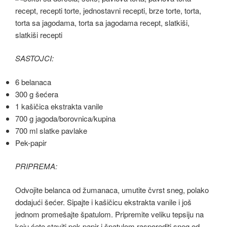
SASTOJCI:
6 belanaca
300 g šećera
1 kašičica ekstrakta vanile
700 g jagoda/borovnica/kupina
700 ml slatke pavlake
Pek-papir
PRIPREMA:
Odvojite belanca od žumanaca, umutite čvrst sneg, polako
dodajući šećer. Sipajte i kašičicu ekstrakta vanile i još
jednom promešajte špatulom. Pripremite veliku tepsiju na
koju ćete staviti pek-papir i špatulom rasporediti sneg od