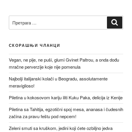
Претрага
Претр
за:
СКОРАШЊИ ЧЛАНЦИ
Vegan, ne pije, ne puši, glumi Gvinet Paltrou, a onda dođu
mračne perverzije koje nije pomenula
Najbolji italijanski kolači u Beogradu, assolutamente
meraviglioso!
Piletina u kokosovom kariju iliti Kuku Paka, delicija iz Kenije
Piletina sa Tahitija, egzotični spoj mesa, ananasa i čudesnih
začina za pravu feštu pod nepcem!
Zeleni smuti sa kruškom, jedini koji ćete ozbiljno jedva