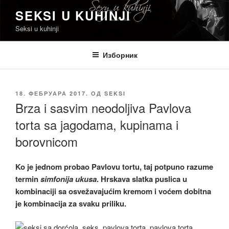
Скочи
SEKSI U KUHINJI
на
Seksi u kuhinji
садржај
Изборник
ОБЈАВЉЕНО
18. ФЕБРУАРА 2017.
ОД
SEKSI
Brza i sasvim neodoljiva Pavlova
torta sa jagodama, kupinama i
borovnicom
Ko je jednom probao Pavlovu tortu, taj potpuno razume
termin
simfonija ukusa
. Hrskava slatka puslica u
kombinaciji sa osvežavajućim kremom i voćem dobitna
je kombinacija za svaku priliku.