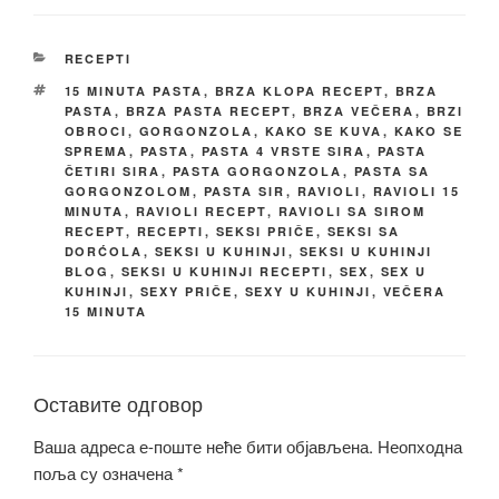
КАТЕГОРИЈЕ
RECEPTI
ОЗНАКЕ
15 MINUTA PASTA
,
BRZA KLOPA RECEPT
,
BRZA
PASTA
,
BRZA PASTA RECEPT
,
BRZA VEČERA
,
BRZI
OBROCI
,
GORGONZOLA
,
KAKO SE KUVA
,
KAKO SE
SPREMA
,
PASTA
,
PASTA 4 VRSTE SIRA
,
PASTA
ČETIRI SIRA
,
PASTA GORGONZOLA
,
PASTA SA
GORGONZOLOM
,
PASTA SIR
,
RAVIOLI
,
RAVIOLI 15
MINUTA
,
RAVIOLI RECEPT
,
RAVIOLI SA SIROM
RECEPT
,
RECEPTI
,
SEKSI PRIČE
,
SEKSI SA
DORĆOLA
,
SEKSI U KUHINJI
,
SEKSI U KUHINJI
BLOG
,
SEKSI U KUHINJI RECEPTI
,
SEX
,
SEX U
KUHINJI
,
SEXY PRIČE
,
SEXY U KUHINJI
,
VEČERA
15 MINUTA
Оставите одговор
Ваша адреса е-поште неће бити објављена.
Неопходна
поља су означена
*