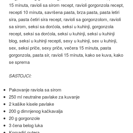
SASTOJCI:
Pakovanje raviola sa sirom
250 ml neutralne pavlake za kuvanje
2 kašike kisele pavlake
200 g dimnjenog kačkavalja
20 g gorgonzole
3 čena belog luka
Komadić putera