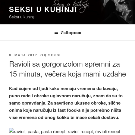
Скочи
SEKSI U KUHINJI
на
Seksi u kuhinji
садржај
Изборник
ОБЈАВЉЕНО
8. МАЈА 2017.
ОД
SEKSI
Ravioli sa gorgonzolom spremni za
15 minuta, večera koja mami uzdahe
Kad čujem od ljudi kako nemaju vremena da kuvaju,
puno rade i obroke uglavnom naručuju, znam da su to
samo opravdanja. Za savršeno ukusne obroke, slične
onima koje naručuju iz fast food-a nije potrebno ništa
više vremena od onog koliko bi inače čekali dostavu.