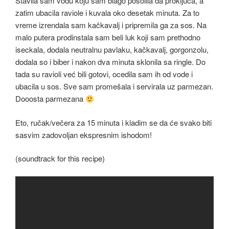
Stavila sam vodu koju sam blago posolila da proključa, a
zatim ubacila raviole i kuvala oko desetak minuta. Za to
vreme izrendala sam kačkavalj i pripremila ga za sos. Na
malo putera prodinstala sam beli luk koji sam prethodno
iseckala, dodala neutralnu pavlaku, kačkavalj, gorgonzolu,
dodala so i biber i nakon dva minuta sklonila sa ringle. Do
tada su ravioli već bili gotovi, ocedila sam ih od vode i
ubacila u sos. Sve sam promešala i servirala uz parmezan.
Dooosta parmezana
Eto, ručak/večera za 15 minuta i kladim se da će svako biti
sasvim zadovoljan ekspresnim ishodom!
(soundtrack for this recipe)