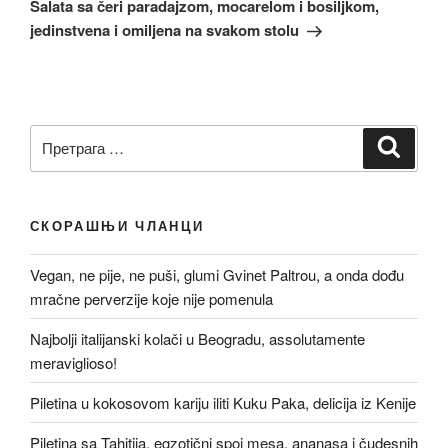
чланак
Salata sa čeri paradajzom, mocarelom i bosiljkom,
jedinstvena i omiljena na svakom stolu
Претрага
Претр
за:
СКОРАШЊИ ЧЛАНЦИ
Vegan, ne pije, ne puši, glumi Gvinet Paltrou, a onda dođu
mračne perverzije koje nije pomenula
Najbolji italijanski kolači u Beogradu, assolutamente
meraviglioso!
Piletina u kokosovom kariju iliti Kuku Paka, delicija iz Kenije
Piletina sa Tahitija, egzotični spoj mesa, ananasa i čudesnih