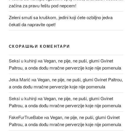
začina za pravu feštu pod nepcem!
Zeleni smuti sa kruškom, jedini koji ćete ozbiljno jedva
čekati da napravite opet!
СКОРАШЊИ КОМЕНТАРИ
Seksi u kuhinji
на
Vegan, ne pije, ne puši, glumi Gvinet
Paltrou, a onda dođu mračne perverzije koje nije pomenula
Jeka Marić
на
Vegan, ne pije, ne puši, glumi Gvinet Paltrou,
a onda dođu mračne perverzije koje nije pomenula
Seksi u kuhinji
на
Vegan, ne pije, ne puši, glumi Gvinet
Paltrou, a onda dođu mračne perverzije koje nije pomenula
FakeFurTrueBabe
на
Vegan, ne pije, ne puši, glumi Gvinet
Paltrou, a onda dođu mračne perverzije koje nije pomenula