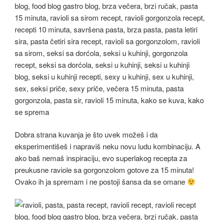
Dobra strana kuvanja je što uvek možeš i da
eksperimentišeš i napraviš neku novu ludu kombinaciju. A
ako baš nemaš inspiraciju, evo superlakog recepta za
preukusne raviole sa gorgonzolom gotove za 15 minuta!
Ovako ih ja spremam i ne postoji šansa da se omane